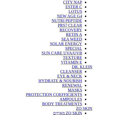
CITY NAP
ESTER C
LOTUS
NEW AGE G4
NUTRI PEPTIDE
PRS7 CLEAR
RECOVERY
RETIN A
SEA WEED
SOLAR ENERGY
SPECIAL
SUN CARE UVA/UVB
TEXTURE
VITAMIN E
DR. KLEIN
CLEANSER
EYE & NECK
HYDRATE & NOURISH
RENEWAL
MASKS
PROTECTION COEFFICIENTS
AMPOULES
BODY TREATMENTS
ZO SKIN
ZO SKIN מארזים