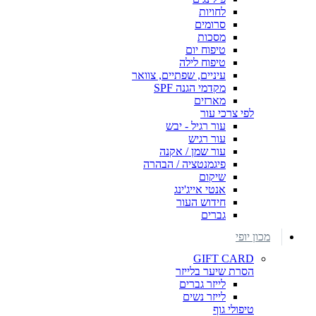
לחויות
סרומים
מסכות
טיפוח יום
טיפוח לילה
עיניים, שפתיים, צוואר
מקדמי הגנה SPF
מארזים
לפי צרכי עור
עור רגיל - יבש
עור רגיש
עור שמן / אקנה
פיגמנטציה / הבהרה
שיקום
אנטי אייג'ינג
חידוש העור
גברים
מכון יופי
GIFT CARD
הסרת שיער בלייזר
לייזר גברים
לייזר נשים
טיפולי גוף