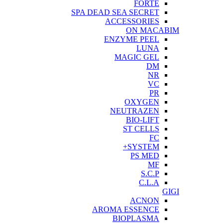
FORTE
SPA DEAD SEA SECRET
ACCESSORIES
ON MACABIM
ENZYME PEEL
LUNA
MAGIC GEL
DM
NR
VC
PR
OXYGEN
NEUTRAZEN
BIO-LIFT
ST CELLS
FC
SYSTEM+
PS MED
MF
S.C.P
C.L.A
GIGI
ACNON
AROMA ESSENCE
BIOPLASMA