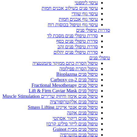
עיסוי לימפטי
עיסוי פנים בשילוב אבנים חמות
עיסוי גוף שוודי
עיסוי גוף אבנים חמות
עיסוי גוף וטיפול בכוסות רוח
סדרות טיפולי פנים
סדרת טיפולי פנים מסכת לד
סדרת טיפולי פנים כסף
סדרת טיפולי פנים זהב
סדרת טיפולי פנים יהלום
טיפולי פנים
טיפול הסרת כתם ממוקד פיגמנטציה
טיפול הסרת פפילומה
טיפול פנים Bioplazma
טיפול פנים Carboxy co-2
טיפול פנים Fractional Mesotherapy
טיפול פנים Lift & Firm Caviar Mask
טיפול פנים אימון וחיזוק שרירים Muscle Stimulation
טיפול פנים אלקטרופורציה
טיפול פנים אנטי אייגינג Smass Lifting
טיפול פנים אקנה
טיפול פנים דיקור אסתטי
טיפול פנים לייזר פילינג קרבון
טיפול פנים מבית Guinot
טיפול פנים מזוטרפיה