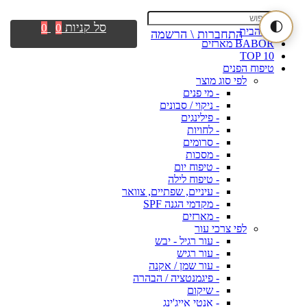
🌓
סל קניות
0
0
דף הבית
התחברות \ הרשמה
BABOR מארזים
TOP 10
טיפוח הפנים
לפי סוג מוצר
- מי פנים
- ניקוי / סבונים
- פילינגים
- לחויות
- סרומים
- מסכות
- טיפוח יום
- טיפוח לילה
- עיניים, שפתיים, צוואר
- מקדמי הגנה SPF
- מארזים
לפי צרכי עור
- עור רגיל - יבש
- עור רגיש
- עור שמן / אקנה
- פיגמנטציה / הבהרה
- שיקום
- אנטי אייג'ינג