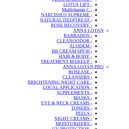
- LOTUS LIFT
- Multivitamin C
- NARCISSUS SUPREME
- NATURAL DEEPTREAT
- ROSE RECOVERY
ANNA LOTAN
- BARBADOS
- CLEANOODOR
- ALODEM
- BB CREAM SPF30
- HAIR & BODY
- TREATMENT MAKEUP
ANNA LOTAN PRO
- ROSEASE
- CLEANSERS
- BRIGHTENING NIGHT CARE
- LOCAL APPLICATION
- SUPPLEMENTS
- MASKS
- EYE & NECK CREAMS
- TONERS
- PEELS
- NIGHT CREAMS
- MOISTURIZERS
- UV PROTECTION