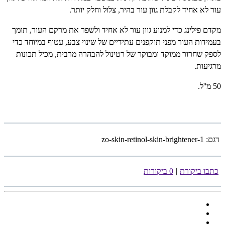
עור לא אחיד לקבלת גוון עור בהיר, צלול וחלק יותר.
מקדם פילינג כדי למנוע גוון עור לא אחיד ולשפר את מרקם העור, תומך
בעמידות העור מפני תוקפנים עתידיים של שינוי צבע, עטוף במיוחד כדי
לספק שחרור ממוקד ומבוקר של רטינול להבהרה מרבית, מכיל תכונות
מרגיעות.
50 מ''ל.
דגם:
zo-skin-retinol-skin-brightener-1
כתבו ביקורת
|
0 ביקורות