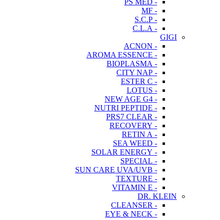
- PS MED
- MF
- S.C.P
- C.L.A
GIGI
- ACNON
- AROMA ESSENCE
- BIOPLASMA
- CITY NAP
- ESTER C
- LOTUS
- NEW AGE G4
- NUTRI PEPTIDE
- PRS7 CLEAR
- RECOVERY
- RETIN A
- SEA WEED
- SOLAR ENERGY
- SPECIAL
- SUN CARE UVA/UVB
- TEXTURE
- VITAMIN E
DR. KLEIN
- CLEANSER
- EYE & NECK