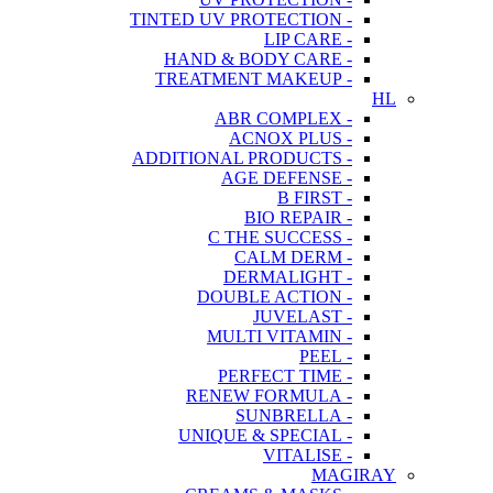
- TINTED UV PROTECTION
- LIP CARE
- HAND & BODY CARE
- TREATMENT MAKEUP
HL
- ABR COMPLEX
- ACNOX PLUS
- ADDITIONAL PRODUCTS
- AGE DEFENSE
- B FIRST
- BIO REPAIR
- C THE SUCCESS
- CALM DERM
- DERMALIGHT
- DOUBLE ACTION
- JUVELAST
- MULTI VITAMIN
- PEEL
- PERFECT TIME
- RENEW FORMULA
- SUNBRELLA
- UNIQUE & SPECIAL
- VITALISE
MAGIRAY