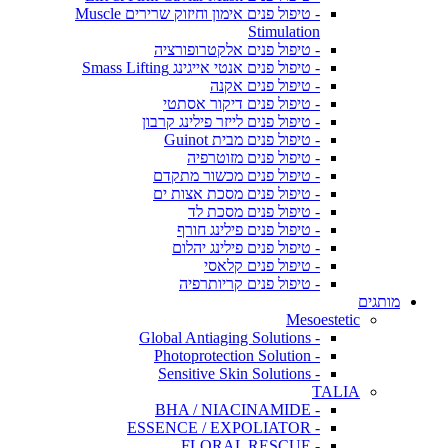
- טיפול פנים אימון וחיזוק שרירים Muscle
Stimulation
- טיפול פנים אלקטרופורציה
- טיפול פנים אנטי אייגינג Smass Lifting
- טיפול פנים אקנה
- טיפול פנים דיקור אסתטי
- טיפול פנים לייזר פילינג קרבון
- טיפול פנים מבית Guinot
- טיפול פנים מזוטרפיה
- טיפול פנים מכשור מתקדם
- טיפול פנים מסכת אצות ים
- טיפול פנים מסכת לד
- טיפול פנים פילינג חורף
- טיפול פנים פילינג יהלום
- טיפול פנים קלאסי
- טיפול פנים קריותרפיה
מותגים
Mesoestetic
- Global Antiaging Solutions
- Photoprotection Solution
- Sensitive Skin Solutions
TALIA
- BHA / NIACINAMIDE
- ESSENCE / EXPOLIATOR
- FLORAL RESCUE