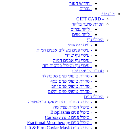
- חידוש העור
- גברים
מכון יופי
- GIFT CARD
הסרת שיער בלייזר
- לייזר גברים
- לייזר נשים
טיפולי גוף
- עיסוי לימפטי
- עיסוי פנים בשילוב אבנים חמות
- עיסוי גוף שוודי
- עיסוי גוף אבנים חמות
- עיסוי גוף וטיפול בכוסות רוח
סדרות טיפולי פנים
- סדרת טיפולי פנים מסכת לד
- סדרת טיפולי פנים כסף
- סדרת טיפולי פנים זהב
- סדרת טיפולי פנים יהלום
טיפולי פנים
- טיפול הסרת כתם ממוקד פיגמנטציה
- טיפול הסרת פפילומה
- טיפול פנים Bioplazma
- טיפול פנים Carboxy co-2
- טיפול פנים Fractional Mesotherapy
- טיפול פנים Lift & Firm Caviar Mask