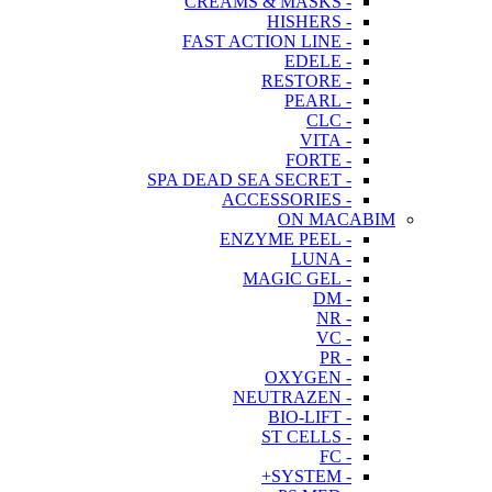
- CREAMS & MASKS
- HISHERS
- FAST ACTION LINE
- EDELE
- RESTORE
- PEARL
- CLC
- VITA
- FORTE
- SPA DEAD SEA SECRET
- ACCESSORIES
ON MACABIM
- ENZYME PEEL
- LUNA
- MAGIC GEL
- DM
- NR
- VC
- PR
- OXYGEN
- NEUTRAZEN
- BIO-LIFT
- ST CELLS
- FC
- SYSTEM+