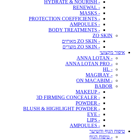
- HYDRATE & NOURISH
- RENEWAL
- MASKS
- PROTECTION COEFFICIENTS
- AMPOULES
- BODY TREATMENTS
ZO SKIN
- ZO SKIN מארזים
- ZO SKIN מוצרים
איפור מקצועי
- ANNA LOTAN
- ANNA LOTAN PRO
- HL
- MAGIRAY
- ON MACABIM
BABOR
- MAKEUP
- 3D FIRMING CONCEALER
- POWDER
- BLUSH & HIGHLIGHT POWDER
- EYE
- LIPS
- AMPOULES
טיפוח הגוף והשיער
- טיפוח הגוף