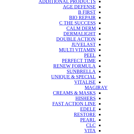
ADDITIONAL PRODUCTS
AGE DEFENSE
B FIRST
BIO REPAIR
C THE SUCCESS
CALM DERM
DERMALIGHT
DOUBLE ACTION
JUVELAST
MULTI VITAMIN
PEEL
PERFECT TIME
RENEW FORMULA
SUNBRELLA
UNIQUE & SPECIAL
VITALISE
MAGIRAY
CREAMS & MASKS
HISHERS
FAST ACTION LINE
EDELE
RESTORE
PEARL
CLC
VITA