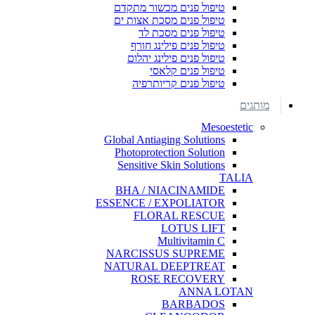
טיפול פנים מכשור מתקדם
טיפול פנים מסכת אצות ים
טיפול פנים מסכת לד
טיפול פנים פילינג חורף
טיפול פנים פילינג יהלום
טיפול פנים קלאסי
טיפול פנים קריותרפיה
מותגים
Mesoestetic
Global Antiaging Solutions
Photoprotection Solution
Sensitive Skin Solutions
TALIA
BHA / NIACINAMIDE
ESSENCE / EXPOLIATOR
FLORAL RESCUE
LOTUS LIFT
Multivitamin C
NARCISSUS SUPREME
NATURAL DEEPTREAT
ROSE RECOVERY
ANNA LOTAN
BARBADOS