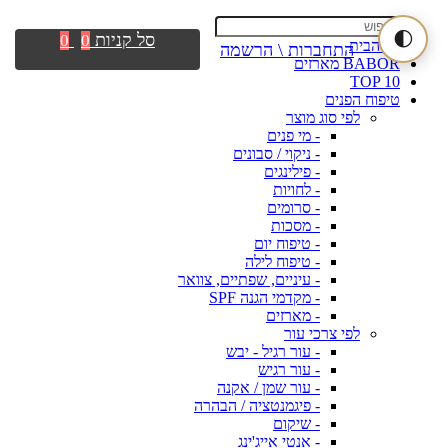
🌓
סל קניות
0
0
דף הבית
התחברות \ הרשמה
BABOR מארזים
TOP 10
טיפוח הפנים
לפי סוג מוצר
- מי פנים
- ניקוי / סבונים
- פילינגים
- לחויות
- סרומים
- מסכות
- טיפוח יום
- טיפוח לילה
- עיניים, שפתיים, צוואר
- מקדמי הגנה SPF
- מארזים
לפי צרכי עור
- עור רגיל - יבש
- עור רגיש
- עור שמן / אקנה
- פיגמנטציה / הבהרה
- שיקום
- אנטי אייג'ינג