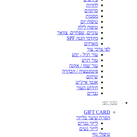
לחויות
סרומים
מסכות
טיפוח יום
טיפוח לילה
עיניים, שפתיים, צוואר
מקדמי הגנה SPF
מארזים
לפי צרכי עור
עור רגיל - יבש
עור רגיש
עור שמן / אקנה
פיגמנטציה / הבהרה
שיקום
אנטי אייג'ינג
חידוש העור
גברים
מכון יופי
GIFT CARD
הסרת שיער בלייזר
לייזר גברים
לייזר נשים
טיפולי גוף