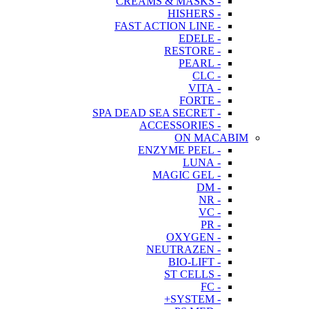
- CREAMS & MASKS
- HISHERS
- FAST ACTION LINE
- EDELE
- RESTORE
- PEARL
- CLC
- VITA
- FORTE
- SPA DEAD SEA SECRET
- ACCESSORIES
ON MACABIM
- ENZYME PEEL
- LUNA
- MAGIC GEL
- DM
- NR
- VC
- PR
- OXYGEN
- NEUTRAZEN
- BIO-LIFT
- ST CELLS
- FC
- SYSTEM+