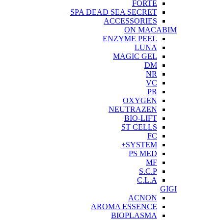
FORTE
SPA DEAD SEA SECRET
ACCESSORIES
ON MACABIM
ENZYME PEEL
LUNA
MAGIC GEL
DM
NR
VC
PR
OXYGEN
NEUTRAZEN
BIO-LIFT
ST CELLS
FC
SYSTEM+
PS MED
MF
S.C.P
C.L.A
GIGI
ACNON
AROMA ESSENCE
BIOPLASMA