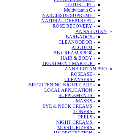
- LOTUS LIFT
- Multivitamin C
- NARCISSUS SUPREME
- NATURAL DEEPTREAT
- ROSE RECOVERY
ANNA LOTAN
- BARBADOS
- CLEANOODOR
- ALODEM
- BB CREAM SPF30
- HAIR & BODY
- TREATMENT MAKEUP
ANNA LOTAN PRO
- ROSEASE
- CLEANSERS
- BRIGHTENING NIGHT CARE
- LOCAL APPLICATION
- SUPPLEMENTS
- MASKS
- EYE & NECK CREAMS
- TONERS
- PEELS
- NIGHT CREAMS
- MOISTURIZERS
- UV PROTECTION