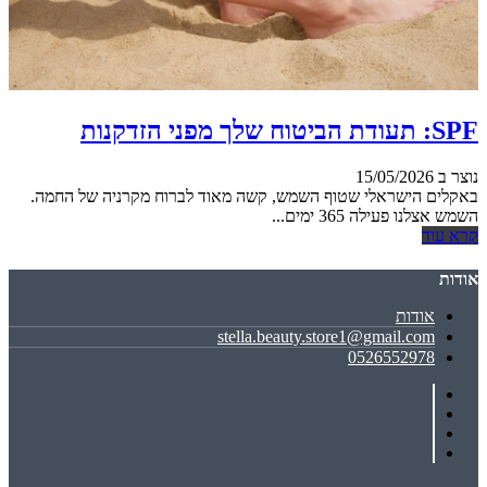
SPF: תעודת הביטוח שלך מפני הזדקנות
נוצר ב 15/05/2026
באקלים הישראלי שטוף השמש, קשה מאוד לברוח מקרניה של החמה.
השמש אצלנו פעילה 365 ימים...
קרא עוד
אודות
אודות
stella.beauty.store1@gmail.com
0526552978