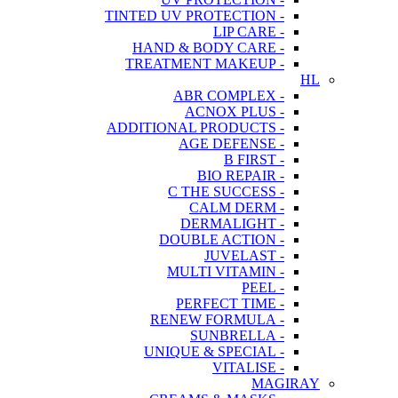
- TINTED UV PROTECTION
- LIP CARE
- HAND & BODY CARE
- TREATMENT MAKEUP
HL
- ABR COMPLEX
- ACNOX PLUS
- ADDITIONAL PRODUCTS
- AGE DEFENSE
- B FIRST
- BIO REPAIR
- C THE SUCCESS
- CALM DERM
- DERMALIGHT
- DOUBLE ACTION
- JUVELAST
- MULTI VITAMIN
- PEEL
- PERFECT TIME
- RENEW FORMULA
- SUNBRELLA
- UNIQUE & SPECIAL
- VITALISE
MAGIRAY