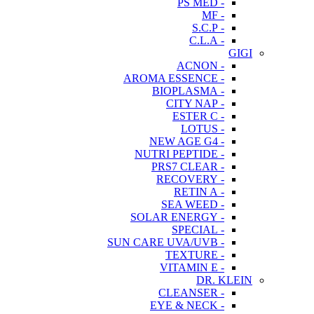
- PS MED
- MF
- S.C.P
- C.L.A
GIGI
- ACNON
- AROMA ESSENCE
- BIOPLASMA
- CITY NAP
- ESTER C
- LOTUS
- NEW AGE G4
- NUTRI PEPTIDE
- PRS7 CLEAR
- RECOVERY
- RETIN A
- SEA WEED
- SOLAR ENERGY
- SPECIAL
- SUN CARE UVA/UVB
- TEXTURE
- VITAMIN E
DR. KLEIN
- CLEANSER
- EYE & NECK