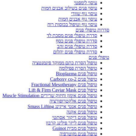
עיסוי לימפטי
עיסוי פנים בשילוב אבנים חמות
עיסוי גוף שוודי
עיסוי גוף אבנים חמות
עיסוי גוף וטיפול בכוסות רוח
סדרות טיפולי פנים
סדרת טיפולי פנים מסכת לד
סדרת טיפולי פנים כסף
סדרת טיפולי פנים זהב
סדרת טיפולי פנים יהלום
טיפולי פנים
טיפול הסרת כתם ממוקד פיגמנטציה
טיפול הסרת פפילומה
טיפול פנים Bioplazma
טיפול פנים Carboxy co-2
טיפול פנים Fractional Mesotherapy
טיפול פנים Lift & Firm Caviar Mask
טיפול פנים אימון וחיזוק שרירים Muscle Stimulation
טיפול פנים אלקטרופורציה
טיפול פנים אנטי אייגינג Smass Lifting
טיפול פנים אקנה
טיפול פנים דיקור אסתטי
טיפול פנים לייזר פילינג קרבון
טיפול פנים מבית Guinot
טיפול פנים מזוטרפיה