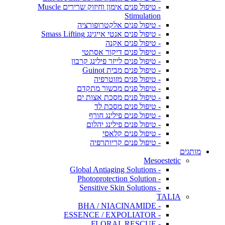
- טיפול פנים אימון וחיזוק שרירים Muscle
Stimulation
- טיפול פנים אלקטרופורציה
- טיפול פנים אנטי אייגינג Smass Lifting
- טיפול פנים אקנה
- טיפול פנים דיקור אסתטי
- טיפול פנים לייזר פילינג קרבון
- טיפול פנים מבית Guinot
- טיפול פנים מזוטרפיה
- טיפול פנים מכשור מתקדם
- טיפול פנים מסכת אצות ים
- טיפול פנים מסכת לד
- טיפול פנים פילינג חורף
- טיפול פנים פילינג יהלום
- טיפול פנים קלאסי
- טיפול פנים קריותרפיה
מותגים
Mesoestetic
- Global Antiaging Solutions
- Photoprotection Solution
- Sensitive Skin Solutions
TALIA
- BHA / NIACINAMIDE
- ESSENCE / EXPOLIATOR
- FLORAL RESCUE