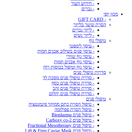
- חידוש העור
- גברים
מכון יופי
- GIFT CARD
הסרת שיער בלייזר
- לייזר גברים
- לייזר נשים
טיפולי גוף
- עיסוי לימפטי
- עיסוי פנים בשילוב אבנים חמות
- עיסוי גוף שוודי
- עיסוי גוף אבנים חמות
- עיסוי גוף וטיפול בכוסות רוח
סדרות טיפולי פנים
- סדרת טיפולי פנים מסכת לד
- סדרת טיפולי פנים כסף
- סדרת טיפולי פנים זהב
- סדרת טיפולי פנים יהלום
טיפולי פנים
- טיפול הסרת כתם ממוקד פיגמנטציה
- טיפול הסרת פפילומה
- טיפול פנים Bioplazma
- טיפול פנים Carboxy co-2
- טיפול פנים Fractional Mesotherapy
- טיפול פנים Lift & Firm Caviar Mask