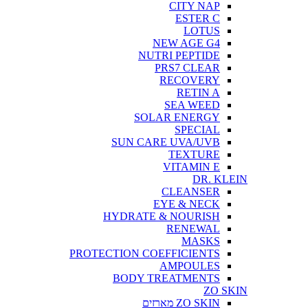
CITY NAP
ESTER C
LOTUS
NEW AGE G4
NUTRI PEPTIDE
PRS7 CLEAR
RECOVERY
RETIN A
SEA WEED
SOLAR ENERGY
SPECIAL
SUN CARE UVA/UVB
TEXTURE
VITAMIN E
DR. KLEIN
CLEANSER
EYE & NECK
HYDRATE & NOURISH
RENEWAL
MASKS
PROTECTION COEFFICIENTS
AMPOULES
BODY TREATMENTS
ZO SKIN
ZO SKIN מארזים