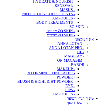
- HYDRATE & NOURISH
- RENEWAL
- MASKS
- PROTECTION COEFFICIENTS
- AMPOULES
- BODY TREATMENTS
ZO SKIN
- ZO SKIN מארזים
- ZO SKIN מוצרים
איפור מקצועי
- ANNA LOTAN
- ANNA LOTAN PRO
- HL
- MAGIRAY
- ON MACABIM
BABOR
- MAKEUP
- 3D FIRMING CONCEALER
- POWDER
- BLUSH & HIGHLIGHT POWDER
- EYE
- LIPS
- AMPOULES
טיפוח הגוף והשיער
- טיפוח הגוף