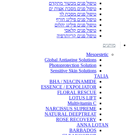
טיפול פנים מכשור מתקדם
טיפול פנים מסכת אצות ים
טיפול פנים מסכת לד
טיפול פנים פילינג חורף
טיפול פנים פילינג יהלום
טיפול פנים קלאסי
טיפול פנים קריותרפיה
מותגים
Mesoestetic
Global Antiaging Solutions
Photoprotection Solution
Sensitive Skin Solutions
TALIA
BHA / NIACINAMIDE
ESSENCE / EXPOLIATOR
FLORAL RESCUE
LOTUS LIFT
Multivitamin C
NARCISSUS SUPREME
NATURAL DEEPTREAT
ROSE RECOVERY
ANNA LOTAN
BARBADOS