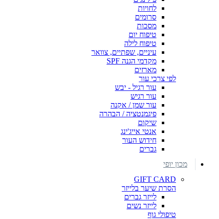
לחויות
סרומים
מסכות
טיפוח יום
טיפוח לילה
עיניים, שפתיים, צוואר
מקדמי הגנה SPF
מארזים
לפי צרכי עור
עור רגיל - יבש
עור רגיש
עור שמן / אקנה
פיגמנטציה / הבהרה
שיקום
אנטי אייג'ינג
חידוש העור
גברים
מכון יופי
GIFT CARD
הסרת שיער בלייזר
לייזר גברים
לייזר נשים
טיפולי גוף