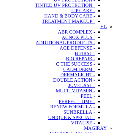
- TINTED UV PROTECTION
- LIP CARE
- HAND & BODY CARE
- TREATMENT MAKEUP
HL
- ABR COMPLEX
- ACNOX PLUS
- ADDITIONAL PRODUCTS
- AGE DEFENSE
- B FIRST
- BIO REPAIR
- C THE SUCCESS
- CALM DERM
- DERMALIGHT
- DOUBLE ACTION
- JUVELAST
- MULTI VITAMIN
- PEEL
- PERFECT TIME
- RENEW FORMULA
- SUNBRELLA
- UNIQUE & SPECIAL
- VITALISE
MAGIRAY