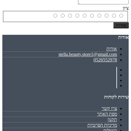
ציון
שמירה
אודות
אודות
stella.beauty.store1@gmail.com
0526552978
שירות לקוחות
צרו קשר
מפת האתר
תקנון
מדיניות הפרטיות
ביטולים