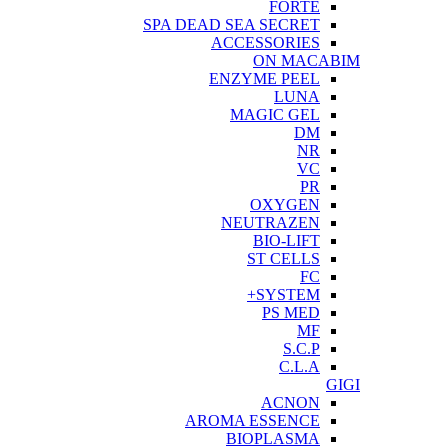
FORTE
SPA DEAD SEA SECRET
ACCESSORIES
ON MACABIM
ENZYME PEEL
LUNA
MAGIC GEL
DM
NR
VC
PR
OXYGEN
NEUTRAZEN
BIO-LIFT
ST CELLS
FC
SYSTEM+
PS MED
MF
S.C.P
C.L.A
GIGI
ACNON
AROMA ESSENCE
BIOPLASMA