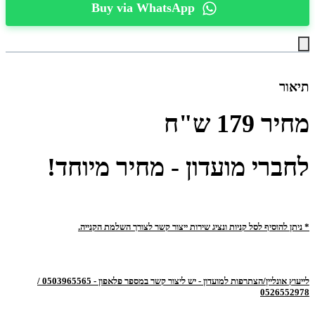
Buy via WhatsApp
תיאור
מחיר
179
ש"ח
לחברי מועדון - מחיר מיוחד!
* ניתן להוסיף לסל קניות ונציג שירות ייצור קשר לצורך השלמת הקנייה.
לייעוץ אונליין/הצתרפות למועדון - יש ליצור קשר במספר פלאפון - 0503965565 /
0526552978