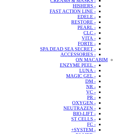
- CREAMS & MASKS
- HISHERS
- FAST ACTION LINE
- EDELE
- RESTORE
- PEARL
- CLC
- VITA
- FORTE
- SPA DEAD SEA SECRET
- ACCESSORIES
ON MACABIM
- ENZYME PEEL
- LUNA
- MAGIC GEL
- DM
- NR
- VC
- PR
- OXYGEN
- NEUTRAZEN
- BIO-LIFT
- ST CELLS
- FC
- SYSTEM+