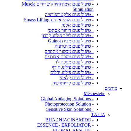
- טיפול פנים אימון וחיזוק שרירים Muscle
Stimulation
- טיפול פנים אלקטרופורציה
- טיפול פנים אנטי אייגינג Smass Lifting
- טיפול פנים אקנה
- טיפול פנים דיקור אסתטי
- טיפול פנים לייזר פילינג קרבון
- טיפול פנים מבית Guinot
- טיפול פנים מזוטרפיה
- טיפול פנים מכשור מתקדם
- טיפול פנים מסכת אצות ים
- טיפול פנים מסכת לד
- טיפול פנים פילינג חורף
- טיפול פנים פילינג יהלום
- טיפול פנים קלאסי
- טיפול פנים קריותרפיה
מותגים
Mesoestetic
- Global Antiaging Solutions
- Photoprotection Solution
- Sensitive Skin Solutions
TALIA
- BHA / NIACINAMIDE
- ESSENCE / EXPOLIATOR
- FLORAL RESCUE