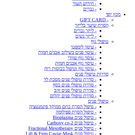
- חידוש העור
- גברים
מכון יופי
- GIFT CARD
הסרת שיער בלייזר
- לייזר גברים
- לייזר נשים
טיפולי גוף
- עיסוי לימפטי
- עיסוי פנים בשילוב אבנים חמות
- עיסוי גוף שוודי
- עיסוי גוף אבנים חמות
- עיסוי גוף וטיפול בכוסות רוח
סדרות טיפולי פנים
- סדרת טיפולי פנים מסכת לד
- סדרת טיפולי פנים כסף
- סדרת טיפולי פנים זהב
- סדרת טיפולי פנים יהלום
טיפולי פנים
- טיפול הסרת כתם ממוקד פיגמנטציה
- טיפול הסרת פפילומה
- טיפול פנים Bioplazma
- טיפול פנים Carboxy co-2
- טיפול פנים Fractional Mesotherapy
- טיפול פנים Lift & Firm Caviar Mask