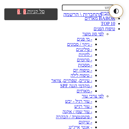
🌓
סל קניות
0
0
דף הבית
התחברות \ הרשמה
BABOR מארזים
TOP 10
טיפוח הפנים
לפי סוג מוצר
- מי פנים
- ניקוי / סבונים
- פילינגים
- לחויות
- סרומים
- מסכות
- טיפוח יום
- טיפוח לילה
- עיניים, שפתיים, צוואר
- מקדמי הגנה SPF
- מארזים
לפי צרכי עור
- עור רגיל - יבש
- עור רגיש
- עור שמן / אקנה
- פיגמנטציה / הבהרה
- שיקום
- אנטי אייג'ינג