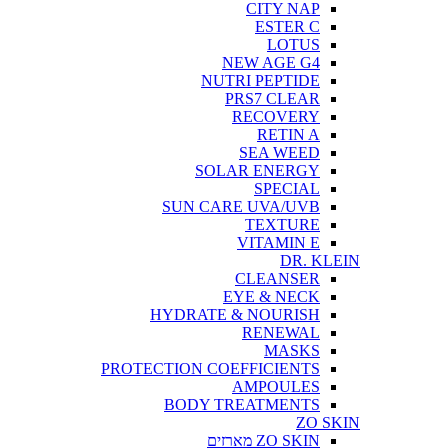
CITY NAP
ESTER C
LOTUS
NEW AGE G4
NUTRI PEPTIDE
PRS7 CLEAR
RECOVERY
RETIN A
SEA WEED
SOLAR ENERGY
SPECIAL
SUN CARE UVA/UVB
TEXTURE
VITAMIN E
DR. KLEIN
CLEANSER
EYE & NECK
HYDRATE & NOURISH
RENEWAL
MASKS
PROTECTION COEFFICIENTS
AMPOULES
BODY TREATMENTS
ZO SKIN
ZO SKIN מארזים