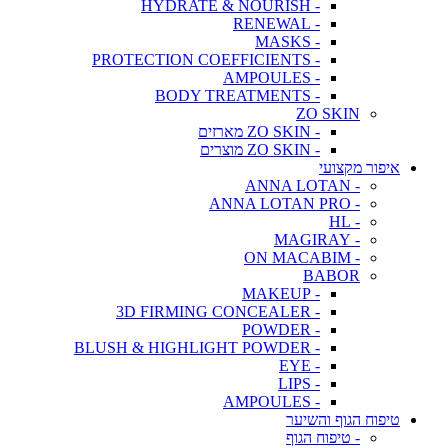
- HYDRATE & NOURISH
- RENEWAL
- MASKS
- PROTECTION COEFFICIENTS
- AMPOULES
- BODY TREATMENTS
ZO SKIN
- ZO SKIN מארזים
- ZO SKIN מוצרים
איפור מקצועי
- ANNA LOTAN
- ANNA LOTAN PRO
- HL
- MAGIRAY
- ON MACABIM
BABOR
- MAKEUP
- 3D FIRMING CONCEALER
- POWDER
- BLUSH & HIGHLIGHT POWDER
- EYE
- LIPS
- AMPOULES
טיפוח הגוף והשיער
- טיפוח הגוף