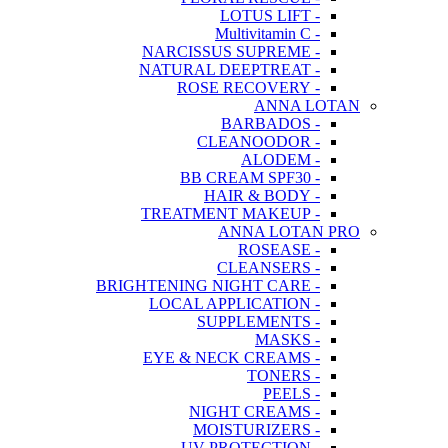
- LOTUS LIFT
- Multivitamin C
- NARCISSUS SUPREME
- NATURAL DEEPTREAT
- ROSE RECOVERY
ANNA LOTAN
- BARBADOS
- CLEANOODOR
- ALODEM
- BB CREAM SPF30
- HAIR & BODY
- TREATMENT MAKEUP
ANNA LOTAN PRO
- ROSEASE
- CLEANSERS
- BRIGHTENING NIGHT CARE
- LOCAL APPLICATION
- SUPPLEMENTS
- MASKS
- EYE & NECK CREAMS
- TONERS
- PEELS
- NIGHT CREAMS
- MOISTURIZERS
- UV PROTECTION