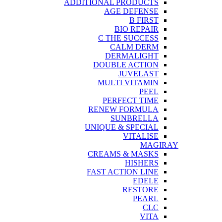
ADDITIONAL PRODUCTS
AGE DEFENSE
B FIRST
BIO REPAIR
C THE SUCCESS
CALM DERM
DERMALIGHT
DOUBLE ACTION
JUVELAST
MULTI VITAMIN
PEEL
PERFECT TIME
RENEW FORMULA
SUNBRELLA
UNIQUE & SPECIAL
VITALISE
MAGIRAY
CREAMS & MASKS
HISHERS
FAST ACTION LINE
EDELE
RESTORE
PEARL
CLC
VITA