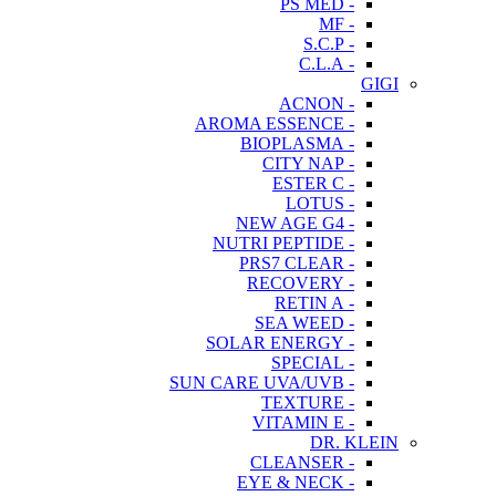
- PS MED
- MF
- S.C.P
- C.L.A
GIGI
- ACNON
- AROMA ESSENCE
- BIOPLASMA
- CITY NAP
- ESTER C
- LOTUS
- NEW AGE G4
- NUTRI PEPTIDE
- PRS7 CLEAR
- RECOVERY
- RETIN A
- SEA WEED
- SOLAR ENERGY
- SPECIAL
- SUN CARE UVA/UVB
- TEXTURE
- VITAMIN E
DR. KLEIN
- CLEANSER
- EYE & NECK