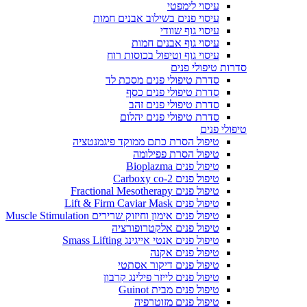
עיסוי לימפטי
עיסוי פנים בשילוב אבנים חמות
עיסוי גוף שוודי
עיסוי גוף אבנים חמות
עיסוי גוף וטיפול בכוסות רוח
סדרות טיפולי פנים
סדרת טיפולי פנים מסכת לד
סדרת טיפולי פנים כסף
סדרת טיפולי פנים זהב
סדרת טיפולי פנים יהלום
טיפולי פנים
טיפול הסרת כתם ממוקד פיגמנטציה
טיפול הסרת פפילומה
טיפול פנים Bioplazma
טיפול פנים Carboxy co-2
טיפול פנים Fractional Mesotherapy
טיפול פנים Lift & Firm Caviar Mask
טיפול פנים אימון וחיזוק שרירים Muscle Stimulation
טיפול פנים אלקטרופורציה
טיפול פנים אנטי אייגינג Smass Lifting
טיפול פנים אקנה
טיפול פנים דיקור אסתטי
טיפול פנים לייזר פילינג קרבון
טיפול פנים מבית Guinot
טיפול פנים מזוטרפיה