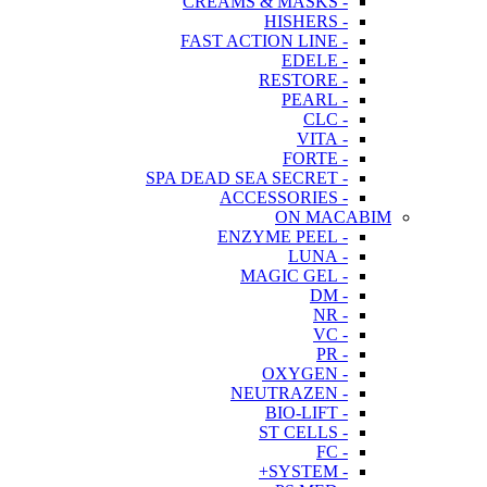
- CREAMS & MASKS
- HISHERS
- FAST ACTION LINE
- EDELE
- RESTORE
- PEARL
- CLC
- VITA
- FORTE
- SPA DEAD SEA SECRET
- ACCESSORIES
ON MACABIM
- ENZYME PEEL
- LUNA
- MAGIC GEL
- DM
- NR
- VC
- PR
- OXYGEN
- NEUTRAZEN
- BIO-LIFT
- ST CELLS
- FC
- SYSTEM+