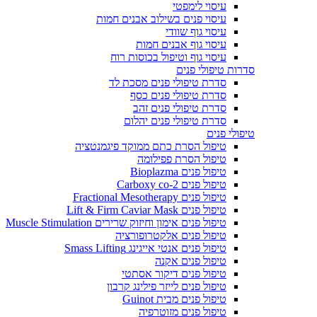
עיסוי לימפטי
עיסוי פנים בשילוב אבנים חמות
עיסוי גוף שוודי
עיסוי גוף אבנים חמות
עיסוי גוף וטיפול בכוסות רוח
סדרות טיפולי פנים
סדרת טיפולי פנים מסכת לד
סדרת טיפולי פנים כסף
סדרת טיפולי פנים זהב
סדרת טיפולי פנים יהלום
טיפולי פנים
טיפול הסרת כתם ממוקד פיגמנטציה
טיפול הסרת פפילומה
טיפול פנים Bioplazma
טיפול פנים Carboxy co-2
טיפול פנים Fractional Mesotherapy
טיפול פנים Lift & Firm Caviar Mask
טיפול פנים אימון וחיזוק שרירים Muscle Stimulation
טיפול פנים אלקטרופורציה
טיפול פנים אנטי אייגינג Smass Lifting
טיפול פנים אקנה
טיפול פנים דיקור אסתטי
טיפול פנים לייזר פילינג קרבון
טיפול פנים מבית Guinot
טיפול פנים מזוטרפיה