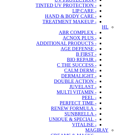
- TINTED UV PROTECTION
- LIP CARE
- HAND & BODY CARE
- TREATMENT MAKEUP
HL
- ABR COMPLEX
- ACNOX PLUS
- ADDITIONAL PRODUCTS
- AGE DEFENSE
- B FIRST
- BIO REPAIR
- C THE SUCCESS
- CALM DERM
- DERMALIGHT
- DOUBLE ACTION
- JUVELAST
- MULTI VITAMIN
- PEEL
- PERFECT TIME
- RENEW FORMULA
- SUNBRELLA
- UNIQUE & SPECIAL
- VITALISE
MAGIRAY