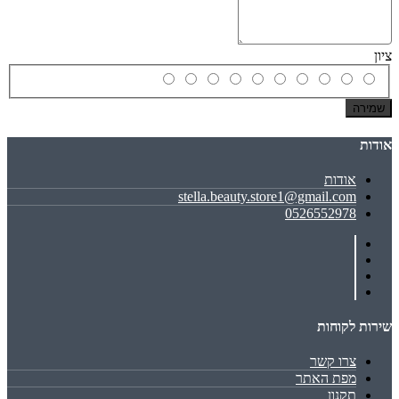
ציון
שמירה
אודות
אודות
stella.beauty.store1@gmail.com
0526552978
שירות לקוחות
צרו קשר
מפת האתר
תקנון