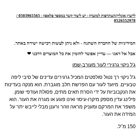
לייעוץ אונליין/הצתרפות למועדון - יש ליצור קשר במספר פלאפון - 0503965565 /
0526552978
המידיניות של החברה השתנה - ולא ניתן לעשות רכישה ישירה באתר.
אבל אל דאגו — עדיין אפשר להזמין את כל המוצרים דרכנו ❤
ג'ל ניקוי גרגירי לעור מעורב-שמן
ג'ל ניקוי רך נטול סולפטים המכיל גרגירים עדינים של סיבי ליפה
טבעיים. מיועד לעור עם הפרשת חלב מוגברת. הוא מנקה בעדינות
את הנקבוביות על ידי הסרת תאים מתים, פסולת ועודפי שומן.
פילינג עדין מספק מיקרו-עיסוי ואינו פוגע או מגרה את העור. הוא
משפר את המרקם ומעניק מראה זוהר ורענן מבלי לייבש יתר על
המידה את העור.
150 מ''ל.