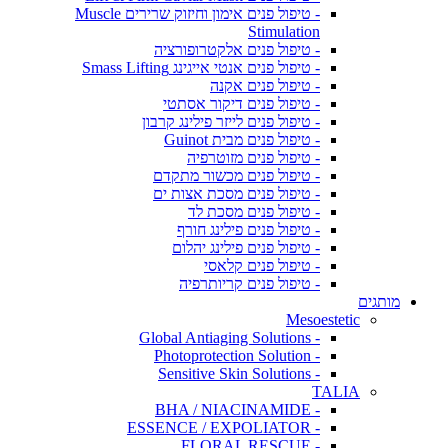
- טיפול פנים אימון וחיזוק שרירים Muscle
Stimulation
- טיפול פנים אלקטרופורציה
- טיפול פנים אנטי אייגינג Smass Lifting
- טיפול פנים אקנה
- טיפול פנים דיקור אסתטי
- טיפול פנים לייזר פילינג קרבון
- טיפול פנים מבית Guinot
- טיפול פנים מזוטרפיה
- טיפול פנים מכשור מתקדם
- טיפול פנים מסכת אצות ים
- טיפול פנים מסכת לד
- טיפול פנים פילינג חורף
- טיפול פנים פילינג יהלום
- טיפול פנים קלאסי
- טיפול פנים קריותרפיה
מותגים
Mesoestetic
- Global Antiaging Solutions
- Photoprotection Solution
- Sensitive Skin Solutions
TALIA
- BHA / NIACINAMIDE
- ESSENCE / EXPOLIATOR
- FLORAL RESCUE