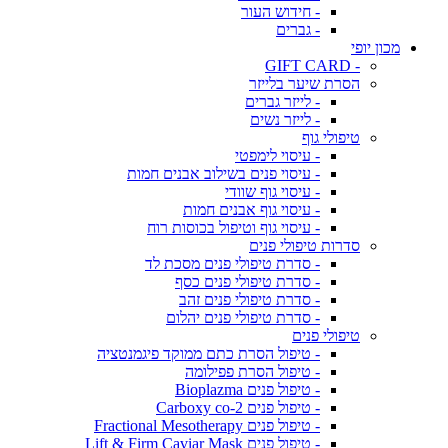
- חידוש העור
- גברים
מכון יופי
- GIFT CARD
הסרת שיער בלייזר
- לייזר גברים
- לייזר נשים
טיפולי גוף
- עיסוי לימפטי
- עיסוי פנים בשילוב אבנים חמות
- עיסוי גוף שוודי
- עיסוי גוף אבנים חמות
- עיסוי גוף וטיפול בכוסות רוח
סדרות טיפולי פנים
- סדרת טיפולי פנים מסכת לד
- סדרת טיפולי פנים כסף
- סדרת טיפולי פנים זהב
- סדרת טיפולי פנים יהלום
טיפולי פנים
- טיפול הסרת כתם ממוקד פיגמנטציה
- טיפול הסרת פפילומה
- טיפול פנים Bioplazma
- טיפול פנים Carboxy co-2
- טיפול פנים Fractional Mesotherapy
- טיפול פנים Lift & Firm Caviar Mask