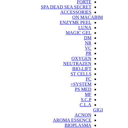
FORTE
SPA DEAD SEA SECRET
ACCESSORIES
ON MACABIM
ENZYME PEEL
LUNA
MAGIC GEL
DM
NR
VC
PR
OXYGEN
NEUTRAZEN
BIO-LIFT
ST CELLS
FC
SYSTEM+
PS MED
MF
S.C.P
C.L.A
GIGI
ACNON
AROMA ESSENCE
BIOPLASMA