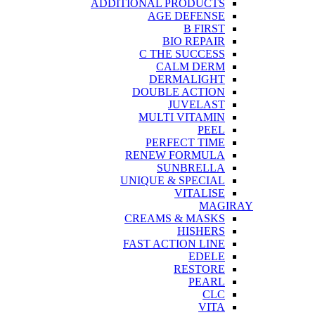
ADDITIONAL PRODUCTS
AGE DEFENSE
B FIRST
BIO REPAIR
C THE SUCCESS
CALM DERM
DERMALIGHT
DOUBLE ACTION
JUVELAST
MULTI VITAMIN
PEEL
PERFECT TIME
RENEW FORMULA
SUNBRELLA
UNIQUE & SPECIAL
VITALISE
MAGIRAY
CREAMS & MASKS
HISHERS
FAST ACTION LINE
EDELE
RESTORE
PEARL
CLC
VITA