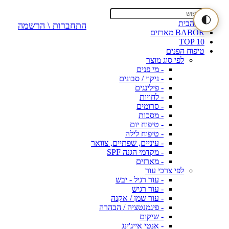
🌓
דף הבית
התחברות \ הרשמה
BABOR מארזים
TOP 10
טיפוח הפנים
לפי סוג מוצר
- מי פנים
- ניקוי / סבונים
- פילינגים
- לחויות
- סרומים
- מסכות
- טיפוח יום
- טיפוח לילה
- עיניים, שפתיים, צוואר
- מקדמי הגנה SPF
- מארזים
לפי צרכי עור
- עור רגיל - יבש
- עור רגיש
- עור שמן / אקנה
- פיגמנטציה / הבהרה
- שיקום
- אנטי אייג'ינג