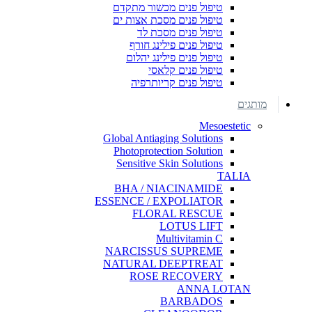
טיפול פנים מכשור מתקדם
טיפול פנים מסכת אצות ים
טיפול פנים מסכת לד
טיפול פנים פילינג חורף
טיפול פנים פילינג יהלום
טיפול פנים קלאסי
טיפול פנים קריותרפיה
מותגים
Mesoestetic
Global Antiaging Solutions
Photoprotection Solution
Sensitive Skin Solutions
TALIA
BHA / NIACINAMIDE
ESSENCE / EXPOLIATOR
FLORAL RESCUE
LOTUS LIFT
Multivitamin C
NARCISSUS SUPREME
NATURAL DEEPTREAT
ROSE RECOVERY
ANNA LOTAN
BARBADOS