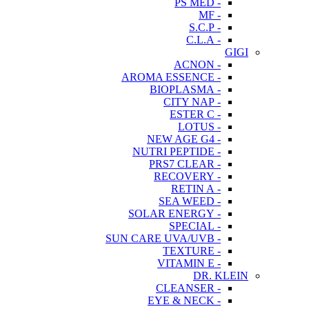
- PS MED
- MF
- S.C.P
- C.L.A
GIGI
- ACNON
- AROMA ESSENCE
- BIOPLASMA
- CITY NAP
- ESTER C
- LOTUS
- NEW AGE G4
- NUTRI PEPTIDE
- PRS7 CLEAR
- RECOVERY
- RETIN A
- SEA WEED
- SOLAR ENERGY
- SPECIAL
- SUN CARE UVA/UVB
- TEXTURE
- VITAMIN E
DR. KLEIN
- CLEANSER
- EYE & NECK