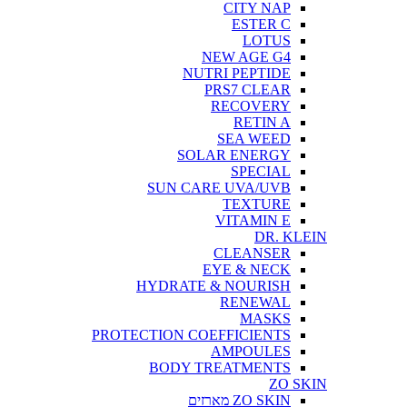
CITY NAP
ESTER C
LOTUS
NEW AGE G4
NUTRI PEPTIDE
PRS7 CLEAR
RECOVERY
RETIN A
SEA WEED
SOLAR ENERGY
SPECIAL
SUN CARE UVA/UVB
TEXTURE
VITAMIN E
DR. KLEIN
CLEANSER
EYE & NECK
HYDRATE & NOURISH
RENEWAL
MASKS
PROTECTION COEFFICIENTS
AMPOULES
BODY TREATMENTS
ZO SKIN
ZO SKIN מארזים