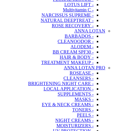
- LOTUS LIFT
- Multivitamin C
- NARCISSUS SUPREME
- NATURAL DEEPTREAT
- ROSE RECOVERY
ANNA LOTAN
- BARBADOS
- CLEANOODOR
- ALODEM
- BB CREAM SPF30
- HAIR & BODY
- TREATMENT MAKEUP
ANNA LOTAN PRO
- ROSEASE
- CLEANSERS
- BRIGHTENING NIGHT CARE
- LOCAL APPLICATION
- SUPPLEMENTS
- MASKS
- EYE & NECK CREAMS
- TONERS
- PEELS
- NIGHT CREAMS
- MOISTURIZERS
- UV PROTECTION