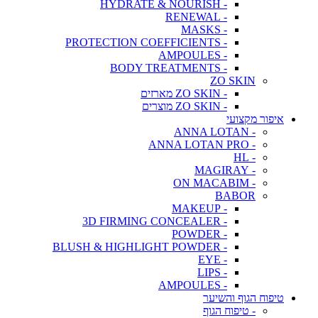
- HYDRATE & NOURISH
- RENEWAL
- MASKS
- PROTECTION COEFFICIENTS
- AMPOULES
- BODY TREATMENTS
ZO SKIN
- ZO SKIN מארזים
- ZO SKIN מוצרים
איפור מקצועי
- ANNA LOTAN
- ANNA LOTAN PRO
- HL
- MAGIRAY
- ON MACABIM
BABOR
- MAKEUP
- 3D FIRMING CONCEALER
- POWDER
- BLUSH & HIGHLIGHT POWDER
- EYE
- LIPS
- AMPOULES
טיפוח הגוף והשיער
- טיפוח הגוף