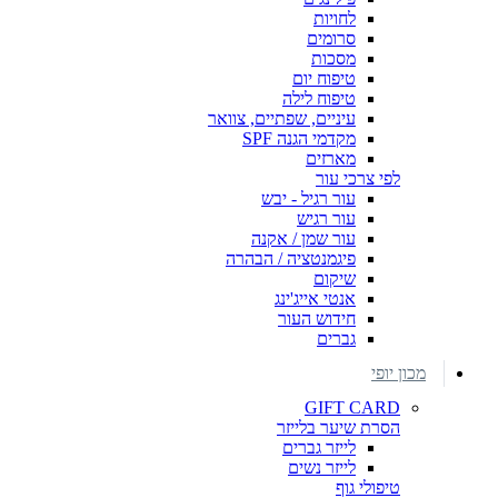
לחויות
סרומים
מסכות
טיפוח יום
טיפוח לילה
עיניים, שפתיים, צוואר
מקדמי הגנה SPF
מארזים
לפי צרכי עור
עור רגיל - יבש
עור רגיש
עור שמן / אקנה
פיגמנטציה / הבהרה
שיקום
אנטי אייג'ינג
חידוש העור
גברים
מכון יופי
GIFT CARD
הסרת שיער בלייזר
לייזר גברים
לייזר נשים
טיפולי גוף