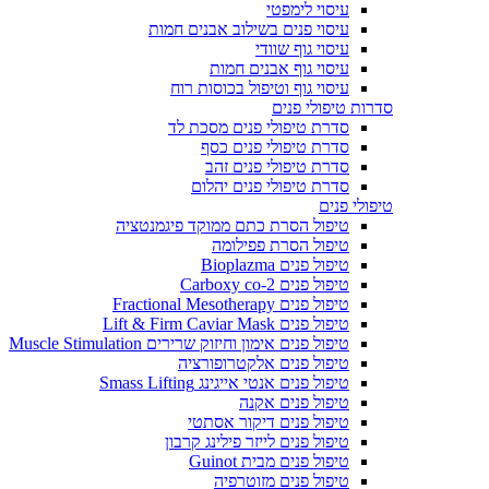
עיסוי לימפטי
עיסוי פנים בשילוב אבנים חמות
עיסוי גוף שוודי
עיסוי גוף אבנים חמות
עיסוי גוף וטיפול בכוסות רוח
סדרות טיפולי פנים
סדרת טיפולי פנים מסכת לד
סדרת טיפולי פנים כסף
סדרת טיפולי פנים זהב
סדרת טיפולי פנים יהלום
טיפולי פנים
טיפול הסרת כתם ממוקד פיגמנטציה
טיפול הסרת פפילומה
טיפול פנים Bioplazma
טיפול פנים Carboxy co-2
טיפול פנים Fractional Mesotherapy
טיפול פנים Lift & Firm Caviar Mask
טיפול פנים אימון וחיזוק שרירים Muscle Stimulation
טיפול פנים אלקטרופורציה
טיפול פנים אנטי אייגינג Smass Lifting
טיפול פנים אקנה
טיפול פנים דיקור אסתטי
טיפול פנים לייזר פילינג קרבון
טיפול פנים מבית Guinot
טיפול פנים מזוטרפיה