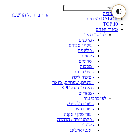
🌓
דף הבית
התחברות \ הרשמה
BABOR מארזים
TOP 10
טיפוח הפנים
לפי סוג מוצר
- מי פנים
- ניקוי / סבונים
- פילינגים
- לחויות
- סרומים
- מסכות
- טיפוח יום
- טיפוח לילה
- עיניים, שפתיים, צוואר
- מקדמי הגנה SPF
- מארזים
לפי צרכי עור
- עור רגיל - יבש
- עור רגיש
- עור שמן / אקנה
- פיגמנטציה / הבהרה
- שיקום
- אנטי אייג'ינג