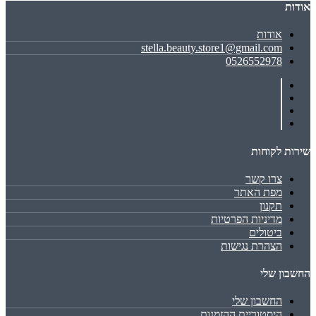
אודות
אודות
stella.beauty.store1@gmail.com
0526552978
שירות לקוחות
צרו קשר
מפת האתר
תקנון
מדיניות הפרטיות
ביטולים
הצהרת נגישות
החשבון שלי
החשבון שלי
היסטוריית ההזמנות