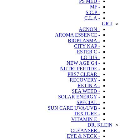
- PS MED
- MF
- S.C.P
- C.L.A
GIGI
- ACNON
- AROMA ESSENCE
- BIOPLASMA
- CITY NAP
- ESTER C
- LOTUS
- NEW AGE G4
- NUTRI PEPTIDE
- PRS7 CLEAR
- RECOVERY
- RETIN A
- SEA WEED
- SOLAR ENERGY
- SPECIAL
- SUN CARE UVA/UVB
- TEXTURE
- VITAMIN E
DR. KLEIN
- CLEANSER
- EYE & NECK