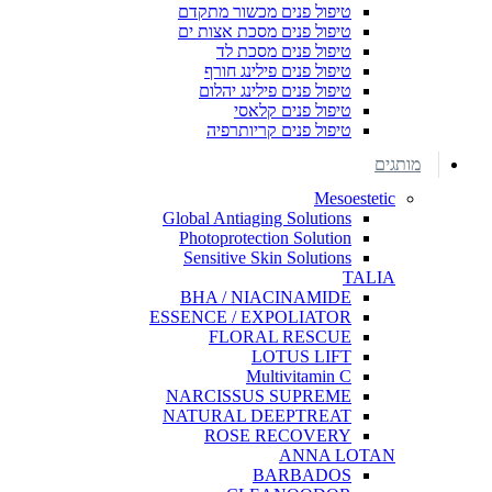
טיפול פנים מכשור מתקדם
טיפול פנים מסכת אצות ים
טיפול פנים מסכת לד
טיפול פנים פילינג חורף
טיפול פנים פילינג יהלום
טיפול פנים קלאסי
טיפול פנים קריותרפיה
מותגים
Mesoestetic
Global Antiaging Solutions
Photoprotection Solution
Sensitive Skin Solutions
TALIA
BHA / NIACINAMIDE
ESSENCE / EXPOLIATOR
FLORAL RESCUE
LOTUS LIFT
Multivitamin C
NARCISSUS SUPREME
NATURAL DEEPTREAT
ROSE RECOVERY
ANNA LOTAN
BARBADOS