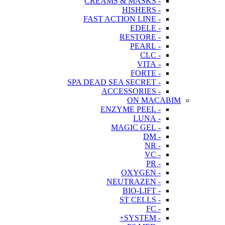
- CREAMS & MASKS
- HISHERS
- FAST ACTION LINE
- EDELE
- RESTORE
- PEARL
- CLC
- VITA
- FORTE
- SPA DEAD SEA SECRET
- ACCESSORIES
ON MACABIM
- ENZYME PEEL
- LUNA
- MAGIC GEL
- DM
- NR
- VC
- PR
- OXYGEN
- NEUTRAZEN
- BIO-LIFT
- ST CELLS
- FC
- SYSTEM+