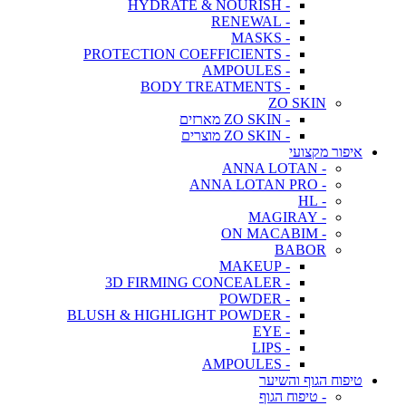
- HYDRATE & NOURISH
- RENEWAL
- MASKS
- PROTECTION COEFFICIENTS
- AMPOULES
- BODY TREATMENTS
ZO SKIN
- ZO SKIN מארזים
- ZO SKIN מוצרים
איפור מקצועי
- ANNA LOTAN
- ANNA LOTAN PRO
- HL
- MAGIRAY
- ON MACABIM
BABOR
- MAKEUP
- 3D FIRMING CONCEALER
- POWDER
- BLUSH & HIGHLIGHT POWDER
- EYE
- LIPS
- AMPOULES
טיפוח הגוף והשיער
- טיפוח הגוף