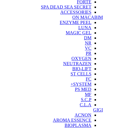
FORTE
SPA DEAD SEA SECRET
ACCESSORIES
ON MACABIM
ENZYME PEEL
LUNA
MAGIC GEL
DM
NR
VC
PR
OXYGEN
NEUTRAZEN
BIO-LIFT
ST CELLS
FC
SYSTEM+
PS MED
MF
S.C.P
C.L.A
GIGI
ACNON
AROMA ESSENCE
BIOPLASMA