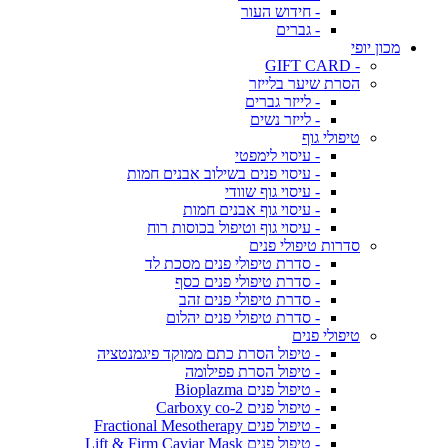
- חידוש העור
- גברים
מכון יופי
- GIFT CARD
הסרת שיער בלייזר
- לייזר גברים
- לייזר נשים
טיפולי גוף
- עיסוי לימפטי
- עיסוי פנים בשילוב אבנים חמות
- עיסוי גוף שוודי
- עיסוי גוף אבנים חמות
- עיסוי גוף וטיפול בכוסות רוח
סדרות טיפולי פנים
- סדרת טיפולי פנים מסכת לד
- סדרת טיפולי פנים כסף
- סדרת טיפולי פנים זהב
- סדרת טיפולי פנים יהלום
טיפולי פנים
- טיפול הסרת כתם ממוקד פיגמנטציה
- טיפול הסרת פפילומה
- טיפול פנים Bioplazma
- טיפול פנים Carboxy co-2
- טיפול פנים Fractional Mesotherapy
- טיפול פנים Lift & Firm Caviar Mask