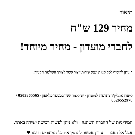
תיאור
מחיר
129
ש"ח
לחברי מועדון - מחיר מיוחד!
* ניתן להוסיף לסל קניות ונציג שירות ייצור קשר לצורך השלמת הקנייה.
לייעוץ אונליין/הצתרפות למועדון - יש ליצור קשר במספר פלאפון - 0503965565 /
0526552978
המידיניות של החברה השתנה - ולא ניתן לעשות רכישה ישירה באתר.
אבל אל דאגו — עדיין אפשר להזמין את כל המוצרים דרכנו ❤