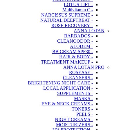
- LOTUS LIFT
- Multivitamin C
- NARCISSUS SUPREME
- NATURAL DEEPTREAT
- ROSE RECOVERY
ANNA LOTAN
- BARBADOS
- CLEANOODOR
- ALODEM
- BB CREAM SPF30
- HAIR & BODY
- TREATMENT MAKEUP
ANNA LOTAN PRO
- ROSEASE
- CLEANSERS
- BRIGHTENING NIGHT CARE
- LOCAL APPLICATION
- SUPPLEMENTS
- MASKS
- EYE & NECK CREAMS
- TONERS
- PEELS
- NIGHT CREAMS
- MOISTURIZERS
- UV PROTECTION