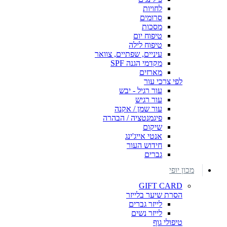
לחויות
סרומים
מסכות
טיפוח יום
טיפוח לילה
עיניים, שפתיים, צוואר
מקדמי הגנה SPF
מארזים
לפי צרכי עור
עור רגיל - יבש
עור רגיש
עור שמן / אקנה
פיגמנטציה / הבהרה
שיקום
אנטי אייג'ינג
חידוש העור
גברים
מכון יופי
GIFT CARD
הסרת שיער בלייזר
לייזר גברים
לייזר נשים
טיפולי גוף