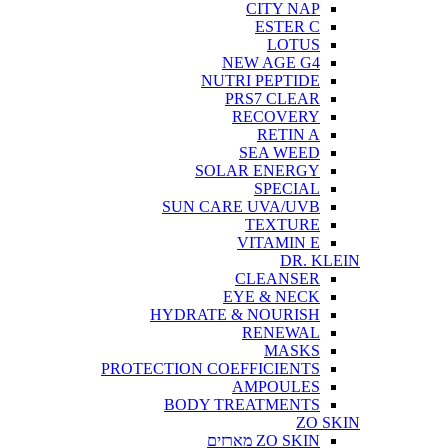
CITY NAP
ESTER C
LOTUS
NEW AGE G4
NUTRI PEPTIDE
PRS7 CLEAR
RECOVERY
RETIN A
SEA WEED
SOLAR ENERGY
SPECIAL
SUN CARE UVA/UVB
TEXTURE
VITAMIN E
DR. KLEIN
CLEANSER
EYE & NECK
HYDRATE & NOURISH
RENEWAL
MASKS
PROTECTION COEFFICIENTS
AMPOULES
BODY TREATMENTS
ZO SKIN
ZO SKIN מארזים