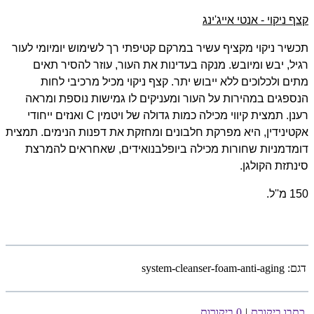
קצף ניקוי - אנטי אייג'ינג
תכשיר ניקוי מקציף עשיר במרקם קטיפתי רך לשימוש יומיומי לעור
רגיל, יבש ומיובש. מנקה בעדינות את העור, עוזר להסיר תאים
מתים ולכלוכים ללא ייבוש יתר. קצף ניקוי מכיל מרכיבי לחות
הנספגים במהירות על העור ומעניקים לו גמישות נוספת ומראה
רענן. תמצית קיווי מכילה כמות גדולה של ויטמין
C
ואנזים ייחודי
אקטינידין, היא מפרקת חלבונים ומחזקת את דפנות הנימים. תמצית
דומדמניות שחורות מכילה ביופלבנואידים, שאחראים להמרצת
סינתזת הקולגן.
150 מ''ל.
דגם:
system-cleanser-foam-anti-aging
כתבו ביקורת
|
0 ביקורות