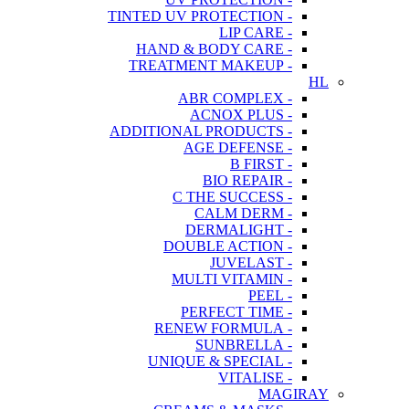
- TINTED UV PROTECTION
- LIP CARE
- HAND & BODY CARE
- TREATMENT MAKEUP
HL
- ABR COMPLEX
- ACNOX PLUS
- ADDITIONAL PRODUCTS
- AGE DEFENSE
- B FIRST
- BIO REPAIR
- C THE SUCCESS
- CALM DERM
- DERMALIGHT
- DOUBLE ACTION
- JUVELAST
- MULTI VITAMIN
- PEEL
- PERFECT TIME
- RENEW FORMULA
- SUNBRELLA
- UNIQUE & SPECIAL
- VITALISE
MAGIRAY