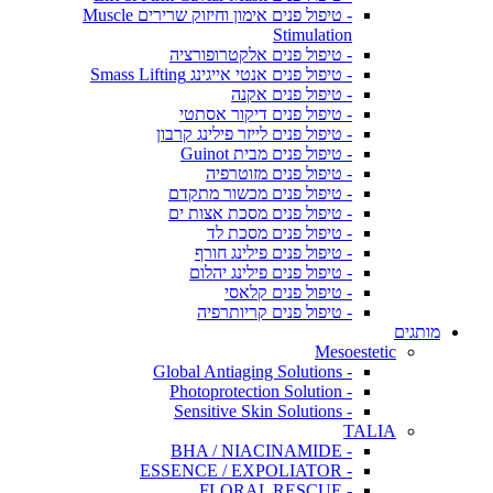
- טיפול פנים אימון וחיזוק שרירים Muscle
Stimulation
- טיפול פנים אלקטרופורציה
- טיפול פנים אנטי אייגינג Smass Lifting
- טיפול פנים אקנה
- טיפול פנים דיקור אסתטי
- טיפול פנים לייזר פילינג קרבון
- טיפול פנים מבית Guinot
- טיפול פנים מזוטרפיה
- טיפול פנים מכשור מתקדם
- טיפול פנים מסכת אצות ים
- טיפול פנים מסכת לד
- טיפול פנים פילינג חורף
- טיפול פנים פילינג יהלום
- טיפול פנים קלאסי
- טיפול פנים קריותרפיה
מותגים
Mesoestetic
- Global Antiaging Solutions
- Photoprotection Solution
- Sensitive Skin Solutions
TALIA
- BHA / NIACINAMIDE
- ESSENCE / EXPOLIATOR
- FLORAL RESCUE