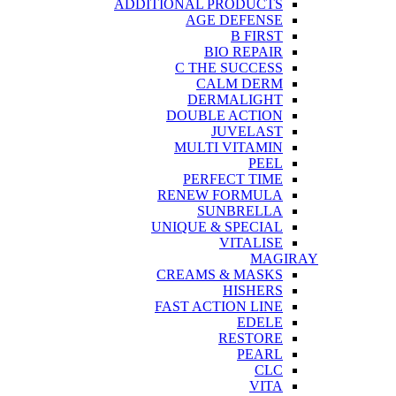
ADDITIONAL PRODUCTS
AGE DEFENSE
B FIRST
BIO REPAIR
C THE SUCCESS
CALM DERM
DERMALIGHT
DOUBLE ACTION
JUVELAST
MULTI VITAMIN
PEEL
PERFECT TIME
RENEW FORMULA
SUNBRELLA
UNIQUE & SPECIAL
VITALISE
MAGIRAY
CREAMS & MASKS
HISHERS
FAST ACTION LINE
EDELE
RESTORE
PEARL
CLC
VITA