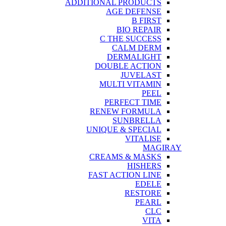
ADDITIONAL PRODUCTS
AGE DEFENSE
B FIRST
BIO REPAIR
C THE SUCCESS
CALM DERM
DERMALIGHT
DOUBLE ACTION
JUVELAST
MULTI VITAMIN
PEEL
PERFECT TIME
RENEW FORMULA
SUNBRELLA
UNIQUE & SPECIAL
VITALISE
MAGIRAY
CREAMS & MASKS
HISHERS
FAST ACTION LINE
EDELE
RESTORE
PEARL
CLC
VITA