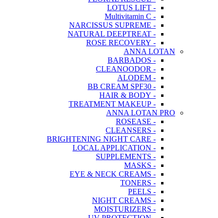
- LOTUS LIFT
- Multivitamin C
- NARCISSUS SUPREME
- NATURAL DEEPTREAT
- ROSE RECOVERY
ANNA LOTAN
- BARBADOS
- CLEANOODOR
- ALODEM
- BB CREAM SPF30
- HAIR & BODY
- TREATMENT MAKEUP
ANNA LOTAN PRO
- ROSEASE
- CLEANSERS
- BRIGHTENING NIGHT CARE
- LOCAL APPLICATION
- SUPPLEMENTS
- MASKS
- EYE & NECK CREAMS
- TONERS
- PEELS
- NIGHT CREAMS
- MOISTURIZERS
- UV PROTECTION