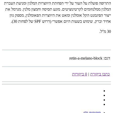
התרופה פועלת על העור על ידי הפחתת היווצרות המלנין ומניעת העברת
המלנין ממלנוזומים לקרטינוציטים. מונע תסיסה וחמצון מלנין. מנרמל את
ייצור הפיגמנט הקל אומלנין ומאט את היווצרות הפאומלנין, מספק גוון
אחיד וברק. שימוש בשעות היום אפשרי (דרוש
SPF
של לפחות 30).
30 מ''ל.
דגם:
retin-a-melano-block
כתבו ביקורת
|
0 ביקורות
ביקורות (0)