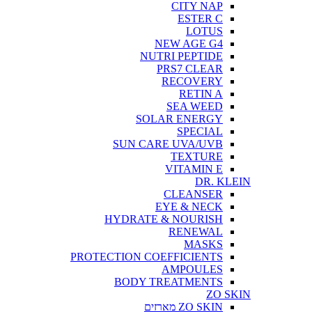
CITY NAP
ESTER C
LOTUS
NEW AGE G4
NUTRI PEPTIDE
PRS7 CLEAR
RECOVERY
RETIN A
SEA WEED
SOLAR ENERGY
SPECIAL
SUN CARE UVA/UVB
TEXTURE
VITAMIN E
DR. KLEIN
CLEANSER
EYE & NECK
HYDRATE & NOURISH
RENEWAL
MASKS
PROTECTION COEFFICIENTS
AMPOULES
BODY TREATMENTS
ZO SKIN
ZO SKIN מארזים