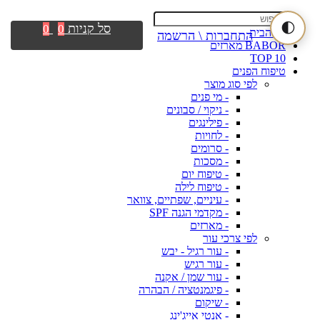
🌓
סל קניות
0
0
דף הבית
התחברות \ הרשמה
BABOR מארזים
TOP 10
טיפוח הפנים
לפי סוג מוצר
- מי פנים
- ניקוי / סבונים
- פילינגים
- לחויות
- סרומים
- מסכות
- טיפוח יום
- טיפוח לילה
- עיניים, שפתיים, צוואר
- מקדמי הגנה SPF
- מארזים
לפי צרכי עור
- עור רגיל - יבש
- עור רגיש
- עור שמן / אקנה
- פיגמנטציה / הבהרה
- שיקום
- אנטי אייג'ינג