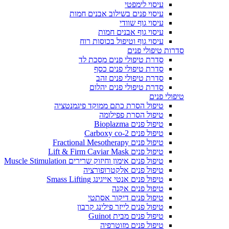
עיסוי לימפטי
עיסוי פנים בשילוב אבנים חמות
עיסוי גוף שוודי
עיסוי גוף אבנים חמות
עיסוי גוף וטיפול בכוסות רוח
סדרות טיפולי פנים
סדרת טיפולי פנים מסכת לד
סדרת טיפולי פנים כסף
סדרת טיפולי פנים זהב
סדרת טיפולי פנים יהלום
טיפולי פנים
טיפול הסרת כתם ממוקד פיגמנטציה
טיפול הסרת פפילומה
טיפול פנים Bioplazma
טיפול פנים Carboxy co-2
טיפול פנים Fractional Mesotherapy
טיפול פנים Lift & Firm Caviar Mask
טיפול פנים אימון וחיזוק שרירים Muscle Stimulation
טיפול פנים אלקטרופורציה
טיפול פנים אנטי אייגינג Smass Lifting
טיפול פנים אקנה
טיפול פנים דיקור אסתטי
טיפול פנים לייזר פילינג קרבון
טיפול פנים מבית Guinot
טיפול פנים מזוטרפיה