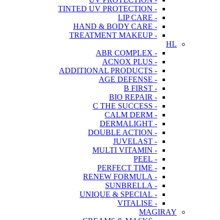
- TINTED UV PROTECTION
- LIP CARE
- HAND & BODY CARE
- TREATMENT MAKEUP
HL
- ABR COMPLEX
- ACNOX PLUS
- ADDITIONAL PRODUCTS
- AGE DEFENSE
- B FIRST
- BIO REPAIR
- C THE SUCCESS
- CALM DERM
- DERMALIGHT
- DOUBLE ACTION
- JUVELAST
- MULTI VITAMIN
- PEEL
- PERFECT TIME
- RENEW FORMULA
- SUNBRELLA
- UNIQUE & SPECIAL
- VITALISE
MAGIRAY