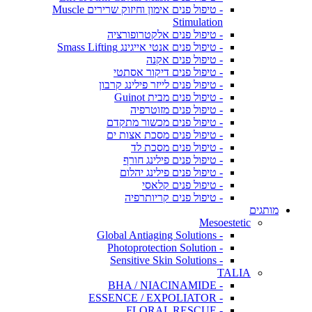
- טיפול פנים אימון וחיזוק שרירים Muscle
Stimulation
- טיפול פנים אלקטרופורציה
- טיפול פנים אנטי אייגינג Smass Lifting
- טיפול פנים אקנה
- טיפול פנים דיקור אסתטי
- טיפול פנים לייזר פילינג קרבון
- טיפול פנים מבית Guinot
- טיפול פנים מזוטרפיה
- טיפול פנים מכשור מתקדם
- טיפול פנים מסכת אצות ים
- טיפול פנים מסכת לד
- טיפול פנים פילינג חורף
- טיפול פנים פילינג יהלום
- טיפול פנים קלאסי
- טיפול פנים קריותרפיה
מותגים
Mesoestetic
- Global Antiaging Solutions
- Photoprotection Solution
- Sensitive Skin Solutions
TALIA
- BHA / NIACINAMIDE
- ESSENCE / EXPOLIATOR
- FLORAL RESCUE