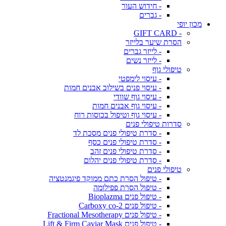
- חידוש העור
- גברים
מכון יופי
- GIFT CARD
הסרת שיער בלייזר
- לייזר גברים
- לייזר נשים
טיפולי גוף
- עיסוי לימפטי
- עיסוי פנים בשילוב אבנים חמות
- עיסוי גוף שוודי
- עיסוי גוף אבנים חמות
- עיסוי גוף וטיפול בכוסות רוח
סדרות טיפולי פנים
- סדרת טיפולי פנים מסכת לד
- סדרת טיפולי פנים כסף
- סדרת טיפולי פנים זהב
- סדרת טיפולי פנים יהלום
טיפולי פנים
- טיפול הסרת כתם ממוקד פיגמנטציה
- טיפול הסרת פפילומה
- טיפול פנים Bioplazma
- טיפול פנים Carboxy co-2
- טיפול פנים Fractional Mesotherapy
- טיפול פנים Lift & Firm Caviar Mask