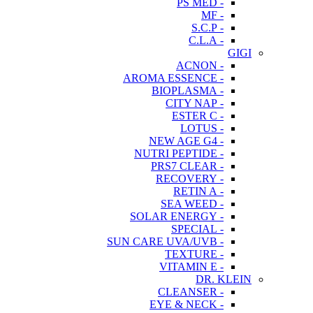
- PS MED
- MF
- S.C.P
- C.L.A
GIGI
- ACNON
- AROMA ESSENCE
- BIOPLASMA
- CITY NAP
- ESTER C
- LOTUS
- NEW AGE G4
- NUTRI PEPTIDE
- PRS7 CLEAR
- RECOVERY
- RETIN A
- SEA WEED
- SOLAR ENERGY
- SPECIAL
- SUN CARE UVA/UVB
- TEXTURE
- VITAMIN E
DR. KLEIN
- CLEANSER
- EYE & NECK