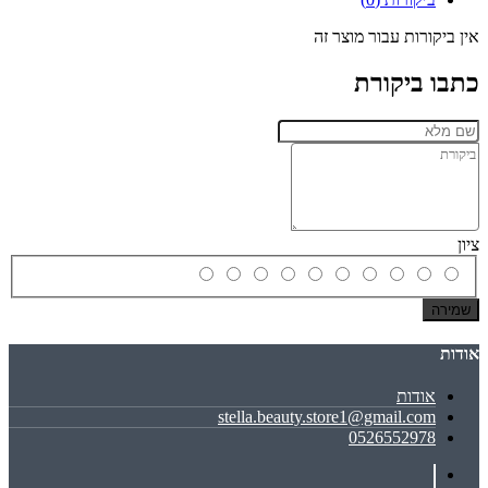
אין ביקורות עבור מוצר זה
כתבו ביקורת
ציון
שמירה
אודות
אודות
stella.beauty.store1@gmail.com
0526552978