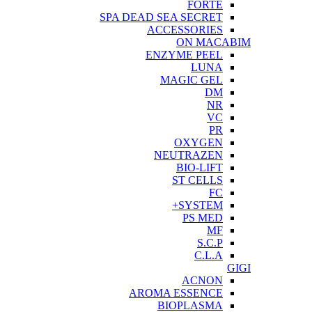
FORTE
SPA DEAD SEA SECRET
ACCESSORIES
ON MACABIM
ENZYME PEEL
LUNA
MAGIC GEL
DM
NR
VC
PR
OXYGEN
NEUTRAZEN
BIO-LIFT
ST CELLS
FC
SYSTEM+
PS MED
MF
S.C.P
C.L.A
GIGI
ACNON
AROMA ESSENCE
BIOPLASMA