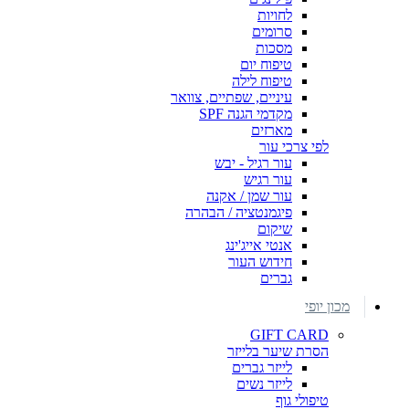
לחויות
סרומים
מסכות
טיפוח יום
טיפוח לילה
עיניים, שפתיים, צוואר
מקדמי הגנה SPF
מארזים
לפי צרכי עור
עור רגיל - יבש
עור רגיש
עור שמן / אקנה
פיגמנטציה / הבהרה
שיקום
אנטי אייג'ינג
חידוש העור
גברים
מכון יופי
GIFT CARD
הסרת שיער בלייזר
לייזר גברים
לייזר נשים
טיפולי גוף