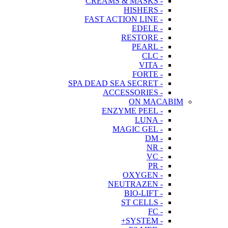
- CREAMS & MASKS
- HISHERS
- FAST ACTION LINE
- EDELE
- RESTORE
- PEARL
- CLC
- VITA
- FORTE
- SPA DEAD SEA SECRET
- ACCESSORIES
ON MACABIM
- ENZYME PEEL
- LUNA
- MAGIC GEL
- DM
- NR
- VC
- PR
- OXYGEN
- NEUTRAZEN
- BIO-LIFT
- ST CELLS
- FC
- SYSTEM+