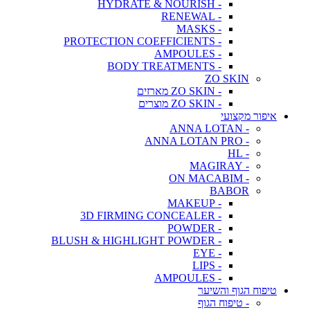
- HYDRATE & NOURISH
- RENEWAL
- MASKS
- PROTECTION COEFFICIENTS
- AMPOULES
- BODY TREATMENTS
ZO SKIN
- ZO SKIN מארזים
- ZO SKIN מוצרים
איפור מקצועי
- ANNA LOTAN
- ANNA LOTAN PRO
- HL
- MAGIRAY
- ON MACABIM
BABOR
- MAKEUP
- 3D FIRMING CONCEALER
- POWDER
- BLUSH & HIGHLIGHT POWDER
- EYE
- LIPS
- AMPOULES
טיפוח הגוף והשיער
- טיפוח הגוף