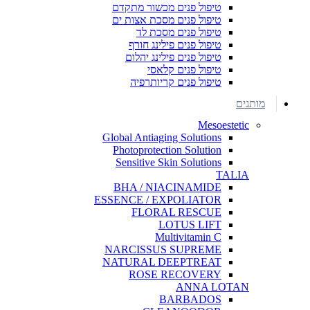
טיפול פנים מכשור מתקדם
טיפול פנים מסכת אצות ים
טיפול פנים מסכת לד
טיפול פנים פילינג חורף
טיפול פנים פילינג יהלום
טיפול פנים קלאסי
טיפול פנים קריותרפיה
מותגים
Mesoestetic
Global Antiaging Solutions
Photoprotection Solution
Sensitive Skin Solutions
TALIA
BHA / NIACINAMIDE
ESSENCE / EXPOLIATOR
FLORAL RESCUE
LOTUS LIFT
Multivitamin C
NARCISSUS SUPREME
NATURAL DEEPTREAT
ROSE RECOVERY
ANNA LOTAN
BARBADOS