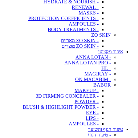
- HYDRATE & NOURISH
- RENEWAL
- MASKS
- PROTECTION COEFFICIENTS
- AMPOULES
- BODY TREATMENTS
ZO SKIN
- ZO SKIN מארזים
- ZO SKIN מוצרים
איפור מקצועי
- ANNA LOTAN
- ANNA LOTAN PRO
- HL
- MAGIRAY
- ON MACABIM
BABOR
- MAKEUP
- 3D FIRMING CONCEALER
- POWDER
- BLUSH & HIGHLIGHT POWDER
- EYE
- LIPS
- AMPOULES
טיפוח הגוף והשיער
- טיפוח הגוף