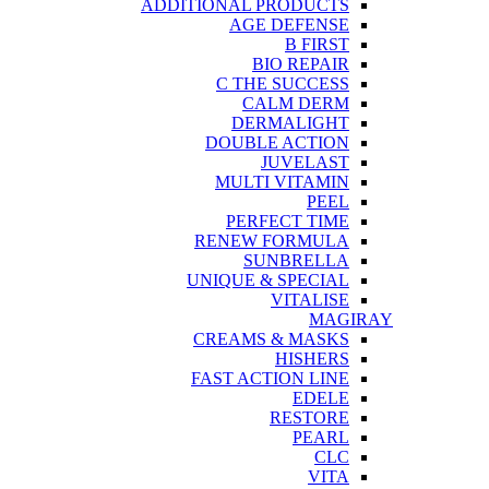
ADDITIONAL PRODUCTS
AGE DEFENSE
B FIRST
BIO REPAIR
C THE SUCCESS
CALM DERM
DERMALIGHT
DOUBLE ACTION
JUVELAST
MULTI VITAMIN
PEEL
PERFECT TIME
RENEW FORMULA
SUNBRELLA
UNIQUE & SPECIAL
VITALISE
MAGIRAY
CREAMS & MASKS
HISHERS
FAST ACTION LINE
EDELE
RESTORE
PEARL
CLC
VITA