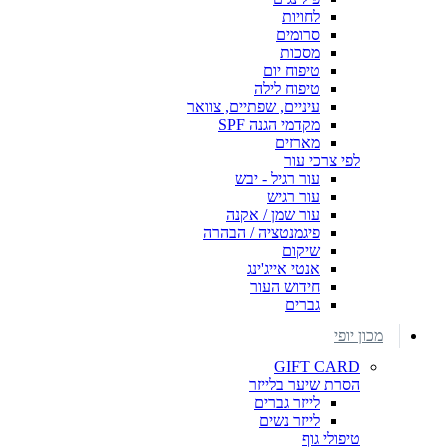
לחויות
סרומים
מסכות
טיפוח יום
טיפוח לילה
עיניים, שפתיים, צוואר
מקדמי הגנה SPF
מארזים
לפי צרכי עור
עור רגיל - יבש
עור רגיש
עור שמן / אקנה
פיגמנטציה / הבהרה
שיקום
אנטי אייג'ינג
חידוש העור
גברים
מכון יופי
GIFT CARD
הסרת שיער בלייזר
לייזר גברים
לייזר נשים
טיפולי גוף