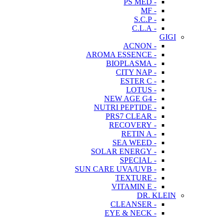
- PS MED
- MF
- S.C.P
- C.L.A
GIGI
- ACNON
- AROMA ESSENCE
- BIOPLASMA
- CITY NAP
- ESTER C
- LOTUS
- NEW AGE G4
- NUTRI PEPTIDE
- PRS7 CLEAR
- RECOVERY
- RETIN A
- SEA WEED
- SOLAR ENERGY
- SPECIAL
- SUN CARE UVA/UVB
- TEXTURE
- VITAMIN E
DR. KLEIN
- CLEANSER
- EYE & NECK