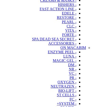
- CREAMS & MASKS
- HISHERS
- FAST ACTION LINE
- EDELE
- RESTORE
- PEARL
- CLC
- VITA
- FORTE
- SPA DEAD SEA SECRET
- ACCESSORIES
ON MACABIM
- ENZYME PEEL
- LUNA
- MAGIC GEL
- DM
- NR
- VC
- PR
- OXYGEN
- NEUTRAZEN
- BIO-LIFT
- ST CELLS
- FC
- SYSTEM+