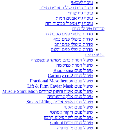
עיסוי לימפטי
עיסוי פנים בשילוב אבנים חמות
עיסוי גוף שוודי
עיסוי גוף אבנים חמות
עיסוי גוף וטיפול בכוסות רוח
סדרות טיפולי פנים
סדרת טיפולי פנים מסכת לד
סדרת טיפולי פנים כסף
סדרת טיפולי פנים זהב
סדרת טיפולי פנים יהלום
טיפולי פנים
טיפול הסרת כתם ממוקד פיגמנטציה
טיפול הסרת פפילומה
טיפול פנים Bioplazma
טיפול פנים Carboxy co-2
טיפול פנים Fractional Mesotherapy
טיפול פנים Lift & Firm Caviar Mask
טיפול פנים אימון וחיזוק שרירים Muscle Stimulation
טיפול פנים אלקטרופורציה
טיפול פנים אנטי אייגינג Smass Lifting
טיפול פנים אקנה
טיפול פנים דיקור אסתטי
טיפול פנים לייזר פילינג קרבון
טיפול פנים מבית Guinot
טיפול פנים מזוטרפיה