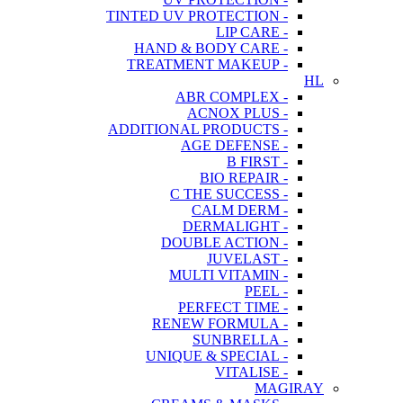
- TINTED UV PROTECTION
- LIP CARE
- HAND & BODY CARE
- TREATMENT MAKEUP
HL
- ABR COMPLEX
- ACNOX PLUS
- ADDITIONAL PRODUCTS
- AGE DEFENSE
- B FIRST
- BIO REPAIR
- C THE SUCCESS
- CALM DERM
- DERMALIGHT
- DOUBLE ACTION
- JUVELAST
- MULTI VITAMIN
- PEEL
- PERFECT TIME
- RENEW FORMULA
- SUNBRELLA
- UNIQUE & SPECIAL
- VITALISE
MAGIRAY