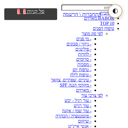
🌓
סל קניות
0
0
דף הבית
התחברות \ הרשמה
BABOR מארזים
TOP 10
טיפוח הפנים
לפי סוג מוצר
- מי פנים
- ניקוי / סבונים
- פילינגים
- לחויות
- סרומים
- מסכות
- טיפוח יום
- טיפוח לילה
- עיניים, שפתיים, צוואר
- מקדמי הגנה SPF
- מארזים
לפי צרכי עור
- עור רגיל - יבש
- עור רגיש
- עור שמן / אקנה
- פיגמנטציה / הבהרה
- שיקום
- אנטי אייג'ינג