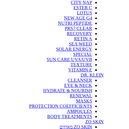
CITY NAP
ESTER C
LOTUS
NEW AGE G4
NUTRI PEPTIDE
PRS7 CLEAR
RECOVERY
RETIN A
SEA WEED
SOLAR ENERGY
SPECIAL
SUN CARE UVA/UVB
TEXTURE
VITAMIN E
DR. KLEIN
CLEANSER
EYE & NECK
HYDRATE & NOURISH
RENEWAL
MASKS
PROTECTION COEFFICIENTS
AMPOULES
BODY TREATMENTS
ZO SKIN
ZO SKIN מארזים