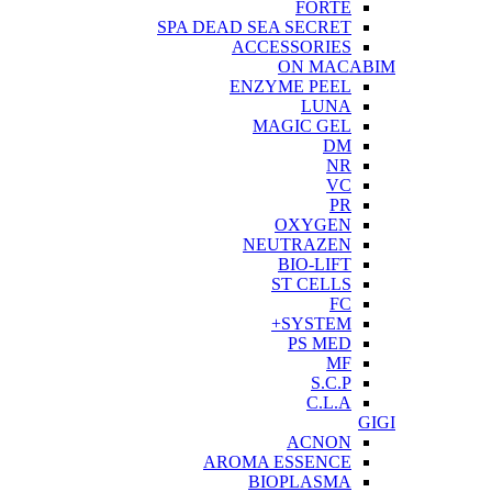
FORTE
SPA DEAD SEA SECRET
ACCESSORIES
ON MACABIM
ENZYME PEEL
LUNA
MAGIC GEL
DM
NR
VC
PR
OXYGEN
NEUTRAZEN
BIO-LIFT
ST CELLS
FC
SYSTEM+
PS MED
MF
S.C.P
C.L.A
GIGI
ACNON
AROMA ESSENCE
BIOPLASMA