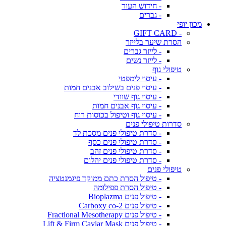
- חידוש העור
- גברים
מכון יופי
- GIFT CARD
הסרת שיער בלייזר
- לייזר גברים
- לייזר נשים
טיפולי גוף
- עיסוי לימפטי
- עיסוי פנים בשילוב אבנים חמות
- עיסוי גוף שוודי
- עיסוי גוף אבנים חמות
- עיסוי גוף וטיפול בכוסות רוח
סדרות טיפולי פנים
- סדרת טיפולי פנים מסכת לד
- סדרת טיפולי פנים כסף
- סדרת טיפולי פנים זהב
- סדרת טיפולי פנים יהלום
טיפולי פנים
- טיפול הסרת כתם ממוקד פיגמנטציה
- טיפול הסרת פפילומה
- טיפול פנים Bioplazma
- טיפול פנים Carboxy co-2
- טיפול פנים Fractional Mesotherapy
- טיפול פנים Lift & Firm Caviar Mask