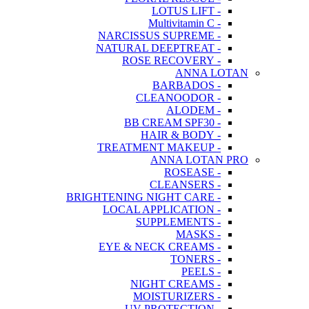
- LOTUS LIFT
- Multivitamin C
- NARCISSUS SUPREME
- NATURAL DEEPTREAT
- ROSE RECOVERY
ANNA LOTAN
- BARBADOS
- CLEANOODOR
- ALODEM
- BB CREAM SPF30
- HAIR & BODY
- TREATMENT MAKEUP
ANNA LOTAN PRO
- ROSEASE
- CLEANSERS
- BRIGHTENING NIGHT CARE
- LOCAL APPLICATION
- SUPPLEMENTS
- MASKS
- EYE & NECK CREAMS
- TONERS
- PEELS
- NIGHT CREAMS
- MOISTURIZERS
- UV PROTECTION