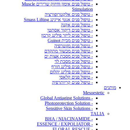
- טיפול פנים אימון וחיזוק שרירים Muscle
Stimulation
- טיפול פנים אלקטרופורציה
- טיפול פנים אנטי אייגינג Smass Lifting
- טיפול פנים אקנה
- טיפול פנים דיקור אסתטי
- טיפול פנים לייזר פילינג קרבון
- טיפול פנים מבית Guinot
- טיפול פנים מזוטרפיה
- טיפול פנים מכשור מתקדם
- טיפול פנים מסכת אצות ים
- טיפול פנים מסכת לד
- טיפול פנים פילינג חורף
- טיפול פנים פילינג יהלום
- טיפול פנים קלאסי
- טיפול פנים קריותרפיה
מותגים
Mesoestetic
- Global Antiaging Solutions
- Photoprotection Solution
- Sensitive Skin Solutions
TALIA
- BHA / NIACINAMIDE
- ESSENCE / EXPOLIATOR
- FLORAL RESCUE