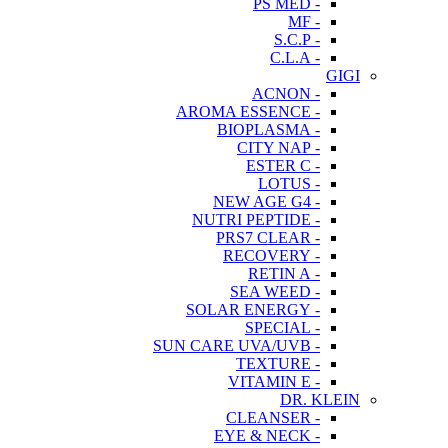
- PS MED
- MF
- S.C.P
- C.L.A
GIGI
- ACNON
- AROMA ESSENCE
- BIOPLASMA
- CITY NAP
- ESTER C
- LOTUS
- NEW AGE G4
- NUTRI PEPTIDE
- PRS7 CLEAR
- RECOVERY
- RETIN A
- SEA WEED
- SOLAR ENERGY
- SPECIAL
- SUN CARE UVA/UVB
- TEXTURE
- VITAMIN E
DR. KLEIN
- CLEANSER
- EYE & NECK