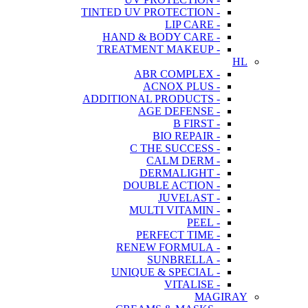
- TINTED UV PROTECTION
- LIP CARE
- HAND & BODY CARE
- TREATMENT MAKEUP
HL
- ABR COMPLEX
- ACNOX PLUS
- ADDITIONAL PRODUCTS
- AGE DEFENSE
- B FIRST
- BIO REPAIR
- C THE SUCCESS
- CALM DERM
- DERMALIGHT
- DOUBLE ACTION
- JUVELAST
- MULTI VITAMIN
- PEEL
- PERFECT TIME
- RENEW FORMULA
- SUNBRELLA
- UNIQUE & SPECIAL
- VITALISE
MAGIRAY