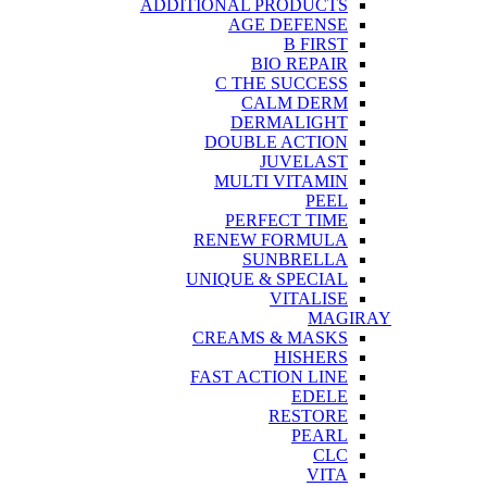
ADDITIONAL PRODUCTS
AGE DEFENSE
B FIRST
BIO REPAIR
C THE SUCCESS
CALM DERM
DERMALIGHT
DOUBLE ACTION
JUVELAST
MULTI VITAMIN
PEEL
PERFECT TIME
RENEW FORMULA
SUNBRELLA
UNIQUE & SPECIAL
VITALISE
MAGIRAY
CREAMS & MASKS
HISHERS
FAST ACTION LINE
EDELE
RESTORE
PEARL
CLC
VITA