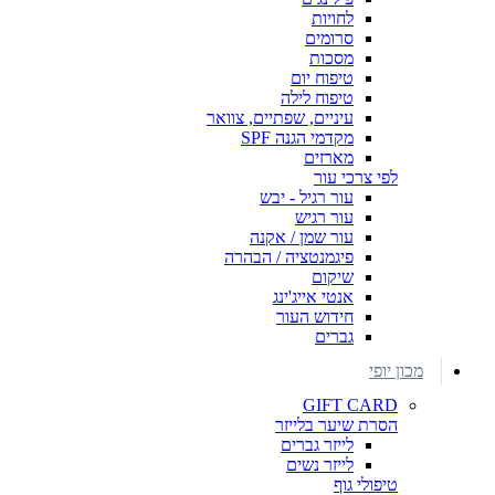
לחויות
סרומים
מסכות
טיפוח יום
טיפוח לילה
עיניים, שפתיים, צוואר
מקדמי הגנה SPF
מארזים
לפי צרכי עור
עור רגיל - יבש
עור רגיש
עור שמן / אקנה
פיגמנטציה / הבהרה
שיקום
אנטי אייג'ינג
חידוש העור
גברים
מכון יופי
GIFT CARD
הסרת שיער בלייזר
לייזר גברים
לייזר נשים
טיפולי גוף