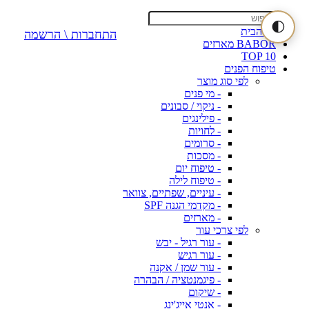
🌓
דף הבית
התחברות \ הרשמה
BABOR מארזים
TOP 10
טיפוח הפנים
לפי סוג מוצר
- מי פנים
- ניקוי / סבונים
- פילינגים
- לחויות
- סרומים
- מסכות
- טיפוח יום
- טיפוח לילה
- עיניים, שפתיים, צוואר
- מקדמי הגנה SPF
- מארזים
לפי צרכי עור
- עור רגיל - יבש
- עור רגיש
- עור שמן / אקנה
- פיגמנטציה / הבהרה
- שיקום
- אנטי אייג'ינג