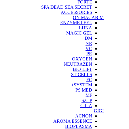
FORTE
SPA DEAD SEA SECRET
ACCESSORIES
ON MACABIM
ENZYME PEEL
LUNA
MAGIC GEL
DM
NR
VC
PR
OXYGEN
NEUTRAZEN
BIO-LIFT
ST CELLS
FC
SYSTEM+
PS MED
MF
S.C.P
C.L.A
GIGI
ACNON
AROMA ESSENCE
BIOPLASMA