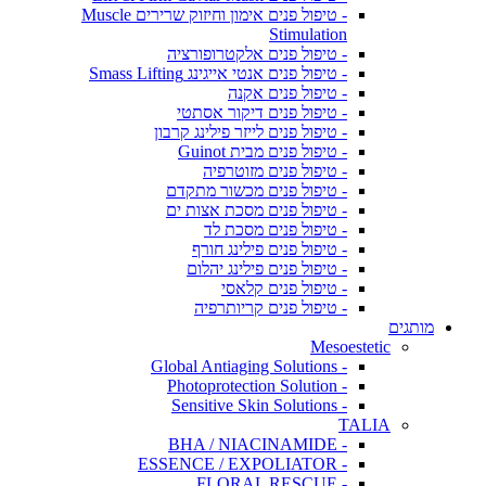
- טיפול פנים אימון וחיזוק שרירים Muscle
Stimulation
- טיפול פנים אלקטרופורציה
- טיפול פנים אנטי אייגינג Smass Lifting
- טיפול פנים אקנה
- טיפול פנים דיקור אסתטי
- טיפול פנים לייזר פילינג קרבון
- טיפול פנים מבית Guinot
- טיפול פנים מזוטרפיה
- טיפול פנים מכשור מתקדם
- טיפול פנים מסכת אצות ים
- טיפול פנים מסכת לד
- טיפול פנים פילינג חורף
- טיפול פנים פילינג יהלום
- טיפול פנים קלאסי
- טיפול פנים קריותרפיה
מותגים
Mesoestetic
- Global Antiaging Solutions
- Photoprotection Solution
- Sensitive Skin Solutions
TALIA
- BHA / NIACINAMIDE
- ESSENCE / EXPOLIATOR
- FLORAL RESCUE