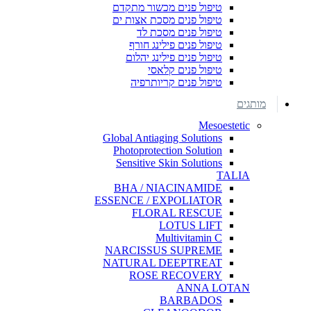
טיפול פנים מכשור מתקדם
טיפול פנים מסכת אצות ים
טיפול פנים מסכת לד
טיפול פנים פילינג חורף
טיפול פנים פילינג יהלום
טיפול פנים קלאסי
טיפול פנים קריותרפיה
מותגים
Mesoestetic
Global Antiaging Solutions
Photoprotection Solution
Sensitive Skin Solutions
TALIA
BHA / NIACINAMIDE
ESSENCE / EXPOLIATOR
FLORAL RESCUE
LOTUS LIFT
Multivitamin C
NARCISSUS SUPREME
NATURAL DEEPTREAT
ROSE RECOVERY
ANNA LOTAN
BARBADOS