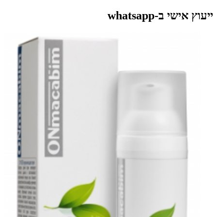
ייעוץ אישי ב-whatsapp