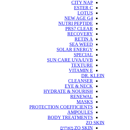
CITY NAP
ESTER C
LOTUS
NEW AGE G4
NUTRI PEPTIDE
PRS7 CLEAR
RECOVERY
RETIN A
SEA WEED
SOLAR ENERGY
SPECIAL
SUN CARE UVA/UVB
TEXTURE
VITAMIN E
DR. KLEIN
CLEANSER
EYE & NECK
HYDRATE & NOURISH
RENEWAL
MASKS
PROTECTION COEFFICIENTS
AMPOULES
BODY TREATMENTS
ZO SKIN
ZO SKIN מארזים