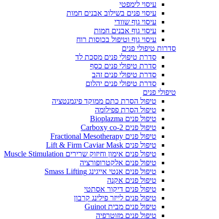
עיסוי לימפטי
עיסוי פנים בשילוב אבנים חמות
עיסוי גוף שוודי
עיסוי גוף אבנים חמות
עיסוי גוף וטיפול בכוסות רוח
סדרות טיפולי פנים
סדרת טיפולי פנים מסכת לד
סדרת טיפולי פנים כסף
סדרת טיפולי פנים זהב
סדרת טיפולי פנים יהלום
טיפולי פנים
טיפול הסרת כתם ממוקד פיגמנטציה
טיפול הסרת פפילומה
טיפול פנים Bioplazma
טיפול פנים Carboxy co-2
טיפול פנים Fractional Mesotherapy
טיפול פנים Lift & Firm Caviar Mask
טיפול פנים אימון וחיזוק שרירים Muscle Stimulation
טיפול פנים אלקטרופורציה
טיפול פנים אנטי אייגינג Smass Lifting
טיפול פנים אקנה
טיפול פנים דיקור אסתטי
טיפול פנים לייזר פילינג קרבון
טיפול פנים מבית Guinot
טיפול פנים מזוטרפיה