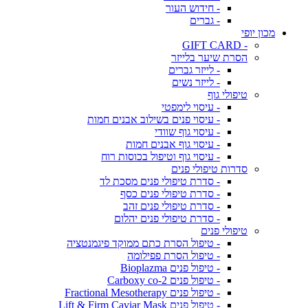
- חידוש העור
- גברים
מכון יופי
- GIFT CARD
הסרת שיער בלייזר
- לייזר גברים
- לייזר נשים
טיפולי גוף
- עיסוי לימפטי
- עיסוי פנים בשילוב אבנים חמות
- עיסוי גוף שוודי
- עיסוי גוף אבנים חמות
- עיסוי גוף וטיפול בכוסות רוח
סדרות טיפולי פנים
- סדרת טיפולי פנים מסכת לד
- סדרת טיפולי פנים כסף
- סדרת טיפולי פנים זהב
- סדרת טיפולי פנים יהלום
טיפולי פנים
- טיפול הסרת כתם ממוקד פיגמנטציה
- טיפול הסרת פפילומה
- טיפול פנים Bioplazma
- טיפול פנים Carboxy co-2
- טיפול פנים Fractional Mesotherapy
- טיפול פנים Lift & Firm Caviar Mask