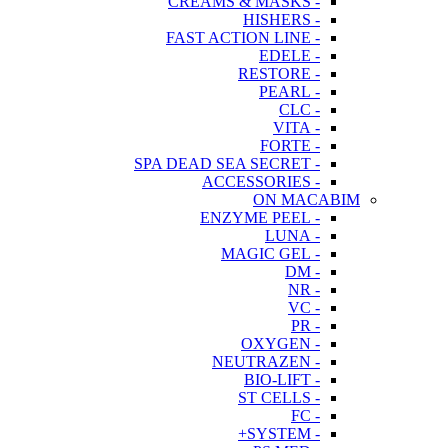
- CREAMS & MASKS
- HISHERS
- FAST ACTION LINE
- EDELE
- RESTORE
- PEARL
- CLC
- VITA
- FORTE
- SPA DEAD SEA SECRET
- ACCESSORIES
ON MACABIM
- ENZYME PEEL
- LUNA
- MAGIC GEL
- DM
- NR
- VC
- PR
- OXYGEN
- NEUTRAZEN
- BIO-LIFT
- ST CELLS
- FC
- SYSTEM+