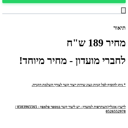
תיאור
מחיר
189
ש"ח
לחברי מועדון - מחיר מיוחד!
* ניתן להוסיף לסל קניות ונציג שירות ייצור קשר לצורך השלמת הקנייה.
לייעוץ אונליין/הצתרפות למועדון - יש ליצור קשר במספר פלאפון - 0503965565 /
0526552978