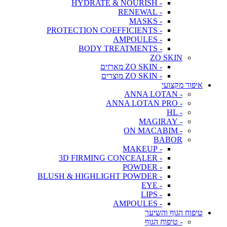
- HYDRATE & NOURISH
- RENEWAL
- MASKS
- PROTECTION COEFFICIENTS
- AMPOULES
- BODY TREATMENTS
ZO SKIN
- ZO SKIN מארזים
- ZO SKIN מוצרים
איפור מקצועי
- ANNA LOTAN
- ANNA LOTAN PRO
- HL
- MAGIRAY
- ON MACABIM
BABOR
- MAKEUP
- 3D FIRMING CONCEALER
- POWDER
- BLUSH & HIGHLIGHT POWDER
- EYE
- LIPS
- AMPOULES
טיפוח הגוף והשיער
- טיפוח הגוף