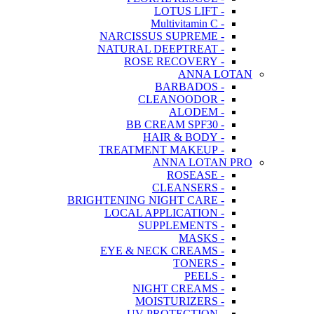
- LOTUS LIFT
- Multivitamin C
- NARCISSUS SUPREME
- NATURAL DEEPTREAT
- ROSE RECOVERY
ANNA LOTAN
- BARBADOS
- CLEANOODOR
- ALODEM
- BB CREAM SPF30
- HAIR & BODY
- TREATMENT MAKEUP
ANNA LOTAN PRO
- ROSEASE
- CLEANSERS
- BRIGHTENING NIGHT CARE
- LOCAL APPLICATION
- SUPPLEMENTS
- MASKS
- EYE & NECK CREAMS
- TONERS
- PEELS
- NIGHT CREAMS
- MOISTURIZERS
- UV PROTECTION