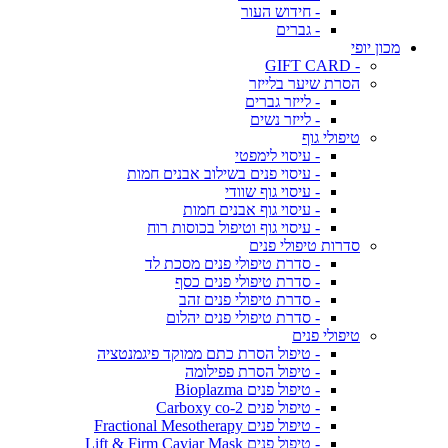
- חידוש העור
- גברים
מכון יופי
- GIFT CARD
הסרת שיער בלייזר
- לייזר גברים
- לייזר נשים
טיפולי גוף
- עיסוי לימפטי
- עיסוי פנים בשילוב אבנים חמות
- עיסוי גוף שוודי
- עיסוי גוף אבנים חמות
- עיסוי גוף וטיפול בכוסות רוח
סדרות טיפולי פנים
- סדרת טיפולי פנים מסכת לד
- סדרת טיפולי פנים כסף
- סדרת טיפולי פנים זהב
- סדרת טיפולי פנים יהלום
טיפולי פנים
- טיפול הסרת כתם ממוקד פיגמנטציה
- טיפול הסרת פפילומה
- טיפול פנים Bioplazma
- טיפול פנים Carboxy co-2
- טיפול פנים Fractional Mesotherapy
- טיפול פנים Lift & Firm Caviar Mask