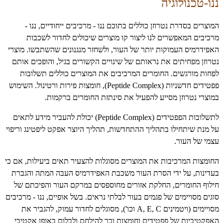
ננו-טכנולוגיה
המוצרים בסדרת נטרוזן כוללים בתוכם ננו - מרכיבים ייחודיים, ננו -
מרכיבים המאפשרים לנו ליצור קו מוצרים שיכולים לחדור לשכבות
האפידרמיס העמוקות יותר של העור, ולשחזר מנגנונים שהשתבשו. מוצרי
נטרוזן מפחיתים את נראותם של שינויים הקשורים בגיל, והופכים אותם
לפחות מורגשים. החומרים המרכיבים את המוצרים כוללים תשלובות
פפטידים חדשניות (
Peptide Complex
), חומצות פירות ורטינול. השימוש
במוצרי נטרוזן מסייע להפעיל את סינתזת החומרים ברקמות.
לתשלובות הפפטידים (
Peptide Complex
) יכולת להעביר מידע לתאים
על מנת שיתחילו בתהליך ההתחדשות, תהליך היוצר אפקט ליפטינג וריפוי
עצמי של העור.
החומצות המרכיבות את המוצרים מסוגלות להצעיר תאים ביעילות, אם כי
בעדינות, על ידי הסרת העור משכבת האפידרמיס העבה המתה והגברת
חילוף החומרים, החלקת אזורים מחוספסים במרקם העור והפיכתם של
סוגים מסויימים של פגמים בעור לבלתי נראים. בשל אופיים, ננו - מרכיבים
מסויימים (ויטמינים
A, E, C
וכו'), מסוגלים לחדור עמוק, להגביר את
האפקטיביות של פפטידים וחומצות וכך להילחם ולבלום באופן אקטיבי