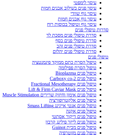
עיסוי לימפטי
עיסוי פנים בשילוב אבנים חמות
עיסוי גוף שוודי
עיסוי גוף אבנים חמות
עיסוי גוף וטיפול בכוסות רוח
סדרות טיפולי פנים
סדרת טיפולי פנים מסכת לד
סדרת טיפולי פנים כסף
סדרת טיפולי פנים זהב
סדרת טיפולי פנים יהלום
טיפולי פנים
טיפול הסרת כתם ממוקד פיגמנטציה
טיפול הסרת פפילומה
טיפול פנים Bioplazma
טיפול פנים Carboxy co-2
טיפול פנים Fractional Mesotherapy
טיפול פנים Lift & Firm Caviar Mask
טיפול פנים אימון וחיזוק שרירים Muscle Stimulation
טיפול פנים אלקטרופורציה
טיפול פנים אנטי אייגינג Smass Lifting
טיפול פנים אקנה
טיפול פנים דיקור אסתטי
טיפול פנים לייזר פילינג קרבון
טיפול פנים מבית Guinot
טיפול פנים מזוטרפיה