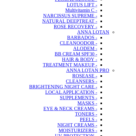
- LOTUS LIFT
- Multivitamin C
- NARCISSUS SUPREME
- NATURAL DEEPTREAT
- ROSE RECOVERY
ANNA LOTAN
- BARBADOS
- CLEANOODOR
- ALODEM
- BB CREAM SPF30
- HAIR & BODY
- TREATMENT MAKEUP
ANNA LOTAN PRO
- ROSEASE
- CLEANSERS
- BRIGHTENING NIGHT CARE
- LOCAL APPLICATION
- SUPPLEMENTS
- MASKS
- EYE & NECK CREAMS
- TONERS
- PEELS
- NIGHT CREAMS
- MOISTURIZERS
- UV PROTECTION