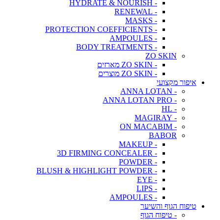
- HYDRATE & NOURISH
- RENEWAL
- MASKS
- PROTECTION COEFFICIENTS
- AMPOULES
- BODY TREATMENTS
ZO SKIN
- ZO SKIN מארזים
- ZO SKIN מוצרים
איפור מקצועי
- ANNA LOTAN
- ANNA LOTAN PRO
- HL
- MAGIRAY
- ON MACABIM
BABOR
- MAKEUP
- 3D FIRMING CONCEALER
- POWDER
- BLUSH & HIGHLIGHT POWDER
- EYE
- LIPS
- AMPOULES
טיפוח הגוף והשיער
- טיפוח הגוף