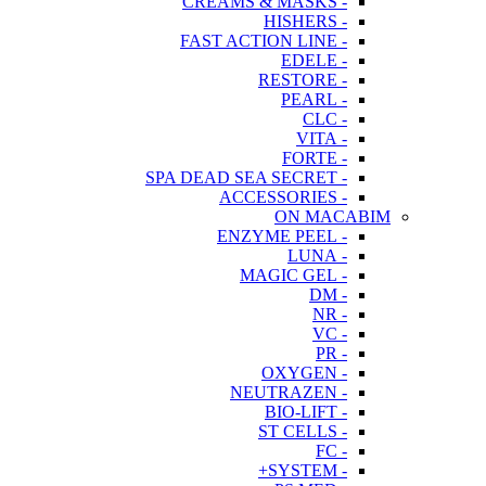
- CREAMS & MASKS
- HISHERS
- FAST ACTION LINE
- EDELE
- RESTORE
- PEARL
- CLC
- VITA
- FORTE
- SPA DEAD SEA SECRET
- ACCESSORIES
ON MACABIM
- ENZYME PEEL
- LUNA
- MAGIC GEL
- DM
- NR
- VC
- PR
- OXYGEN
- NEUTRAZEN
- BIO-LIFT
- ST CELLS
- FC
- SYSTEM+