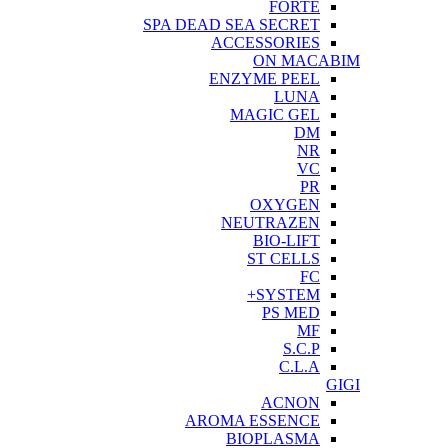
FORTE
SPA DEAD SEA SECRET
ACCESSORIES
ON MACABIM
ENZYME PEEL
LUNA
MAGIC GEL
DM
NR
VC
PR
OXYGEN
NEUTRAZEN
BIO-LIFT
ST CELLS
FC
SYSTEM+
PS MED
MF
S.C.P
C.L.A
GIGI
ACNON
AROMA ESSENCE
BIOPLASMA