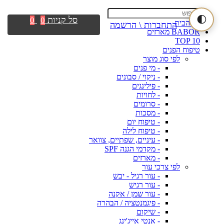
🌓
סל קניות
0
0
דף הבית
התחברות \ הרשמה
BABOR מארזים
TOP 10
טיפוח הפנים
לפי סוג מוצר
- מי פנים
- ניקוי / סבונים
- פילינגים
- לחויות
- סרומים
- מסכות
- טיפוח יום
- טיפוח לילה
- עיניים, שפתיים, צוואר
- מקדמי הגנה SPF
- מארזים
לפי צרכי עור
- עור רגיל - יבש
- עור רגיש
- עור שמן / אקנה
- פיגמנטציה / הבהרה
- שיקום
- אנטי אייג'ינג