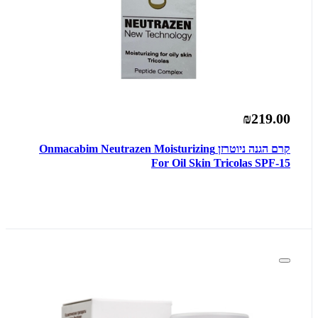
₪219.00
קרם הגנה ניוטרזן Onmacabim Neutrazen Moisturizing
For Oil Skin Tricolas SPF-15