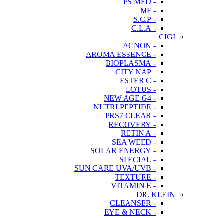
- PS MED
- MF
- S.C.P
- C.L.A
GIGI
- ACNON
- AROMA ESSENCE
- BIOPLASMA
- CITY NAP
- ESTER C
- LOTUS
- NEW AGE G4
- NUTRI PEPTIDE
- PRS7 CLEAR
- RECOVERY
- RETIN A
- SEA WEED
- SOLAR ENERGY
- SPECIAL
- SUN CARE UVA/UVB
- TEXTURE
- VITAMIN E
DR. KLEIN
- CLEANSER
- EYE & NECK