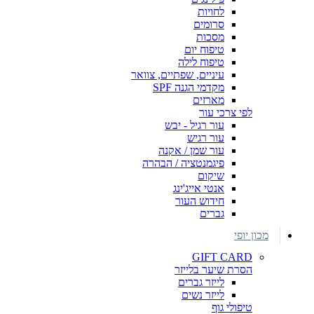
לחויות
סרומים
מסכות
טיפוח יום
טיפוח לילה
עיניים, שפתיים, צוואר
מקדמי הגנה SPF
מארזים
לפי צרכי עור
עור רגיל - יבש
עור רגיש
עור שמן / אקנה
פיגמנטציה / הבהרה
שיקום
אנטי אייג'ינג
חידוש העור
גברים
מכון יופי
GIFT CARD
הסרת שיער בלייזר
לייזר גברים
לייזר נשים
טיפולי גוף