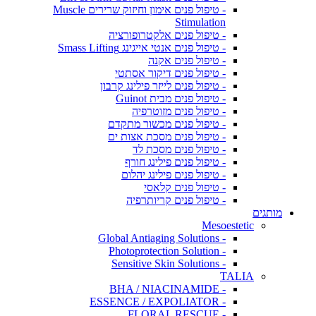
- טיפול פנים אימון וחיזוק שרירים Muscle
Stimulation
- טיפול פנים אלקטרופורציה
- טיפול פנים אנטי אייגינג Smass Lifting
- טיפול פנים אקנה
- טיפול פנים דיקור אסתטי
- טיפול פנים לייזר פילינג קרבון
- טיפול פנים מבית Guinot
- טיפול פנים מזוטרפיה
- טיפול פנים מכשור מתקדם
- טיפול פנים מסכת אצות ים
- טיפול פנים מסכת לד
- טיפול פנים פילינג חורף
- טיפול פנים פילינג יהלום
- טיפול פנים קלאסי
- טיפול פנים קריותרפיה
מותגים
Mesoestetic
- Global Antiaging Solutions
- Photoprotection Solution
- Sensitive Skin Solutions
TALIA
- BHA / NIACINAMIDE
- ESSENCE / EXPOLIATOR
- FLORAL RESCUE