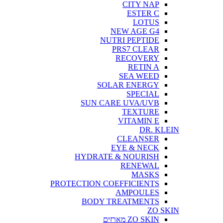
CITY NAP
ESTER C
LOTUS
NEW AGE G4
NUTRI PEPTIDE
PRS7 CLEAR
RECOVERY
RETIN A
SEA WEED
SOLAR ENERGY
SPECIAL
SUN CARE UVA/UVB
TEXTURE
VITAMIN E
DR. KLEIN
CLEANSER
EYE & NECK
HYDRATE & NOURISH
RENEWAL
MASKS
PROTECTION COEFFICIENTS
AMPOULES
BODY TREATMENTS
ZO SKIN
ZO SKIN מארזים