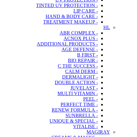
- TINTED UV PROTECTION
- LIP CARE
- HAND & BODY CARE
- TREATMENT MAKEUP
HL
- ABR COMPLEX
- ACNOX PLUS
- ADDITIONAL PRODUCTS
- AGE DEFENSE
- B FIRST
- BIO REPAIR
- C THE SUCCESS
- CALM DERM
- DERMALIGHT
- DOUBLE ACTION
- JUVELAST
- MULTI VITAMIN
- PEEL
- PERFECT TIME
- RENEW FORMULA
- SUNBRELLA
- UNIQUE & SPECIAL
- VITALISE
MAGIRAY