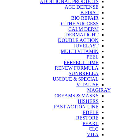
ADDITIONAL PRODUCTS
AGE DEFENSE
B FIRST
BIO REPAIR
C THE SUCCESS
CALM DERM
DERMALIGHT
DOUBLE ACTION
JUVELAST
MULTI VITAMIN
PEEL
PERFECT TIME
RENEW FORMULA
SUNBRELLA
UNIQUE & SPECIAL
VITALISE
MAGIRAY
CREAMS & MASKS
HISHERS
FAST ACTION LINE
EDELE
RESTORE
PEARL
CLC
VITA