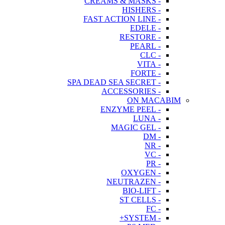
- CREAMS & MASKS
- HISHERS
- FAST ACTION LINE
- EDELE
- RESTORE
- PEARL
- CLC
- VITA
- FORTE
- SPA DEAD SEA SECRET
- ACCESSORIES
ON MACABIM
- ENZYME PEEL
- LUNA
- MAGIC GEL
- DM
- NR
- VC
- PR
- OXYGEN
- NEUTRAZEN
- BIO-LIFT
- ST CELLS
- FC
- SYSTEM+