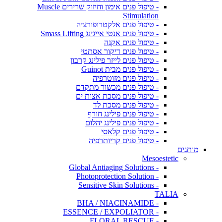
- טיפול פנים אימון וחיזוק שרירים Muscle
Stimulation
- טיפול פנים אלקטרופורציה
- טיפול פנים אנטי אייגינג Smass Lifting
- טיפול פנים אקנה
- טיפול פנים דיקור אסתטי
- טיפול פנים לייזר פילינג קרבון
- טיפול פנים מבית Guinot
- טיפול פנים מזוטרפיה
- טיפול פנים מכשור מתקדם
- טיפול פנים מסכת אצות ים
- טיפול פנים מסכת לד
- טיפול פנים פילינג חורף
- טיפול פנים פילינג יהלום
- טיפול פנים קלאסי
- טיפול פנים קריותרפיה
מותגים
Mesoestetic
- Global Antiaging Solutions
- Photoprotection Solution
- Sensitive Skin Solutions
TALIA
- BHA / NIACINAMIDE
- ESSENCE / EXPOLIATOR
- FLORAL RESCUE