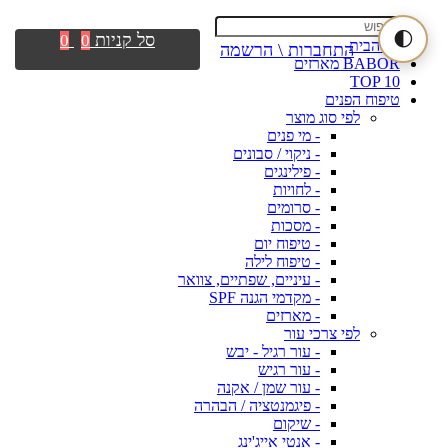
🌓
סל קניות
0
0
דף הבית
התחברות \ הרשמה
BABOR מארזים
TOP 10
טיפוח הפנים
לפי סוג מוצר
- מי פנים
- ניקוי / סבונים
- פילינגים
- לחויות
- סרומים
- מסכות
- טיפוח יום
- טיפוח לילה
- עיניים, שפתיים, צוואר
- מקדמי הגנה SPF
- מארזים
לפי צרכי עור
- עור רגיל - יבש
- עור רגיש
- עור שמן / אקנה
- פיגמנטציה / הבהרה
- שיקום
- אנטי אייג'ינג