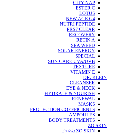
CITY NAP
ESTER C
LOTUS
NEW AGE G4
NUTRI PEPTIDE
PRS7 CLEAR
RECOVERY
RETIN A
SEA WEED
SOLAR ENERGY
SPECIAL
SUN CARE UVA/UVB
TEXTURE
VITAMIN E
DR. KLEIN
CLEANSER
EYE & NECK
HYDRATE & NOURISH
RENEWAL
MASKS
PROTECTION COEFFICIENTS
AMPOULES
BODY TREATMENTS
ZO SKIN
ZO SKIN מארזים