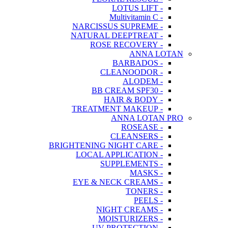
- LOTUS LIFT
- Multivitamin C
- NARCISSUS SUPREME
- NATURAL DEEPTREAT
- ROSE RECOVERY
ANNA LOTAN
- BARBADOS
- CLEANOODOR
- ALODEM
- BB CREAM SPF30
- HAIR & BODY
- TREATMENT MAKEUP
ANNA LOTAN PRO
- ROSEASE
- CLEANSERS
- BRIGHTENING NIGHT CARE
- LOCAL APPLICATION
- SUPPLEMENTS
- MASKS
- EYE & NECK CREAMS
- TONERS
- PEELS
- NIGHT CREAMS
- MOISTURIZERS
- UV PROTECTION