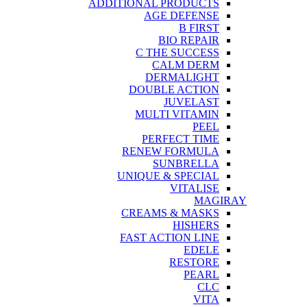
ADDITIONAL PRODUCTS
AGE DEFENSE
B FIRST
BIO REPAIR
C THE SUCCESS
CALM DERM
DERMALIGHT
DOUBLE ACTION
JUVELAST
MULTI VITAMIN
PEEL
PERFECT TIME
RENEW FORMULA
SUNBRELLA
UNIQUE & SPECIAL
VITALISE
MAGIRAY
CREAMS & MASKS
HISHERS
FAST ACTION LINE
EDELE
RESTORE
PEARL
CLC
VITA