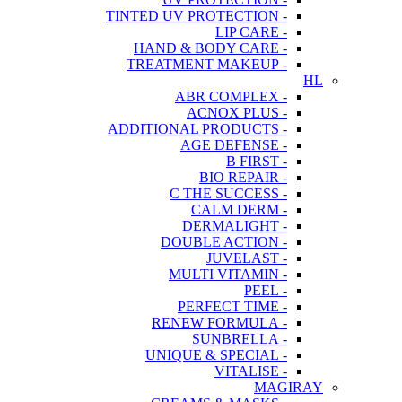
- TINTED UV PROTECTION
- LIP CARE
- HAND & BODY CARE
- TREATMENT MAKEUP
HL
- ABR COMPLEX
- ACNOX PLUS
- ADDITIONAL PRODUCTS
- AGE DEFENSE
- B FIRST
- BIO REPAIR
- C THE SUCCESS
- CALM DERM
- DERMALIGHT
- DOUBLE ACTION
- JUVELAST
- MULTI VITAMIN
- PEEL
- PERFECT TIME
- RENEW FORMULA
- SUNBRELLA
- UNIQUE & SPECIAL
- VITALISE
MAGIRAY