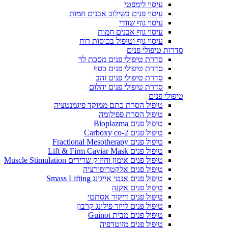
עיסוי לימפטי
עיסוי פנים בשילוב אבנים חמות
עיסוי גוף שוודי
עיסוי גוף אבנים חמות
עיסוי גוף וטיפול בכוסות רוח
סדרות טיפולי פנים
סדרת טיפולי פנים מסכת לד
סדרת טיפולי פנים כסף
סדרת טיפולי פנים זהב
סדרת טיפולי פנים יהלום
טיפולי פנים
טיפול הסרת כתם ממוקד פיגמנטציה
טיפול הסרת פפילומה
טיפול פנים Bioplazma
טיפול פנים Carboxy co-2
טיפול פנים Fractional Mesotherapy
טיפול פנים Lift & Firm Caviar Mask
טיפול פנים אימון וחיזוק שרירים Muscle Stimulation
טיפול פנים אלקטרופורציה
טיפול פנים אנטי אייגינג Smass Lifting
טיפול פנים אקנה
טיפול פנים דיקור אסתטי
טיפול פנים לייזר פילינג קרבון
טיפול פנים מבית Guinot
טיפול פנים מזוטרפיה