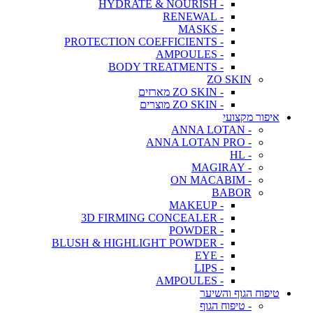
- HYDRATE & NOURISH
- RENEWAL
- MASKS
- PROTECTION COEFFICIENTS
- AMPOULES
- BODY TREATMENTS
ZO SKIN
- ZO SKIN מארזים
- ZO SKIN מוצרים
איפור מקצועי
- ANNA LOTAN
- ANNA LOTAN PRO
- HL
- MAGIRAY
- ON MACABIM
BABOR
- MAKEUP
- 3D FIRMING CONCEALER
- POWDER
- BLUSH & HIGHLIGHT POWDER
- EYE
- LIPS
- AMPOULES
טיפוח הגוף והשיער
- טיפוח הגוף