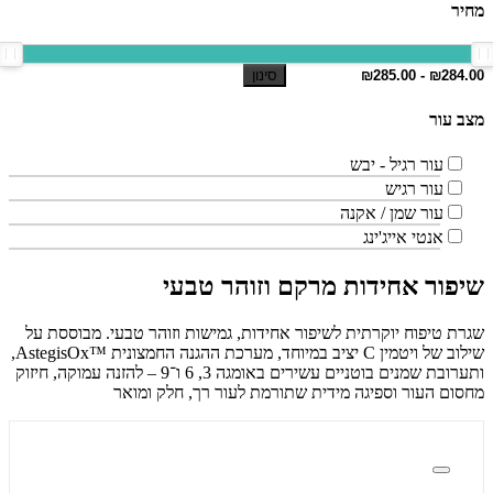
מחיר
סינון
מצב עור
עור רגיל - יבש
עור רגיש
עור שמן / אקנה
אנטי אייג'ינג
שיפור אחידות מרקם וזוהר טבעי
שגרת טיפוח יוקרתית לשיפור אחידות, גמישות וזוהר טבעי. מבוססת על
שילוב של ויטמין C יציב במיוחד, מערכת ההגנה החמצונית ™AstegisOx,
ותערובת שמנים בוטניים עשירים באומגה 3, 6 ו־9 – להזנה עמוקה, חיזוק
מחסום העור וספיגה מידית שתורמת לעור רך, חלק ומואר