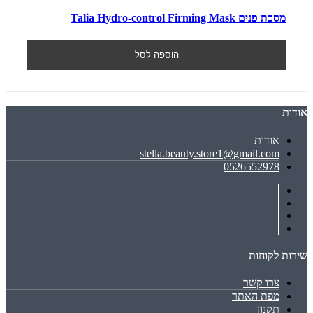
מסכת פנים Talia Hydro-control Firming Mask
הוספה לסל
אודות
אודות
stella.beauty.store1@gmail.com
0526552978
שירות לקוחות
צרו קשר
מפת האתר
תקנון