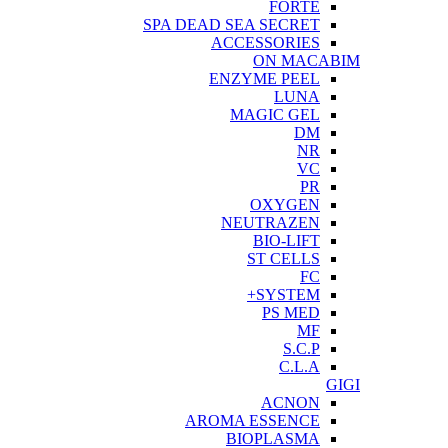
FORTE
SPA DEAD SEA SECRET
ACCESSORIES
ON MACABIM
ENZYME PEEL
LUNA
MAGIC GEL
DM
NR
VC
PR
OXYGEN
NEUTRAZEN
BIO-LIFT
ST CELLS
FC
SYSTEM+
PS MED
MF
S.C.P
C.L.A
GIGI
ACNON
AROMA ESSENCE
BIOPLASMA