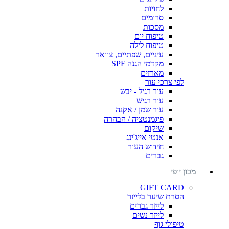
לחויות
סרומים
מסכות
טיפוח יום
טיפוח לילה
עיניים, שפתיים, צוואר
מקדמי הגנה SPF
מארזים
לפי צרכי עור
עור רגיל - יבש
עור רגיש
עור שמן / אקנה
פיגמנטציה / הבהרה
שיקום
אנטי אייג'ינג
חידוש העור
גברים
מכון יופי
GIFT CARD
הסרת שיער בלייזר
לייזר גברים
לייזר נשים
טיפולי גוף