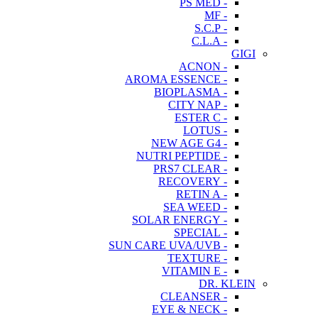
- PS MED
- MF
- S.C.P
- C.L.A
GIGI
- ACNON
- AROMA ESSENCE
- BIOPLASMA
- CITY NAP
- ESTER C
- LOTUS
- NEW AGE G4
- NUTRI PEPTIDE
- PRS7 CLEAR
- RECOVERY
- RETIN A
- SEA WEED
- SOLAR ENERGY
- SPECIAL
- SUN CARE UVA/UVB
- TEXTURE
- VITAMIN E
DR. KLEIN
- CLEANSER
- EYE & NECK