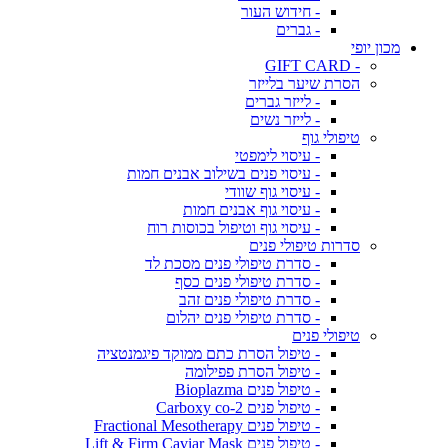
- חידוש העור
- גברים
מכון יופי
- GIFT CARD
הסרת שיער בלייזר
- לייזר גברים
- לייזר נשים
טיפולי גוף
- עיסוי לימפטי
- עיסוי פנים בשילוב אבנים חמות
- עיסוי גוף שוודי
- עיסוי גוף אבנים חמות
- עיסוי גוף וטיפול בכוסות רוח
סדרות טיפולי פנים
- סדרת טיפולי פנים מסכת לד
- סדרת טיפולי פנים כסף
- סדרת טיפולי פנים זהב
- סדרת טיפולי פנים יהלום
טיפולי פנים
- טיפול הסרת כתם ממוקד פיגמנטציה
- טיפול הסרת פפילומה
- טיפול פנים Bioplazma
- טיפול פנים Carboxy co-2
- טיפול פנים Fractional Mesotherapy
- טיפול פנים Lift & Firm Caviar Mask