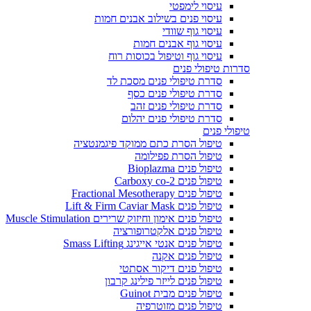
עיסוי לימפטי
עיסוי פנים בשילוב אבנים חמות
עיסוי גוף שוודי
עיסוי גוף אבנים חמות
עיסוי גוף וטיפול בכוסות רוח
סדרות טיפולי פנים
סדרת טיפולי פנים מסכת לד
סדרת טיפולי פנים כסף
סדרת טיפולי פנים זהב
סדרת טיפולי פנים יהלום
טיפולי פנים
טיפול הסרת כתם ממוקד פיגמנטציה
טיפול הסרת פפילומה
טיפול פנים Bioplazma
טיפול פנים Carboxy co-2
טיפול פנים Fractional Mesotherapy
טיפול פנים Lift & Firm Caviar Mask
טיפול פנים אימון וחיזוק שרירים Muscle Stimulation
טיפול פנים אלקטרופורציה
טיפול פנים אנטי אייגינג Smass Lifting
טיפול פנים אקנה
טיפול פנים דיקור אסתטי
טיפול פנים לייזר פילינג קרבון
טיפול פנים מבית Guinot
טיפול פנים מזוטרפיה