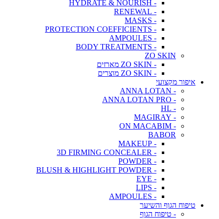
- HYDRATE & NOURISH
- RENEWAL
- MASKS
- PROTECTION COEFFICIENTS
- AMPOULES
- BODY TREATMENTS
ZO SKIN
- ZO SKIN מארזים
- ZO SKIN מוצרים
איפור מקצועי
- ANNA LOTAN
- ANNA LOTAN PRO
- HL
- MAGIRAY
- ON MACABIM
BABOR
- MAKEUP
- 3D FIRMING CONCEALER
- POWDER
- BLUSH & HIGHLIGHT POWDER
- EYE
- LIPS
- AMPOULES
טיפוח הגוף והשיער
- טיפוח הגוף