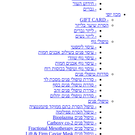
- חידוש העור
- גברים
מכון יופי
- GIFT CARD
הסרת שיער בלייזר
- לייזר גברים
- לייזר נשים
טיפולי גוף
- עיסוי לימפטי
- עיסוי פנים בשילוב אבנים חמות
- עיסוי גוף שוודי
- עיסוי גוף אבנים חמות
- עיסוי גוף וטיפול בכוסות רוח
סדרות טיפולי פנים
- סדרת טיפולי פנים מסכת לד
- סדרת טיפולי פנים כסף
- סדרת טיפולי פנים זהב
- סדרת טיפולי פנים יהלום
טיפולי פנים
- טיפול הסרת כתם ממוקד פיגמנטציה
- טיפול הסרת פפילומה
- טיפול פנים Bioplazma
- טיפול פנים Carboxy co-2
- טיפול פנים Fractional Mesotherapy
- טיפול פנים Lift & Firm Caviar Mask