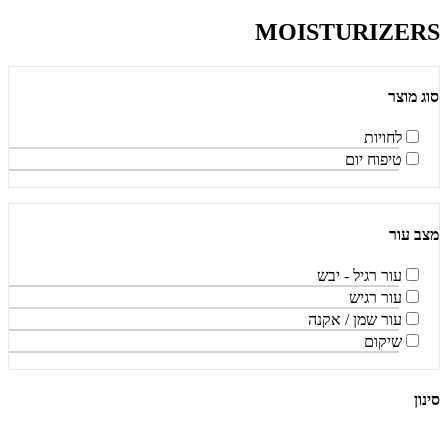
MOISTURIZERS
סוג מוצר
לחויות
טיפוח יום
מצב עור
עור רגיל - יבש
עור רגיש
עור שמן / אקנה
שיקום
סינון