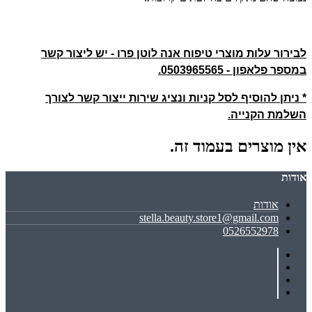
לבירור עלות מוצרי טיפוח אנה לוטן פרו - יש ליצור קשר
במספר פלאפון - 0503965565.
* ניתן להוסיף לסל קניות ונציג שירות ייצור קשר לצורך
השלמת הקנייה.
אין מוצרים בעמוד זה.
אודות
אודות
stella.beauty.store1@gmail.com
0526552978