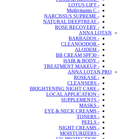
- LOTUS LIFT
- Multivitamin C
- NARCISSUS SUPREME
- NATURAL DEEPTREAT
- ROSE RECOVERY
ANNA LOTAN
- BARBADOS
- CLEANOODOR
- ALODEM
- BB CREAM SPF30
- HAIR & BODY
- TREATMENT MAKEUP
ANNA LOTAN PRO
- ROSEASE
- CLEANSERS
- BRIGHTENING NIGHT CARE
- LOCAL APPLICATION
- SUPPLEMENTS
- MASKS
- EYE & NECK CREAMS
- TONERS
- PEELS
- NIGHT CREAMS
- MOISTURIZERS
- UV PROTECTION