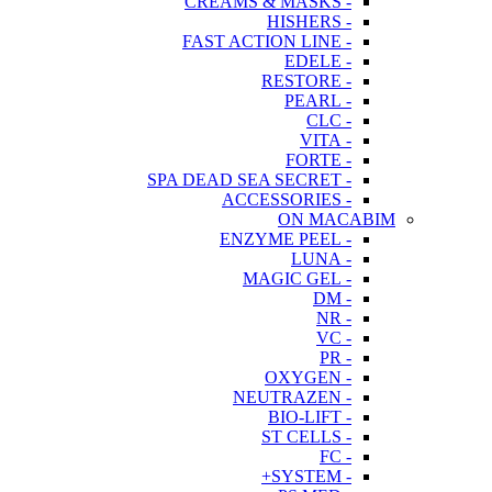
- CREAMS & MASKS
- HISHERS
- FAST ACTION LINE
- EDELE
- RESTORE
- PEARL
- CLC
- VITA
- FORTE
- SPA DEAD SEA SECRET
- ACCESSORIES
ON MACABIM
- ENZYME PEEL
- LUNA
- MAGIC GEL
- DM
- NR
- VC
- PR
- OXYGEN
- NEUTRAZEN
- BIO-LIFT
- ST CELLS
- FC
- SYSTEM+