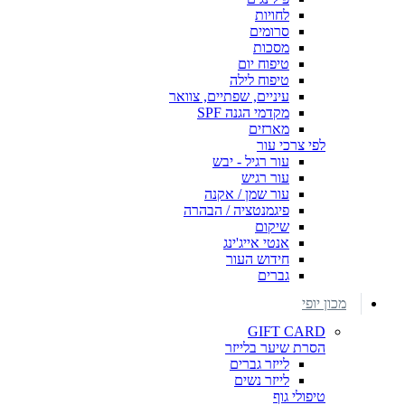
לחויות
סרומים
מסכות
טיפוח יום
טיפוח לילה
עיניים, שפתיים, צוואר
מקדמי הגנה SPF
מארזים
לפי צרכי עור
עור רגיל - יבש
עור רגיש
עור שמן / אקנה
פיגמנטציה / הבהרה
שיקום
אנטי אייג'ינג
חידוש העור
גברים
מכון יופי
GIFT CARD
הסרת שיער בלייזר
לייזר גברים
לייזר נשים
טיפולי גוף