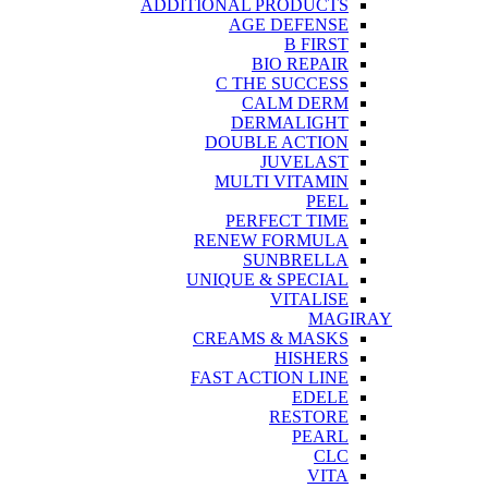
ADDITIONAL PRODUCTS
AGE DEFENSE
B FIRST
BIO REPAIR
C THE SUCCESS
CALM DERM
DERMALIGHT
DOUBLE ACTION
JUVELAST
MULTI VITAMIN
PEEL
PERFECT TIME
RENEW FORMULA
SUNBRELLA
UNIQUE & SPECIAL
VITALISE
MAGIRAY
CREAMS & MASKS
HISHERS
FAST ACTION LINE
EDELE
RESTORE
PEARL
CLC
VITA