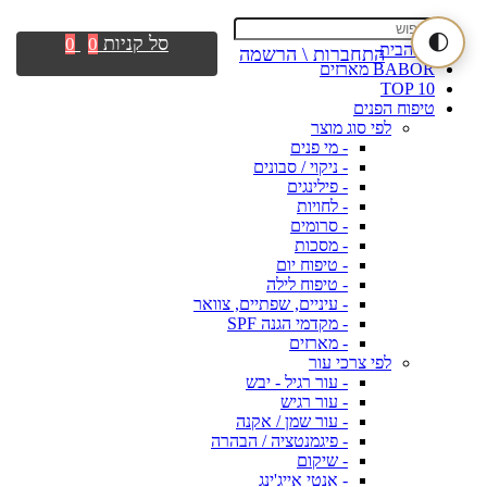
🌓
סל קניות
0
0
דף הבית
התחברות \ הרשמה
BABOR מארזים
TOP 10
טיפוח הפנים
לפי סוג מוצר
- מי פנים
- ניקוי / סבונים
- פילינגים
- לחויות
- סרומים
- מסכות
- טיפוח יום
- טיפוח לילה
- עיניים, שפתיים, צוואר
- מקדמי הגנה SPF
- מארזים
לפי צרכי עור
- עור רגיל - יבש
- עור רגיש
- עור שמן / אקנה
- פיגמנטציה / הבהרה
- שיקום
- אנטי אייג'ינג