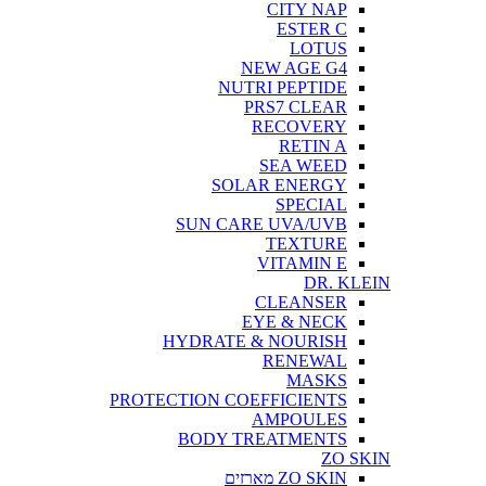
CITY NAP
ESTER C
LOTUS
NEW AGE G4
NUTRI PEPTIDE
PRS7 CLEAR
RECOVERY
RETIN A
SEA WEED
SOLAR ENERGY
SPECIAL
SUN CARE UVA/UVB
TEXTURE
VITAMIN E
DR. KLEIN
CLEANSER
EYE & NECK
HYDRATE & NOURISH
RENEWAL
MASKS
PROTECTION COEFFICIENTS
AMPOULES
BODY TREATMENTS
ZO SKIN
ZO SKIN מארזים