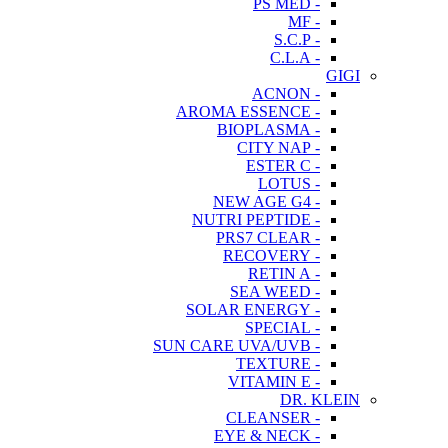
- PS MED
- MF
- S.C.P
- C.L.A
GIGI
- ACNON
- AROMA ESSENCE
- BIOPLASMA
- CITY NAP
- ESTER C
- LOTUS
- NEW AGE G4
- NUTRI PEPTIDE
- PRS7 CLEAR
- RECOVERY
- RETIN A
- SEA WEED
- SOLAR ENERGY
- SPECIAL
- SUN CARE UVA/UVB
- TEXTURE
- VITAMIN E
DR. KLEIN
- CLEANSER
- EYE & NECK