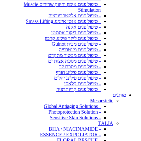
- טיפול פנים אימון וחיזוק שרירים Muscle
Stimulation
- טיפול פנים אלקטרופורציה
- טיפול פנים אנטי אייגינג Smass Lifting
- טיפול פנים אקנה
- טיפול פנים דיקור אסתטי
- טיפול פנים לייזר פילינג קרבון
- טיפול פנים מבית Guinot
- טיפול פנים מזוטרפיה
- טיפול פנים מכשור מתקדם
- טיפול פנים מסכת אצות ים
- טיפול פנים מסכת לד
- טיפול פנים פילינג חורף
- טיפול פנים פילינג יהלום
- טיפול פנים קלאסי
- טיפול פנים קריותרפיה
מותגים
Mesoestetic
- Global Antiaging Solutions
- Photoprotection Solution
- Sensitive Skin Solutions
TALIA
- BHA / NIACINAMIDE
- ESSENCE / EXPOLIATOR
- FLORAL RESCUE