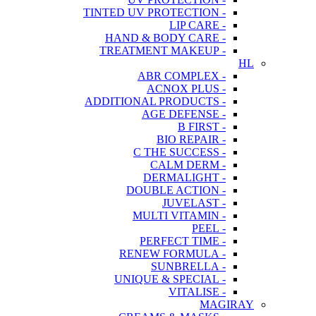
- TINTED UV PROTECTION
- LIP CARE
- HAND & BODY CARE
- TREATMENT MAKEUP
HL
- ABR COMPLEX
- ACNOX PLUS
- ADDITIONAL PRODUCTS
- AGE DEFENSE
- B FIRST
- BIO REPAIR
- C THE SUCCESS
- CALM DERM
- DERMALIGHT
- DOUBLE ACTION
- JUVELAST
- MULTI VITAMIN
- PEEL
- PERFECT TIME
- RENEW FORMULA
- SUNBRELLA
- UNIQUE & SPECIAL
- VITALISE
MAGIRAY