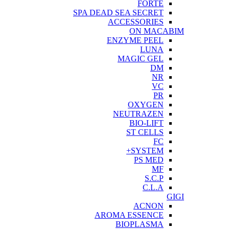
FORTE
SPA DEAD SEA SECRET
ACCESSORIES
ON MACABIM
ENZYME PEEL
LUNA
MAGIC GEL
DM
NR
VC
PR
OXYGEN
NEUTRAZEN
BIO-LIFT
ST CELLS
FC
SYSTEM+
PS MED
MF
S.C.P
C.L.A
GIGI
ACNON
AROMA ESSENCE
BIOPLASMA