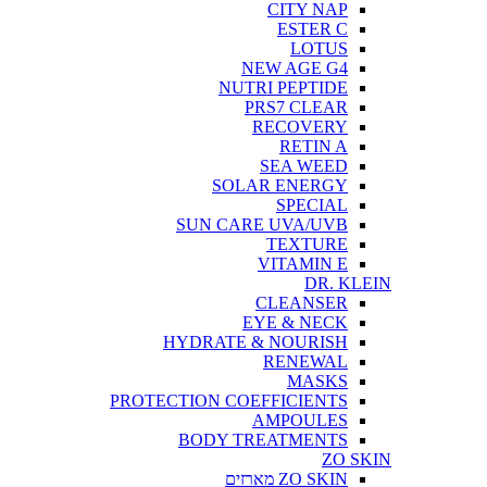
CITY NAP
ESTER C
LOTUS
NEW AGE G4
NUTRI PEPTIDE
PRS7 CLEAR
RECOVERY
RETIN A
SEA WEED
SOLAR ENERGY
SPECIAL
SUN CARE UVA/UVB
TEXTURE
VITAMIN E
DR. KLEIN
CLEANSER
EYE & NECK
HYDRATE & NOURISH
RENEWAL
MASKS
PROTECTION COEFFICIENTS
AMPOULES
BODY TREATMENTS
ZO SKIN
ZO SKIN מארזים