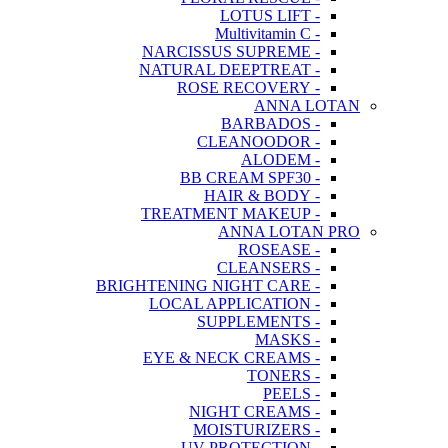
- LOTUS LIFT
- Multivitamin C
- NARCISSUS SUPREME
- NATURAL DEEPTREAT
- ROSE RECOVERY
ANNA LOTAN
- BARBADOS
- CLEANOODOR
- ALODEM
- BB CREAM SPF30
- HAIR & BODY
- TREATMENT MAKEUP
ANNA LOTAN PRO
- ROSEASE
- CLEANSERS
- BRIGHTENING NIGHT CARE
- LOCAL APPLICATION
- SUPPLEMENTS
- MASKS
- EYE & NECK CREAMS
- TONERS
- PEELS
- NIGHT CREAMS
- MOISTURIZERS
- UV PROTECTION