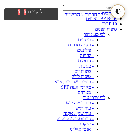
🌓
סל קניות
0
0
דף הבית
התחברות \ הרשמה
BABOR מארזים
TOP 10
טיפוח הפנים
לפי סוג מוצר
- מי פנים
- ניקוי / סבונים
- פילינגים
- לחויות
- סרומים
- מסכות
- טיפוח יום
- טיפוח לילה
- עיניים, שפתיים, צוואר
- מקדמי הגנה SPF
- מארזים
לפי צרכי עור
- עור רגיל - יבש
- עור רגיש
- עור שמן / אקנה
- פיגמנטציה / הבהרה
- שיקום
- אנטי אייג'ינג