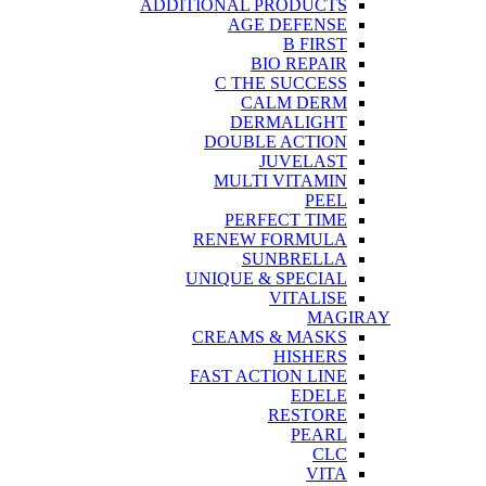
ADDITIONAL PRODUCTS
AGE DEFENSE
B FIRST
BIO REPAIR
C THE SUCCESS
CALM DERM
DERMALIGHT
DOUBLE ACTION
JUVELAST
MULTI VITAMIN
PEEL
PERFECT TIME
RENEW FORMULA
SUNBRELLA
UNIQUE & SPECIAL
VITALISE
MAGIRAY
CREAMS & MASKS
HISHERS
FAST ACTION LINE
EDELE
RESTORE
PEARL
CLC
VITA