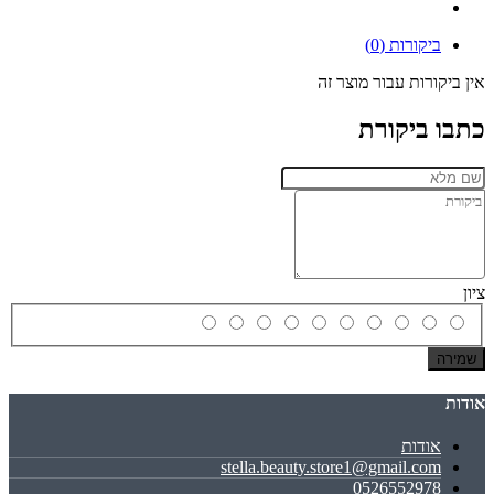
ביקורות (0)
אין ביקורות עבור מוצר זה
כתבו ביקורת
ציון
שמירה
אודות
אודות
stella.beauty.store1@gmail.com
0526552978