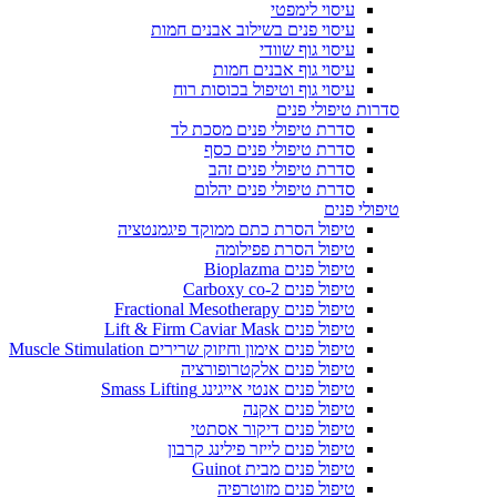
עיסוי לימפטי
עיסוי פנים בשילוב אבנים חמות
עיסוי גוף שוודי
עיסוי גוף אבנים חמות
עיסוי גוף וטיפול בכוסות רוח
סדרות טיפולי פנים
סדרת טיפולי פנים מסכת לד
סדרת טיפולי פנים כסף
סדרת טיפולי פנים זהב
סדרת טיפולי פנים יהלום
טיפולי פנים
טיפול הסרת כתם ממוקד פיגמנטציה
טיפול הסרת פפילומה
טיפול פנים Bioplazma
טיפול פנים Carboxy co-2
טיפול פנים Fractional Mesotherapy
טיפול פנים Lift & Firm Caviar Mask
טיפול פנים אימון וחיזוק שרירים Muscle Stimulation
טיפול פנים אלקטרופורציה
טיפול פנים אנטי אייגינג Smass Lifting
טיפול פנים אקנה
טיפול פנים דיקור אסתטי
טיפול פנים לייזר פילינג קרבון
טיפול פנים מבית Guinot
טיפול פנים מזוטרפיה