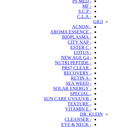
- PS MED
- MF
- S.C.P
- C.L.A
GIGI
- ACNON
- AROMA ESSENCE
- BIOPLASMA
- CITY NAP
- ESTER C
- LOTUS
- NEW AGE G4
- NUTRI PEPTIDE
- PRS7 CLEAR
- RECOVERY
- RETIN A
- SEA WEED
- SOLAR ENERGY
- SPECIAL
- SUN CARE UVA/UVB
- TEXTURE
- VITAMIN E
DR. KLEIN
- CLEANSER
- EYE & NECK