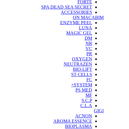
FORTE
SPA DEAD SEA SECRET
ACCESSORIES
ON MACABIM
ENZYME PEEL
LUNA
MAGIC GEL
DM
NR
VC
PR
OXYGEN
NEUTRAZEN
BIO-LIFT
ST CELLS
FC
SYSTEM+
PS MED
MF
S.C.P
C.L.A
GIGI
ACNON
AROMA ESSENCE
BIOPLASMA