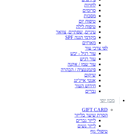
לחויות
סרומים
מסכות
טיפוח יום
טיפוח לילה
עיניים, שפתיים, צוואר
מקדמי הגנה SPF
מארזים
לפי צרכי עור
עור רגיל - יבש
עור רגיש
עור שמן / אקנה
פיגמנטציה / הבהרה
שיקום
אנטי אייג'ינג
חידוש העור
גברים
מכון יופי
GIFT CARD
הסרת שיער בלייזר
לייזר גברים
לייזר נשים
טיפולי גוף