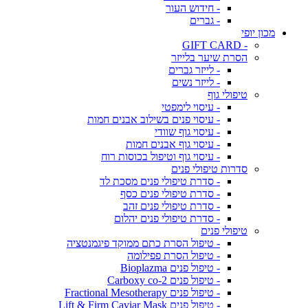
- חידוש העור
- גברים
מכון יופי
- GIFT CARD
הסרת שיער בלייזר
- לייזר גברים
- לייזר נשים
טיפולי גוף
- עיסוי לימפטי
- עיסוי פנים בשילוב אבנים חמות
- עיסוי גוף שוודי
- עיסוי גוף אבנים חמות
- עיסוי גוף וטיפול בכוסות רוח
סדרות טיפולי פנים
- סדרת טיפולי פנים מסכת לד
- סדרת טיפולי פנים כסף
- סדרת טיפולי פנים זהב
- סדרת טיפולי פנים יהלום
טיפולי פנים
- טיפול הסרת כתם ממוקד פיגמנטציה
- טיפול הסרת פפילומה
- טיפול פנים Bioplazma
- טיפול פנים Carboxy co-2
- טיפול פנים Fractional Mesotherapy
- טיפול פנים Lift & Firm Caviar Mask