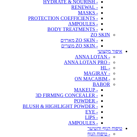
- HYDRATE & NOURISH
- RENEWAL
- MASKS
- PROTECTION COEFFICIENTS
- AMPOULES
- BODY TREATMENTS
ZO SKIN
- ZO SKIN מארזים
- ZO SKIN מוצרים
איפור מקצועי
- ANNA LOTAN
- ANNA LOTAN PRO
- HL
- MAGIRAY
- ON MACABIM
BABOR
- MAKEUP
- 3D FIRMING CONCEALER
- POWDER
- BLUSH & HIGHLIGHT POWDER
- EYE
- LIPS
- AMPOULES
טיפוח הגוף והשיער
- טיפוח הגוף