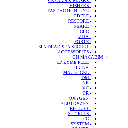
- CREAMS & MASKS
- HISHERS
- FAST ACTION LINE
- EDELE
- RESTORE
- PEARL
- CLC
- VITA
- FORTE
- SPA DEAD SEA SECRET
- ACCESSORIES
ON MACABIM
- ENZYME PEEL
- LUNA
- MAGIC GEL
- DM
- NR
- VC
- PR
- OXYGEN
- NEUTRAZEN
- BIO-LIFT
- ST CELLS
- FC
- SYSTEM+