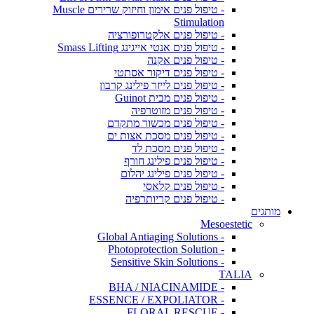
- טיפול פנים אימון וחיזוק שרירים Muscle
Stimulation
- טיפול פנים אלקטרופורציה
- טיפול פנים אנטי אייגינג Smass Lifting
- טיפול פנים אקנה
- טיפול פנים דיקור אסתטי
- טיפול פנים לייזר פילינג קרבון
- טיפול פנים מבית Guinot
- טיפול פנים מזוטרפיה
- טיפול פנים מכשור מתקדם
- טיפול פנים מסכת אצות ים
- טיפול פנים מסכת לד
- טיפול פנים פילינג חורף
- טיפול פנים פילינג יהלום
- טיפול פנים קלאסי
- טיפול פנים קריותרפיה
מותגים
Mesoestetic
- Global Antiaging Solutions
- Photoprotection Solution
- Sensitive Skin Solutions
TALIA
- BHA / NIACINAMIDE
- ESSENCE / EXPOLIATOR
- FLORAL RESCUE