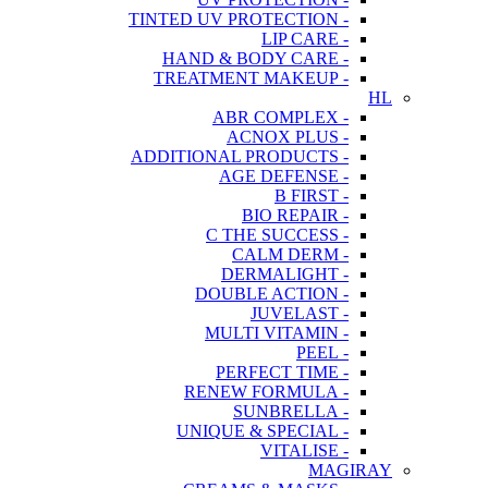
- TINTED UV PROTECTION
- LIP CARE
- HAND & BODY CARE
- TREATMENT MAKEUP
HL
- ABR COMPLEX
- ACNOX PLUS
- ADDITIONAL PRODUCTS
- AGE DEFENSE
- B FIRST
- BIO REPAIR
- C THE SUCCESS
- CALM DERM
- DERMALIGHT
- DOUBLE ACTION
- JUVELAST
- MULTI VITAMIN
- PEEL
- PERFECT TIME
- RENEW FORMULA
- SUNBRELLA
- UNIQUE & SPECIAL
- VITALISE
MAGIRAY