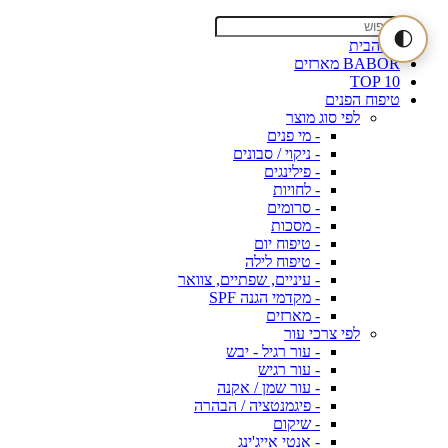
🌓
דף הבית
BABOR מארזים
TOP 10
טיפוח הפנים
לפי סוג מוצר
- מי פנים
- ניקוי / סבונים
- פילינגים
- לחויות
- סרומים
- מסכות
- טיפוח יום
- טיפוח לילה
- עיניים, שפתיים, צוואר
- מקדמי הגנה SPF
- מארזים
לפי צרכי עור
- עור רגיל - יבש
- עור רגיש
- עור שמן / אקנה
- פיגמנטציה / הבהרה
- שיקום
- אנטי אייג'ינג