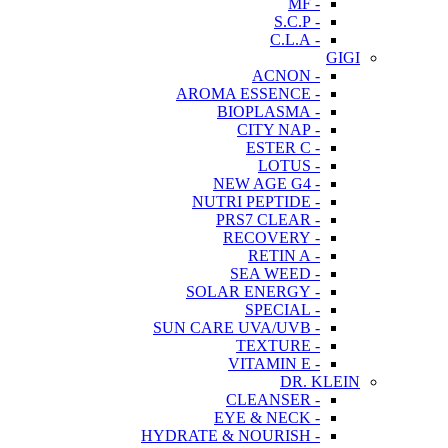
- MF
- S.C.P
- C.L.A
GIGI
- ACNON
- AROMA ESSENCE
- BIOPLASMA
- CITY NAP
- ESTER C
- LOTUS
- NEW AGE G4
- NUTRI PEPTIDE
- PRS7 CLEAR
- RECOVERY
- RETIN A
- SEA WEED
- SOLAR ENERGY
- SPECIAL
- SUN CARE UVA/UVB
- TEXTURE
- VITAMIN E
DR. KLEIN
- CLEANSER
- EYE & NECK
- HYDRATE & NOURISH