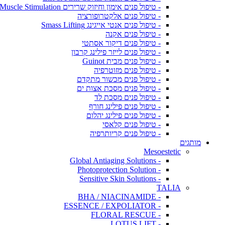
- טיפול פנים אימון וחיזוק שרירים Muscle Stimulation
- טיפול פנים אלקטרופורציה
- טיפול פנים אנטי אייגינג Smass Lifting
- טיפול פנים אקנה
- טיפול פנים דיקור אסתטי
- טיפול פנים לייזר פילינג קרבון
- טיפול פנים מבית Guinot
- טיפול פנים מזוטרפיה
- טיפול פנים מכשור מתקדם
- טיפול פנים מסכת אצות ים
- טיפול פנים מסכת לד
- טיפול פנים פילינג חורף
- טיפול פנים פילינג יהלום
- טיפול פנים קלאסי
- טיפול פנים קריותרפיה
מותגים
Mesoestetic
- Global Antiaging Solutions
- Photoprotection Solution
- Sensitive Skin Solutions
TALIA
- BHA / NIACINAMIDE
- ESSENCE / EXPOLIATOR
- FLORAL RESCUE
- LOTUS LIFT