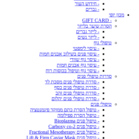
- חידוש העור
- גברים
מכון יופי
- GIFT CARD
הסרת שיער בלייזר
- לייזר גברים
- לייזר נשים
טיפולי גוף
- עיסוי לימפטי
- עיסוי פנים בשילוב אבנים חמות
- עיסוי גוף שוודי
- עיסוי גוף אבנים חמות
- עיסוי גוף וטיפול בכוסות רוח
סדרות טיפולי פנים
- סדרת טיפולי פנים מסכת לד
- סדרת טיפולי פנים כסף
- סדרת טיפולי פנים זהב
- סדרת טיפולי פנים יהלום
טיפולי פנים
- טיפול הסרת כתם ממוקד פיגמנטציה
- טיפול הסרת פפילומה
- טיפול פנים Bioplazma
- טיפול פנים Carboxy co-2
- טיפול פנים Fractional Mesotherapy
- טיפול פנים Lift & Firm Caviar Mask