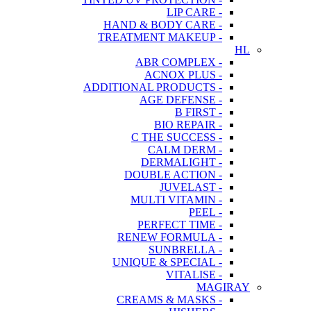
- LIP CARE
- HAND & BODY CARE
- TREATMENT MAKEUP
HL
- ABR COMPLEX
- ACNOX PLUS
- ADDITIONAL PRODUCTS
- AGE DEFENSE
- B FIRST
- BIO REPAIR
- C THE SUCCESS
- CALM DERM
- DERMALIGHT
- DOUBLE ACTION
- JUVELAST
- MULTI VITAMIN
- PEEL
- PERFECT TIME
- RENEW FORMULA
- SUNBRELLA
- UNIQUE & SPECIAL
- VITALISE
MAGIRAY
- CREAMS & MASKS