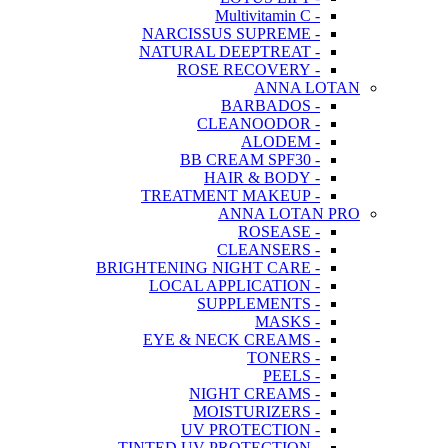
- Multivitamin C
- NARCISSUS SUPREME
- NATURAL DEEPTREAT
- ROSE RECOVERY
ANNA LOTAN
- BARBADOS
- CLEANOODOR
- ALODEM
- BB CREAM SPF30
- HAIR & BODY
- TREATMENT MAKEUP
ANNA LOTAN PRO
- ROSEASE
- CLEANSERS
- BRIGHTENING NIGHT CARE
- LOCAL APPLICATION
- SUPPLEMENTS
- MASKS
- EYE & NECK CREAMS
- TONERS
- PEELS
- NIGHT CREAMS
- MOISTURIZERS
- UV PROTECTION
- TINTED UV PROTECTION