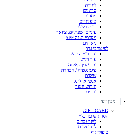
לחויות
סרומים
מסכות
טיפוח יום
טיפוח לילה
עיניים, שפתיים, צוואר
מקדמי הגנה SPF
מארזים
לפי צרכי עור
עור רגיל - יבש
עור רגיש
עור שמן / אקנה
פיגמנטציה / הבהרה
שיקום
אנטי אייג'ינג
חידוש העור
גברים
מכון יופי
GIFT CARD
הסרת שיער בלייזר
לייזר גברים
לייזר נשים
טיפולי גוף