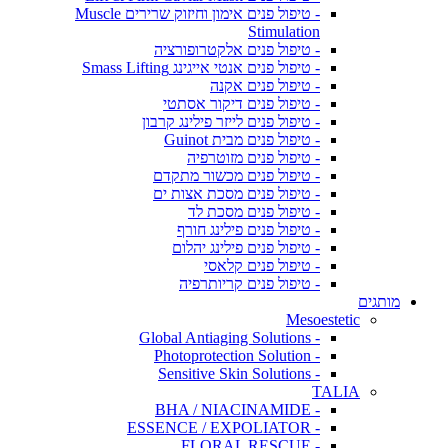
- טיפול פנים אימון וחיזוק שרירים Muscle
Stimulation
- טיפול פנים אלקטרופורציה
- טיפול פנים אנטי אייגינג Smass Lifting
- טיפול פנים אקנה
- טיפול פנים דיקור אסתטי
- טיפול פנים לייזר פילינג קרבון
- טיפול פנים מבית Guinot
- טיפול פנים מזוטרפיה
- טיפול פנים מכשור מתקדם
- טיפול פנים מסכת אצות ים
- טיפול פנים מסכת לד
- טיפול פנים פילינג חורף
- טיפול פנים פילינג יהלום
- טיפול פנים קלאסי
- טיפול פנים קריותרפיה
מותגים
Mesoestetic
- Global Antiaging Solutions
- Photoprotection Solution
- Sensitive Skin Solutions
TALIA
- BHA / NIACINAMIDE
- ESSENCE / EXPOLIATOR
- FLORAL RESCUE