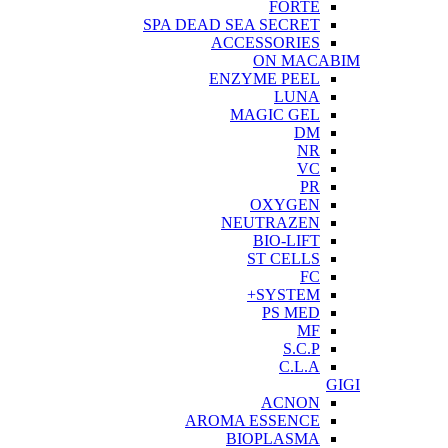
FORTE
SPA DEAD SEA SECRET
ACCESSORIES
ON MACABIM
ENZYME PEEL
LUNA
MAGIC GEL
DM
NR
VC
PR
OXYGEN
NEUTRAZEN
BIO-LIFT
ST CELLS
FC
SYSTEM+
PS MED
MF
S.C.P
C.L.A
GIGI
ACNON
AROMA ESSENCE
BIOPLASMA