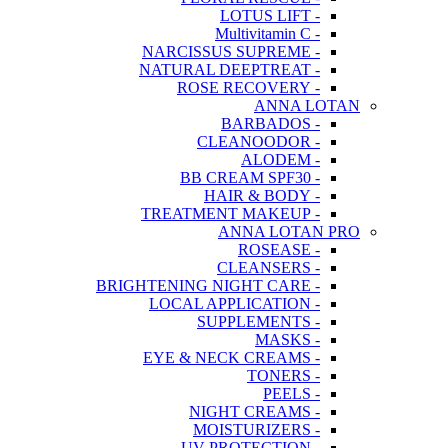
- LOTUS LIFT
- Multivitamin C
- NARCISSUS SUPREME
- NATURAL DEEPTREAT
- ROSE RECOVERY
ANNA LOTAN
- BARBADOS
- CLEANOODOR
- ALODEM
- BB CREAM SPF30
- HAIR & BODY
- TREATMENT MAKEUP
ANNA LOTAN PRO
- ROSEASE
- CLEANSERS
- BRIGHTENING NIGHT CARE
- LOCAL APPLICATION
- SUPPLEMENTS
- MASKS
- EYE & NECK CREAMS
- TONERS
- PEELS
- NIGHT CREAMS
- MOISTURIZERS
- UV PROTECTION