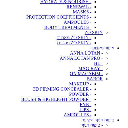
- HYDRATE & NOURISH
- RENEWAL
- MASKS
- PROTECTION COEFFICIENTS
- AMPOULES
- BODY TREATMENTS
ZO SKIN
- ZO SKIN מארזים
- ZO SKIN מוצרים
איפור מקצועי
- ANNA LOTAN
- ANNA LOTAN PRO
- HL
- MAGIRAY
- ON MACABIM
BABOR
- MAKEUP
- 3D FIRMING CONCEALER
- POWDER
- BLUSH & HIGHLIGHT POWDER
- EYE
- LIPS
- AMPOULES
טיפוח הגוף והשיער
- טיפוח הגוף