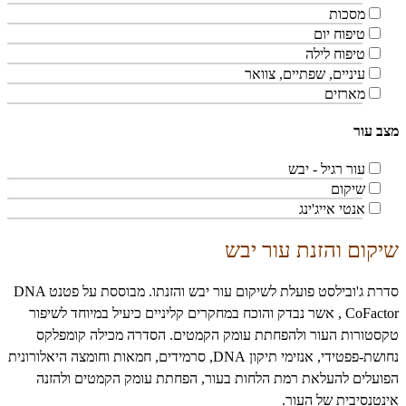
מסכות
טיפוח יום
טיפוח לילה
עיניים, שפתיים, צוואר
מארזים
מצב עור
עור רגיל - יבש
שיקום
אנטי אייג'ינג
שיקום והזנת עור יבש
סדרת ג'ובילסט פועלת לשיקום עור יבש והזנתו. מבוססת על פטנט
DNA
CoFactor
, אשר נבדק והוכח במחקרים קליניים כיעיל במיוחד לשיפור
טקסטורות העור ולהפחתת עומק הקמטים. הסדרה מכילה קומפלקס
נחושת-פפטידי, אנזימי תיקון
DNA
, סרמידים, חמאות וחומצה היאלורונית
הפועלים להעלאת רמת הלחות בעור, הפחתת עומק הקמטים ולהזנה
אינטנסיבית של העור.