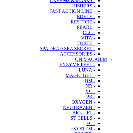
- CREAMS & MASKS
- HISHERS
- FAST ACTION LINE
- EDELE
- RESTORE
- PEARL
- CLC
- VITA
- FORTE
- SPA DEAD SEA SECRET
- ACCESSORIES
ON MACABIM
- ENZYME PEEL
- LUNA
- MAGIC GEL
- DM
- NR
- VC
- PR
- OXYGEN
- NEUTRAZEN
- BIO-LIFT
- ST CELLS
- FC
- SYSTEM+