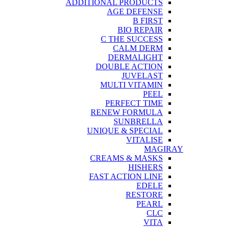
ADDITIONAL PRODUCTS
AGE DEFENSE
B FIRST
BIO REPAIR
C THE SUCCESS
CALM DERM
DERMALIGHT
DOUBLE ACTION
JUVELAST
MULTI VITAMIN
PEEL
PERFECT TIME
RENEW FORMULA
SUNBRELLA
UNIQUE & SPECIAL
VITALISE
MAGIRAY
CREAMS & MASKS
HISHERS
FAST ACTION LINE
EDELE
RESTORE
PEARL
CLC
VITA