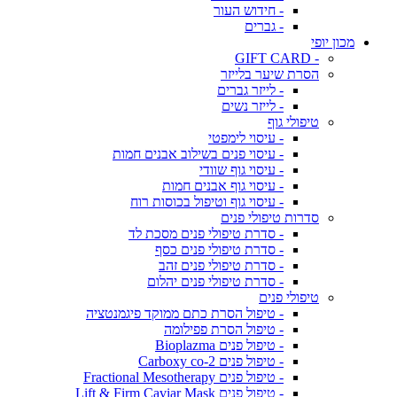
- חידוש העור
- גברים
מכון יופי
- GIFT CARD
הסרת שיער בלייזר
- לייזר גברים
- לייזר נשים
טיפולי גוף
- עיסוי לימפטי
- עיסוי פנים בשילוב אבנים חמות
- עיסוי גוף שוודי
- עיסוי גוף אבנים חמות
- עיסוי גוף וטיפול בכוסות רוח
סדרות טיפולי פנים
- סדרת טיפולי פנים מסכת לד
- סדרת טיפולי פנים כסף
- סדרת טיפולי פנים זהב
- סדרת טיפולי פנים יהלום
טיפולי פנים
- טיפול הסרת כתם ממוקד פיגמנטציה
- טיפול הסרת פפילומה
- טיפול פנים Bioplazma
- טיפול פנים Carboxy co-2
- טיפול פנים Fractional Mesotherapy
- טיפול פנים Lift & Firm Caviar Mask