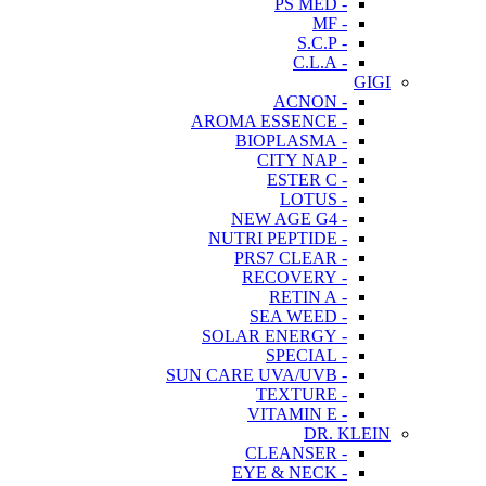
- PS MED
- MF
- S.C.P
- C.L.A
GIGI
- ACNON
- AROMA ESSENCE
- BIOPLASMA
- CITY NAP
- ESTER C
- LOTUS
- NEW AGE G4
- NUTRI PEPTIDE
- PRS7 CLEAR
- RECOVERY
- RETIN A
- SEA WEED
- SOLAR ENERGY
- SPECIAL
- SUN CARE UVA/UVB
- TEXTURE
- VITAMIN E
DR. KLEIN
- CLEANSER
- EYE & NECK