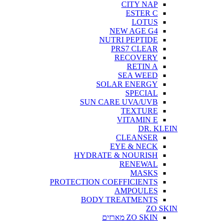
CITY NAP
ESTER C
LOTUS
NEW AGE G4
NUTRI PEPTIDE
PRS7 CLEAR
RECOVERY
RETIN A
SEA WEED
SOLAR ENERGY
SPECIAL
SUN CARE UVA/UVB
TEXTURE
VITAMIN E
DR. KLEIN
CLEANSER
EYE & NECK
HYDRATE & NOURISH
RENEWAL
MASKS
PROTECTION COEFFICIENTS
AMPOULES
BODY TREATMENTS
ZO SKIN
ZO SKIN מארזים