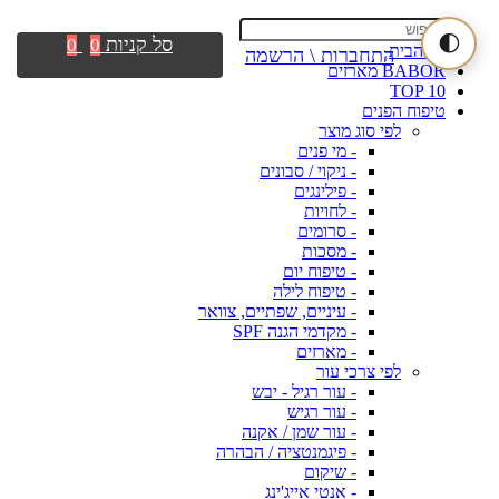
🌓
סל קניות
0
0
דף הבית
התחברות \ הרשמה
BABOR מארזים
TOP 10
טיפוח הפנים
לפי סוג מוצר
- מי פנים
- ניקוי / סבונים
- פילינגים
- לחויות
- סרומים
- מסכות
- טיפוח יום
- טיפוח לילה
- עיניים, שפתיים, צוואר
- מקדמי הגנה SPF
- מארזים
לפי צרכי עור
- עור רגיל - יבש
- עור רגיש
- עור שמן / אקנה
- פיגמנטציה / הבהרה
- שיקום
- אנטי אייג'ינג