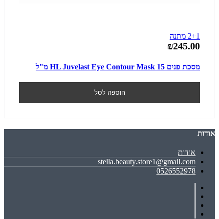
2+1 מתנה
₪245.00
מסכת פנים HL Juvelast Eye Contour Mask 15 מ"ל
הוספה לסל
אודות
אודות
stella.beauty.store1@gmail.com
0526552978