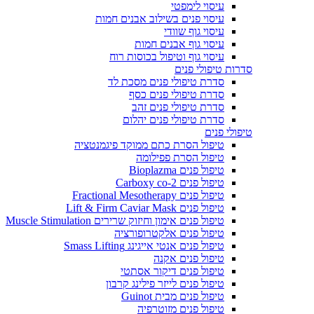
עיסוי לימפטי
עיסוי פנים בשילוב אבנים חמות
עיסוי גוף שוודי
עיסוי גוף אבנים חמות
עיסוי גוף וטיפול בכוסות רוח
סדרות טיפולי פנים
סדרת טיפולי פנים מסכת לד
סדרת טיפולי פנים כסף
סדרת טיפולי פנים זהב
סדרת טיפולי פנים יהלום
טיפולי פנים
טיפול הסרת כתם ממוקד פיגמנטציה
טיפול הסרת פפילומה
טיפול פנים Bioplazma
טיפול פנים Carboxy co-2
טיפול פנים Fractional Mesotherapy
טיפול פנים Lift & Firm Caviar Mask
טיפול פנים אימון וחיזוק שרירים Muscle Stimulation
טיפול פנים אלקטרופורציה
טיפול פנים אנטי אייגינג Smass Lifting
טיפול פנים אקנה
טיפול פנים דיקור אסתטי
טיפול פנים לייזר פילינג קרבון
טיפול פנים מבית Guinot
טיפול פנים מזוטרפיה