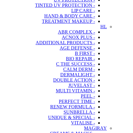
- TINTED UV PROTECTION
- LIP CARE
- HAND & BODY CARE
- TREATMENT MAKEUP
HL
- ABR COMPLEX
- ACNOX PLUS
- ADDITIONAL PRODUCTS
- AGE DEFENSE
- B FIRST
- BIO REPAIR
- C THE SUCCESS
- CALM DERM
- DERMALIGHT
- DOUBLE ACTION
- JUVELAST
- MULTI VITAMIN
- PEEL
- PERFECT TIME
- RENEW FORMULA
- SUNBRELLA
- UNIQUE & SPECIAL
- VITALISE
MAGIRAY