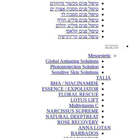
טיפול פנים מכשור מתקדם
טיפול פנים מסכת אצות ים
טיפול פנים מסכת לד
טיפול פנים פילינג חורף
טיפול פנים פילינג יהלום
טיפול פנים קלאסי
טיפול פנים קריותרפיה
מותגים
Mesoestetic
Global Antiaging Solutions
Photoprotection Solution
Sensitive Skin Solutions
TALIA
BHA / NIACINAMIDE
ESSENCE / EXPOLIATOR
FLORAL RESCUE
LOTUS LIFT
Multivitamin C
NARCISSUS SUPREME
NATURAL DEEPTREAT
ROSE RECOVERY
ANNA LOTAN
BARBADOS