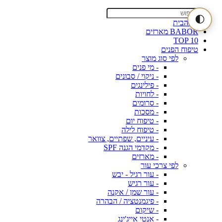
🌓
דף הבית
BABOR מארזים
TOP 10
טיפוח הפנים
לפי סוג מוצר
- מי פנים
- ניקוי / סבונים
- פילינגים
- לחויות
- סרומים
- מסכות
- טיפוח יום
- טיפוח לילה
- עיניים, שפתיים, צוואר
- מקדמי הגנה SPF
- מארזים
לפי צרכי עור
- עור רגיל - יבש
- עור רגיש
- עור שמן / אקנה
- פיגמנטציה / הבהרה
- שיקום
- אנטי אייג'ינג