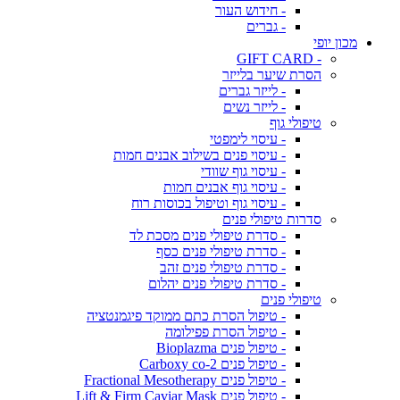
- חידוש העור
- גברים
מכון יופי
- GIFT CARD
הסרת שיער בלייזר
- לייזר גברים
- לייזר נשים
טיפולי גוף
- עיסוי לימפטי
- עיסוי פנים בשילוב אבנים חמות
- עיסוי גוף שוודי
- עיסוי גוף אבנים חמות
- עיסוי גוף וטיפול בכוסות רוח
סדרות טיפולי פנים
- סדרת טיפולי פנים מסכת לד
- סדרת טיפולי פנים כסף
- סדרת טיפולי פנים זהב
- סדרת טיפולי פנים יהלום
טיפולי פנים
- טיפול הסרת כתם ממוקד פיגמנטציה
- טיפול הסרת פפילומה
- טיפול פנים Bioplazma
- טיפול פנים Carboxy co-2
- טיפול פנים Fractional Mesotherapy
- טיפול פנים Lift & Firm Caviar Mask