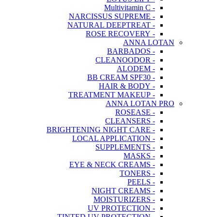
- Multivitamin C
- NARCISSUS SUPREME
- NATURAL DEEPTREAT
- ROSE RECOVERY
ANNA LOTAN
- BARBADOS
- CLEANOODOR
- ALODEM
- BB CREAM SPF30
- HAIR & BODY
- TREATMENT MAKEUP
ANNA LOTAN PRO
- ROSEASE
- CLEANSERS
- BRIGHTENING NIGHT CARE
- LOCAL APPLICATION
- SUPPLEMENTS
- MASKS
- EYE & NECK CREAMS
- TONERS
- PEELS
- NIGHT CREAMS
- MOISTURIZERS
- UV PROTECTION
- TINTED UV PROTECTION