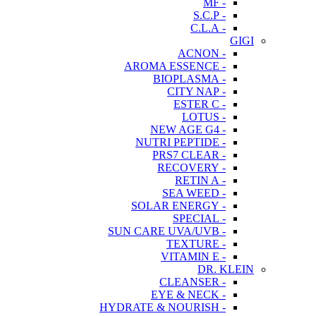
- MF
- S.C.P
- C.L.A
GIGI
- ACNON
- AROMA ESSENCE
- BIOPLASMA
- CITY NAP
- ESTER C
- LOTUS
- NEW AGE G4
- NUTRI PEPTIDE
- PRS7 CLEAR
- RECOVERY
- RETIN A
- SEA WEED
- SOLAR ENERGY
- SPECIAL
- SUN CARE UVA/UVB
- TEXTURE
- VITAMIN E
DR. KLEIN
- CLEANSER
- EYE & NECK
- HYDRATE & NOURISH