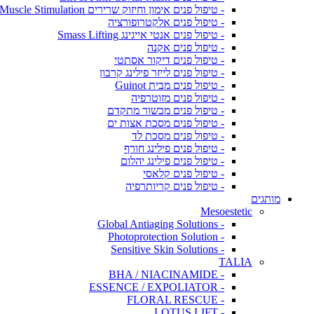
- טיפול פנים אימון וחיזוק שרירים Muscle Stimulation
- טיפול פנים אלקטרופורציה
- טיפול פנים אנטי אייגינג Smass Lifting
- טיפול פנים אקנה
- טיפול פנים דיקור אסתטי
- טיפול פנים לייזר פילינג קרבון
- טיפול פנים מבית Guinot
- טיפול פנים מזוטרפיה
- טיפול פנים מכשור מתקדם
- טיפול פנים מסכת אצות ים
- טיפול פנים מסכת לד
- טיפול פנים פילינג חורף
- טיפול פנים פילינג יהלום
- טיפול פנים קלאסי
- טיפול פנים קריותרפיה
מותגים
Mesoestetic
- Global Antiaging Solutions
- Photoprotection Solution
- Sensitive Skin Solutions
TALIA
- BHA / NIACINAMIDE
- ESSENCE / EXPOLIATOR
- FLORAL RESCUE
- LOTUS LIFT