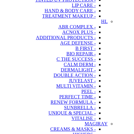
- LIP CARE
- HAND & BODY CARE
- TREATMENT MAKEUP
HL
- ABR COMPLEX
- ACNOX PLUS
- ADDITIONAL PRODUCTS
- AGE DEFENSE
- B FIRST
- BIO REPAIR
- C THE SUCCESS
- CALM DERM
- DERMALIGHT
- DOUBLE ACTION
- JUVELAST
- MULTI VITAMIN
- PEEL
- PERFECT TIME
- RENEW FORMULA
- SUNBRELLA
- UNIQUE & SPECIAL
- VITALISE
MAGIRAY
- CREAMS & MASKS