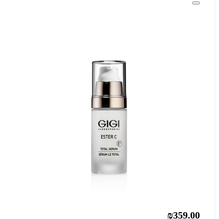
₪359.00