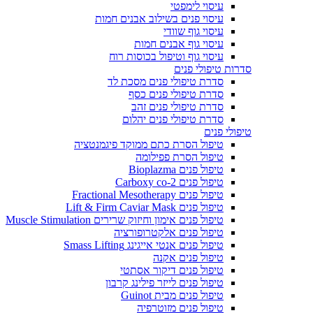
עיסוי לימפטי
עיסוי פנים בשילוב אבנים חמות
עיסוי גוף שוודי
עיסוי גוף אבנים חמות
עיסוי גוף וטיפול בכוסות רוח
סדרות טיפולי פנים
סדרת טיפולי פנים מסכת לד
סדרת טיפולי פנים כסף
סדרת טיפולי פנים זהב
סדרת טיפולי פנים יהלום
טיפולי פנים
טיפול הסרת כתם ממוקד פיגמנטציה
טיפול הסרת פפילומה
טיפול פנים Bioplazma
טיפול פנים Carboxy co-2
טיפול פנים Fractional Mesotherapy
טיפול פנים Lift & Firm Caviar Mask
טיפול פנים אימון וחיזוק שרירים Muscle Stimulation
טיפול פנים אלקטרופורציה
טיפול פנים אנטי אייגינג Smass Lifting
טיפול פנים אקנה
טיפול פנים דיקור אסתטי
טיפול פנים לייזר פילינג קרבון
טיפול פנים מבית Guinot
טיפול פנים מזוטרפיה