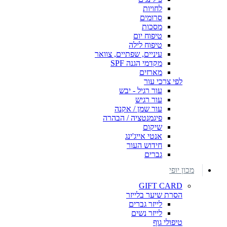
לחויות
סרומים
מסכות
טיפוח יום
טיפוח לילה
עיניים, שפתיים, צוואר
מקדמי הגנה SPF
מארזים
לפי צרכי עור
עור רגיל - יבש
עור רגיש
עור שמן / אקנה
פיגמנטציה / הבהרה
שיקום
אנטי אייג'ינג
חידוש העור
גברים
מכון יופי
GIFT CARD
הסרת שיער בלייזר
לייזר גברים
לייזר נשים
טיפולי גוף