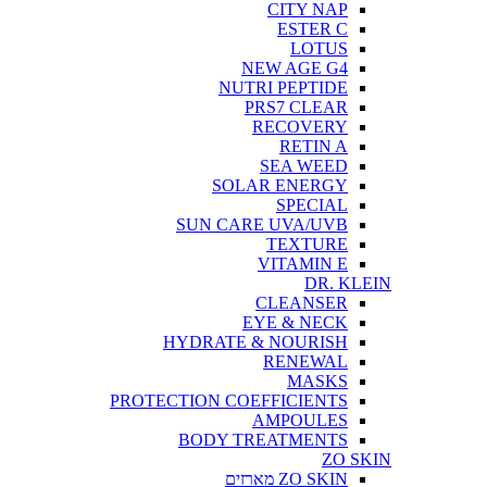
CITY NAP
ESTER C
LOTUS
NEW AGE G4
NUTRI PEPTIDE
PRS7 CLEAR
RECOVERY
RETIN A
SEA WEED
SOLAR ENERGY
SPECIAL
SUN CARE UVA/UVB
TEXTURE
VITAMIN E
DR. KLEIN
CLEANSER
EYE & NECK
HYDRATE & NOURISH
RENEWAL
MASKS
PROTECTION COEFFICIENTS
AMPOULES
BODY TREATMENTS
ZO SKIN
ZO SKIN מארזים