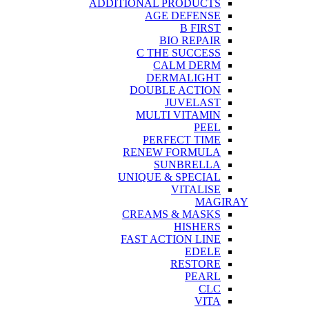
ADDITIONAL PRODUCTS
AGE DEFENSE
B FIRST
BIO REPAIR
C THE SUCCESS
CALM DERM
DERMALIGHT
DOUBLE ACTION
JUVELAST
MULTI VITAMIN
PEEL
PERFECT TIME
RENEW FORMULA
SUNBRELLA
UNIQUE & SPECIAL
VITALISE
MAGIRAY
CREAMS & MASKS
HISHERS
FAST ACTION LINE
EDELE
RESTORE
PEARL
CLC
VITA