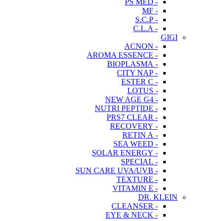
- PS MED
- MF
- S.C.P
- C.L.A
GIGI
- ACNON
- AROMA ESSENCE
- BIOPLASMA
- CITY NAP
- ESTER C
- LOTUS
- NEW AGE G4
- NUTRI PEPTIDE
- PRS7 CLEAR
- RECOVERY
- RETIN A
- SEA WEED
- SOLAR ENERGY
- SPECIAL
- SUN CARE UVA/UVB
- TEXTURE
- VITAMIN E
DR. KLEIN
- CLEANSER
- EYE & NECK