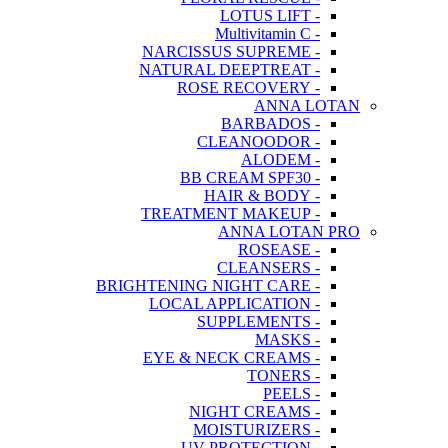
- LOTUS LIFT
- Multivitamin C
- NARCISSUS SUPREME
- NATURAL DEEPTREAT
- ROSE RECOVERY
ANNA LOTAN
- BARBADOS
- CLEANOODOR
- ALODEM
- BB CREAM SPF30
- HAIR & BODY
- TREATMENT MAKEUP
ANNA LOTAN PRO
- ROSEASE
- CLEANSERS
- BRIGHTENING NIGHT CARE
- LOCAL APPLICATION
- SUPPLEMENTS
- MASKS
- EYE & NECK CREAMS
- TONERS
- PEELS
- NIGHT CREAMS
- MOISTURIZERS
- UV PROTECTION