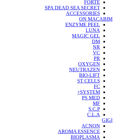
FORTE
SPA DEAD SEA SECRET
ACCESSORIES
ON MACABIM
ENZYME PEEL
LUNA
MAGIC GEL
DM
NR
VC
PR
OXYGEN
NEUTRAZEN
BIO-LIFT
ST CELLS
FC
SYSTEM+
PS MED
MF
S.C.P
C.L.A
GIGI
ACNON
AROMA ESSENCE
BIOPLASMA