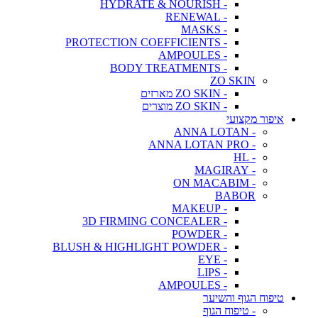
- HYDRATE & NOURISH
- RENEWAL
- MASKS
- PROTECTION COEFFICIENTS
- AMPOULES
- BODY TREATMENTS
ZO SKIN
- ZO SKIN מארזים
- ZO SKIN מוצרים
איפור מקצועי
- ANNA LOTAN
- ANNA LOTAN PRO
- HL
- MAGIRAY
- ON MACABIM
BABOR
- MAKEUP
- 3D FIRMING CONCEALER
- POWDER
- BLUSH & HIGHLIGHT POWDER
- EYE
- LIPS
- AMPOULES
טיפוח הגוף והשיער
- טיפוח הגוף