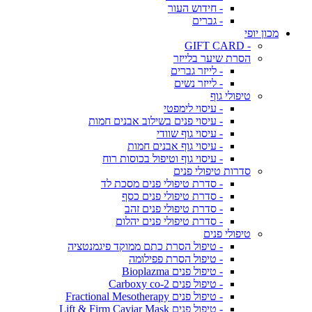
- חידוש העור
- גברים
מכון יופי
- GIFT CARD
הסרת שיער בלייזר
- לייזר גברים
- לייזר נשים
טיפולי גוף
- עיסוי לימפטי
- עיסוי פנים בשילוב אבנים חמות
- עיסוי גוף שוודי
- עיסוי גוף אבנים חמות
- עיסוי גוף וטיפול בכוסות רוח
סדרות טיפולי פנים
- סדרת טיפולי פנים מסכת לד
- סדרת טיפולי פנים כסף
- סדרת טיפולי פנים זהב
- סדרת טיפולי פנים יהלום
טיפולי פנים
- טיפול הסרת כתם ממוקד פיגמנטציה
- טיפול הסרת פפילומה
- טיפול פנים Bioplazma
- טיפול פנים Carboxy co-2
- טיפול פנים Fractional Mesotherapy
- טיפול פנים Lift & Firm Caviar Mask