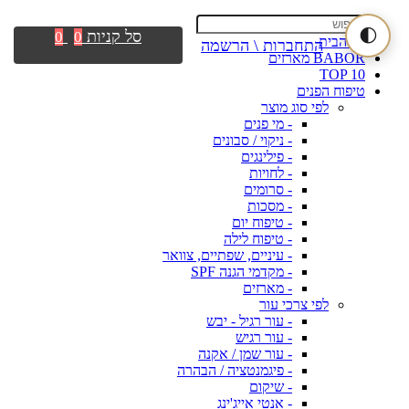
🌓
סל קניות
0
0
דף הבית
התחברות \ הרשמה
BABOR מארזים
TOP 10
טיפוח הפנים
לפי סוג מוצר
- מי פנים
- ניקוי / סבונים
- פילינגים
- לחויות
- סרומים
- מסכות
- טיפוח יום
- טיפוח לילה
- עיניים, שפתיים, צוואר
- מקדמי הגנה SPF
- מארזים
לפי צרכי עור
- עור רגיל - יבש
- עור רגיש
- עור שמן / אקנה
- פיגמנטציה / הבהרה
- שיקום
- אנטי אייג'ינג