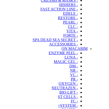
- CREAMS & MASKS
- HISHERS
- FAST ACTION LINE
- EDELE
- RESTORE
- PEARL
- CLC
- VITA
- FORTE
- SPA DEAD SEA SECRET
- ACCESSORIES
ON MACABIM
- ENZYME PEEL
- LUNA
- MAGIC GEL
- DM
- NR
- VC
- PR
- OXYGEN
- NEUTRAZEN
- BIO-LIFT
- ST CELLS
- FC
- SYSTEM+