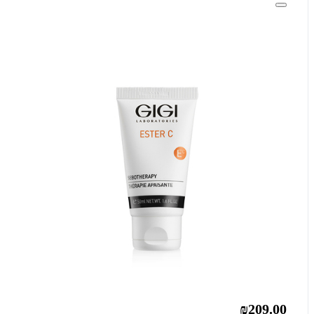
₪209.00