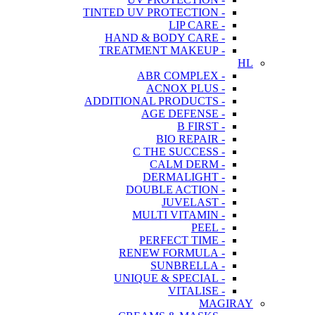
- TINTED UV PROTECTION
- LIP CARE
- HAND & BODY CARE
- TREATMENT MAKEUP
HL
- ABR COMPLEX
- ACNOX PLUS
- ADDITIONAL PRODUCTS
- AGE DEFENSE
- B FIRST
- BIO REPAIR
- C THE SUCCESS
- CALM DERM
- DERMALIGHT
- DOUBLE ACTION
- JUVELAST
- MULTI VITAMIN
- PEEL
- PERFECT TIME
- RENEW FORMULA
- SUNBRELLA
- UNIQUE & SPECIAL
- VITALISE
MAGIRAY