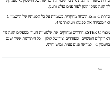
סדרת טיפוח הרותמת את כל היכולות הנפלאות של הויטמין
C
ומעניקה
לך הגנה מנזקי הזמן לעור פנים נפלא ורענן.
סדרת
Ester C
הוכחה מחקרית כשומרת על כל תכונותיו של הויטמין
C
ואף מגבירה את ספיגתו ויעילותו פי 4.
מוצרי
ESTER C
חודרים ומחזקים את אלסטיות העור, מספקים הגנה נגד
ראדיקלים חופשיים, ומעודדים יצור של קולגן – כל היתרונות אשר ישנם
בויטמין
C
– למראה פנים צעיר, גמיש וחיוני.