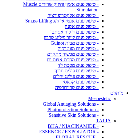
- טיפול פנים אימון וחיזוק שרירים Muscle
Stimulation
- טיפול פנים אלקטרופורציה
- טיפול פנים אנטי אייגינג Smass Lifting
- טיפול פנים אקנה
- טיפול פנים דיקור אסתטי
- טיפול פנים לייזר פילינג קרבון
- טיפול פנים מבית Guinot
- טיפול פנים מזוטרפיה
- טיפול פנים מכשור מתקדם
- טיפול פנים מסכת אצות ים
- טיפול פנים מסכת לד
- טיפול פנים פילינג חורף
- טיפול פנים פילינג יהלום
- טיפול פנים קלאסי
- טיפול פנים קריותרפיה
מותגים
Mesoestetic
- Global Antiaging Solutions
- Photoprotection Solution
- Sensitive Skin Solutions
TALIA
- BHA / NIACINAMIDE
- ESSENCE / EXPOLIATOR
- FLORAL RESCUE