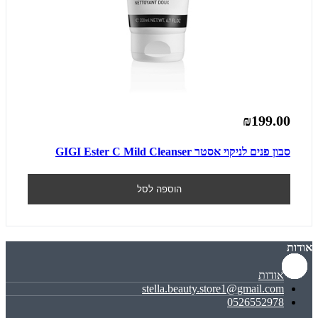
₪199.00
סבון פנים לניקוי אסטר GIGI Ester C Mild Cleanser
הוספה לסל
אודות
אודות
stella.beauty.store1@gmail.com
0526552978