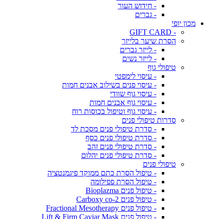
- חידוש העור
- גברים
מכון יופי
- GIFT CARD
הסרת שיער בלייזר
- לייזר גברים
- לייזר נשים
טיפולי גוף
- עיסוי לימפטי
- עיסוי פנים בשילוב אבנים חמות
- עיסוי גוף שוודי
- עיסוי גוף אבנים חמות
- עיסוי גוף וטיפול בכוסות רוח
סדרות טיפולי פנים
- סדרת טיפולי פנים מסכת לד
- סדרת טיפולי פנים כסף
- סדרת טיפולי פנים זהב
- סדרת טיפולי פנים יהלום
טיפולי פנים
- טיפול הסרת כתם ממוקד פיגמנטציה
- טיפול הסרת פפילומה
- טיפול פנים Bioplazma
- טיפול פנים Carboxy co-2
- טיפול פנים Fractional Mesotherapy
- טיפול פנים Lift & Firm Caviar Mask