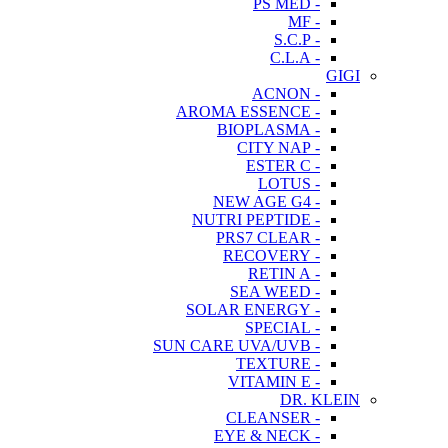
- PS MED
- MF
- S.C.P
- C.L.A
GIGI
- ACNON
- AROMA ESSENCE
- BIOPLASMA
- CITY NAP
- ESTER C
- LOTUS
- NEW AGE G4
- NUTRI PEPTIDE
- PRS7 CLEAR
- RECOVERY
- RETIN A
- SEA WEED
- SOLAR ENERGY
- SPECIAL
- SUN CARE UVA/UVB
- TEXTURE
- VITAMIN E
DR. KLEIN
- CLEANSER
- EYE & NECK