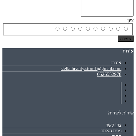
ציון
שמירה
אודות
אודות
stella.beauty.store1@gmail.com
0526552978
שירות לקוחות
צרו קשר
מפת האתר