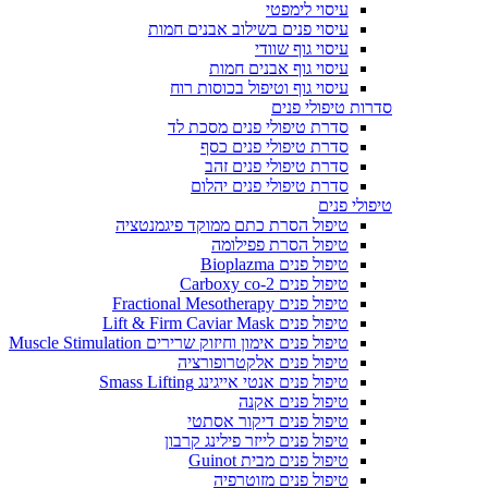
עיסוי לימפטי
עיסוי פנים בשילוב אבנים חמות
עיסוי גוף שוודי
עיסוי גוף אבנים חמות
עיסוי גוף וטיפול בכוסות רוח
סדרות טיפולי פנים
סדרת טיפולי פנים מסכת לד
סדרת טיפולי פנים כסף
סדרת טיפולי פנים זהב
סדרת טיפולי פנים יהלום
טיפולי פנים
טיפול הסרת כתם ממוקד פיגמנטציה
טיפול הסרת פפילומה
טיפול פנים Bioplazma
טיפול פנים Carboxy co-2
טיפול פנים Fractional Mesotherapy
טיפול פנים Lift & Firm Caviar Mask
טיפול פנים אימון וחיזוק שרירים Muscle Stimulation
טיפול פנים אלקטרופורציה
טיפול פנים אנטי אייגינג Smass Lifting
טיפול פנים אקנה
טיפול פנים דיקור אסתטי
טיפול פנים לייזר פילינג קרבון
טיפול פנים מבית Guinot
טיפול פנים מזוטרפיה