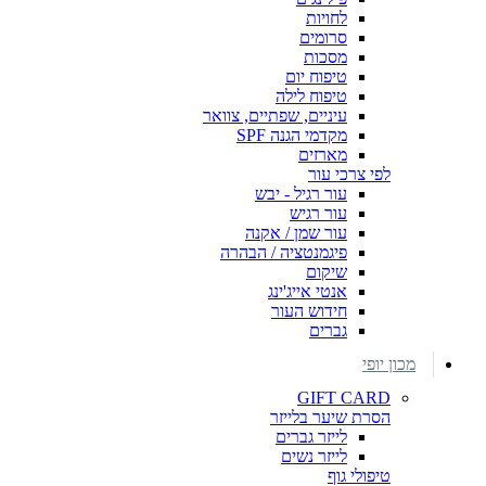
לחויות
סרומים
מסכות
טיפוח יום
טיפוח לילה
עיניים, שפתיים, צוואר
מקדמי הגנה SPF
מארזים
לפי צרכי עור
עור רגיל - יבש
עור רגיש
עור שמן / אקנה
פיגמנטציה / הבהרה
שיקום
אנטי אייג'ינג
חידוש העור
גברים
מכון יופי
GIFT CARD
הסרת שיער בלייזר
לייזר גברים
לייזר נשים
טיפולי גוף