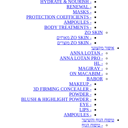
- HYDRATE & NOURISH
- RENEWAL
- MASKS
- PROTECTION COEFFICIENTS
- AMPOULES
- BODY TREATMENTS
ZO SKIN
- ZO SKIN מארזים
- ZO SKIN מוצרים
איפור מקצועי
- ANNA LOTAN
- ANNA LOTAN PRO
- HL
- MAGIRAY
- ON MACABIM
BABOR
- MAKEUP
- 3D FIRMING CONCEALER
- POWDER
- BLUSH & HIGHLIGHT POWDER
- EYE
- LIPS
- AMPOULES
טיפוח הגוף והשיער
- טיפוח הגוף