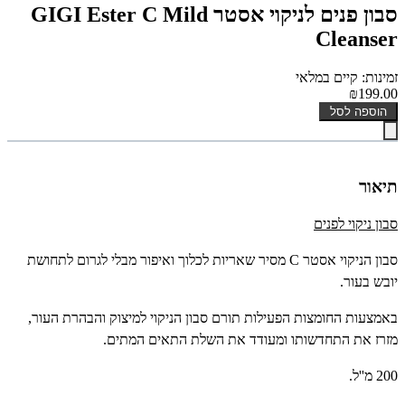
סבון פנים לניקוי אסטר GIGI Ester C Mild
Cleanser
זמינות: קיים במלאי
₪199.00
הוספה לסל
תיאור
סבון ניקוי לפנים
סבון הניקוי אסטר
C
מסיר שאריות לכלוך ואיפור מבלי לגרום לתחושת
יובש בעור.
באמצעות החומצות הפעילות תורם סבון הניקוי למיצוק והבהרת העור,
מזרז את התחדשותו ומעודד את השלת התאים המתים.
200 מ''ל.