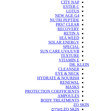
CITY NAP
ESTER C
LOTUS
NEW AGE G4
NUTRI PEPTIDE
PRS7 CLEAR
RECOVERY
RETIN A
SEA WEED
SOLAR ENERGY
SPECIAL
SUN CARE UVA/UVB
TEXTURE
VITAMIN E
DR. KLEIN
CLEANSER
EYE & NECK
HYDRATE & NOURISH
RENEWAL
MASKS
PROTECTION COEFFICIENTS
AMPOULES
BODY TREATMENTS
ZO SKIN
ZO SKIN מארזים