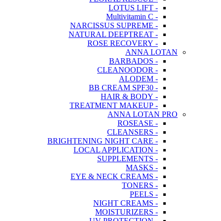
- LOTUS LIFT
- Multivitamin C
- NARCISSUS SUPREME
- NATURAL DEEPTREAT
- ROSE RECOVERY
ANNA LOTAN
- BARBADOS
- CLEANOODOR
- ALODEM
- BB CREAM SPF30
- HAIR & BODY
- TREATMENT MAKEUP
ANNA LOTAN PRO
- ROSEASE
- CLEANSERS
- BRIGHTENING NIGHT CARE
- LOCAL APPLICATION
- SUPPLEMENTS
- MASKS
- EYE & NECK CREAMS
- TONERS
- PEELS
- NIGHT CREAMS
- MOISTURIZERS
- UV PROTECTION