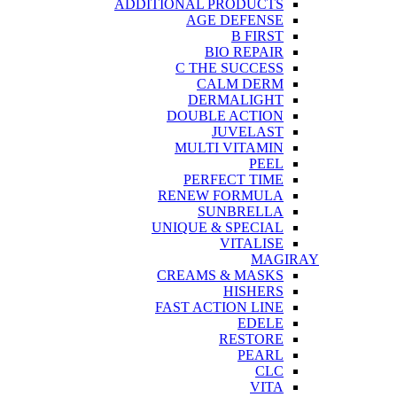
ADDITIONAL PRODUCTS
AGE DEFENSE
B FIRST
BIO REPAIR
C THE SUCCESS
CALM DERM
DERMALIGHT
DOUBLE ACTION
JUVELAST
MULTI VITAMIN
PEEL
PERFECT TIME
RENEW FORMULA
SUNBRELLA
UNIQUE & SPECIAL
VITALISE
MAGIRAY
CREAMS & MASKS
HISHERS
FAST ACTION LINE
EDELE
RESTORE
PEARL
CLC
VITA