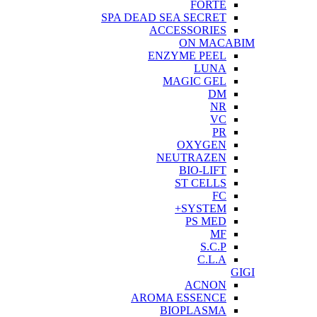
FORTE
SPA DEAD SEA SECRET
ACCESSORIES
ON MACABIM
ENZYME PEEL
LUNA
MAGIC GEL
DM
NR
VC
PR
OXYGEN
NEUTRAZEN
BIO-LIFT
ST CELLS
FC
SYSTEM+
PS MED
MF
S.C.P
C.L.A
GIGI
ACNON
AROMA ESSENCE
BIOPLASMA