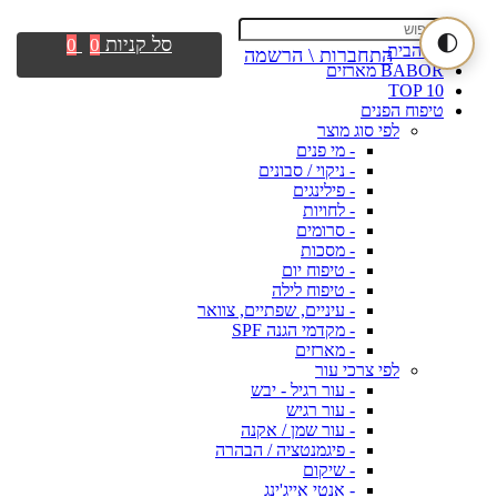
🌓
סל קניות
0
0
דף הבית
התחברות \ הרשמה
BABOR מארזים
TOP 10
טיפוח הפנים
לפי סוג מוצר
- מי פנים
- ניקוי / סבונים
- פילינגים
- לחויות
- סרומים
- מסכות
- טיפוח יום
- טיפוח לילה
- עיניים, שפתיים, צוואר
- מקדמי הגנה SPF
- מארזים
לפי צרכי עור
- עור רגיל - יבש
- עור רגיש
- עור שמן / אקנה
- פיגמנטציה / הבהרה
- שיקום
- אנטי אייג'ינג