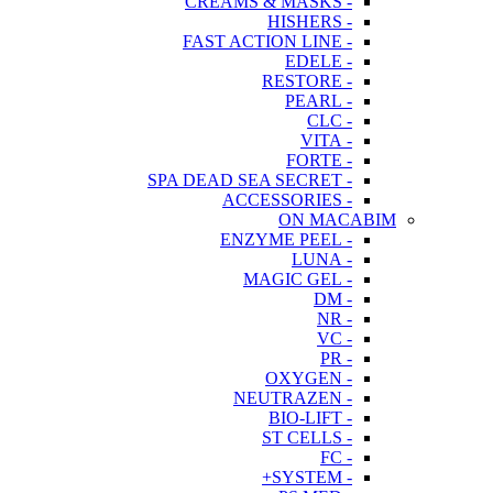
- CREAMS & MASKS
- HISHERS
- FAST ACTION LINE
- EDELE
- RESTORE
- PEARL
- CLC
- VITA
- FORTE
- SPA DEAD SEA SECRET
- ACCESSORIES
ON MACABIM
- ENZYME PEEL
- LUNA
- MAGIC GEL
- DM
- NR
- VC
- PR
- OXYGEN
- NEUTRAZEN
- BIO-LIFT
- ST CELLS
- FC
- SYSTEM+