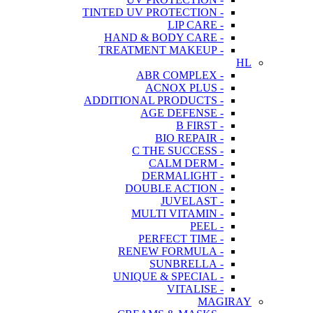
- TINTED UV PROTECTION
- LIP CARE
- HAND & BODY CARE
- TREATMENT MAKEUP
HL
- ABR COMPLEX
- ACNOX PLUS
- ADDITIONAL PRODUCTS
- AGE DEFENSE
- B FIRST
- BIO REPAIR
- C THE SUCCESS
- CALM DERM
- DERMALIGHT
- DOUBLE ACTION
- JUVELAST
- MULTI VITAMIN
- PEEL
- PERFECT TIME
- RENEW FORMULA
- SUNBRELLA
- UNIQUE & SPECIAL
- VITALISE
MAGIRAY