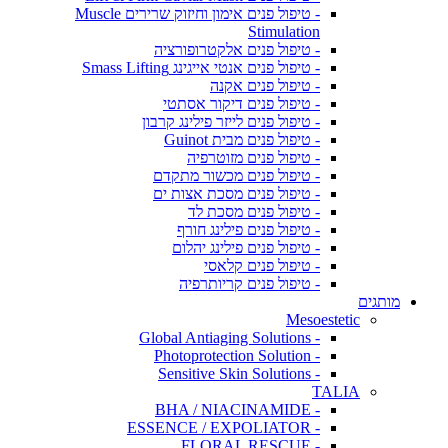
- טיפול פנים אימון וחיזוק שרירים Muscle
Stimulation
- טיפול פנים אלקטרופורציה
- טיפול פנים אנטי אייגינג Smass Lifting
- טיפול פנים אקנה
- טיפול פנים דיקור אסתטי
- טיפול פנים לייזר פילינג קרבון
- טיפול פנים מבית Guinot
- טיפול פנים מזוטרפיה
- טיפול פנים מכשור מתקדם
- טיפול פנים מסכת אצות ים
- טיפול פנים מסכת לד
- טיפול פנים פילינג חורף
- טיפול פנים פילינג יהלום
- טיפול פנים קלאסי
- טיפול פנים קריותרפיה
מותגים
Mesoestetic
- Global Antiaging Solutions
- Photoprotection Solution
- Sensitive Skin Solutions
TALIA
- BHA / NIACINAMIDE
- ESSENCE / EXPOLIATOR
- FLORAL RESCUE