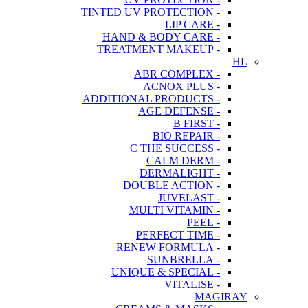
- TINTED UV PROTECTION
- LIP CARE
- HAND & BODY CARE
- TREATMENT MAKEUP
HL
- ABR COMPLEX
- ACNOX PLUS
- ADDITIONAL PRODUCTS
- AGE DEFENSE
- B FIRST
- BIO REPAIR
- C THE SUCCESS
- CALM DERM
- DERMALIGHT
- DOUBLE ACTION
- JUVELAST
- MULTI VITAMIN
- PEEL
- PERFECT TIME
- RENEW FORMULA
- SUNBRELLA
- UNIQUE & SPECIAL
- VITALISE
MAGIRAY