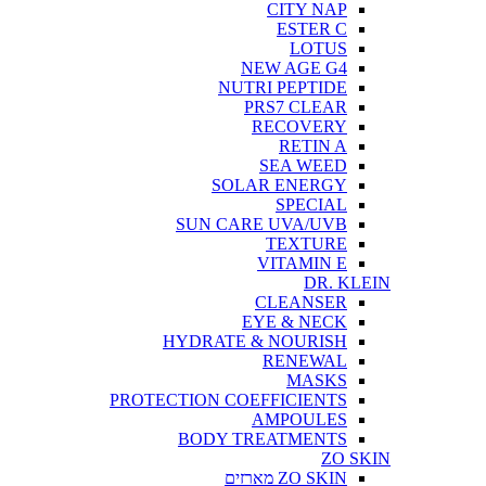
CITY NAP
ESTER C
LOTUS
NEW AGE G4
NUTRI PEPTIDE
PRS7 CLEAR
RECOVERY
RETIN A
SEA WEED
SOLAR ENERGY
SPECIAL
SUN CARE UVA/UVB
TEXTURE
VITAMIN E
DR. KLEIN
CLEANSER
EYE & NECK
HYDRATE & NOURISH
RENEWAL
MASKS
PROTECTION COEFFICIENTS
AMPOULES
BODY TREATMENTS
ZO SKIN
ZO SKIN מארזים