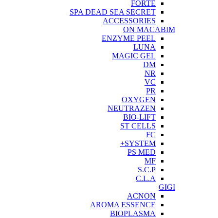
FORTE
SPA DEAD SEA SECRET
ACCESSORIES
ON MACABIM
ENZYME PEEL
LUNA
MAGIC GEL
DM
NR
VC
PR
OXYGEN
NEUTRAZEN
BIO-LIFT
ST CELLS
FC
SYSTEM+
PS MED
MF
S.C.P
C.L.A
GIGI
ACNON
AROMA ESSENCE
BIOPLASMA