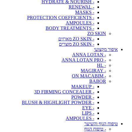
- HYDRATE & NOURISH
- RENEWAL
- MASKS
- PROTECTION COEFFICIENTS
- AMPOULES
- BODY TREATMENTS
ZO SKIN
- ZO SKIN מארזים
- ZO SKIN מוצרים
איפור מקצועי
- ANNA LOTAN
- ANNA LOTAN PRO
- HL
- MAGIRAY
- ON MACABIM
BABOR
- MAKEUP
- 3D FIRMING CONCEALER
- POWDER
- BLUSH & HIGHLIGHT POWDER
- EYE
- LIPS
- AMPOULES
טיפוח הגוף והשיער
- טיפוח הגוף