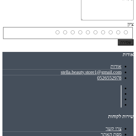
ציון
שמירה
אודות
אודות
stella.beauty.store1@gmail.com
0526552978
שירות לקוחות
צרו קשר
מפת האתר