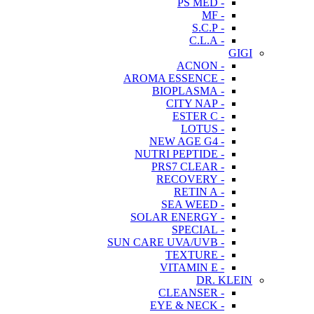
- PS MED
- MF
- S.C.P
- C.L.A
GIGI
- ACNON
- AROMA ESSENCE
- BIOPLASMA
- CITY NAP
- ESTER C
- LOTUS
- NEW AGE G4
- NUTRI PEPTIDE
- PRS7 CLEAR
- RECOVERY
- RETIN A
- SEA WEED
- SOLAR ENERGY
- SPECIAL
- SUN CARE UVA/UVB
- TEXTURE
- VITAMIN E
DR. KLEIN
- CLEANSER
- EYE & NECK