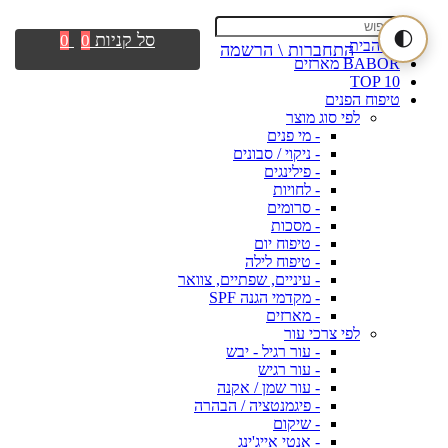
🌓
סל קניות
0
0
דף הבית
התחברות \ הרשמה
BABOR מארזים
TOP 10
טיפוח הפנים
לפי סוג מוצר
- מי פנים
- ניקוי / סבונים
- פילינגים
- לחויות
- סרומים
- מסכות
- טיפוח יום
- טיפוח לילה
- עיניים, שפתיים, צוואר
- מקדמי הגנה SPF
- מארזים
לפי צרכי עור
- עור רגיל - יבש
- עור רגיש
- עור שמן / אקנה
- פיגמנטציה / הבהרה
- שיקום
- אנטי אייג'ינג