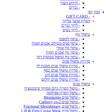
- חידוש העור
- גברים
מכון יופי
- GIFT CARD
הסרת שיער בלייזר
- לייזר גברים
- לייזר נשים
טיפולי גוף
- עיסוי לימפטי
- עיסוי פנים בשילוב אבנים חמות
- עיסוי גוף שוודי
- עיסוי גוף אבנים חמות
- עיסוי גוף וטיפול בכוסות רוח
סדרות טיפולי פנים
- סדרת טיפולי פנים מסכת לד
- סדרת טיפולי פנים כסף
- סדרת טיפולי פנים זהב
- סדרת טיפולי פנים יהלום
טיפולי פנים
- טיפול הסרת כתם ממוקד פיגמנטציה
- טיפול הסרת פפילומה
- טיפול פנים Bioplazma
- טיפול פנים Carboxy co-2
- טיפול פנים Fractional Mesotherapy
- טיפול פנים Lift & Firm Caviar Mask