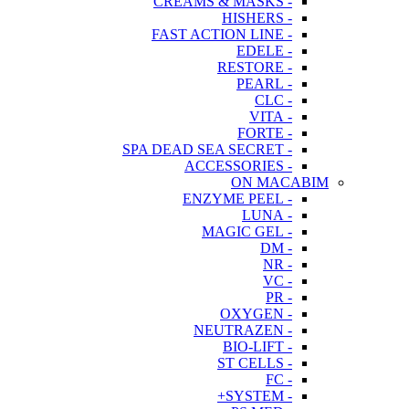
- CREAMS & MASKS
- HISHERS
- FAST ACTION LINE
- EDELE
- RESTORE
- PEARL
- CLC
- VITA
- FORTE
- SPA DEAD SEA SECRET
- ACCESSORIES
ON MACABIM
- ENZYME PEEL
- LUNA
- MAGIC GEL
- DM
- NR
- VC
- PR
- OXYGEN
- NEUTRAZEN
- BIO-LIFT
- ST CELLS
- FC
- SYSTEM+