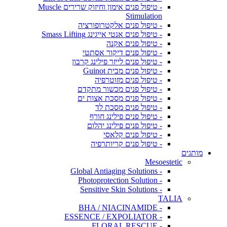
- טיפול פנים אימון וחיזוק שרירים Muscle
Stimulation
- טיפול פנים אלקטרופורציה
- טיפול פנים אנטי אייגינג Smass Lifting
- טיפול פנים אקנה
- טיפול פנים דיקור אסתטי
- טיפול פנים לייזר פילינג קרבון
- טיפול פנים מבית Guinot
- טיפול פנים מזוטרפיה
- טיפול פנים מכשור מתקדם
- טיפול פנים מסכת אצות ים
- טיפול פנים מסכת לד
- טיפול פנים פילינג חורף
- טיפול פנים פילינג יהלום
- טיפול פנים קלאסי
- טיפול פנים קריותרפיה
מותגים
Mesoestetic
- Global Antiaging Solutions
- Photoprotection Solution
- Sensitive Skin Solutions
TALIA
- BHA / NIACINAMIDE
- ESSENCE / EXPOLIATOR
- FLORAL RESCUE