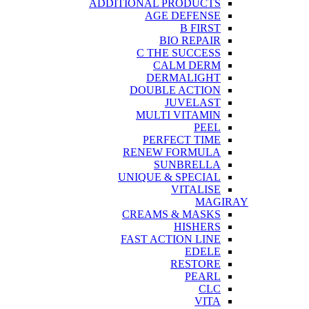
ADDITIONAL PRODUCTS
AGE DEFENSE
B FIRST
BIO REPAIR
C THE SUCCESS
CALM DERM
DERMALIGHT
DOUBLE ACTION
JUVELAST
MULTI VITAMIN
PEEL
PERFECT TIME
RENEW FORMULA
SUNBRELLA
UNIQUE & SPECIAL
VITALISE
MAGIRAY
CREAMS & MASKS
HISHERS
FAST ACTION LINE
EDELE
RESTORE
PEARL
CLC
VITA