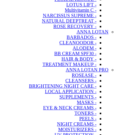
- LOTUS LIFT
- Multivitamin C
- NARCISSUS SUPREME
- NATURAL DEEPTREAT
- ROSE RECOVERY
ANNA LOTAN
- BARBADOS
- CLEANOODOR
- ALODEM
- BB CREAM SPF30
- HAIR & BODY
- TREATMENT MAKEUP
ANNA LOTAN PRO
- ROSEASE
- CLEANSERS
- BRIGHTENING NIGHT CARE
- LOCAL APPLICATION
- SUPPLEMENTS
- MASKS
- EYE & NECK CREAMS
- TONERS
- PEELS
- NIGHT CREAMS
- MOISTURIZERS
- UV PROTECTION