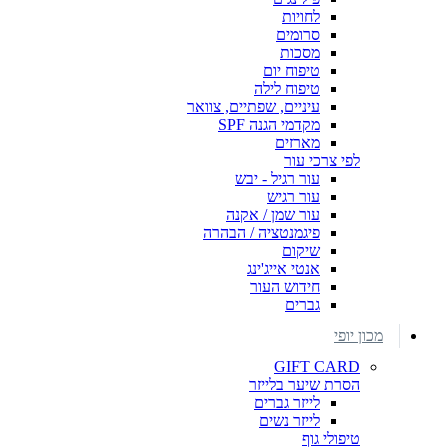
לחויות
סרומים
מסכות
טיפוח יום
טיפוח לילה
עיניים, שפתיים, צוואר
מקדמי הגנה SPF
מארזים
לפי צרכי עור
עור רגיל - יבש
עור רגיש
עור שמן / אקנה
פיגמנטציה / הבהרה
שיקום
אנטי אייג'ינג
חידוש העור
גברים
מכון יופי
GIFT CARD
הסרת שיער בלייזר
לייזר גברים
לייזר נשים
טיפולי גוף