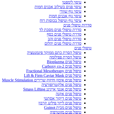
עיסוי לימפטי
עיסוי פנים בשילוב אבנים חמות
עיסוי גוף שוודי
עיסוי גוף אבנים חמות
עיסוי גוף וטיפול בכוסות רוח
סדרות טיפולי פנים
סדרת טיפולי פנים מסכת לד
סדרת טיפולי פנים כסף
סדרת טיפולי פנים זהב
סדרת טיפולי פנים יהלום
טיפולי פנים
טיפול הסרת כתם ממוקד פיגמנטציה
טיפול הסרת פפילומה
טיפול פנים Bioplazma
טיפול פנים Carboxy co-2
טיפול פנים Fractional Mesotherapy
טיפול פנים Lift & Firm Caviar Mask
טיפול פנים אימון וחיזוק שרירים Muscle Stimulation
טיפול פנים אלקטרופורציה
טיפול פנים אנטי אייגינג Smass Lifting
טיפול פנים אקנה
טיפול פנים דיקור אסתטי
טיפול פנים לייזר פילינג קרבון
טיפול פנים מבית Guinot
טיפול פנים מזוטרפיה