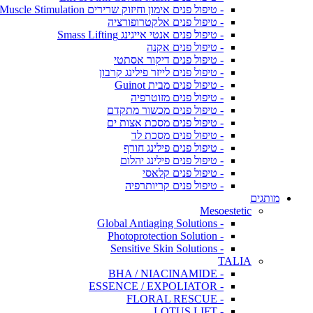
- טיפול פנים אימון וחיזוק שרירים Muscle Stimulation
- טיפול פנים אלקטרופורציה
- טיפול פנים אנטי אייגינג Smass Lifting
- טיפול פנים אקנה
- טיפול פנים דיקור אסתטי
- טיפול פנים לייזר פילינג קרבון
- טיפול פנים מבית Guinot
- טיפול פנים מזוטרפיה
- טיפול פנים מכשור מתקדם
- טיפול פנים מסכת אצות ים
- טיפול פנים מסכת לד
- טיפול פנים פילינג חורף
- טיפול פנים פילינג יהלום
- טיפול פנים קלאסי
- טיפול פנים קריותרפיה
מותגים
Mesoestetic
- Global Antiaging Solutions
- Photoprotection Solution
- Sensitive Skin Solutions
TALIA
- BHA / NIACINAMIDE
- ESSENCE / EXPOLIATOR
- FLORAL RESCUE
- LOTUS LIFT