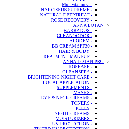
- Multivitamin C
- NARCISSUS SUPREME
- NATURAL DEEPTREAT
- ROSE RECOVERY
ANNA LOTAN
- BARBADOS
- CLEANOODOR
- ALODEM
- BB CREAM SPF30
- HAIR & BODY
- TREATMENT MAKEUP
ANNA LOTAN PRO
- ROSEASE
- CLEANSERS
- BRIGHTENING NIGHT CARE
- LOCAL APPLICATION
- SUPPLEMENTS
- MASKS
- EYE & NECK CREAMS
- TONERS
- PEELS
- NIGHT CREAMS
- MOISTURIZERS
- UV PROTECTION
- TINTED UV PROTECTION