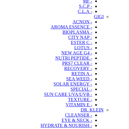
- MF
- S.C.P
- C.L.A
GIGI
- ACNON
- AROMA ESSENCE
- BIOPLASMA
- CITY NAP
- ESTER C
- LOTUS
- NEW AGE G4
- NUTRI PEPTIDE
- PRS7 CLEAR
- RECOVERY
- RETIN A
- SEA WEED
- SOLAR ENERGY
- SPECIAL
- SUN CARE UVA/UVB
- TEXTURE
- VITAMIN E
DR. KLEIN
- CLEANSER
- EYE & NECK
- HYDRATE & NOURISH