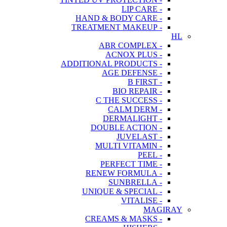
- LIP CARE
- HAND & BODY CARE
- TREATMENT MAKEUP
HL
- ABR COMPLEX
- ACNOX PLUS
- ADDITIONAL PRODUCTS
- AGE DEFENSE
- B FIRST
- BIO REPAIR
- C THE SUCCESS
- CALM DERM
- DERMALIGHT
- DOUBLE ACTION
- JUVELAST
- MULTI VITAMIN
- PEEL
- PERFECT TIME
- RENEW FORMULA
- SUNBRELLA
- UNIQUE & SPECIAL
- VITALISE
MAGIRAY
- CREAMS & MASKS