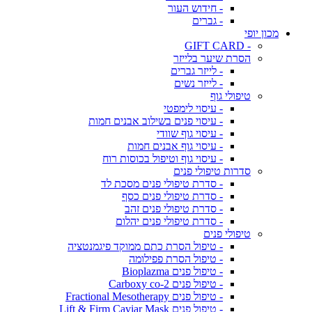
- חידוש העור
- גברים
מכון יופי
- GIFT CARD
הסרת שיער בלייזר
- לייזר גברים
- לייזר נשים
טיפולי גוף
- עיסוי לימפטי
- עיסוי פנים בשילוב אבנים חמות
- עיסוי גוף שוודי
- עיסוי גוף אבנים חמות
- עיסוי גוף וטיפול בכוסות רוח
סדרות טיפולי פנים
- סדרת טיפולי פנים מסכת לד
- סדרת טיפולי פנים כסף
- סדרת טיפולי פנים זהב
- סדרת טיפולי פנים יהלום
טיפולי פנים
- טיפול הסרת כתם ממוקד פיגמנטציה
- טיפול הסרת פפילומה
- טיפול פנים Bioplazma
- טיפול פנים Carboxy co-2
- טיפול פנים Fractional Mesotherapy
- טיפול פנים Lift & Firm Caviar Mask