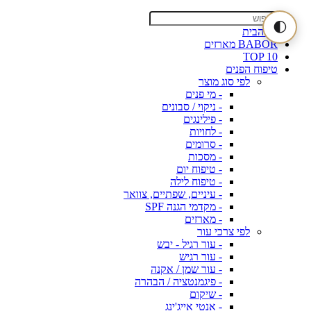
🌓
דף הבית
BABOR מארזים
TOP 10
טיפוח הפנים
לפי סוג מוצר
- מי פנים
- ניקוי / סבונים
- פילינגים
- לחויות
- סרומים
- מסכות
- טיפוח יום
- טיפוח לילה
- עיניים, שפתיים, צוואר
- מקדמי הגנה SPF
- מארזים
לפי צרכי עור
- עור רגיל - יבש
- עור רגיש
- עור שמן / אקנה
- פיגמנטציה / הבהרה
- שיקום
- אנטי אייג'ינג