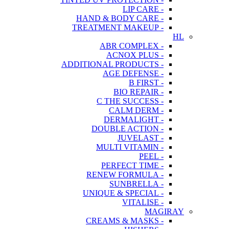
- LIP CARE
- HAND & BODY CARE
- TREATMENT MAKEUP
HL
- ABR COMPLEX
- ACNOX PLUS
- ADDITIONAL PRODUCTS
- AGE DEFENSE
- B FIRST
- BIO REPAIR
- C THE SUCCESS
- CALM DERM
- DERMALIGHT
- DOUBLE ACTION
- JUVELAST
- MULTI VITAMIN
- PEEL
- PERFECT TIME
- RENEW FORMULA
- SUNBRELLA
- UNIQUE & SPECIAL
- VITALISE
MAGIRAY
- CREAMS & MASKS