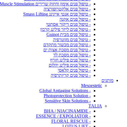
- טיפול פנים אימון וחיזוק שרירים Muscle Stimulation
- טיפול פנים אלקטרופורציה
- טיפול פנים אנטי אייגינג Smass Lifting
- טיפול פנים אקנה
- טיפול פנים דיקור אסתטי
- טיפול פנים לייזר פילינג קרבון
- טיפול פנים מבית Guinot
- טיפול פנים מזוטרפיה
- טיפול פנים מכשור מתקדם
- טיפול פנים מסכת אצות ים
- טיפול פנים מסכת לד
- טיפול פנים פילינג חורף
- טיפול פנים פילינג יהלום
- טיפול פנים קלאסי
- טיפול פנים קריותרפיה
מותגים
Mesoestetic
- Global Antiaging Solutions
- Photoprotection Solution
- Sensitive Skin Solutions
TALIA
- BHA / NIACINAMIDE
- ESSENCE / EXPOLIATOR
- FLORAL RESCUE
- LOTUS LIFT