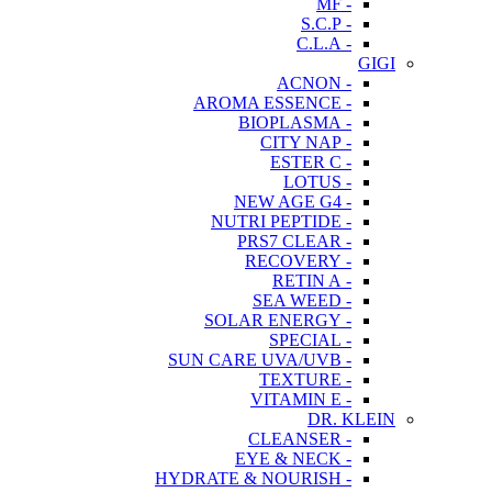
- MF
- S.C.P
- C.L.A
GIGI
- ACNON
- AROMA ESSENCE
- BIOPLASMA
- CITY NAP
- ESTER C
- LOTUS
- NEW AGE G4
- NUTRI PEPTIDE
- PRS7 CLEAR
- RECOVERY
- RETIN A
- SEA WEED
- SOLAR ENERGY
- SPECIAL
- SUN CARE UVA/UVB
- TEXTURE
- VITAMIN E
DR. KLEIN
- CLEANSER
- EYE & NECK
- HYDRATE & NOURISH