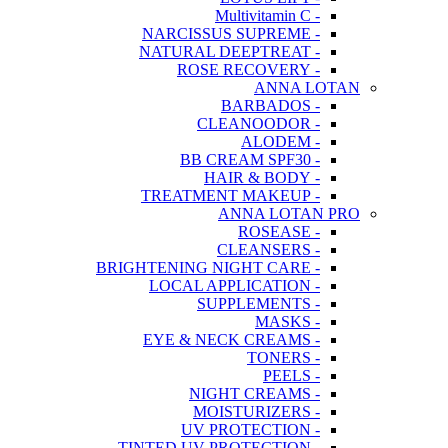
- Multivitamin C
- NARCISSUS SUPREME
- NATURAL DEEPTREAT
- ROSE RECOVERY
ANNA LOTAN
- BARBADOS
- CLEANOODOR
- ALODEM
- BB CREAM SPF30
- HAIR & BODY
- TREATMENT MAKEUP
ANNA LOTAN PRO
- ROSEASE
- CLEANSERS
- BRIGHTENING NIGHT CARE
- LOCAL APPLICATION
- SUPPLEMENTS
- MASKS
- EYE & NECK CREAMS
- TONERS
- PEELS
- NIGHT CREAMS
- MOISTURIZERS
- UV PROTECTION
- TINTED UV PROTECTION