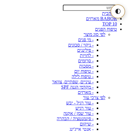
🌓
דף הבית
BABOR מארזים
TOP 10
טיפוח הפנים
לפי סוג מוצר
- מי פנים
- ניקוי / סבונים
- פילינגים
- לחויות
- סרומים
- מסכות
- טיפוח יום
- טיפוח לילה
- עיניים, שפתיים, צוואר
- מקדמי הגנה SPF
- מארזים
לפי צרכי עור
- עור רגיל - יבש
- עור רגיש
- עור שמן / אקנה
- פיגמנטציה / הבהרה
- שיקום
- אנטי אייג'ינג