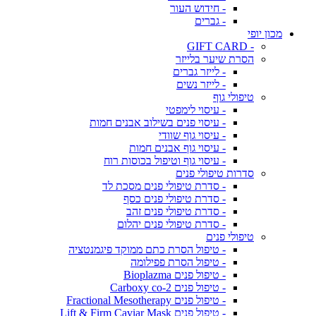
- חידוש העור
- גברים
מכון יופי
- GIFT CARD
הסרת שיער בלייזר
- לייזר גברים
- לייזר נשים
טיפולי גוף
- עיסוי לימפטי
- עיסוי פנים בשילוב אבנים חמות
- עיסוי גוף שוודי
- עיסוי גוף אבנים חמות
- עיסוי גוף וטיפול בכוסות רוח
סדרות טיפולי פנים
- סדרת טיפולי פנים מסכת לד
- סדרת טיפולי פנים כסף
- סדרת טיפולי פנים זהב
- סדרת טיפולי פנים יהלום
טיפולי פנים
- טיפול הסרת כתם ממוקד פיגמנטציה
- טיפול הסרת פפילומה
- טיפול פנים Bioplazma
- טיפול פנים Carboxy co-2
- טיפול פנים Fractional Mesotherapy
- טיפול פנים Lift & Firm Caviar Mask