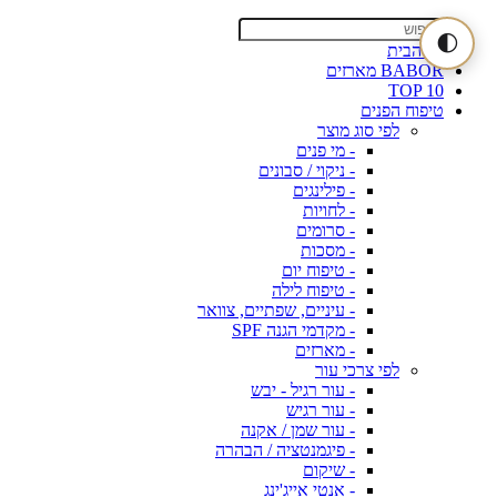
🌓
דף הבית
BABOR מארזים
TOP 10
טיפוח הפנים
לפי סוג מוצר
- מי פנים
- ניקוי / סבונים
- פילינגים
- לחויות
- סרומים
- מסכות
- טיפוח יום
- טיפוח לילה
- עיניים, שפתיים, צוואר
- מקדמי הגנה SPF
- מארזים
לפי צרכי עור
- עור רגיל - יבש
- עור רגיש
- עור שמן / אקנה
- פיגמנטציה / הבהרה
- שיקום
- אנטי אייג'ינג