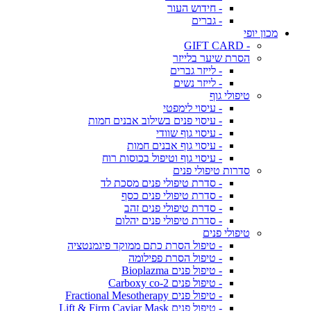
- חידוש העור
- גברים
מכון יופי
- GIFT CARD
הסרת שיער בלייזר
- לייזר גברים
- לייזר נשים
טיפולי גוף
- עיסוי לימפטי
- עיסוי פנים בשילוב אבנים חמות
- עיסוי גוף שוודי
- עיסוי גוף אבנים חמות
- עיסוי גוף וטיפול בכוסות רוח
סדרות טיפולי פנים
- סדרת טיפולי פנים מסכת לד
- סדרת טיפולי פנים כסף
- סדרת טיפולי פנים זהב
- סדרת טיפולי פנים יהלום
טיפולי פנים
- טיפול הסרת כתם ממוקד פיגמנטציה
- טיפול הסרת פפילומה
- טיפול פנים Bioplazma
- טיפול פנים Carboxy co-2
- טיפול פנים Fractional Mesotherapy
- טיפול פנים Lift & Firm Caviar Mask