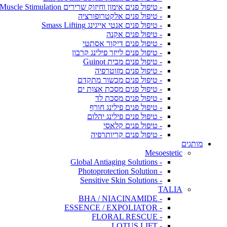
- טיפול פנים אימון וחיזוק שרירים Muscle Stimulation
- טיפול פנים אלקטרופורציה
- טיפול פנים אנטי אייגינג Smass Lifting
- טיפול פנים אקנה
- טיפול פנים דיקור אסתטי
- טיפול פנים לייזר פילינג קרבון
- טיפול פנים מבית Guinot
- טיפול פנים מזוטרפיה
- טיפול פנים מכשור מתקדם
- טיפול פנים מסכת אצות ים
- טיפול פנים מסכת לד
- טיפול פנים פילינג חורף
- טיפול פנים פילינג יהלום
- טיפול פנים קלאסי
- טיפול פנים קריותרפיה
מותגים
Mesoestetic
- Global Antiaging Solutions
- Photoprotection Solution
- Sensitive Skin Solutions
TALIA
- BHA / NIACINAMIDE
- ESSENCE / EXPOLIATOR
- FLORAL RESCUE
- LOTUS LIFT