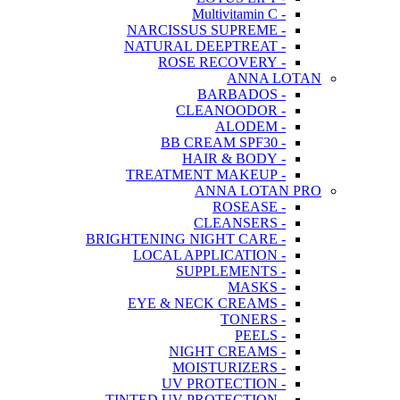
- Multivitamin C
- NARCISSUS SUPREME
- NATURAL DEEPTREAT
- ROSE RECOVERY
ANNA LOTAN
- BARBADOS
- CLEANOODOR
- ALODEM
- BB CREAM SPF30
- HAIR & BODY
- TREATMENT MAKEUP
ANNA LOTAN PRO
- ROSEASE
- CLEANSERS
- BRIGHTENING NIGHT CARE
- LOCAL APPLICATION
- SUPPLEMENTS
- MASKS
- EYE & NECK CREAMS
- TONERS
- PEELS
- NIGHT CREAMS
- MOISTURIZERS
- UV PROTECTION
- TINTED UV PROTECTION