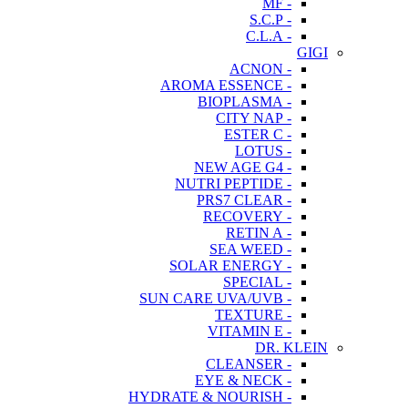
- MF
- S.C.P
- C.L.A
GIGI
- ACNON
- AROMA ESSENCE
- BIOPLASMA
- CITY NAP
- ESTER C
- LOTUS
- NEW AGE G4
- NUTRI PEPTIDE
- PRS7 CLEAR
- RECOVERY
- RETIN A
- SEA WEED
- SOLAR ENERGY
- SPECIAL
- SUN CARE UVA/UVB
- TEXTURE
- VITAMIN E
DR. KLEIN
- CLEANSER
- EYE & NECK
- HYDRATE & NOURISH