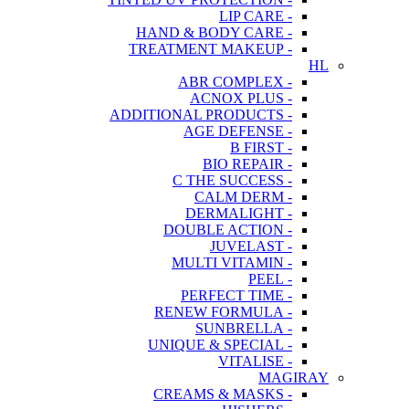
- LIP CARE
- HAND & BODY CARE
- TREATMENT MAKEUP
HL
- ABR COMPLEX
- ACNOX PLUS
- ADDITIONAL PRODUCTS
- AGE DEFENSE
- B FIRST
- BIO REPAIR
- C THE SUCCESS
- CALM DERM
- DERMALIGHT
- DOUBLE ACTION
- JUVELAST
- MULTI VITAMIN
- PEEL
- PERFECT TIME
- RENEW FORMULA
- SUNBRELLA
- UNIQUE & SPECIAL
- VITALISE
MAGIRAY
- CREAMS & MASKS