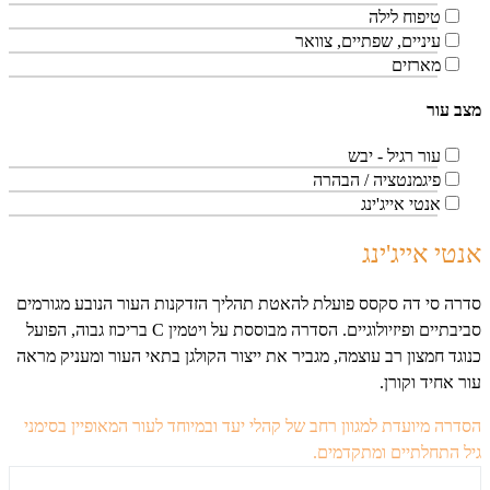
טיפוח לילה
עיניים, שפתיים, צוואר
מארזים
מצב עור
עור רגיל - יבש
פיגמנטציה / הבהרה
אנטי אייג'ינג
אנטי אייג'ינג
סדרה סי דה סקסס פועלת להאטת תהליך הזדקנות העור הנובע מגורמים
סביבתיים ופיזיולוגיים. הסדרה מבוססת על ויטמין
C
בריכוז גבוה, הפועל
כנוגד חמצון רב עוצמה, מגביר את ייצור הקולגן בתאי העור ומעניק מראה
עור אחיד וקורן.
הסדרה מיועדת למגוון רחב של קהלי יעד ובמיוחד לעור המאופיין בסימני
גיל התחלתיים ומתקדמים.