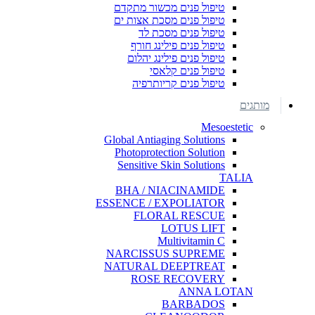
טיפול פנים מכשור מתקדם
טיפול פנים מסכת אצות ים
טיפול פנים מסכת לד
טיפול פנים פילינג חורף
טיפול פנים פילינג יהלום
טיפול פנים קלאסי
טיפול פנים קריותרפיה
מותגים
Mesoestetic
Global Antiaging Solutions
Photoprotection Solution
Sensitive Skin Solutions
TALIA
BHA / NIACINAMIDE
ESSENCE / EXPOLIATOR
FLORAL RESCUE
LOTUS LIFT
Multivitamin C
NARCISSUS SUPREME
NATURAL DEEPTREAT
ROSE RECOVERY
ANNA LOTAN
BARBADOS