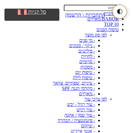
🌓
סל קניות
0
0
דף הבית
התחברות \ הרשמה
BABOR מארזים
TOP 10
טיפוח הפנים
לפי סוג מוצר
- מי פנים
- ניקוי / סבונים
- פילינגים
- לחויות
- סרומים
- מסכות
- טיפוח יום
- טיפוח לילה
- עיניים, שפתיים, צוואר
- מקדמי הגנה SPF
- מארזים
לפי צרכי עור
- עור רגיל - יבש
- עור רגיש
- עור שמן / אקנה
- פיגמנטציה / הבהרה
- שיקום
- אנטי אייג'ינג