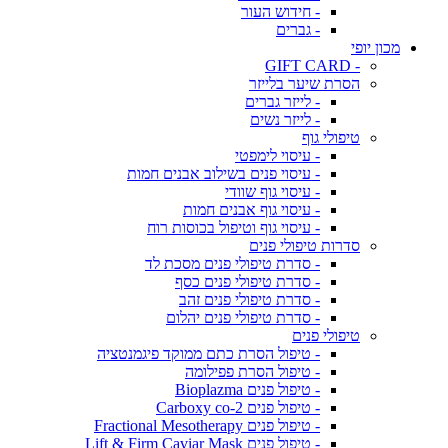
- חידוש העור
- גברים
מכון יופי
- GIFT CARD
הסרת שיער בלייזר
- לייזר גברים
- לייזר נשים
טיפולי גוף
- עיסוי לימפטי
- עיסוי פנים בשילוב אבנים חמות
- עיסוי גוף שוודי
- עיסוי גוף אבנים חמות
- עיסוי גוף וטיפול בכוסות רוח
סדרות טיפולי פנים
- סדרת טיפולי פנים מסכת לד
- סדרת טיפולי פנים כסף
- סדרת טיפולי פנים זהב
- סדרת טיפולי פנים יהלום
טיפולי פנים
- טיפול הסרת כתם ממוקד פיגמנטציה
- טיפול הסרת פפילומה
- טיפול פנים Bioplazma
- טיפול פנים Carboxy co-2
- טיפול פנים Fractional Mesotherapy
- טיפול פנים Lift & Firm Caviar Mask