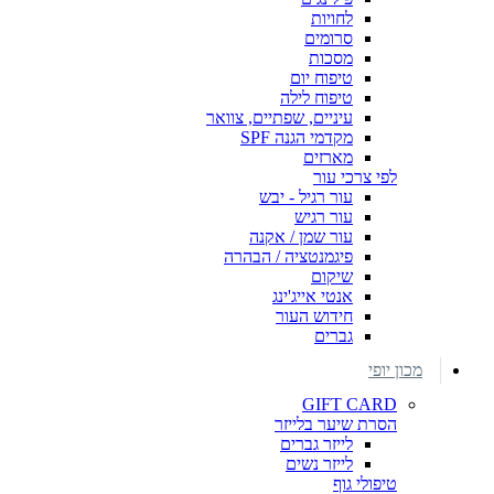
לחויות
סרומים
מסכות
טיפוח יום
טיפוח לילה
עיניים, שפתיים, צוואר
מקדמי הגנה SPF
מארזים
לפי צרכי עור
עור רגיל - יבש
עור רגיש
עור שמן / אקנה
פיגמנטציה / הבהרה
שיקום
אנטי אייג'ינג
חידוש העור
גברים
מכון יופי
GIFT CARD
הסרת שיער בלייזר
לייזר גברים
לייזר נשים
טיפולי גוף