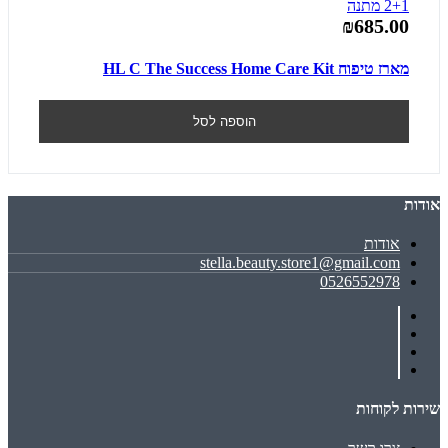
2+1 מתנה
₪685.00
מארז טיפוח HL C The Success Home Care Kit
הוספה לסל
אודות
אודות
stella.beauty.store1@gmail.com
0526552978
שירות לקוחות