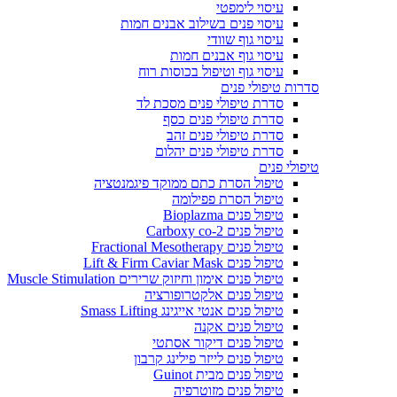
עיסוי לימפטי
עיסוי פנים בשילוב אבנים חמות
עיסוי גוף שוודי
עיסוי גוף אבנים חמות
עיסוי גוף וטיפול בכוסות רוח
סדרות טיפולי פנים
סדרת טיפולי פנים מסכת לד
סדרת טיפולי פנים כסף
סדרת טיפולי פנים זהב
סדרת טיפולי פנים יהלום
טיפולי פנים
טיפול הסרת כתם ממוקד פיגמנטציה
טיפול הסרת פפילומה
טיפול פנים Bioplazma
טיפול פנים Carboxy co-2
טיפול פנים Fractional Mesotherapy
טיפול פנים Lift & Firm Caviar Mask
טיפול פנים אימון וחיזוק שרירים Muscle Stimulation
טיפול פנים אלקטרופורציה
טיפול פנים אנטי אייגינג Smass Lifting
טיפול פנים אקנה
טיפול פנים דיקור אסתטי
טיפול פנים לייזר פילינג קרבון
טיפול פנים מבית Guinot
טיפול פנים מזוטרפיה