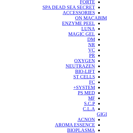
FORTE
SPA DEAD SEA SECRET
ACCESSORIES
ON MACABIM
ENZYME PEEL
LUNA
MAGIC GEL
DM
NR
VC
PR
OXYGEN
NEUTRAZEN
BIO-LIFT
ST CELLS
FC
SYSTEM+
PS MED
MF
S.C.P
C.L.A
GIGI
ACNON
AROMA ESSENCE
BIOPLASMA