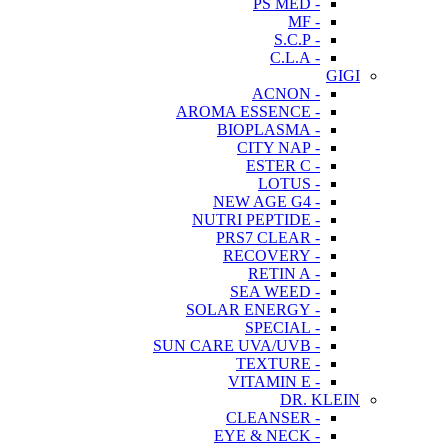
- PS MED
- MF
- S.C.P
- C.L.A
GIGI
- ACNON
- AROMA ESSENCE
- BIOPLASMA
- CITY NAP
- ESTER C
- LOTUS
- NEW AGE G4
- NUTRI PEPTIDE
- PRS7 CLEAR
- RECOVERY
- RETIN A
- SEA WEED
- SOLAR ENERGY
- SPECIAL
- SUN CARE UVA/UVB
- TEXTURE
- VITAMIN E
DR. KLEIN
- CLEANSER
- EYE & NECK