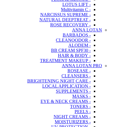
- LOTUS LIFT
- Multivitamin C
- NARCISSUS SUPREME
- NATURAL DEEPTREAT
- ROSE RECOVERY
ANNA LOTAN
- BARBADOS
- CLEANOODOR
- ALODEM
- BB CREAM SPF30
- HAIR & BODY
- TREATMENT MAKEUP
ANNA LOTAN PRO
- ROSEASE
- CLEANSERS
- BRIGHTENING NIGHT CARE
- LOCAL APPLICATION
- SUPPLEMENTS
- MASKS
- EYE & NECK CREAMS
- TONERS
- PEELS
- NIGHT CREAMS
- MOISTURIZERS
- UV PROTECTION