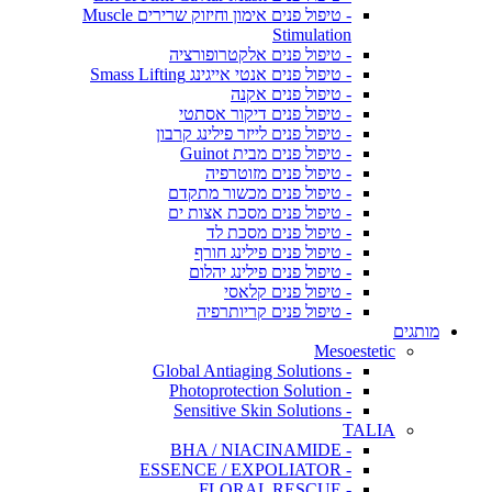
- טיפול פנים אימון וחיזוק שרירים Muscle
Stimulation
- טיפול פנים אלקטרופורציה
- טיפול פנים אנטי אייגינג Smass Lifting
- טיפול פנים אקנה
- טיפול פנים דיקור אסתטי
- טיפול פנים לייזר פילינג קרבון
- טיפול פנים מבית Guinot
- טיפול פנים מזוטרפיה
- טיפול פנים מכשור מתקדם
- טיפול פנים מסכת אצות ים
- טיפול פנים מסכת לד
- טיפול פנים פילינג חורף
- טיפול פנים פילינג יהלום
- טיפול פנים קלאסי
- טיפול פנים קריותרפיה
מותגים
Mesoestetic
- Global Antiaging Solutions
- Photoprotection Solution
- Sensitive Skin Solutions
TALIA
- BHA / NIACINAMIDE
- ESSENCE / EXPOLIATOR
- FLORAL RESCUE