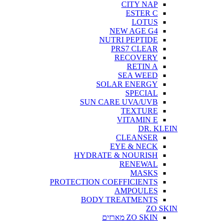
CITY NAP
ESTER C
LOTUS
NEW AGE G4
NUTRI PEPTIDE
PRS7 CLEAR
RECOVERY
RETIN A
SEA WEED
SOLAR ENERGY
SPECIAL
SUN CARE UVA/UVB
TEXTURE
VITAMIN E
DR. KLEIN
CLEANSER
EYE & NECK
HYDRATE & NOURISH
RENEWAL
MASKS
PROTECTION COEFFICIENTS
AMPOULES
BODY TREATMENTS
ZO SKIN
ZO SKIN מארזים