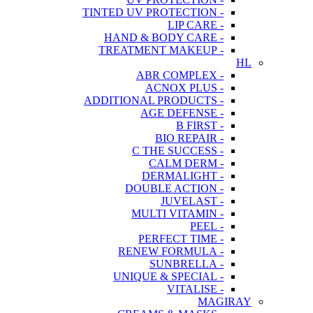
- TINTED UV PROTECTION
- LIP CARE
- HAND & BODY CARE
- TREATMENT MAKEUP
HL
- ABR COMPLEX
- ACNOX PLUS
- ADDITIONAL PRODUCTS
- AGE DEFENSE
- B FIRST
- BIO REPAIR
- C THE SUCCESS
- CALM DERM
- DERMALIGHT
- DOUBLE ACTION
- JUVELAST
- MULTI VITAMIN
- PEEL
- PERFECT TIME
- RENEW FORMULA
- SUNBRELLA
- UNIQUE & SPECIAL
- VITALISE
MAGIRAY