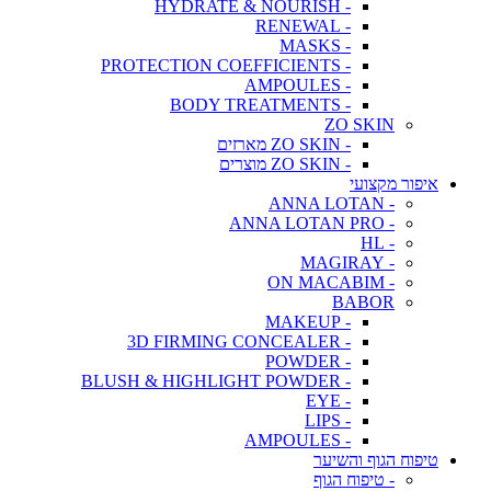
- HYDRATE & NOURISH
- RENEWAL
- MASKS
- PROTECTION COEFFICIENTS
- AMPOULES
- BODY TREATMENTS
ZO SKIN
- ZO SKIN מארזים
- ZO SKIN מוצרים
איפור מקצועי
- ANNA LOTAN
- ANNA LOTAN PRO
- HL
- MAGIRAY
- ON MACABIM
BABOR
- MAKEUP
- 3D FIRMING CONCEALER
- POWDER
- BLUSH & HIGHLIGHT POWDER
- EYE
- LIPS
- AMPOULES
טיפוח הגוף והשיער
- טיפוח הגוף