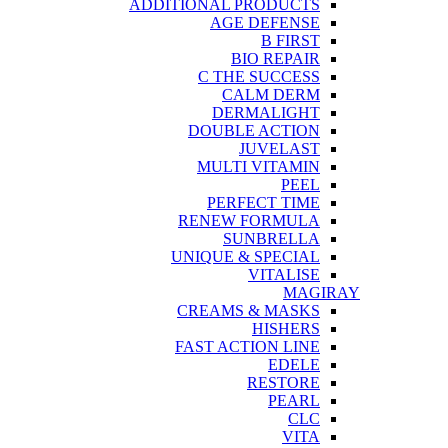
ADDITIONAL PRODUCTS
AGE DEFENSE
B FIRST
BIO REPAIR
C THE SUCCESS
CALM DERM
DERMALIGHT
DOUBLE ACTION
JUVELAST
MULTI VITAMIN
PEEL
PERFECT TIME
RENEW FORMULA
SUNBRELLA
UNIQUE & SPECIAL
VITALISE
MAGIRAY
CREAMS & MASKS
HISHERS
FAST ACTION LINE
EDELE
RESTORE
PEARL
CLC
VITA