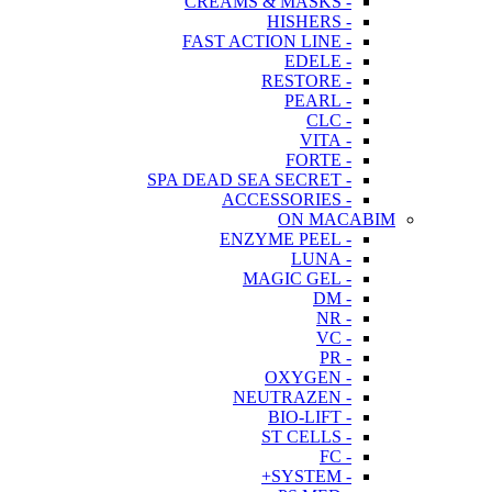
- CREAMS & MASKS
- HISHERS
- FAST ACTION LINE
- EDELE
- RESTORE
- PEARL
- CLC
- VITA
- FORTE
- SPA DEAD SEA SECRET
- ACCESSORIES
ON MACABIM
- ENZYME PEEL
- LUNA
- MAGIC GEL
- DM
- NR
- VC
- PR
- OXYGEN
- NEUTRAZEN
- BIO-LIFT
- ST CELLS
- FC
- SYSTEM+