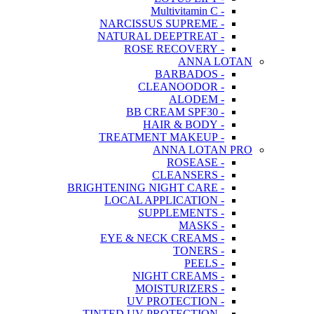
- Multivitamin C
- NARCISSUS SUPREME
- NATURAL DEEPTREAT
- ROSE RECOVERY
ANNA LOTAN
- BARBADOS
- CLEANOODOR
- ALODEM
- BB CREAM SPF30
- HAIR & BODY
- TREATMENT MAKEUP
ANNA LOTAN PRO
- ROSEASE
- CLEANSERS
- BRIGHTENING NIGHT CARE
- LOCAL APPLICATION
- SUPPLEMENTS
- MASKS
- EYE & NECK CREAMS
- TONERS
- PEELS
- NIGHT CREAMS
- MOISTURIZERS
- UV PROTECTION
- TINTED UV PROTECTION