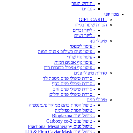
- חידוש העור
- גברים
מכון יופי
- GIFT CARD
הסרת שיער בלייזר
- לייזר גברים
- לייזר נשים
טיפולי גוף
- עיסוי לימפטי
- עיסוי פנים בשילוב אבנים חמות
- עיסוי גוף שוודי
- עיסוי גוף אבנים חמות
- עיסוי גוף וטיפול בכוסות רוח
סדרות טיפולי פנים
- סדרת טיפולי פנים מסכת לד
- סדרת טיפולי פנים כסף
- סדרת טיפולי פנים זהב
- סדרת טיפולי פנים יהלום
טיפולי פנים
- טיפול הסרת כתם ממוקד פיגמנטציה
- טיפול הסרת פפילומה
- טיפול פנים Bioplazma
- טיפול פנים Carboxy co-2
- טיפול פנים Fractional Mesotherapy
- טיפול פנים Lift & Firm Caviar Mask