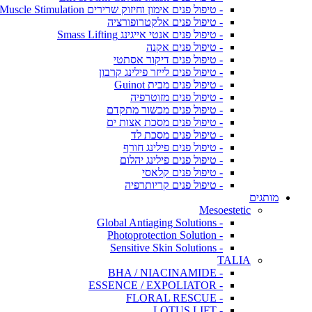
- טיפול פנים אימון וחיזוק שרירים Muscle Stimulation
- טיפול פנים אלקטרופורציה
- טיפול פנים אנטי אייגינג Smass Lifting
- טיפול פנים אקנה
- טיפול פנים דיקור אסתטי
- טיפול פנים לייזר פילינג קרבון
- טיפול פנים מבית Guinot
- טיפול פנים מזוטרפיה
- טיפול פנים מכשור מתקדם
- טיפול פנים מסכת אצות ים
- טיפול פנים מסכת לד
- טיפול פנים פילינג חורף
- טיפול פנים פילינג יהלום
- טיפול פנים קלאסי
- טיפול פנים קריותרפיה
מותגים
Mesoestetic
- Global Antiaging Solutions
- Photoprotection Solution
- Sensitive Skin Solutions
TALIA
- BHA / NIACINAMIDE
- ESSENCE / EXPOLIATOR
- FLORAL RESCUE
- LOTUS LIFT