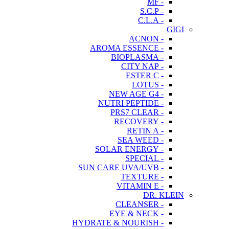
- MF
- S.C.P
- C.L.A
GIGI
- ACNON
- AROMA ESSENCE
- BIOPLASMA
- CITY NAP
- ESTER C
- LOTUS
- NEW AGE G4
- NUTRI PEPTIDE
- PRS7 CLEAR
- RECOVERY
- RETIN A
- SEA WEED
- SOLAR ENERGY
- SPECIAL
- SUN CARE UVA/UVB
- TEXTURE
- VITAMIN E
DR. KLEIN
- CLEANSER
- EYE & NECK
- HYDRATE & NOURISH