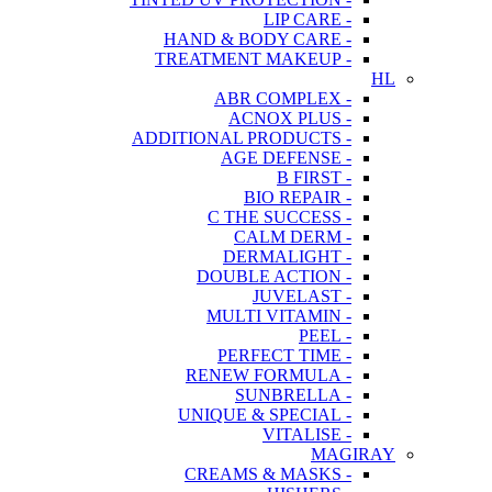
- LIP CARE
- HAND & BODY CARE
- TREATMENT MAKEUP
HL
- ABR COMPLEX
- ACNOX PLUS
- ADDITIONAL PRODUCTS
- AGE DEFENSE
- B FIRST
- BIO REPAIR
- C THE SUCCESS
- CALM DERM
- DERMALIGHT
- DOUBLE ACTION
- JUVELAST
- MULTI VITAMIN
- PEEL
- PERFECT TIME
- RENEW FORMULA
- SUNBRELLA
- UNIQUE & SPECIAL
- VITALISE
MAGIRAY
- CREAMS & MASKS