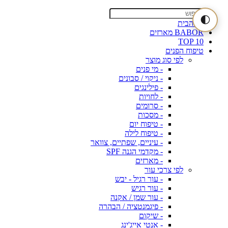
🌓
דף הבית
BABOR מארזים
TOP 10
טיפוח הפנים
לפי סוג מוצר
- מי פנים
- ניקוי / סבונים
- פילינגים
- לחויות
- סרומים
- מסכות
- טיפוח יום
- טיפוח לילה
- עיניים, שפתיים, צוואר
- מקדמי הגנה SPF
- מארזים
לפי צרכי עור
- עור רגיל - יבש
- עור רגיש
- עור שמן / אקנה
- פיגמנטציה / הבהרה
- שיקום
- אנטי אייג'ינג