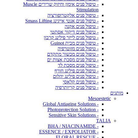
- טיפול פנים אימון וחיזוק שרירים Muscle
Stimulation
- טיפול פנים אלקטרופורציה
- טיפול פנים אנטי אייגינג Smass Lifting
- טיפול פנים אקנה
- טיפול פנים דיקור אסתטי
- טיפול פנים לייזר פילינג קרבון
- טיפול פנים מבית Guinot
- טיפול פנים מזוטרפיה
- טיפול פנים מכשור מתקדם
- טיפול פנים מסכת אצות ים
- טיפול פנים מסכת לד
- טיפול פנים פילינג חורף
- טיפול פנים פילינג יהלום
- טיפול פנים קלאסי
- טיפול פנים קריותרפיה
מותגים
Mesoestetic
- Global Antiaging Solutions
- Photoprotection Solution
- Sensitive Skin Solutions
TALIA
- BHA / NIACINAMIDE
- ESSENCE / EXPOLIATOR
- FLORAL RESCUE