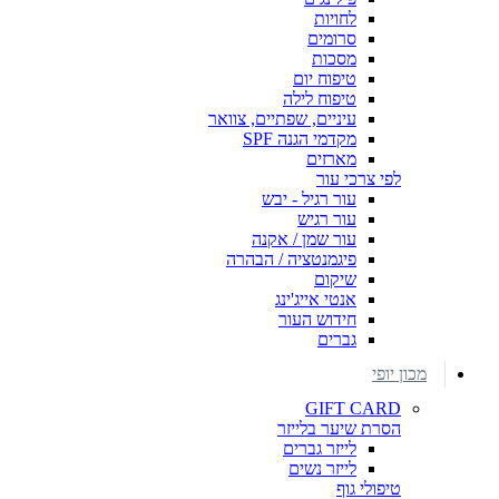
לחויות
סרומים
מסכות
טיפוח יום
טיפוח לילה
עיניים, שפתיים, צוואר
מקדמי הגנה SPF
מארזים
לפי צרכי עור
עור רגיל - יבש
עור רגיש
עור שמן / אקנה
פיגמנטציה / הבהרה
שיקום
אנטי אייג'ינג
חידוש העור
גברים
מכון יופי
GIFT CARD
הסרת שיער בלייזר
לייזר גברים
לייזר נשים
טיפולי גוף