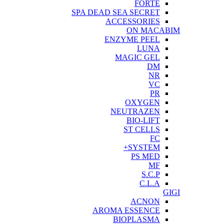
FORTE
SPA DEAD SEA SECRET
ACCESSORIES
ON MACABIM
ENZYME PEEL
LUNA
MAGIC GEL
DM
NR
VC
PR
OXYGEN
NEUTRAZEN
BIO-LIFT
ST CELLS
FC
SYSTEM+
PS MED
MF
S.C.P
C.L.A
GIGI
ACNON
AROMA ESSENCE
BIOPLASMA