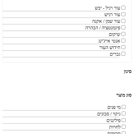
עור רגיל - יבש
עור רגיש
עור שמן / אקנה
פיגמנטציה / הבהרה
שיקום
אנטי אייג'ינג
חידוש העור
גברים
סינון
סוג מוצר
מי פנים
ניקוי / סבונים
פילינגים
לחויות
סרומים