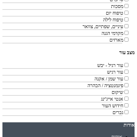
מסכות
טיפוח יום
טיפוח לילה
עיניים, שפתיים, צוואר
מקדמי הגנה
מארזים
מצב עור
עור רגיל - יבש
עור רגיש
עור שמן / אקנה
פיגמנטציה / הבהרה
שיקום
אנטי אייג'ינג
חידוש העור
גברים
אודות
אודות