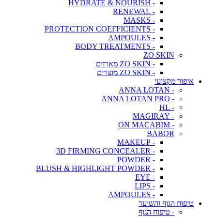
- HYDRATE & NOURISH
- RENEWAL
- MASKS
- PROTECTION COEFFICIENTS
- AMPOULES
- BODY TREATMENTS
ZO SKIN
- ZO SKIN מארזים
- ZO SKIN מוצרים
איפור מקצועי
- ANNA LOTAN
- ANNA LOTAN PRO
- HL
- MAGIRAY
- ON MACABIM
BABOR
- MAKEUP
- 3D FIRMING CONCEALER
- POWDER
- BLUSH & HIGHLIGHT POWDER
- EYE
- LIPS
- AMPOULES
טיפוח הגוף והשיער
- טיפוח הגוף