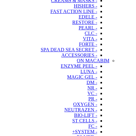
- CREAMS & MASKS
- HISHERS
- FAST ACTION LINE
- EDELE
- RESTORE
- PEARL
- CLC
- VITA
- FORTE
- SPA DEAD SEA SECRET
- ACCESSORIES
ON MACABIM
- ENZYME PEEL
- LUNA
- MAGIC GEL
- DM
- NR
- VC
- PR
- OXYGEN
- NEUTRAZEN
- BIO-LIFT
- ST CELLS
- FC
- SYSTEM+