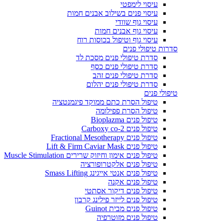
עיסוי לימפטי
עיסוי פנים בשילוב אבנים חמות
עיסוי גוף שוודי
עיסוי גוף אבנים חמות
עיסוי גוף וטיפול בכוסות רוח
סדרות טיפולי פנים
סדרת טיפולי פנים מסכת לד
סדרת טיפולי פנים כסף
סדרת טיפולי פנים זהב
סדרת טיפולי פנים יהלום
טיפולי פנים
טיפול הסרת כתם ממוקד פיגמנטציה
טיפול הסרת פפילומה
טיפול פנים Bioplazma
טיפול פנים Carboxy co-2
טיפול פנים Fractional Mesotherapy
טיפול פנים Lift & Firm Caviar Mask
טיפול פנים אימון וחיזוק שרירים Muscle Stimulation
טיפול פנים אלקטרופורציה
טיפול פנים אנטי אייגינג Smass Lifting
טיפול פנים אקנה
טיפול פנים דיקור אסתטי
טיפול פנים לייזר פילינג קרבון
טיפול פנים מבית Guinot
טיפול פנים מזוטרפיה