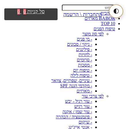
🌓
סל קניות
0
0
דף הבית
התחברות \ הרשמה
BABOR מארזים
TOP 10
טיפוח הפנים
לפי סוג מוצר
- מי פנים
- ניקוי / סבונים
- פילינגים
- לחויות
- סרומים
- מסכות
- טיפוח יום
- טיפוח לילה
- עיניים, שפתיים, צוואר
- מקדמי הגנה SPF
- מארזים
לפי צרכי עור
- עור רגיל - יבש
- עור רגיש
- עור שמן / אקנה
- פיגמנטציה / הבהרה
- שיקום
- אנטי אייג'ינג