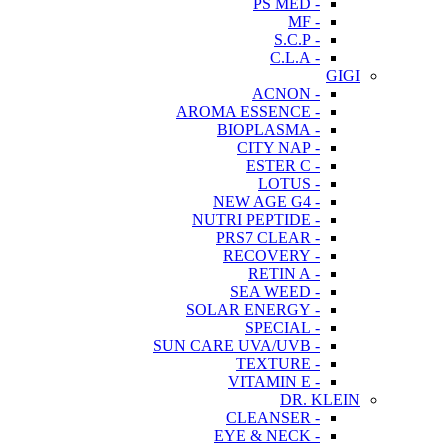
- PS MED
- MF
- S.C.P
- C.L.A
GIGI
- ACNON
- AROMA ESSENCE
- BIOPLASMA
- CITY NAP
- ESTER C
- LOTUS
- NEW AGE G4
- NUTRI PEPTIDE
- PRS7 CLEAR
- RECOVERY
- RETIN A
- SEA WEED
- SOLAR ENERGY
- SPECIAL
- SUN CARE UVA/UVB
- TEXTURE
- VITAMIN E
DR. KLEIN
- CLEANSER
- EYE & NECK