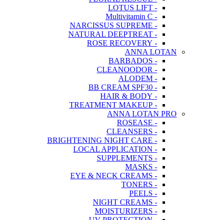
- LOTUS LIFT
- Multivitamin C
- NARCISSUS SUPREME
- NATURAL DEEPTREAT
- ROSE RECOVERY
ANNA LOTAN
- BARBADOS
- CLEANOODOR
- ALODEM
- BB CREAM SPF30
- HAIR & BODY
- TREATMENT MAKEUP
ANNA LOTAN PRO
- ROSEASE
- CLEANSERS
- BRIGHTENING NIGHT CARE
- LOCAL APPLICATION
- SUPPLEMENTS
- MASKS
- EYE & NECK CREAMS
- TONERS
- PEELS
- NIGHT CREAMS
- MOISTURIZERS
- UV PROTECTION