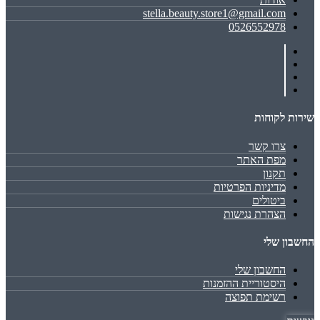
stella.beauty.store1@gmail.com
0526552978
שירות לקוחות
צרו קשר
מפת האתר
תקנון
מדיניות הפרטיות
ביטולים
הצהרת נגישות
החשבון שלי
החשבון שלי
היסטוריית ההזמנות
רשימת תפוצה