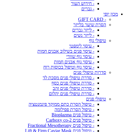
- חידוש העור
- גברים
מכון יופי
- GIFT CARD
הסרת שיער בלייזר
- לייזר גברים
- לייזר נשים
טיפולי גוף
- עיסוי לימפטי
- עיסוי פנים בשילוב אבנים חמות
- עיסוי גוף שוודי
- עיסוי גוף אבנים חמות
- עיסוי גוף וטיפול בכוסות רוח
סדרות טיפולי פנים
- סדרת טיפולי פנים מסכת לד
- סדרת טיפולי פנים כסף
- סדרת טיפולי פנים זהב
- סדרת טיפולי פנים יהלום
טיפולי פנים
- טיפול הסרת כתם ממוקד פיגמנטציה
- טיפול הסרת פפילומה
- טיפול פנים Bioplazma
- טיפול פנים Carboxy co-2
- טיפול פנים Fractional Mesotherapy
- טיפול פנים Lift & Firm Caviar Mask