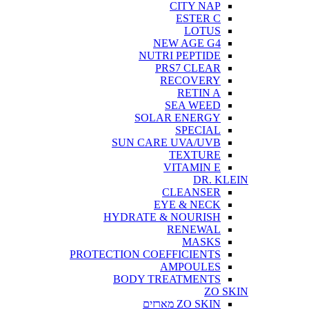
CITY NAP
ESTER C
LOTUS
NEW AGE G4
NUTRI PEPTIDE
PRS7 CLEAR
RECOVERY
RETIN A
SEA WEED
SOLAR ENERGY
SPECIAL
SUN CARE UVA/UVB
TEXTURE
VITAMIN E
DR. KLEIN
CLEANSER
EYE & NECK
HYDRATE & NOURISH
RENEWAL
MASKS
PROTECTION COEFFICIENTS
AMPOULES
BODY TREATMENTS
ZO SKIN
ZO SKIN מארזים