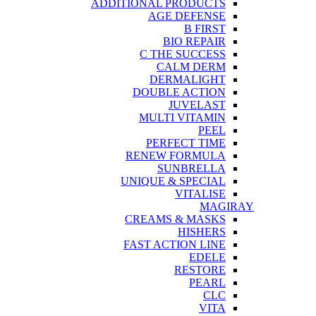
ADDITIONAL PRODUCTS
AGE DEFENSE
B FIRST
BIO REPAIR
C THE SUCCESS
CALM DERM
DERMALIGHT
DOUBLE ACTION
JUVELAST
MULTI VITAMIN
PEEL
PERFECT TIME
RENEW FORMULA
SUNBRELLA
UNIQUE & SPECIAL
VITALISE
MAGIRAY
CREAMS & MASKS
HISHERS
FAST ACTION LINE
EDELE
RESTORE
PEARL
CLC
VITA