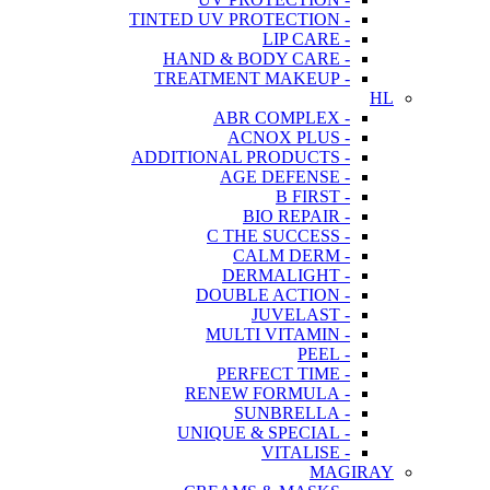
- TINTED UV PROTECTION
- LIP CARE
- HAND & BODY CARE
- TREATMENT MAKEUP
HL
- ABR COMPLEX
- ACNOX PLUS
- ADDITIONAL PRODUCTS
- AGE DEFENSE
- B FIRST
- BIO REPAIR
- C THE SUCCESS
- CALM DERM
- DERMALIGHT
- DOUBLE ACTION
- JUVELAST
- MULTI VITAMIN
- PEEL
- PERFECT TIME
- RENEW FORMULA
- SUNBRELLA
- UNIQUE & SPECIAL
- VITALISE
MAGIRAY