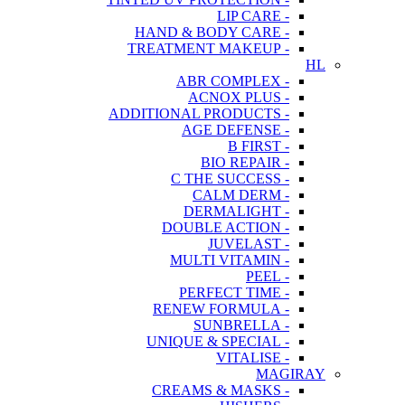
- LIP CARE
- HAND & BODY CARE
- TREATMENT MAKEUP
HL
- ABR COMPLEX
- ACNOX PLUS
- ADDITIONAL PRODUCTS
- AGE DEFENSE
- B FIRST
- BIO REPAIR
- C THE SUCCESS
- CALM DERM
- DERMALIGHT
- DOUBLE ACTION
- JUVELAST
- MULTI VITAMIN
- PEEL
- PERFECT TIME
- RENEW FORMULA
- SUNBRELLA
- UNIQUE & SPECIAL
- VITALISE
MAGIRAY
- CREAMS & MASKS