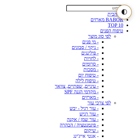
🌓
דף הבית
BABOR מארזים
TOP 10
טיפוח הפנים
לפי סוג מוצר
- מי פנים
- ניקוי / סבונים
- פילינגים
- לחויות
- סרומים
- מסכות
- טיפוח יום
- טיפוח לילה
- עיניים, שפתיים, צוואר
- מקדמי הגנה SPF
- מארזים
לפי צרכי עור
- עור רגיל - יבש
- עור רגיש
- עור שמן / אקנה
- פיגמנטציה / הבהרה
- שיקום
- אנטי אייג'ינג