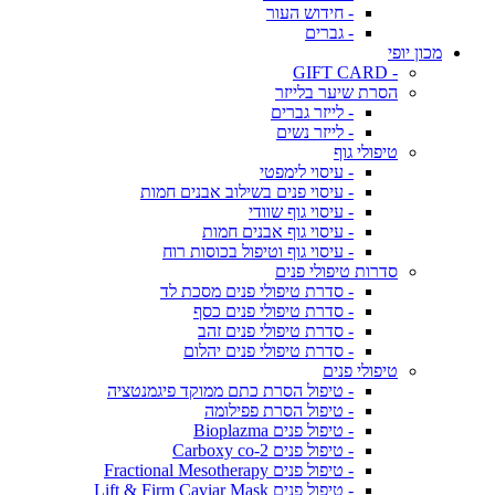
- חידוש העור
- גברים
מכון יופי
- GIFT CARD
הסרת שיער בלייזר
- לייזר גברים
- לייזר נשים
טיפולי גוף
- עיסוי לימפטי
- עיסוי פנים בשילוב אבנים חמות
- עיסוי גוף שוודי
- עיסוי גוף אבנים חמות
- עיסוי גוף וטיפול בכוסות רוח
סדרות טיפולי פנים
- סדרת טיפולי פנים מסכת לד
- סדרת טיפולי פנים כסף
- סדרת טיפולי פנים זהב
- סדרת טיפולי פנים יהלום
טיפולי פנים
- טיפול הסרת כתם ממוקד פיגמנטציה
- טיפול הסרת פפילומה
- טיפול פנים Bioplazma
- טיפול פנים Carboxy co-2
- טיפול פנים Fractional Mesotherapy
- טיפול פנים Lift & Firm Caviar Mask