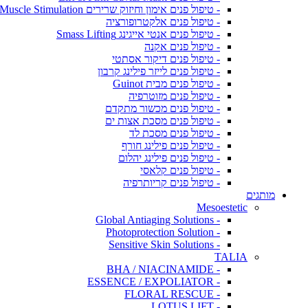
- טיפול פנים אימון וחיזוק שרירים Muscle Stimulation
- טיפול פנים אלקטרופורציה
- טיפול פנים אנטי אייגינג Smass Lifting
- טיפול פנים אקנה
- טיפול פנים דיקור אסתטי
- טיפול פנים לייזר פילינג קרבון
- טיפול פנים מבית Guinot
- טיפול פנים מזוטרפיה
- טיפול פנים מכשור מתקדם
- טיפול פנים מסכת אצות ים
- טיפול פנים מסכת לד
- טיפול פנים פילינג חורף
- טיפול פנים פילינג יהלום
- טיפול פנים קלאסי
- טיפול פנים קריותרפיה
מותגים
Mesoestetic
- Global Antiaging Solutions
- Photoprotection Solution
- Sensitive Skin Solutions
TALIA
- BHA / NIACINAMIDE
- ESSENCE / EXPOLIATOR
- FLORAL RESCUE
- LOTUS LIFT