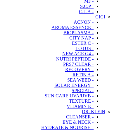
- MF
- S.C.P
- C.L.A
GIGI
- ACNON
- AROMA ESSENCE
- BIOPLASMA
- CITY NAP
- ESTER C
- LOTUS
- NEW AGE G4
- NUTRI PEPTIDE
- PRS7 CLEAR
- RECOVERY
- RETIN A
- SEA WEED
- SOLAR ENERGY
- SPECIAL
- SUN CARE UVA/UVB
- TEXTURE
- VITAMIN E
DR. KLEIN
- CLEANSER
- EYE & NECK
- HYDRATE & NOURISH