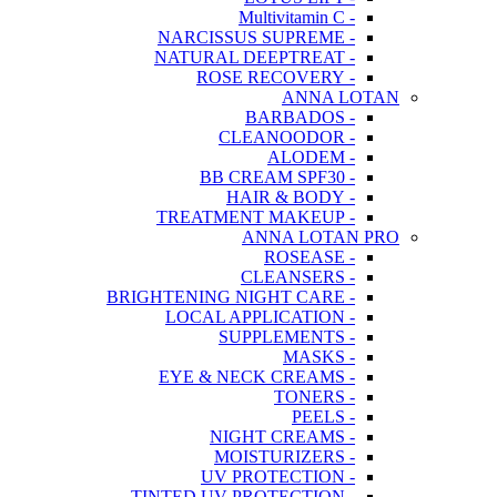
- Multivitamin C
- NARCISSUS SUPREME
- NATURAL DEEPTREAT
- ROSE RECOVERY
ANNA LOTAN
- BARBADOS
- CLEANOODOR
- ALODEM
- BB CREAM SPF30
- HAIR & BODY
- TREATMENT MAKEUP
ANNA LOTAN PRO
- ROSEASE
- CLEANSERS
- BRIGHTENING NIGHT CARE
- LOCAL APPLICATION
- SUPPLEMENTS
- MASKS
- EYE & NECK CREAMS
- TONERS
- PEELS
- NIGHT CREAMS
- MOISTURIZERS
- UV PROTECTION
- TINTED UV PROTECTION