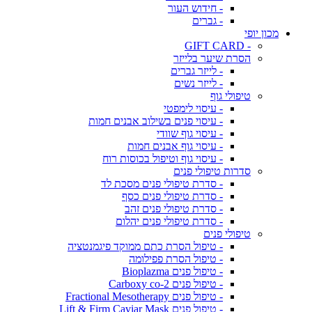
- חידוש העור
- גברים
מכון יופי
- GIFT CARD
הסרת שיער בלייזר
- לייזר גברים
- לייזר נשים
טיפולי גוף
- עיסוי לימפטי
- עיסוי פנים בשילוב אבנים חמות
- עיסוי גוף שוודי
- עיסוי גוף אבנים חמות
- עיסוי גוף וטיפול בכוסות רוח
סדרות טיפולי פנים
- סדרת טיפולי פנים מסכת לד
- סדרת טיפולי פנים כסף
- סדרת טיפולי פנים זהב
- סדרת טיפולי פנים יהלום
טיפולי פנים
- טיפול הסרת כתם ממוקד פיגמנטציה
- טיפול הסרת פפילומה
- טיפול פנים Bioplazma
- טיפול פנים Carboxy co-2
- טיפול פנים Fractional Mesotherapy
- טיפול פנים Lift & Firm Caviar Mask