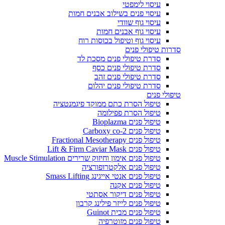
עיסוי לימפטי
עיסוי פנים בשילוב אבנים חמות
עיסוי גוף שוודי
עיסוי גוף אבנים חמות
עיסוי גוף וטיפול בכוסות רוח
סדרות טיפולי פנים
סדרת טיפולי פנים מסכת לד
סדרת טיפולי פנים כסף
סדרת טיפולי פנים זהב
סדרת טיפולי פנים יהלום
טיפולי פנים
טיפול הסרת כתם ממוקד פיגמנטציה
טיפול הסרת פפילומה
טיפול פנים Bioplazma
טיפול פנים Carboxy co-2
טיפול פנים Fractional Mesotherapy
טיפול פנים Lift & Firm Caviar Mask
טיפול פנים אימון וחיזוק שרירים Muscle Stimulation
טיפול פנים אלקטרופורציה
טיפול פנים אנטי אייגינג Smass Lifting
טיפול פנים אקנה
טיפול פנים דיקור אסתטי
טיפול פנים לייזר פילינג קרבון
טיפול פנים מבית Guinot
טיפול פנים מזוטרפיה