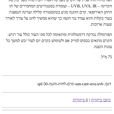
הקרינה –
UVB, UVA, IR
– ועומדת בסטנדרטים המחמירים של תו
התקן האירופאי. קרם ההגנה מגיע בטקסטורה קלילה ועדינה הנספגת
בעור בקלות והוא עמיד נגד הזעה כך שהוא ממשיך להגן על עורך לאורך
שעות ארוכות.
הפורמולה נבדקה דרמטולוגית ומתאימה לכל סוגי העור כולל עור רגיש.
הקרם מתאים כבסיס למייק אפ ולשימוש כקרם יום לעור יבש למשך כל
עונות השנה.
75 מ''ל.
דגם:
sun-care-uva-uvb-קרם-לחות-והגנה-spf-50
כתבו ביקורת
|
0 ביקורות