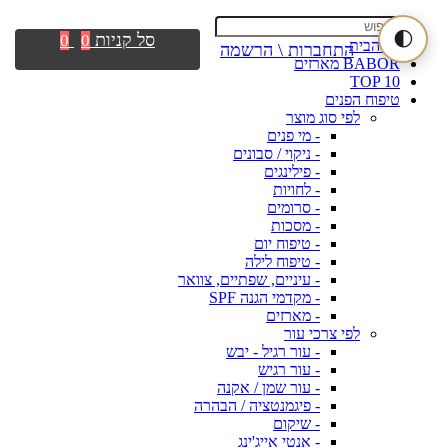
🌓
סל קניות
0
0
דף הבית
התחברות \ הרשמה
BABOR מארזים
TOP 10
טיפוח הפנים
לפי סוג מוצר
- מי פנים
- ניקוי / סבונים
- פילינגים
- לחויות
- סרומים
- מסכות
- טיפוח יום
- טיפוח לילה
- עיניים, שפתיים, צוואר
- מקדמי הגנה SPF
- מארזים
לפי צרכי עור
- עור רגיל - יבש
- עור רגיש
- עור שמן / אקנה
- פיגמנטציה / הבהרה
- שיקום
- אנטי אייג'ינג