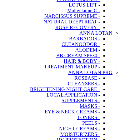
- LOTUS LIFT
- Multivitamin C
- NARCISSUS SUPREME
- NATURAL DEEPTREAT
- ROSE RECOVERY
ANNA LOTAN
- BARBADOS
- CLEANOODOR
- ALODEM
- BB CREAM SPF30
- HAIR & BODY
- TREATMENT MAKEUP
ANNA LOTAN PRO
- ROSEASE
- CLEANSERS
- BRIGHTENING NIGHT CARE
- LOCAL APPLICATION
- SUPPLEMENTS
- MASKS
- EYE & NECK CREAMS
- TONERS
- PEELS
- NIGHT CREAMS
- MOISTURIZERS
- UV PROTECTION