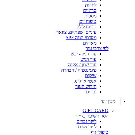
לחויות
סרומים
מסכות
טיפוח יום
טיפוח לילה
עיניים, שפתיים, צוואר
מקדמי הגנה SPF
מארזים
לפי צרכי עור
עור רגיל - יבש
עור רגיש
עור שמן / אקנה
פיגמנטציה / הבהרה
שיקום
אנטי אייג'ינג
חידוש העור
גברים
מכון יופי
GIFT CARD
הסרת שיער בלייזר
לייזר גברים
לייזר נשים
טיפולי גוף