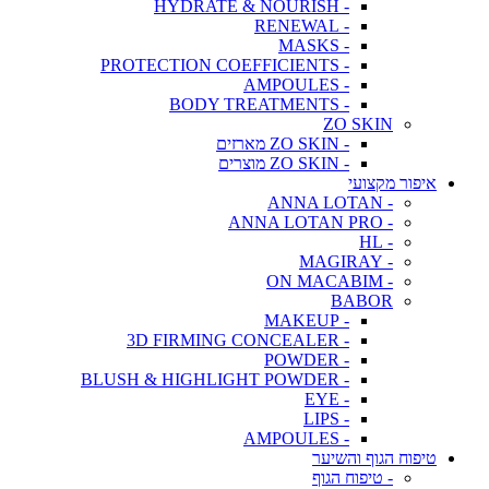
- HYDRATE & NOURISH
- RENEWAL
- MASKS
- PROTECTION COEFFICIENTS
- AMPOULES
- BODY TREATMENTS
ZO SKIN
- ZO SKIN מארזים
- ZO SKIN מוצרים
איפור מקצועי
- ANNA LOTAN
- ANNA LOTAN PRO
- HL
- MAGIRAY
- ON MACABIM
BABOR
- MAKEUP
- 3D FIRMING CONCEALER
- POWDER
- BLUSH & HIGHLIGHT POWDER
- EYE
- LIPS
- AMPOULES
טיפוח הגוף והשיער
- טיפוח הגוף