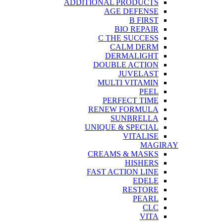
ADDITIONAL PRODUCTS
AGE DEFENSE
B FIRST
BIO REPAIR
C THE SUCCESS
CALM DERM
DERMALIGHT
DOUBLE ACTION
JUVELAST
MULTI VITAMIN
PEEL
PERFECT TIME
RENEW FORMULA
SUNBRELLA
UNIQUE & SPECIAL
VITALISE
MAGIRAY
CREAMS & MASKS
HISHERS
FAST ACTION LINE
EDELE
RESTORE
PEARL
CLC
VITA