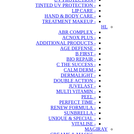
- TINTED UV PROTECTION
- LIP CARE
- HAND & BODY CARE
- TREATMENT MAKEUP
HL
- ABR COMPLEX
- ACNOX PLUS
- ADDITIONAL PRODUCTS
- AGE DEFENSE
- B FIRST
- BIO REPAIR
- C THE SUCCESS
- CALM DERM
- DERMALIGHT
- DOUBLE ACTION
- JUVELAST
- MULTI VITAMIN
- PEEL
- PERFECT TIME
- RENEW FORMULA
- SUNBRELLA
- UNIQUE & SPECIAL
- VITALISE
MAGIRAY