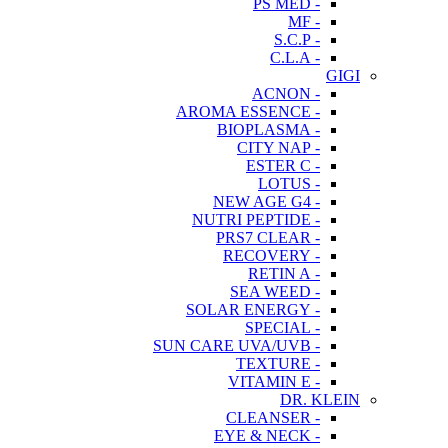
- PS MED
- MF
- S.C.P
- C.L.A
GIGI
- ACNON
- AROMA ESSENCE
- BIOPLASMA
- CITY NAP
- ESTER C
- LOTUS
- NEW AGE G4
- NUTRI PEPTIDE
- PRS7 CLEAR
- RECOVERY
- RETIN A
- SEA WEED
- SOLAR ENERGY
- SPECIAL
- SUN CARE UVA/UVB
- TEXTURE
- VITAMIN E
DR. KLEIN
- CLEANSER
- EYE & NECK