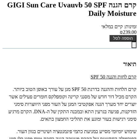
קרם הגנה GIGI Sun Care Uvauvb 50 SPF
Daily Moisture
זמינות: קיים במלאי
₪239.00
הוספה לסל
תיאור
קרם לחות והגנה
SPF 50
קרם הלחות וההגנה בדרגת 50
SPF
מגן על עורך באופן הטוב ביותר.
הקרם מכיל דור חדש של מסנני קרינה וקומפלקס חומרים פעילים אשר
יוצרים יחד מערך הגנה אפקטיבי המגן על העור מפני היווצרות סימני
הזדקנות, פגיעה בגרעין התא ובמבנה התקין של ה-
DNA
. הקרם מרגיע
סימני רגישות בעור ומונע את תהליכי החמצון בתאים.
שימוש יומיומי מסייע במניעת כתמי פיגמנטציה ושינויים בגוון העור.
הפורמולה החדשנית של הקרם מעניקה הגנה רחבת טווח מפני כלן סוגי