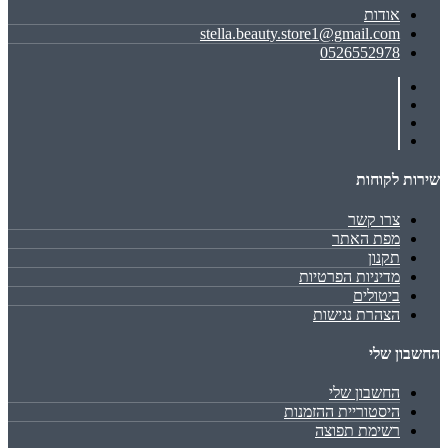
אודות
stella.beauty.store1@gmail.com
0526552978
שירות לקוחות
צרו קשר
מפת האתר
תקנון
מדיניות הפרטיות
ביטולים
הצהרת נגישות
החשבון שלי
החשבון שלי
היסטוריית ההזמנות
רשימת תפוצה