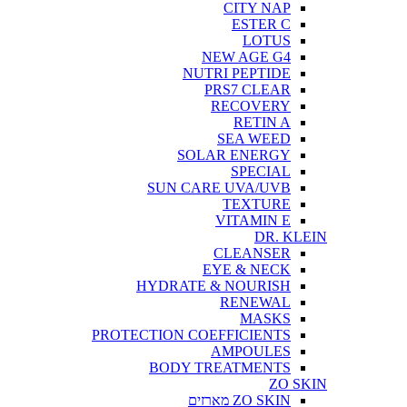
CITY NAP
ESTER C
LOTUS
NEW AGE G4
NUTRI PEPTIDE
PRS7 CLEAR
RECOVERY
RETIN A
SEA WEED
SOLAR ENERGY
SPECIAL
SUN CARE UVA/UVB
TEXTURE
VITAMIN E
DR. KLEIN
CLEANSER
EYE & NECK
HYDRATE & NOURISH
RENEWAL
MASKS
PROTECTION COEFFICIENTS
AMPOULES
BODY TREATMENTS
ZO SKIN
ZO SKIN מארזים