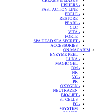
- CREAMS & MASKS
- HISHERS
- FAST ACTION LINE
- EDELE
- RESTORE
- PEARL
- CLC
- VITA
- FORTE
- SPA DEAD SEA SECRET
- ACCESSORIES
ON MACABIM
- ENZYME PEEL
- LUNA
- MAGIC GEL
- DM
- NR
- VC
- PR
- OXYGEN
- NEUTRAZEN
- BIO-LIFT
- ST CELLS
- FC
- SYSTEM+