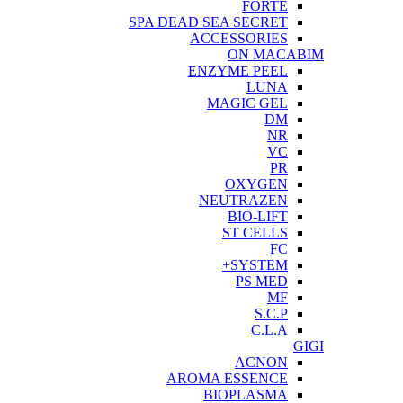
FORTE
SPA DEAD SEA SECRET
ACCESSORIES
ON MACABIM
ENZYME PEEL
LUNA
MAGIC GEL
DM
NR
VC
PR
OXYGEN
NEUTRAZEN
BIO-LIFT
ST CELLS
FC
SYSTEM+
PS MED
MF
S.C.P
C.L.A
GIGI
ACNON
AROMA ESSENCE
BIOPLASMA