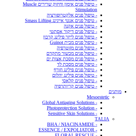
- טיפול פנים אימון וחיזוק שרירים Muscle
Stimulation
- טיפול פנים אלקטרופורציה
- טיפול פנים אנטי אייגינג Smass Lifting
- טיפול פנים אקנה
- טיפול פנים דיקור אסתטי
- טיפול פנים לייזר פילינג קרבון
- טיפול פנים מבית Guinot
- טיפול פנים מזוטרפיה
- טיפול פנים מכשור מתקדם
- טיפול פנים מסכת אצות ים
- טיפול פנים מסכת לד
- טיפול פנים פילינג חורף
- טיפול פנים פילינג יהלום
- טיפול פנים קלאסי
- טיפול פנים קריותרפיה
מותגים
Mesoestetic
- Global Antiaging Solutions
- Photoprotection Solution
- Sensitive Skin Solutions
TALIA
- BHA / NIACINAMIDE
- ESSENCE / EXPOLIATOR
- FLORAL RESCUE