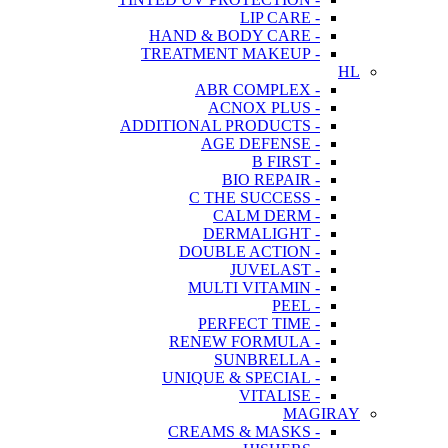
- LIP CARE
- HAND & BODY CARE
- TREATMENT MAKEUP
HL
- ABR COMPLEX
- ACNOX PLUS
- ADDITIONAL PRODUCTS
- AGE DEFENSE
- B FIRST
- BIO REPAIR
- C THE SUCCESS
- CALM DERM
- DERMALIGHT
- DOUBLE ACTION
- JUVELAST
- MULTI VITAMIN
- PEEL
- PERFECT TIME
- RENEW FORMULA
- SUNBRELLA
- UNIQUE & SPECIAL
- VITALISE
MAGIRAY
- CREAMS & MASKS