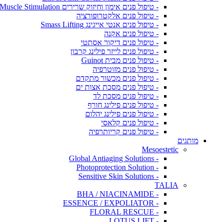
- טיפול פנים אימון וחיזוק שרירים Muscle Stimulation
- טיפול פנים אלקטרופורציה
- טיפול פנים אנטי אייגינג Smass Lifting
- טיפול פנים אקנה
- טיפול פנים דיקור אסתטי
- טיפול פנים לייזר פילינג קרבון
- טיפול פנים מבית Guinot
- טיפול פנים מזוטרפיה
- טיפול פנים מכשור מתקדם
- טיפול פנים מסכת אצות ים
- טיפול פנים מסכת לד
- טיפול פנים פילינג חורף
- טיפול פנים פילינג יהלום
- טיפול פנים קלאסי
- טיפול פנים קריותרפיה
מותגים
Mesoestetic
- Global Antiaging Solutions
- Photoprotection Solution
- Sensitive Skin Solutions
TALIA
- BHA / NIACINAMIDE
- ESSENCE / EXPOLIATOR
- FLORAL RESCUE
- LOTUS LIFT