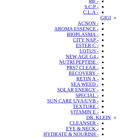
- MF
- S.C.P
- C.L.A
GIGI
- ACNON
- AROMA ESSENCE
- BIOPLASMA
- CITY NAP
- ESTER C
- LOTUS
- NEW AGE G4
- NUTRI PEPTIDE
- PRS7 CLEAR
- RECOVERY
- RETIN A
- SEA WEED
- SOLAR ENERGY
- SPECIAL
- SUN CARE UVA/UVB
- TEXTURE
- VITAMIN E
DR. KLEIN
- CLEANSER
- EYE & NECK
- HYDRATE & NOURISH