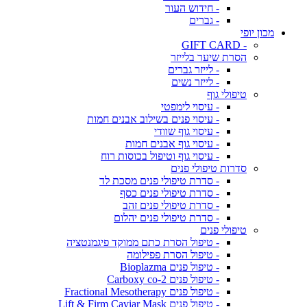
- חידוש העור
- גברים
מכון יופי
- GIFT CARD
הסרת שיער בלייזר
- לייזר גברים
- לייזר נשים
טיפולי גוף
- עיסוי לימפטי
- עיסוי פנים בשילוב אבנים חמות
- עיסוי גוף שוודי
- עיסוי גוף אבנים חמות
- עיסוי גוף וטיפול בכוסות רוח
סדרות טיפולי פנים
- סדרת טיפולי פנים מסכת לד
- סדרת טיפולי פנים כסף
- סדרת טיפולי פנים זהב
- סדרת טיפולי פנים יהלום
טיפולי פנים
- טיפול הסרת כתם ממוקד פיגמנטציה
- טיפול הסרת פפילומה
- טיפול פנים Bioplazma
- טיפול פנים Carboxy co-2
- טיפול פנים Fractional Mesotherapy
- טיפול פנים Lift & Firm Caviar Mask