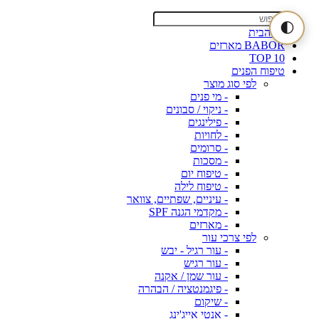
🌓
דף הבית
BABOR מארזים
TOP 10
טיפוח הפנים
לפי סוג מוצר
- מי פנים
- ניקוי / סבונים
- פילינגים
- לחויות
- סרומים
- מסכות
- טיפוח יום
- טיפוח לילה
- עיניים, שפתיים, צוואר
- מקדמי הגנה SPF
- מארזים
לפי צרכי עור
- עור רגיל - יבש
- עור רגיש
- עור שמן / אקנה
- פיגמנטציה / הבהרה
- שיקום
- אנטי אייג'ינג