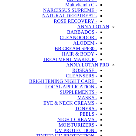
- Multivitamin C
- NARCISSUS SUPREME
- NATURAL DEEPTREAT
- ROSE RECOVERY
ANNA LOTAN
- BARBADOS
- CLEANOODOR
- ALODEM
- BB CREAM SPF30
- HAIR & BODY
- TREATMENT MAKEUP
ANNA LOTAN PRO
- ROSEASE
- CLEANSERS
- BRIGHTENING NIGHT CARE
- LOCAL APPLICATION
- SUPPLEMENTS
- MASKS
- EYE & NECK CREAMS
- TONERS
- PEELS
- NIGHT CREAMS
- MOISTURIZERS
- UV PROTECTION
- TINTED UV PROTECTION