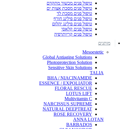
טיפול פנים מכשור מתקדם
טיפול פנים מסכת אצות ים
טיפול פנים מסכת לד
טיפול פנים פילינג חורף
טיפול פנים פילינג יהלום
טיפול פנים קלאסי
טיפול פנים קריותרפיה
מותגים
Mesoestetic
Global Antiaging Solutions
Photoprotection Solution
Sensitive Skin Solutions
TALIA
BHA / NIACINAMIDE
ESSENCE / EXPOLIATOR
FLORAL RESCUE
LOTUS LIFT
Multivitamin C
NARCISSUS SUPREME
NATURAL DEEPTREAT
ROSE RECOVERY
ANNA LOTAN
BARBADOS