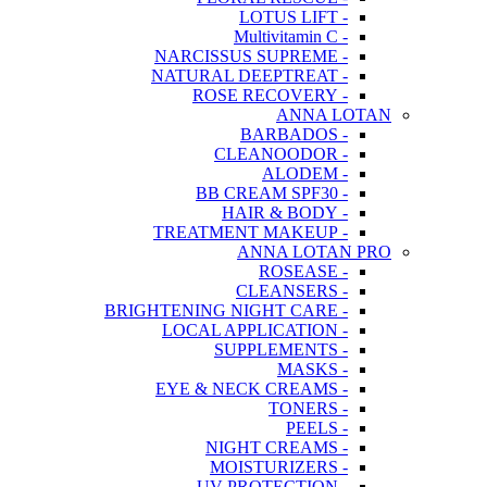
- LOTUS LIFT
- Multivitamin C
- NARCISSUS SUPREME
- NATURAL DEEPTREAT
- ROSE RECOVERY
ANNA LOTAN
- BARBADOS
- CLEANOODOR
- ALODEM
- BB CREAM SPF30
- HAIR & BODY
- TREATMENT MAKEUP
ANNA LOTAN PRO
- ROSEASE
- CLEANSERS
- BRIGHTENING NIGHT CARE
- LOCAL APPLICATION
- SUPPLEMENTS
- MASKS
- EYE & NECK CREAMS
- TONERS
- PEELS
- NIGHT CREAMS
- MOISTURIZERS
- UV PROTECTION