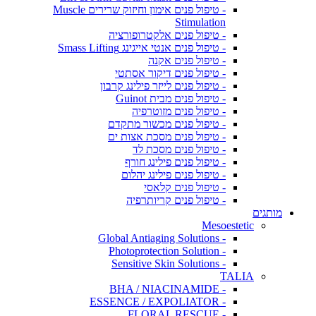
- טיפול פנים אימון וחיזוק שרירים Muscle
Stimulation
- טיפול פנים אלקטרופורציה
- טיפול פנים אנטי אייגינג Smass Lifting
- טיפול פנים אקנה
- טיפול פנים דיקור אסתטי
- טיפול פנים לייזר פילינג קרבון
- טיפול פנים מבית Guinot
- טיפול פנים מזוטרפיה
- טיפול פנים מכשור מתקדם
- טיפול פנים מסכת אצות ים
- טיפול פנים מסכת לד
- טיפול פנים פילינג חורף
- טיפול פנים פילינג יהלום
- טיפול פנים קלאסי
- טיפול פנים קריותרפיה
מותגים
Mesoestetic
- Global Antiaging Solutions
- Photoprotection Solution
- Sensitive Skin Solutions
TALIA
- BHA / NIACINAMIDE
- ESSENCE / EXPOLIATOR
- FLORAL RESCUE