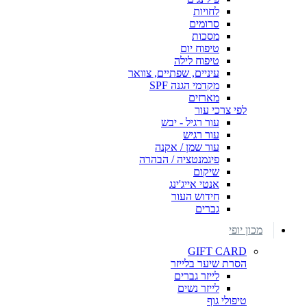
לחויות
סרומים
מסכות
טיפוח יום
טיפוח לילה
עיניים, שפתיים, צוואר
מקדמי הגנה SPF
מארזים
לפי צרכי עור
עור רגיל - יבש
עור רגיש
עור שמן / אקנה
פיגמנטציה / הבהרה
שיקום
אנטי אייג'ינג
חידוש העור
גברים
מכון יופי
GIFT CARD
הסרת שיער בלייזר
לייזר גברים
לייזר נשים
טיפולי גוף