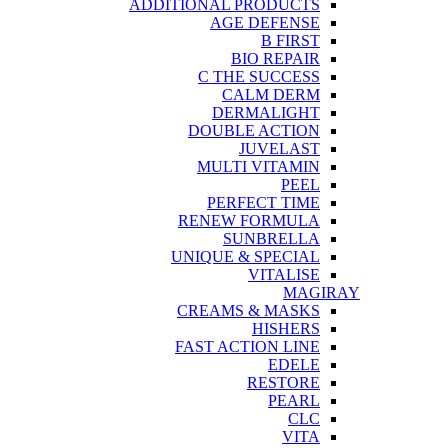
ADDITIONAL PRODUCTS
AGE DEFENSE
B FIRST
BIO REPAIR
C THE SUCCESS
CALM DERM
DERMALIGHT
DOUBLE ACTION
JUVELAST
MULTI VITAMIN
PEEL
PERFECT TIME
RENEW FORMULA
SUNBRELLA
UNIQUE & SPECIAL
VITALISE
MAGIRAY
CREAMS & MASKS
HISHERS
FAST ACTION LINE
EDELE
RESTORE
PEARL
CLC
VITA