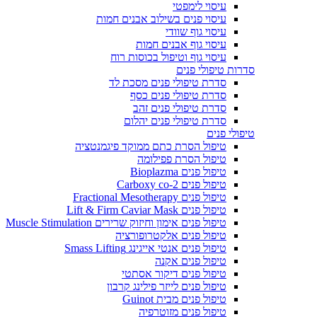
עיסוי לימפטי
עיסוי פנים בשילוב אבנים חמות
עיסוי גוף שוודי
עיסוי גוף אבנים חמות
עיסוי גוף וטיפול בכוסות רוח
סדרות טיפולי פנים
סדרת טיפולי פנים מסכת לד
סדרת טיפולי פנים כסף
סדרת טיפולי פנים זהב
סדרת טיפולי פנים יהלום
טיפולי פנים
טיפול הסרת כתם ממוקד פיגמנטציה
טיפול הסרת פפילומה
טיפול פנים Bioplazma
טיפול פנים Carboxy co-2
טיפול פנים Fractional Mesotherapy
טיפול פנים Lift & Firm Caviar Mask
טיפול פנים אימון וחיזוק שרירים Muscle Stimulation
טיפול פנים אלקטרופורציה
טיפול פנים אנטי אייגינג Smass Lifting
טיפול פנים אקנה
טיפול פנים דיקור אסתטי
טיפול פנים לייזר פילינג קרבון
טיפול פנים מבית Guinot
טיפול פנים מזוטרפיה