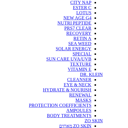
CITY NAP
ESTER C
LOTUS
NEW AGE G4
NUTRI PEPTIDE
PRS7 CLEAR
RECOVERY
RETIN A
SEA WEED
SOLAR ENERGY
SPECIAL
SUN CARE UVA/UVB
TEXTURE
VITAMIN E
DR. KLEIN
CLEANSER
EYE & NECK
HYDRATE & NOURISH
RENEWAL
MASKS
PROTECTION COEFFICIENTS
AMPOULES
BODY TREATMENTS
ZO SKIN
ZO SKIN מארזים