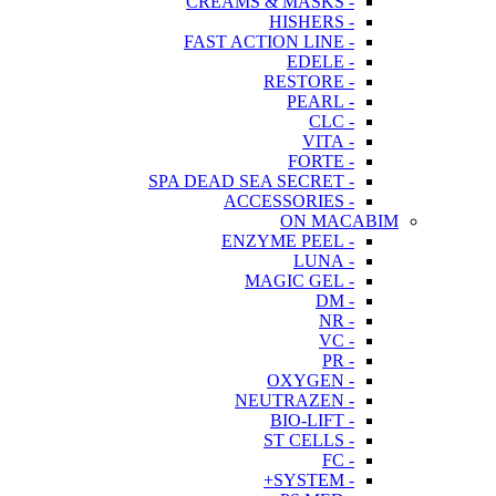
- CREAMS & MASKS
- HISHERS
- FAST ACTION LINE
- EDELE
- RESTORE
- PEARL
- CLC
- VITA
- FORTE
- SPA DEAD SEA SECRET
- ACCESSORIES
ON MACABIM
- ENZYME PEEL
- LUNA
- MAGIC GEL
- DM
- NR
- VC
- PR
- OXYGEN
- NEUTRAZEN
- BIO-LIFT
- ST CELLS
- FC
- SYSTEM+