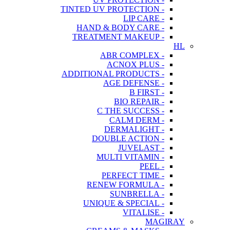
- TINTED UV PROTECTION
- LIP CARE
- HAND & BODY CARE
- TREATMENT MAKEUP
HL
- ABR COMPLEX
- ACNOX PLUS
- ADDITIONAL PRODUCTS
- AGE DEFENSE
- B FIRST
- BIO REPAIR
- C THE SUCCESS
- CALM DERM
- DERMALIGHT
- DOUBLE ACTION
- JUVELAST
- MULTI VITAMIN
- PEEL
- PERFECT TIME
- RENEW FORMULA
- SUNBRELLA
- UNIQUE & SPECIAL
- VITALISE
MAGIRAY