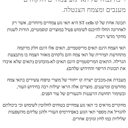
מענבים ומצמח הצנטלה.
תכונה אחת של קו
ST cells
היא תאי גזע צמחיים מיוחדים, אשר רק
לאחרונה החלו להיכנס לשימוש פעיל במוצרים קוסמטיים, הודות לשנות
מחקר מדעי רבות.
תאי הצמח הינם תאים מריסטמיים, תאים אלו הינם חלק מרקמה
מתחדשת תמידית של תאי צמח והם נלקחים מאזור הצמח בו מתבצעת
הגדילה. התאים המריסטמיים הינם תאים לא-מובחנים (תאים שלא איבדו
את תכונות הריפוי והחידוש שלהם).
מעבדת און-מכבים ייצרה קו ייחודי של מוצרי טיפוח עשירים בתאי צמח
מחדשים ומרעננים. מוצרים אלה הראו יעילות רבה בחידוש העור,
ובשימור תחושת הרעננות והנעורים של עור הפנים.
מחקרים מראים כי תאי גזע צמחיים בטוחים לחלוטין לשימוש וכי ביכולתם
להגדיל את מספר תאי הגזע באפידרמיס העורי ולהגן עליהם מהשפעות
שליליות כמו לחץ ונזקים אחרים.