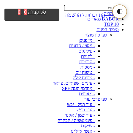
🌓
סל קניות
0
0
דף הבית
התחברות \ הרשמה
BABOR מארזים
TOP 10
טיפוח הפנים
לפי סוג מוצר
- מי פנים
- ניקוי / סבונים
- פילינגים
- לחויות
- סרומים
- מסכות
- טיפוח יום
- טיפוח לילה
- עיניים, שפתיים, צוואר
- מקדמי הגנה SPF
- מארזים
לפי צרכי עור
- עור רגיל - יבש
- עור רגיש
- עור שמן / אקנה
- פיגמנטציה / הבהרה
- שיקום
- אנטי אייג'ינג