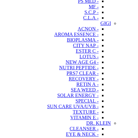
- PS MED
- MF
- S.C.P
- C.L.A
GIGI
- ACNON
- AROMA ESSENCE
- BIOPLASMA
- CITY NAP
- ESTER C
- LOTUS
- NEW AGE G4
- NUTRI PEPTIDE
- PRS7 CLEAR
- RECOVERY
- RETIN A
- SEA WEED
- SOLAR ENERGY
- SPECIAL
- SUN CARE UVA/UVB
- TEXTURE
- VITAMIN E
DR. KLEIN
- CLEANSER
- EYE & NECK