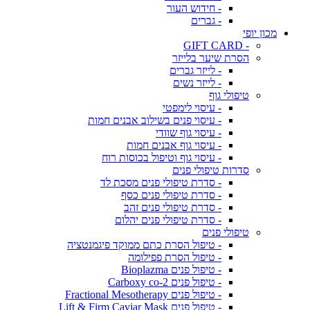
- חידוש העור
- גברים
מכון יופי
- GIFT CARD
הסרת שיער בלייזר
- לייזר גברים
- לייזר נשים
טיפולי גוף
- עיסוי לימפטי
- עיסוי פנים בשילוב אבנים חמות
- עיסוי גוף שוודי
- עיסוי גוף אבנים חמות
- עיסוי גוף וטיפול בכוסות רוח
סדרות טיפולי פנים
- סדרת טיפולי פנים מסכת לד
- סדרת טיפולי פנים כסף
- סדרת טיפולי פנים זהב
- סדרת טיפולי פנים יהלום
טיפולי פנים
- טיפול הסרת כתם ממוקד פיגמנטציה
- טיפול הסרת פפילומה
- טיפול פנים Bioplazma
- טיפול פנים Carboxy co-2
- טיפול פנים Fractional Mesotherapy
- טיפול פנים Lift & Firm Caviar Mask