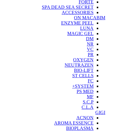
FORTE
SPA DEAD SEA SECRET
ACCESSORIES
ON MACABIM
ENZYME PEEL
LUNA
MAGIC GEL
DM
NR
VC
PR
OXYGEN
NEUTRAZEN
BIO-LIFT
ST CELLS
FC
SYSTEM+
PS MED
MF
S.C.P
C.L.A
GIGI
ACNON
AROMA ESSENCE
BIOPLASMA