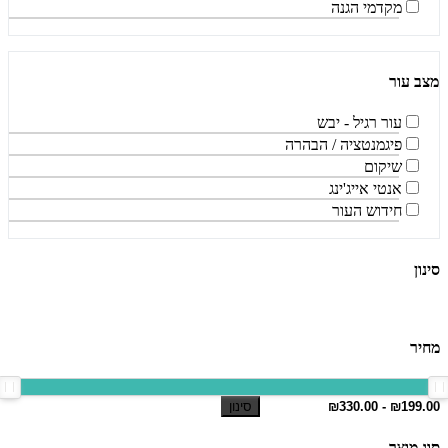
מקדמי הגנה
מצב עור
עור רגיל - יבש
פיגמנטציה / הבהרה
שיקום
אנטי אייג'ינג
חידוש העור
סינון
מחיר
סינון
סוג מוצר