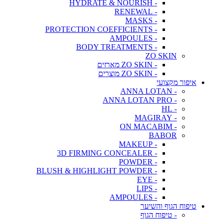
- HYDRATE & NOURISH
- RENEWAL
- MASKS
- PROTECTION COEFFICIENTS
- AMPOULES
- BODY TREATMENTS
ZO SKIN
- ZO SKIN מארזים
- ZO SKIN מוצרים
איפור מקצועי
- ANNA LOTAN
- ANNA LOTAN PRO
- HL
- MAGIRAY
- ON MACABIM
BABOR
- MAKEUP
- 3D FIRMING CONCEALER
- POWDER
- BLUSH & HIGHLIGHT POWDER
- EYE
- LIPS
- AMPOULES
טיפוח הגוף והשיער
- טיפוח הגוף