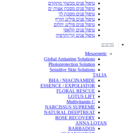
טיפול פנים מכשור מתקדם
טיפול פנים מסכת אצות ים
טיפול פנים מסכת לד
טיפול פנים פילינג חורף
טיפול פנים פילינג יהלום
טיפול פנים קלאסי
טיפול פנים קריותרפיה
מותגים
Mesoestetic
Global Antiaging Solutions
Photoprotection Solution
Sensitive Skin Solutions
TALIA
BHA / NIACINAMIDE
ESSENCE / EXPOLIATOR
FLORAL RESCUE
LOTUS LIFT
Multivitamin C
NARCISSUS SUPREME
NATURAL DEEPTREAT
ROSE RECOVERY
ANNA LOTAN
BARBADOS