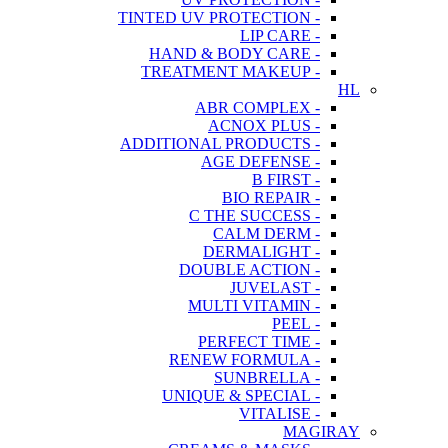
- TINTED UV PROTECTION
- LIP CARE
- HAND & BODY CARE
- TREATMENT MAKEUP
HL
- ABR COMPLEX
- ACNOX PLUS
- ADDITIONAL PRODUCTS
- AGE DEFENSE
- B FIRST
- BIO REPAIR
- C THE SUCCESS
- CALM DERM
- DERMALIGHT
- DOUBLE ACTION
- JUVELAST
- MULTI VITAMIN
- PEEL
- PERFECT TIME
- RENEW FORMULA
- SUNBRELLA
- UNIQUE & SPECIAL
- VITALISE
MAGIRAY