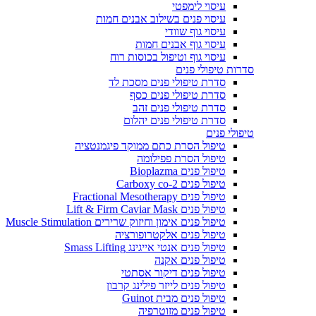
עיסוי לימפטי
עיסוי פנים בשילוב אבנים חמות
עיסוי גוף שוודי
עיסוי גוף אבנים חמות
עיסוי גוף וטיפול בכוסות רוח
סדרות טיפולי פנים
סדרת טיפולי פנים מסכת לד
סדרת טיפולי פנים כסף
סדרת טיפולי פנים זהב
סדרת טיפולי פנים יהלום
טיפולי פנים
טיפול הסרת כתם ממוקד פיגמנטציה
טיפול הסרת פפילומה
טיפול פנים Bioplazma
טיפול פנים Carboxy co-2
טיפול פנים Fractional Mesotherapy
טיפול פנים Lift & Firm Caviar Mask
טיפול פנים אימון וחיזוק שרירים Muscle Stimulation
טיפול פנים אלקטרופורציה
טיפול פנים אנטי אייגינג Smass Lifting
טיפול פנים אקנה
טיפול פנים דיקור אסתטי
טיפול פנים לייזר פילינג קרבון
טיפול פנים מבית Guinot
טיפול פנים מזוטרפיה