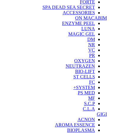
FORTE
SPA DEAD SEA SECRET
ACCESSORIES
ON MACABIM
ENZYME PEEL
LUNA
MAGIC GEL
DM
NR
VC
PR
OXYGEN
NEUTRAZEN
BIO-LIFT
ST CELLS
FC
SYSTEM+
PS MED
MF
S.C.P
C.L.A
GIGI
ACNON
AROMA ESSENCE
BIOPLASMA