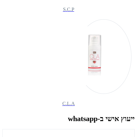
S.C.P
C.L.A
ייעוץ אישי ב-whatsapp