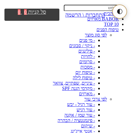
🌓
סל קניות
0
0
דף הבית
התחברות \ הרשמה
BABOR מארזים
TOP 10
טיפוח הפנים
לפי סוג מוצר
- מי פנים
- ניקוי / סבונים
- פילינגים
- לחויות
- סרומים
- מסכות
- טיפוח יום
- טיפוח לילה
- עיניים, שפתיים, צוואר
- מקדמי הגנה SPF
- מארזים
לפי צרכי עור
- עור רגיל - יבש
- עור רגיש
- עור שמן / אקנה
- פיגמנטציה / הבהרה
- שיקום
- אנטי אייג'ינג