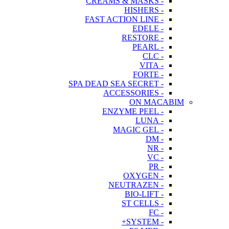
- CREAMS & MASKS
- HISHERS
- FAST ACTION LINE
- EDELE
- RESTORE
- PEARL
- CLC
- VITA
- FORTE
- SPA DEAD SEA SECRET
- ACCESSORIES
ON MACABIM
- ENZYME PEEL
- LUNA
- MAGIC GEL
- DM
- NR
- VC
- PR
- OXYGEN
- NEUTRAZEN
- BIO-LIFT
- ST CELLS
- FC
- SYSTEM+