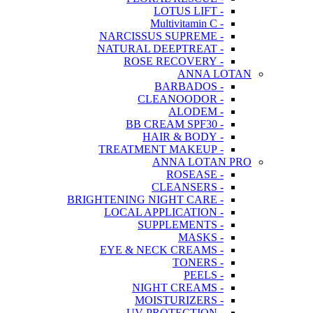
- LOTUS LIFT
- Multivitamin C
- NARCISSUS SUPREME
- NATURAL DEEPTREAT
- ROSE RECOVERY
ANNA LOTAN
- BARBADOS
- CLEANOODOR
- ALODEM
- BB CREAM SPF30
- HAIR & BODY
- TREATMENT MAKEUP
ANNA LOTAN PRO
- ROSEASE
- CLEANSERS
- BRIGHTENING NIGHT CARE
- LOCAL APPLICATION
- SUPPLEMENTS
- MASKS
- EYE & NECK CREAMS
- TONERS
- PEELS
- NIGHT CREAMS
- MOISTURIZERS
- UV PROTECTION