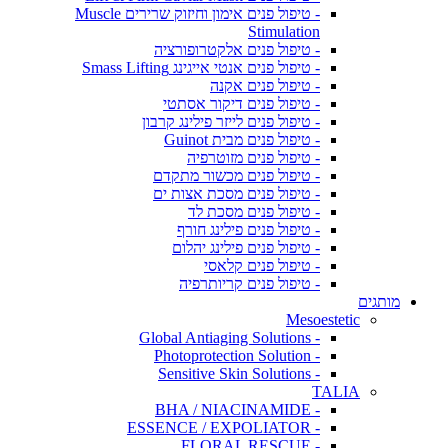
- טיפול פנים אימון וחיזוק שרירים Muscle
Stimulation
- טיפול פנים אלקטרופורציה
- טיפול פנים אנטי אייגינג Smass Lifting
- טיפול פנים אקנה
- טיפול פנים דיקור אסתטי
- טיפול פנים לייזר פילינג קרבון
- טיפול פנים מבית Guinot
- טיפול פנים מזוטרפיה
- טיפול פנים מכשור מתקדם
- טיפול פנים מסכת אצות ים
- טיפול פנים מסכת לד
- טיפול פנים פילינג חורף
- טיפול פנים פילינג יהלום
- טיפול פנים קלאסי
- טיפול פנים קריותרפיה
מותגים
Mesoestetic
- Global Antiaging Solutions
- Photoprotection Solution
- Sensitive Skin Solutions
TALIA
- BHA / NIACINAMIDE
- ESSENCE / EXPOLIATOR
- FLORAL RESCUE