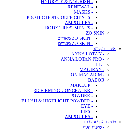
- HYDRATE & NOURISH
- RENEWAL
- MASKS
- PROTECTION COEFFICIENTS
- AMPOULES
- BODY TREATMENTS
ZO SKIN
- ZO SKIN מארזים
- ZO SKIN מוצרים
איפור מקצועי
- ANNA LOTAN
- ANNA LOTAN PRO
- HL
- MAGIRAY
- ON MACABIM
BABOR
- MAKEUP
- 3D FIRMING CONCEALER
- POWDER
- BLUSH & HIGHLIGHT POWDER
- EYE
- LIPS
- AMPOULES
טיפוח הגוף והשיער
- טיפוח הגוף