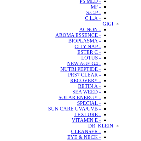
- PS MED
- MF
- S.C.P
- C.L.A
GIGI
- ACNON
- AROMA ESSENCE
- BIOPLASMA
- CITY NAP
- ESTER C
- LOTUS
- NEW AGE G4
- NUTRI PEPTIDE
- PRS7 CLEAR
- RECOVERY
- RETIN A
- SEA WEED
- SOLAR ENERGY
- SPECIAL
- SUN CARE UVA/UVB
- TEXTURE
- VITAMIN E
DR. KLEIN
- CLEANSER
- EYE & NECK