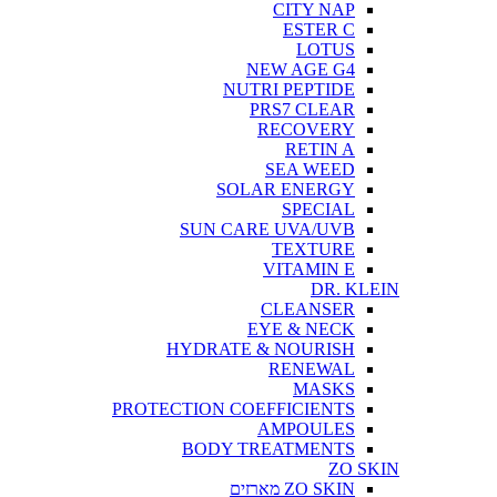
CITY NAP
ESTER C
LOTUS
NEW AGE G4
NUTRI PEPTIDE
PRS7 CLEAR
RECOVERY
RETIN A
SEA WEED
SOLAR ENERGY
SPECIAL
SUN CARE UVA/UVB
TEXTURE
VITAMIN E
DR. KLEIN
CLEANSER
EYE & NECK
HYDRATE & NOURISH
RENEWAL
MASKS
PROTECTION COEFFICIENTS
AMPOULES
BODY TREATMENTS
ZO SKIN
ZO SKIN מארזים