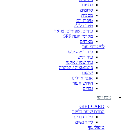
לחויות
סרומים
מסכות
טיפוח יום
טיפוח לילה
עיניים, שפתיים, צוואר
מקדמי הגנה SPF
מארזים
לפי צרכי עור
עור רגיל - יבש
עור רגיש
עור שמן / אקנה
פיגמנטציה / הבהרה
שיקום
אנטי אייג'ינג
חידוש העור
גברים
מכון יופי
GIFT CARD
הסרת שיער בלייזר
לייזר גברים
לייזר נשים
טיפולי גוף