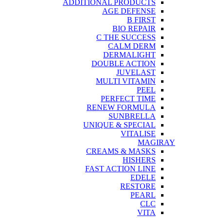
ADDITIONAL PRODUCTS
AGE DEFENSE
B FIRST
BIO REPAIR
C THE SUCCESS
CALM DERM
DERMALIGHT
DOUBLE ACTION
JUVELAST
MULTI VITAMIN
PEEL
PERFECT TIME
RENEW FORMULA
SUNBRELLA
UNIQUE & SPECIAL
VITALISE
MAGIRAY
CREAMS & MASKS
HISHERS
FAST ACTION LINE
EDELE
RESTORE
PEARL
CLC
VITA