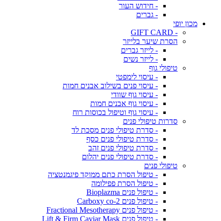
- חידוש העור
- גברים
מכון יופי
- GIFT CARD
הסרת שיער בלייזר
- לייזר גברים
- לייזר נשים
טיפולי גוף
- עיסוי לימפטי
- עיסוי פנים בשילוב אבנים חמות
- עיסוי גוף שוודי
- עיסוי גוף אבנים חמות
- עיסוי גוף וטיפול בכוסות רוח
סדרות טיפולי פנים
- סדרת טיפולי פנים מסכת לד
- סדרת טיפולי פנים כסף
- סדרת טיפולי פנים זהב
- סדרת טיפולי פנים יהלום
טיפולי פנים
- טיפול הסרת כתם ממוקד פיגמנטציה
- טיפול הסרת פפילומה
- טיפול פנים Bioplazma
- טיפול פנים Carboxy co-2
- טיפול פנים Fractional Mesotherapy
- טיפול פנים Lift & Firm Caviar Mask