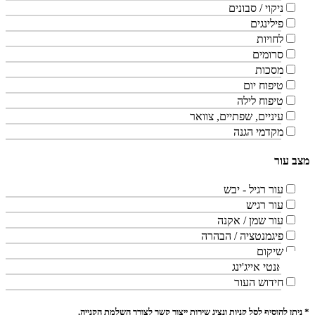
ניקוי / סבונים
פילינגים
לחויות
סרומים
מסכות
טיפוח יום
טיפוח לילה
עיניים, שפתיים, צוואר
מקדמי הגנה
מצב עור
עור רגיל - יבש
עור רגיש
עור שמן / אקנה
פיגמנטציה / הבהרה
שיקום
אנטי אייג'ינג
חידוש העור
* ניתן להוסיף לסל קניות ונציג שירות ייצור קשר לצורך השלמת הקנייה.