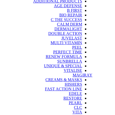
ADDITIONAL PRODUCTS
AGE DEFENSE
B FIRST
BIO REPAIR
C THE SUCCESS
CALM DERM
DERMALIGHT
DOUBLE ACTION
JUVELAST
MULTI VITAMIN
PEEL
PERFECT TIME
RENEW FORMULA
SUNBRELLA
UNIQUE & SPECIAL
VITALISE
MAGIRAY
CREAMS & MASKS
HISHERS
FAST ACTION LINE
EDELE
RESTORE
PEARL
CLC
VITA