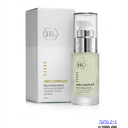
2+1 מתנה
₪380.00