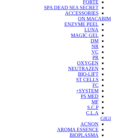
FORTE
SPA DEAD SEA SECRET
ACCESSORIES
ON MACABIM
ENZYME PEEL
LUNA
MAGIC GEL
DM
NR
VC
PR
OXYGEN
NEUTRAZEN
BIO-LIFT
ST CELLS
FC
SYSTEM+
PS MED
MF
S.C.P
C.L.A
GIGI
ACNON
AROMA ESSENCE
BIOPLASMA