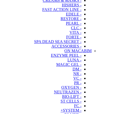
- CREAMS & MASKS
- HISHERS
- FAST ACTION LINE
- EDELE
- RESTORE
- PEARL
- CLC
- VITA
- FORTE
- SPA DEAD SEA SECRET
- ACCESSORIES
ON MACABIM
- ENZYME PEEL
- LUNA
- MAGIC GEL
- DM
- NR
- VC
- PR
- OXYGEN
- NEUTRAZEN
- BIO-LIFT
- ST CELLS
- FC
- SYSTEM+