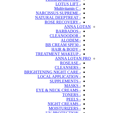
- LOTUS LIFT
- Multivitamin C
- NARCISSUS SUPREME
- NATURAL DEEPTREAT
- ROSE RECOVERY
ANNA LOTAN
- BARBADOS
- CLEANOODOR
- ALODEM
- BB CREAM SPF30
- HAIR & BODY
- TREATMENT MAKEUP
ANNA LOTAN PRO
- ROSEASE
- CLEANSERS
- BRIGHTENING NIGHT CARE
- LOCAL APPLICATION
- SUPPLEMENTS
- MASKS
- EYE & NECK CREAMS
- TONERS
- PEELS
- NIGHT CREAMS
- MOISTURIZERS
- UV PROTECTION