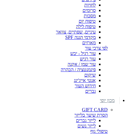
לחויות
סרומים
מסכות
טיפוח יום
טיפוח לילה
עיניים, שפתיים, צוואר
מקדמי הגנה SPF
מארזים
לפי צרכי עור
עור רגיל - יבש
עור רגיש
עור שמן / אקנה
פיגמנטציה / הבהרה
שיקום
אנטי אייג'ינג
חידוש העור
גברים
מכון יופי
GIFT CARD
הסרת שיער בלייזר
לייזר גברים
לייזר נשים
טיפולי גוף