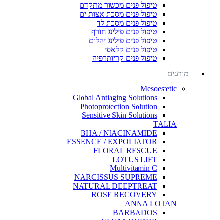
טיפול פנים מכשור מתקדם
טיפול פנים מסכת אצות ים
טיפול פנים מסכת לד
טיפול פנים פילינג חורף
טיפול פנים פילינג יהלום
טיפול פנים קלאסי
טיפול פנים קריותרפיה
מותגים
Mesoestetic
Global Antiaging Solutions
Photoprotection Solution
Sensitive Skin Solutions
TALIA
BHA / NIACINAMIDE
ESSENCE / EXPOLIATOR
FLORAL RESCUE
LOTUS LIFT
Multivitamin C
NARCISSUS SUPREME
NATURAL DEEPTREAT
ROSE RECOVERY
ANNA LOTAN
BARBADOS