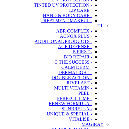
- TINTED UV PROTECTION
- LIP CARE
- HAND & BODY CARE
- TREATMENT MAKEUP
HL
- ABR COMPLEX
- ACNOX PLUS
- ADDITIONAL PRODUCTS
- AGE DEFENSE
- B FIRST
- BIO REPAIR
- C THE SUCCESS
- CALM DERM
- DERMALIGHT
- DOUBLE ACTION
- JUVELAST
- MULTI VITAMIN
- PEEL
- PERFECT TIME
- RENEW FORMULA
- SUNBRELLA
- UNIQUE & SPECIAL
- VITALISE
MAGIRAY