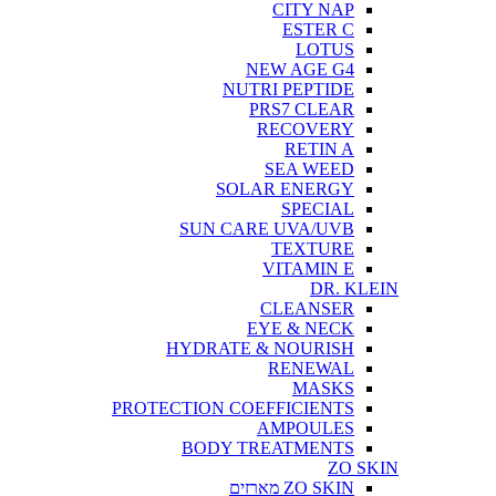
CITY NAP
ESTER C
LOTUS
NEW AGE G4
NUTRI PEPTIDE
PRS7 CLEAR
RECOVERY
RETIN A
SEA WEED
SOLAR ENERGY
SPECIAL
SUN CARE UVA/UVB
TEXTURE
VITAMIN E
DR. KLEIN
CLEANSER
EYE & NECK
HYDRATE & NOURISH
RENEWAL
MASKS
PROTECTION COEFFICIENTS
AMPOULES
BODY TREATMENTS
ZO SKIN
ZO SKIN מארזים