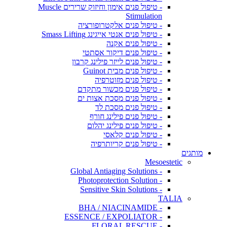
- טיפול פנים אימון וחיזוק שרירים Muscle
Stimulation
- טיפול פנים אלקטרופורציה
- טיפול פנים אנטי אייגינג Smass Lifting
- טיפול פנים אקנה
- טיפול פנים דיקור אסתטי
- טיפול פנים לייזר פילינג קרבון
- טיפול פנים מבית Guinot
- טיפול פנים מזוטרפיה
- טיפול פנים מכשור מתקדם
- טיפול פנים מסכת אצות ים
- טיפול פנים מסכת לד
- טיפול פנים פילינג חורף
- טיפול פנים פילינג יהלום
- טיפול פנים קלאסי
- טיפול פנים קריותרפיה
מותגים
Mesoestetic
- Global Antiaging Solutions
- Photoprotection Solution
- Sensitive Skin Solutions
TALIA
- BHA / NIACINAMIDE
- ESSENCE / EXPOLIATOR
- FLORAL RESCUE