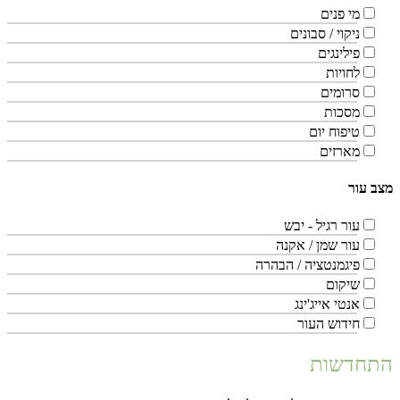
מי פנים
ניקוי / סבונים
פילינגים
לחויות
סרומים
מסכות
טיפוח יום
מארזים
מצב עור
עור רגיל - יבש
עור שמן / אקנה
פיגמנטציה / הבהרה
שיקום
אנטי אייג'ינג
חידוש העור
התחדשות