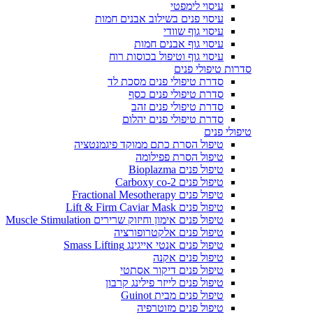
עיסוי לימפטי
עיסוי פנים בשילוב אבנים חמות
עיסוי גוף שוודי
עיסוי גוף אבנים חמות
עיסוי גוף וטיפול בכוסות רוח
סדרות טיפולי פנים
סדרת טיפולי פנים מסכת לד
סדרת טיפולי פנים כסף
סדרת טיפולי פנים זהב
סדרת טיפולי פנים יהלום
טיפולי פנים
טיפול הסרת כתם ממוקד פיגמנטציה
טיפול הסרת פפילומה
טיפול פנים Bioplazma
טיפול פנים Carboxy co-2
טיפול פנים Fractional Mesotherapy
טיפול פנים Lift & Firm Caviar Mask
טיפול פנים אימון וחיזוק שרירים Muscle Stimulation
טיפול פנים אלקטרופורציה
טיפול פנים אנטי אייגינג Smass Lifting
טיפול פנים אקנה
טיפול פנים דיקור אסתטי
טיפול פנים לייזר פילינג קרבון
טיפול פנים מבית Guinot
טיפול פנים מזוטרפיה