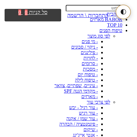
🌓
סל קניות
0
0
דף הבית
התחברות \ הרשמה
BABOR מארזים
TOP 10
טיפוח הפנים
לפי סוג מוצר
- מי פנים
- ניקוי / סבונים
- פילינגים
- לחויות
- סרומים
- מסכות
- טיפוח יום
- טיפוח לילה
- עיניים, שפתיים, צוואר
- מקדמי הגנה SPF
- מארזים
לפי צרכי עור
- עור רגיל - יבש
- עור רגיש
- עור שמן / אקנה
- פיגמנטציה / הבהרה
- שיקום
- אנטי אייג'ינג