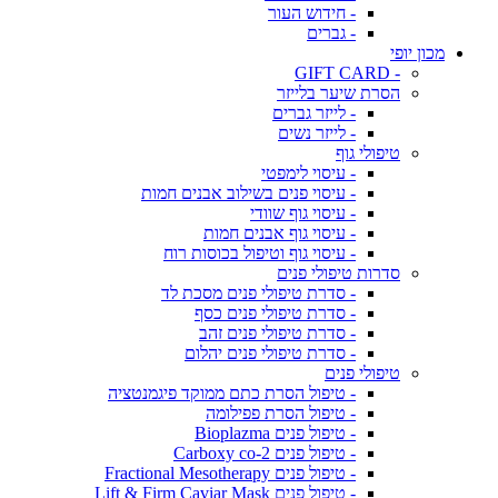
- חידוש העור
- גברים
מכון יופי
- GIFT CARD
הסרת שיער בלייזר
- לייזר גברים
- לייזר נשים
טיפולי גוף
- עיסוי לימפטי
- עיסוי פנים בשילוב אבנים חמות
- עיסוי גוף שוודי
- עיסוי גוף אבנים חמות
- עיסוי גוף וטיפול בכוסות רוח
סדרות טיפולי פנים
- סדרת טיפולי פנים מסכת לד
- סדרת טיפולי פנים כסף
- סדרת טיפולי פנים זהב
- סדרת טיפולי פנים יהלום
טיפולי פנים
- טיפול הסרת כתם ממוקד פיגמנטציה
- טיפול הסרת פפילומה
- טיפול פנים Bioplazma
- טיפול פנים Carboxy co-2
- טיפול פנים Fractional Mesotherapy
- טיפול פנים Lift & Firm Caviar Mask