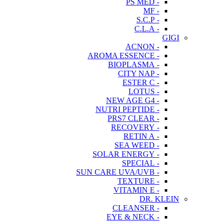
- PS MED
- MF
- S.C.P
- C.L.A
GIGI
- ACNON
- AROMA ESSENCE
- BIOPLASMA
- CITY NAP
- ESTER C
- LOTUS
- NEW AGE G4
- NUTRI PEPTIDE
- PRS7 CLEAR
- RECOVERY
- RETIN A
- SEA WEED
- SOLAR ENERGY
- SPECIAL
- SUN CARE UVA/UVB
- TEXTURE
- VITAMIN E
DR. KLEIN
- CLEANSER
- EYE & NECK