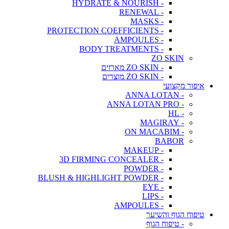
- HYDRATE & NOURISH
- RENEWAL
- MASKS
- PROTECTION COEFFICIENTS
- AMPOULES
- BODY TREATMENTS
ZO SKIN
- ZO SKIN מארזים
- ZO SKIN מוצרים
איפור מקצועי
- ANNA LOTAN
- ANNA LOTAN PRO
- HL
- MAGIRAY
- ON MACABIM
BABOR
- MAKEUP
- 3D FIRMING CONCEALER
- POWDER
- BLUSH & HIGHLIGHT POWDER
- EYE
- LIPS
- AMPOULES
טיפוח הגוף והשיער
- טיפוח הגוף