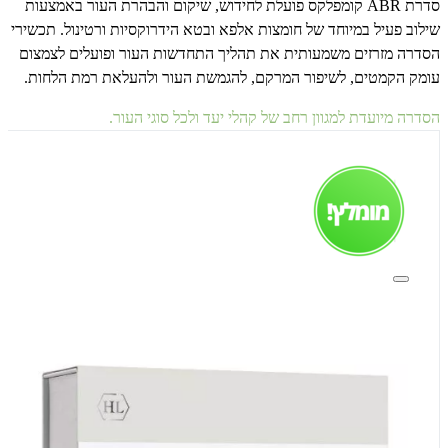
סדרת
ABR
קומפלקס פועלת לחידוש, שיקום והבהרת העור באמצעות
שילוב פעיל במיוחד של חומצות אלפא ובטא הידרוקסיות ורטינול. תכשירי
הסדרה מזרזים משמעותית את תהליך התחדשות העור ופועלים לצמצום
עומק הקמטים, לשיפור המרקם, להגמשת העור ולהעלאת רמת הלחות.
הסדרה מיועדת למגוון רחב של קהלי יעד ולכל סוגי העור.