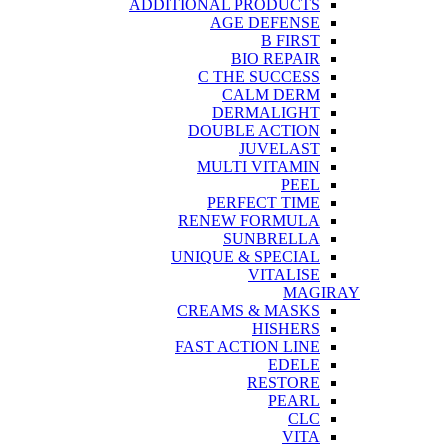
ADDITIONAL PRODUCTS
AGE DEFENSE
B FIRST
BIO REPAIR
C THE SUCCESS
CALM DERM
DERMALIGHT
DOUBLE ACTION
JUVELAST
MULTI VITAMIN
PEEL
PERFECT TIME
RENEW FORMULA
SUNBRELLA
UNIQUE & SPECIAL
VITALISE
MAGIRAY
CREAMS & MASKS
HISHERS
FAST ACTION LINE
EDELE
RESTORE
PEARL
CLC
VITA