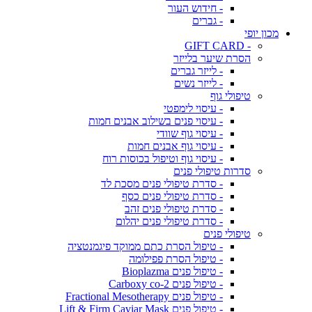
- חידוש העור
- גברים
מכון יופי
- GIFT CARD
הסרת שיער בלייזר
- לייזר גברים
- לייזר נשים
טיפולי גוף
- עיסוי לימפטי
- עיסוי פנים בשילוב אבנים חמות
- עיסוי גוף שוודי
- עיסוי גוף אבנים חמות
- עיסוי גוף וטיפול בכוסות רוח
סדרות טיפולי פנים
- סדרת טיפולי פנים מסכת לד
- סדרת טיפולי פנים כסף
- סדרת טיפולי פנים זהב
- סדרת טיפולי פנים יהלום
טיפולי פנים
- טיפול הסרת כתם ממוקד פיגמנטציה
- טיפול הסרת פפילומה
- טיפול פנים Bioplazma
- טיפול פנים Carboxy co-2
- טיפול פנים Fractional Mesotherapy
- טיפול פנים Lift & Firm Caviar Mask