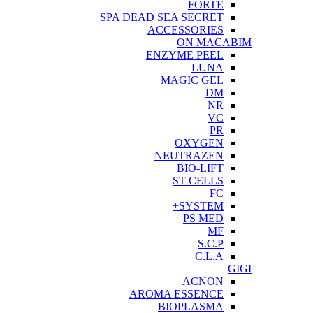
FORTE
SPA DEAD SEA SECRET
ACCESSORIES
ON MACABIM
ENZYME PEEL
LUNA
MAGIC GEL
DM
NR
VC
PR
OXYGEN
NEUTRAZEN
BIO-LIFT
ST CELLS
FC
SYSTEM+
PS MED
MF
S.C.P
C.L.A
GIGI
ACNON
AROMA ESSENCE
BIOPLASMA