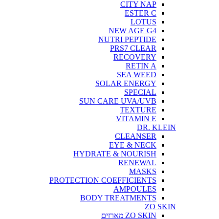
CITY NAP
ESTER C
LOTUS
NEW AGE G4
NUTRI PEPTIDE
PRS7 CLEAR
RECOVERY
RETIN A
SEA WEED
SOLAR ENERGY
SPECIAL
SUN CARE UVA/UVB
TEXTURE
VITAMIN E
DR. KLEIN
CLEANSER
EYE & NECK
HYDRATE & NOURISH
RENEWAL
MASKS
PROTECTION COEFFICIENTS
AMPOULES
BODY TREATMENTS
ZO SKIN
ZO SKIN מארזים