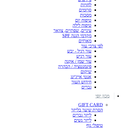
לחויות
סרומים
מסכות
טיפוח יום
טיפוח לילה
עיניים, שפתיים, צוואר
מקדמי הגנה SPF
מארזים
לפי צרכי עור
עור רגיל - יבש
עור רגיש
עור שמן / אקנה
פיגמנטציה / הבהרה
שיקום
אנטי אייג'ינג
חידוש העור
גברים
מכון יופי
GIFT CARD
הסרת שיער בלייזר
לייזר גברים
לייזר נשים
טיפולי גוף