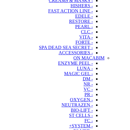
- CREAMS & MASKS
- HISHERS
- FAST ACTION LINE
- EDELE
- RESTORE
- PEARL
- CLC
- VITA
- FORTE
- SPA DEAD SEA SECRET
- ACCESSORIES
ON MACABIM
- ENZYME PEEL
- LUNA
- MAGIC GEL
- DM
- NR
- VC
- PR
- OXYGEN
- NEUTRAZEN
- BIO-LIFT
- ST CELLS
- FC
- SYSTEM+