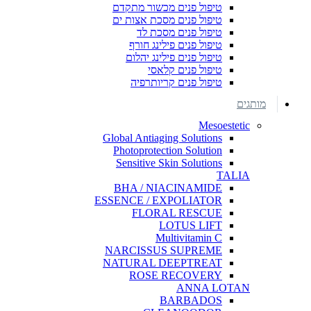
טיפול פנים מכשור מתקדם
טיפול פנים מסכת אצות ים
טיפול פנים מסכת לד
טיפול פנים פילינג חורף
טיפול פנים פילינג יהלום
טיפול פנים קלאסי
טיפול פנים קריותרפיה
מותגים
Mesoestetic
Global Antiaging Solutions
Photoprotection Solution
Sensitive Skin Solutions
TALIA
BHA / NIACINAMIDE
ESSENCE / EXPOLIATOR
FLORAL RESCUE
LOTUS LIFT
Multivitamin C
NARCISSUS SUPREME
NATURAL DEEPTREAT
ROSE RECOVERY
ANNA LOTAN
BARBADOS