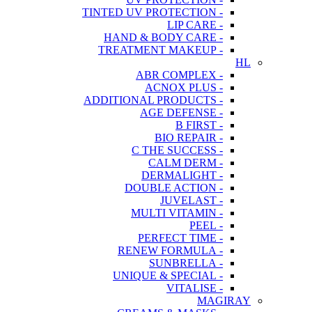
- TINTED UV PROTECTION
- LIP CARE
- HAND & BODY CARE
- TREATMENT MAKEUP
HL
- ABR COMPLEX
- ACNOX PLUS
- ADDITIONAL PRODUCTS
- AGE DEFENSE
- B FIRST
- BIO REPAIR
- C THE SUCCESS
- CALM DERM
- DERMALIGHT
- DOUBLE ACTION
- JUVELAST
- MULTI VITAMIN
- PEEL
- PERFECT TIME
- RENEW FORMULA
- SUNBRELLA
- UNIQUE & SPECIAL
- VITALISE
MAGIRAY