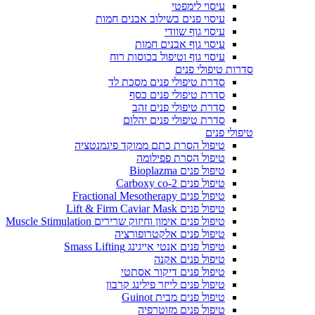
עיסוי לימפטי
עיסוי פנים בשילוב אבנים חמות
עיסוי גוף שוודי
עיסוי גוף אבנים חמות
עיסוי גוף וטיפול בכוסות רוח
סדרות טיפולי פנים
סדרת טיפולי פנים מסכת לד
סדרת טיפולי פנים כסף
סדרת טיפולי פנים זהב
סדרת טיפולי פנים יהלום
טיפולי פנים
טיפול הסרת כתם ממוקד פיגמנטציה
טיפול הסרת פפילומה
טיפול פנים Bioplazma
טיפול פנים Carboxy co-2
טיפול פנים Fractional Mesotherapy
טיפול פנים Lift & Firm Caviar Mask
טיפול פנים אימון וחיזוק שרירים Muscle Stimulation
טיפול פנים אלקטרופורציה
טיפול פנים אנטי אייגינג Smass Lifting
טיפול פנים אקנה
טיפול פנים דיקור אסתטי
טיפול פנים לייזר פילינג קרבון
טיפול פנים מבית Guinot
טיפול פנים מזוטרפיה