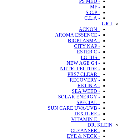
- PS MED
- MF
- S.C.P
- C.L.A
GIGI
- ACNON
- AROMA ESSENCE
- BIOPLASMA
- CITY NAP
- ESTER C
- LOTUS
- NEW AGE G4
- NUTRI PEPTIDE
- PRS7 CLEAR
- RECOVERY
- RETIN A
- SEA WEED
- SOLAR ENERGY
- SPECIAL
- SUN CARE UVA/UVB
- TEXTURE
- VITAMIN E
DR. KLEIN
- CLEANSER
- EYE & NECK