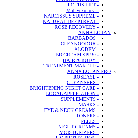
- LOTUS LIFT
- Multivitamin C
- NARCISSUS SUPREME
- NATURAL DEEPTREAT
- ROSE RECOVERY
ANNA LOTAN
- BARBADOS
- CLEANOODOR
- ALODEM
- BB CREAM SPF30
- HAIR & BODY
- TREATMENT MAKEUP
ANNA LOTAN PRO
- ROSEASE
- CLEANSERS
- BRIGHTENING NIGHT CARE
- LOCAL APPLICATION
- SUPPLEMENTS
- MASKS
- EYE & NECK CREAMS
- TONERS
- PEELS
- NIGHT CREAMS
- MOISTURIZERS
- UV PROTECTION