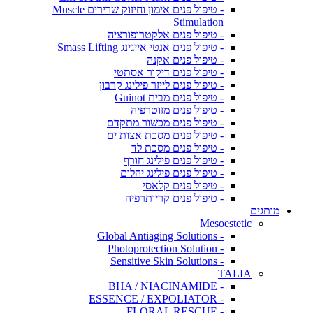
- טיפול פנים אימון וחיזוק שרירים Muscle
Stimulation
- טיפול פנים אלקטרופורציה
- טיפול פנים אנטי אייגינג Smass Lifting
- טיפול פנים אקנה
- טיפול פנים דיקור אסתטי
- טיפול פנים לייזר פילינג קרבון
- טיפול פנים מבית Guinot
- טיפול פנים מזוטרפיה
- טיפול פנים מכשור מתקדם
- טיפול פנים מסכת אצות ים
- טיפול פנים מסכת לד
- טיפול פנים פילינג חורף
- טיפול פנים פילינג יהלום
- טיפול פנים קלאסי
- טיפול פנים קריותרפיה
מותגים
Mesoestetic
- Global Antiaging Solutions
- Photoprotection Solution
- Sensitive Skin Solutions
TALIA
- BHA / NIACINAMIDE
- ESSENCE / EXPOLIATOR
- FLORAL RESCUE