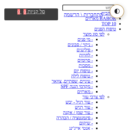
🌓
סל קניות
0
0
דף הבית
התחברות \ הרשמה
BABOR מארזים
TOP 10
טיפוח הפנים
לפי סוג מוצר
- מי פנים
- ניקוי / סבונים
- פילינגים
- לחויות
- סרומים
- מסכות
- טיפוח יום
- טיפוח לילה
- עיניים, שפתיים, צוואר
- מקדמי הגנה SPF
- מארזים
לפי צרכי עור
- עור רגיל - יבש
- עור רגיש
- עור שמן / אקנה
- פיגמנטציה / הבהרה
- שיקום
- אנטי אייג'ינג