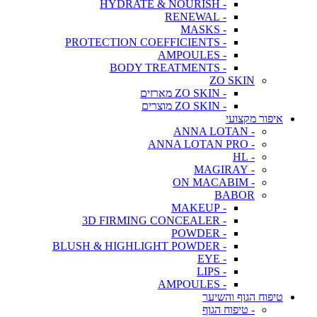
- HYDRATE & NOURISH
- RENEWAL
- MASKS
- PROTECTION COEFFICIENTS
- AMPOULES
- BODY TREATMENTS
ZO SKIN
- ZO SKIN מארזים
- ZO SKIN מוצרים
איפור מקצועי
- ANNA LOTAN
- ANNA LOTAN PRO
- HL
- MAGIRAY
- ON MACABIM
BABOR
- MAKEUP
- 3D FIRMING CONCEALER
- POWDER
- BLUSH & HIGHLIGHT POWDER
- EYE
- LIPS
- AMPOULES
טיפוח הגוף והשיער
- טיפוח הגוף