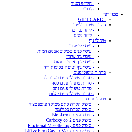
- חידוש העור
- גברים
מכון יופי
- GIFT CARD
הסרת שיער בלייזר
- לייזר גברים
- לייזר נשים
טיפולי גוף
- עיסוי לימפטי
- עיסוי פנים בשילוב אבנים חמות
- עיסוי גוף שוודי
- עיסוי גוף אבנים חמות
- עיסוי גוף וטיפול בכוסות רוח
סדרות טיפולי פנים
- סדרת טיפולי פנים מסכת לד
- סדרת טיפולי פנים כסף
- סדרת טיפולי פנים זהב
- סדרת טיפולי פנים יהלום
טיפולי פנים
- טיפול הסרת כתם ממוקד פיגמנטציה
- טיפול הסרת פפילומה
- טיפול פנים Bioplazma
- טיפול פנים Carboxy co-2
- טיפול פנים Fractional Mesotherapy
- טיפול פנים Lift & Firm Caviar Mask