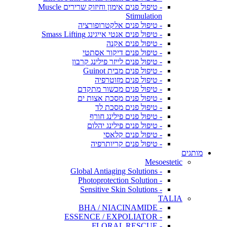
- טיפול פנים אימון וחיזוק שרירים Muscle
Stimulation
- טיפול פנים אלקטרופורציה
- טיפול פנים אנטי אייגינג Smass Lifting
- טיפול פנים אקנה
- טיפול פנים דיקור אסתטי
- טיפול פנים לייזר פילינג קרבון
- טיפול פנים מבית Guinot
- טיפול פנים מזוטרפיה
- טיפול פנים מכשור מתקדם
- טיפול פנים מסכת אצות ים
- טיפול פנים מסכת לד
- טיפול פנים פילינג חורף
- טיפול פנים פילינג יהלום
- טיפול פנים קלאסי
- טיפול פנים קריותרפיה
מותגים
Mesoestetic
- Global Antiaging Solutions
- Photoprotection Solution
- Sensitive Skin Solutions
TALIA
- BHA / NIACINAMIDE
- ESSENCE / EXPOLIATOR
- FLORAL RESCUE