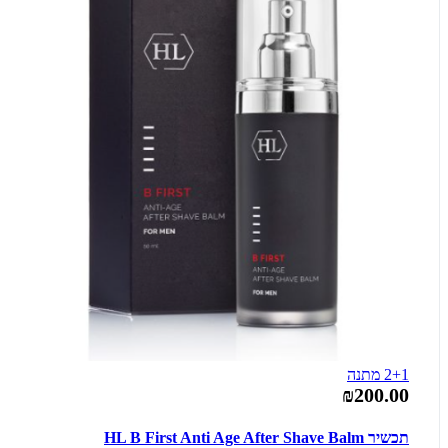
2+1 מתנה
₪200.00
תכשיר HL B First Anti Age After Shave Balm