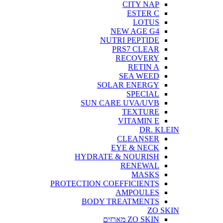
CITY NAP
ESTER C
LOTUS
NEW AGE G4
NUTRI PEPTIDE
PRS7 CLEAR
RECOVERY
RETIN A
SEA WEED
SOLAR ENERGY
SPECIAL
SUN CARE UVA/UVB
TEXTURE
VITAMIN E
DR. KLEIN
CLEANSER
EYE & NECK
HYDRATE & NOURISH
RENEWAL
MASKS
PROTECTION COEFFICIENTS
AMPOULES
BODY TREATMENTS
ZO SKIN
ZO SKIN מארזים