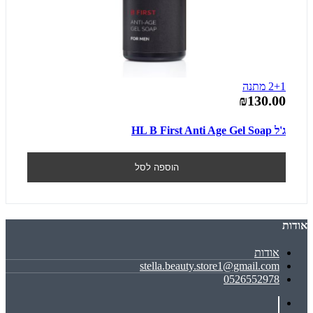
2+1 מתנה
₪130.00
ג'ל HL B First Anti Age Gel Soap
הוספה לסל
אודות
אודות
stella.beauty.store1@gmail.com
0526552978