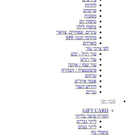
לחויות
סרומים
מסכות
טיפוח יום
טיפוח לילה
עיניים, שפתיים, צוואר
מקדמי הגנה SPF
מארזים
לפי צרכי עור
עור רגיל - יבש
עור רגיש
עור שמן / אקנה
פיגמנטציה / הבהרה
שיקום
אנטי אייג'ינג
חידוש העור
גברים
מכון יופי
GIFT CARD
הסרת שיער בלייזר
לייזר גברים
לייזר נשים
טיפולי גוף