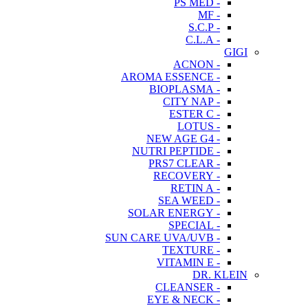
- PS MED
- MF
- S.C.P
- C.L.A
GIGI
- ACNON
- AROMA ESSENCE
- BIOPLASMA
- CITY NAP
- ESTER C
- LOTUS
- NEW AGE G4
- NUTRI PEPTIDE
- PRS7 CLEAR
- RECOVERY
- RETIN A
- SEA WEED
- SOLAR ENERGY
- SPECIAL
- SUN CARE UVA/UVB
- TEXTURE
- VITAMIN E
DR. KLEIN
- CLEANSER
- EYE & NECK