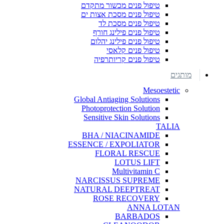
טיפול פנים מכשור מתקדם
טיפול פנים מסכת אצות ים
טיפול פנים מסכת לד
טיפול פנים פילינג חורף
טיפול פנים פילינג יהלום
טיפול פנים קלאסי
טיפול פנים קריותרפיה
מותגים
Mesoestetic
Global Antiaging Solutions
Photoprotection Solution
Sensitive Skin Solutions
TALIA
BHA / NIACINAMIDE
ESSENCE / EXPOLIATOR
FLORAL RESCUE
LOTUS LIFT
Multivitamin C
NARCISSUS SUPREME
NATURAL DEEPTREAT
ROSE RECOVERY
ANNA LOTAN
BARBADOS