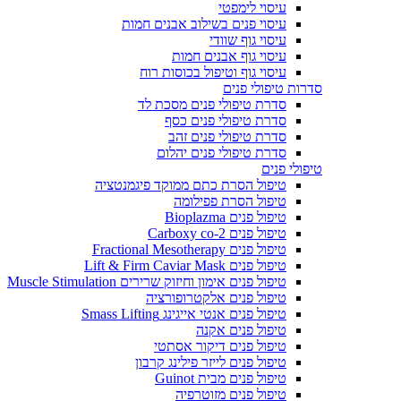
עיסוי לימפטי
עיסוי פנים בשילוב אבנים חמות
עיסוי גוף שוודי
עיסוי גוף אבנים חמות
עיסוי גוף וטיפול בכוסות רוח
סדרות טיפולי פנים
סדרת טיפולי פנים מסכת לד
סדרת טיפולי פנים כסף
סדרת טיפולי פנים זהב
סדרת טיפולי פנים יהלום
טיפולי פנים
טיפול הסרת כתם ממוקד פיגמנטציה
טיפול הסרת פפילומה
טיפול פנים Bioplazma
טיפול פנים Carboxy co-2
טיפול פנים Fractional Mesotherapy
טיפול פנים Lift & Firm Caviar Mask
טיפול פנים אימון וחיזוק שרירים Muscle Stimulation
טיפול פנים אלקטרופורציה
טיפול פנים אנטי אייגינג Smass Lifting
טיפול פנים אקנה
טיפול פנים דיקור אסתטי
טיפול פנים לייזר פילינג קרבון
טיפול פנים מבית Guinot
טיפול פנים מזוטרפיה