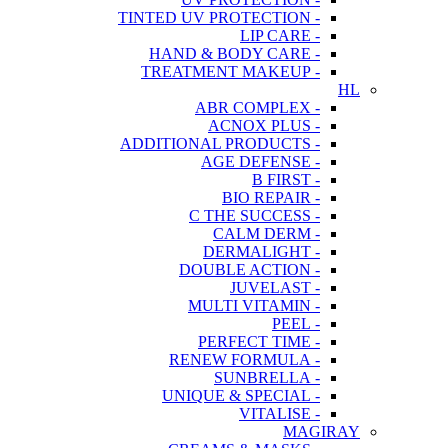
- TINTED UV PROTECTION
- LIP CARE
- HAND & BODY CARE
- TREATMENT MAKEUP
HL
- ABR COMPLEX
- ACNOX PLUS
- ADDITIONAL PRODUCTS
- AGE DEFENSE
- B FIRST
- BIO REPAIR
- C THE SUCCESS
- CALM DERM
- DERMALIGHT
- DOUBLE ACTION
- JUVELAST
- MULTI VITAMIN
- PEEL
- PERFECT TIME
- RENEW FORMULA
- SUNBRELLA
- UNIQUE & SPECIAL
- VITALISE
MAGIRAY