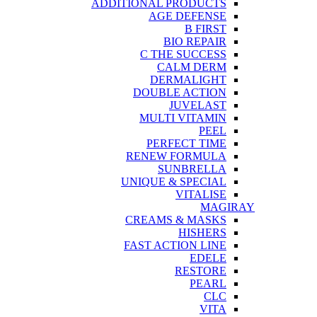
ADDITIONAL PRODUCTS
AGE DEFENSE
B FIRST
BIO REPAIR
C THE SUCCESS
CALM DERM
DERMALIGHT
DOUBLE ACTION
JUVELAST
MULTI VITAMIN
PEEL
PERFECT TIME
RENEW FORMULA
SUNBRELLA
UNIQUE & SPECIAL
VITALISE
MAGIRAY
CREAMS & MASKS
HISHERS
FAST ACTION LINE
EDELE
RESTORE
PEARL
CLC
VITA