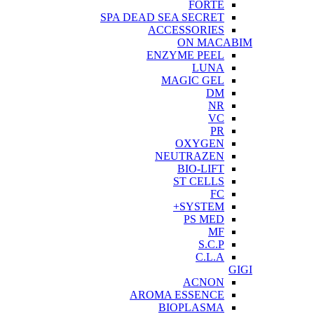
FORTE
SPA DEAD SEA SECRET
ACCESSORIES
ON MACABIM
ENZYME PEEL
LUNA
MAGIC GEL
DM
NR
VC
PR
OXYGEN
NEUTRAZEN
BIO-LIFT
ST CELLS
FC
SYSTEM+
PS MED
MF
S.C.P
C.L.A
GIGI
ACNON
AROMA ESSENCE
BIOPLASMA