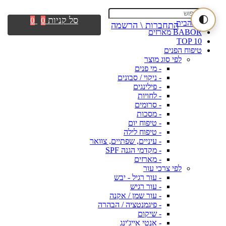
🌓
סל קניות
0
0
דף הבית
התחברות \ הרשמה
BABOR מארזים
TOP 10
טיפוח הפנים
לפי סוג מוצר
- מי פנים
- ניקוי / סבונים
- פילינגים
- לחויות
- סרומים
- מסכות
- טיפוח יום
- טיפוח לילה
- עיניים, שפתיים, צוואר
- מקדמי הגנה SPF
- מארזים
לפי צרכי עור
- עור רגיל - יבש
- עור רגיש
- עור שמן / אקנה
- פיגמנטציה / הבהרה
- שיקום
- אנטי אייג'ינג