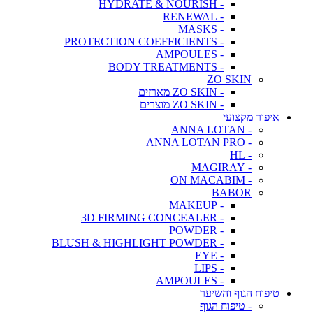
- HYDRATE & NOURISH
- RENEWAL
- MASKS
- PROTECTION COEFFICIENTS
- AMPOULES
- BODY TREATMENTS
ZO SKIN
- ZO SKIN מארזים
- ZO SKIN מוצרים
איפור מקצועי
- ANNA LOTAN
- ANNA LOTAN PRO
- HL
- MAGIRAY
- ON MACABIM
BABOR
- MAKEUP
- 3D FIRMING CONCEALER
- POWDER
- BLUSH & HIGHLIGHT POWDER
- EYE
- LIPS
- AMPOULES
טיפוח הגוף והשיער
- טיפוח הגוף