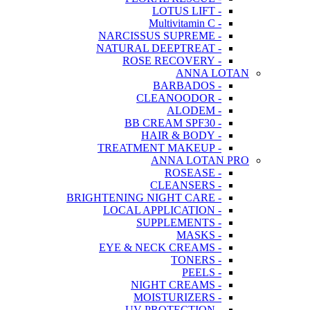
- LOTUS LIFT
- Multivitamin C
- NARCISSUS SUPREME
- NATURAL DEEPTREAT
- ROSE RECOVERY
ANNA LOTAN
- BARBADOS
- CLEANOODOR
- ALODEM
- BB CREAM SPF30
- HAIR & BODY
- TREATMENT MAKEUP
ANNA LOTAN PRO
- ROSEASE
- CLEANSERS
- BRIGHTENING NIGHT CARE
- LOCAL APPLICATION
- SUPPLEMENTS
- MASKS
- EYE & NECK CREAMS
- TONERS
- PEELS
- NIGHT CREAMS
- MOISTURIZERS
- UV PROTECTION