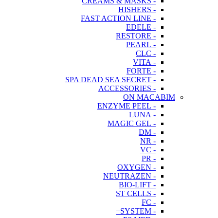
- CREAMS & MASKS
- HISHERS
- FAST ACTION LINE
- EDELE
- RESTORE
- PEARL
- CLC
- VITA
- FORTE
- SPA DEAD SEA SECRET
- ACCESSORIES
ON MACABIM
- ENZYME PEEL
- LUNA
- MAGIC GEL
- DM
- NR
- VC
- PR
- OXYGEN
- NEUTRAZEN
- BIO-LIFT
- ST CELLS
- FC
- SYSTEM+