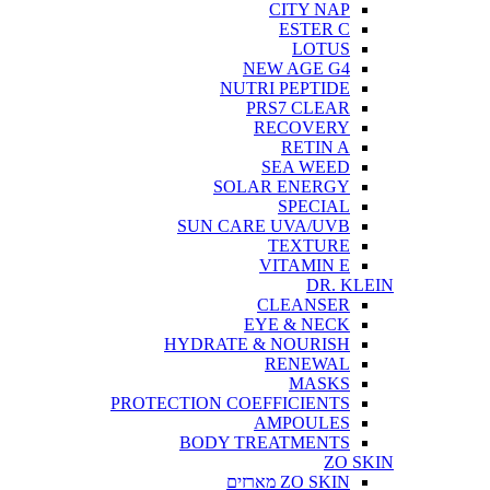
CITY NAP
ESTER C
LOTUS
NEW AGE G4
NUTRI PEPTIDE
PRS7 CLEAR
RECOVERY
RETIN A
SEA WEED
SOLAR ENERGY
SPECIAL
SUN CARE UVA/UVB
TEXTURE
VITAMIN E
DR. KLEIN
CLEANSER
EYE & NECK
HYDRATE & NOURISH
RENEWAL
MASKS
PROTECTION COEFFICIENTS
AMPOULES
BODY TREATMENTS
ZO SKIN
ZO SKIN מארזים