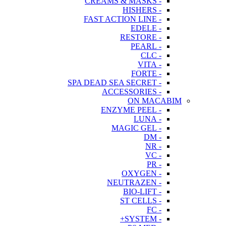
- CREAMS & MASKS
- HISHERS
- FAST ACTION LINE
- EDELE
- RESTORE
- PEARL
- CLC
- VITA
- FORTE
- SPA DEAD SEA SECRET
- ACCESSORIES
ON MACABIM
- ENZYME PEEL
- LUNA
- MAGIC GEL
- DM
- NR
- VC
- PR
- OXYGEN
- NEUTRAZEN
- BIO-LIFT
- ST CELLS
- FC
- SYSTEM+