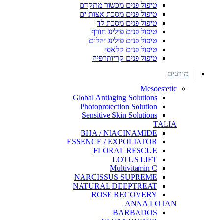
טיפול פנים מכשור מתקדם
טיפול פנים מסכת אצות ים
טיפול פנים מסכת לד
טיפול פנים פילינג חורף
טיפול פנים פילינג יהלום
טיפול פנים קלאסי
טיפול פנים קריותרפיה
מותגים
Mesoestetic
Global Antiaging Solutions
Photoprotection Solution
Sensitive Skin Solutions
TALIA
BHA / NIACINAMIDE
ESSENCE / EXPOLIATOR
FLORAL RESCUE
LOTUS LIFT
Multivitamin C
NARCISSUS SUPREME
NATURAL DEEPTREAT
ROSE RECOVERY
ANNA LOTAN
BARBADOS