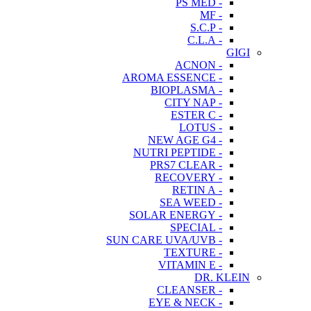
- PS MED
- MF
- S.C.P
- C.L.A
GIGI
- ACNON
- AROMA ESSENCE
- BIOPLASMA
- CITY NAP
- ESTER C
- LOTUS
- NEW AGE G4
- NUTRI PEPTIDE
- PRS7 CLEAR
- RECOVERY
- RETIN A
- SEA WEED
- SOLAR ENERGY
- SPECIAL
- SUN CARE UVA/UVB
- TEXTURE
- VITAMIN E
DR. KLEIN
- CLEANSER
- EYE & NECK