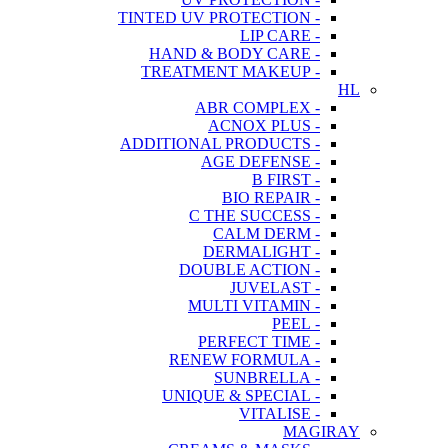
- TINTED UV PROTECTION
- LIP CARE
- HAND & BODY CARE
- TREATMENT MAKEUP
HL
- ABR COMPLEX
- ACNOX PLUS
- ADDITIONAL PRODUCTS
- AGE DEFENSE
- B FIRST
- BIO REPAIR
- C THE SUCCESS
- CALM DERM
- DERMALIGHT
- DOUBLE ACTION
- JUVELAST
- MULTI VITAMIN
- PEEL
- PERFECT TIME
- RENEW FORMULA
- SUNBRELLA
- UNIQUE & SPECIAL
- VITALISE
MAGIRAY