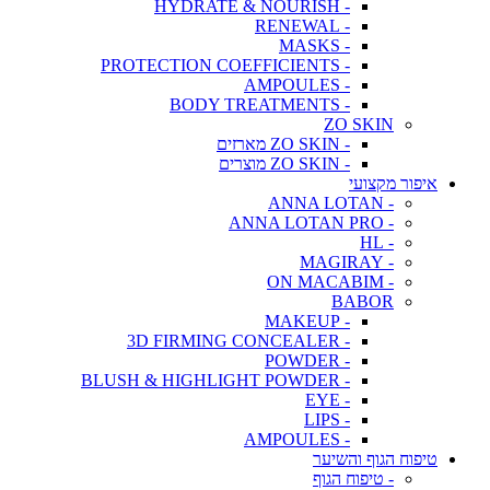
- HYDRATE & NOURISH
- RENEWAL
- MASKS
- PROTECTION COEFFICIENTS
- AMPOULES
- BODY TREATMENTS
ZO SKIN
- ZO SKIN מארזים
- ZO SKIN מוצרים
איפור מקצועי
- ANNA LOTAN
- ANNA LOTAN PRO
- HL
- MAGIRAY
- ON MACABIM
BABOR
- MAKEUP
- 3D FIRMING CONCEALER
- POWDER
- BLUSH & HIGHLIGHT POWDER
- EYE
- LIPS
- AMPOULES
טיפוח הגוף והשיער
- טיפוח הגוף