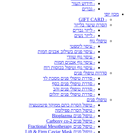
- חידוש העור
- גברים
מכון יופי
- GIFT CARD
הסרת שיער בלייזר
- לייזר גברים
- לייזר נשים
טיפולי גוף
- עיסוי לימפטי
- עיסוי פנים בשילוב אבנים חמות
- עיסוי גוף שוודי
- עיסוי גוף אבנים חמות
- עיסוי גוף וטיפול בכוסות רוח
סדרות טיפולי פנים
- סדרת טיפולי פנים מסכת לד
- סדרת טיפולי פנים כסף
- סדרת טיפולי פנים זהב
- סדרת טיפולי פנים יהלום
טיפולי פנים
- טיפול הסרת כתם ממוקד פיגמנטציה
- טיפול הסרת פפילומה
- טיפול פנים Bioplazma
- טיפול פנים Carboxy co-2
- טיפול פנים Fractional Mesotherapy
- טיפול פנים Lift & Firm Caviar Mask