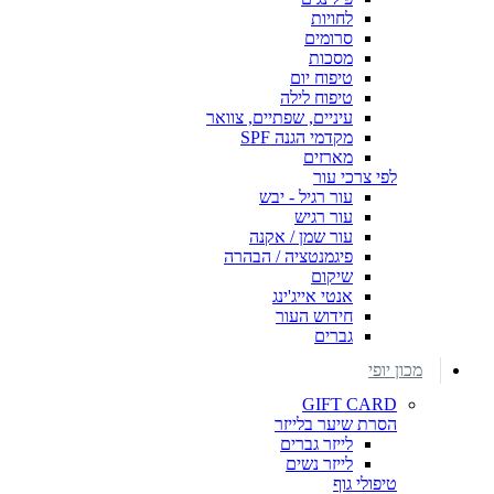
לחויות
סרומים
מסכות
טיפוח יום
טיפוח לילה
עיניים, שפתיים, צוואר
מקדמי הגנה SPF
מארזים
לפי צרכי עור
עור רגיל - יבש
עור רגיש
עור שמן / אקנה
פיגמנטציה / הבהרה
שיקום
אנטי אייג'ינג
חידוש העור
גברים
מכון יופי
GIFT CARD
הסרת שיער בלייזר
לייזר גברים
לייזר נשים
טיפולי גוף