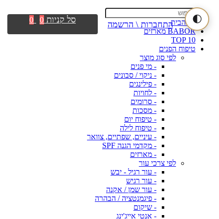
🌓
סל קניות
0
0
דף הבית
התחברות \ הרשמה
BABOR מארזים
TOP 10
טיפוח הפנים
לפי סוג מוצר
- מי פנים
- ניקוי / סבונים
- פילינגים
- לחויות
- סרומים
- מסכות
- טיפוח יום
- טיפוח לילה
- עיניים, שפתיים, צוואר
- מקדמי הגנה SPF
- מארזים
לפי צרכי עור
- עור רגיל - יבש
- עור רגיש
- עור שמן / אקנה
- פיגמנטציה / הבהרה
- שיקום
- אנטי אייג'ינג