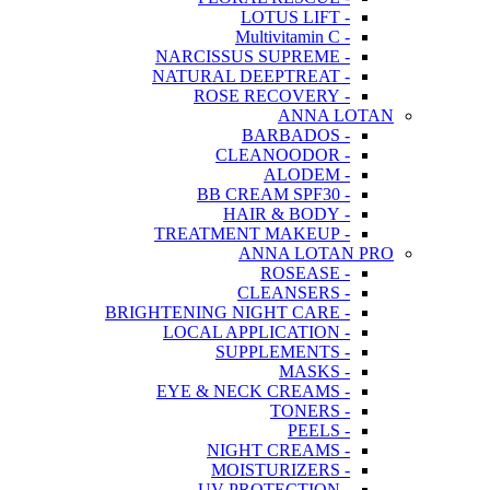
- LOTUS LIFT
- Multivitamin C
- NARCISSUS SUPREME
- NATURAL DEEPTREAT
- ROSE RECOVERY
ANNA LOTAN
- BARBADOS
- CLEANOODOR
- ALODEM
- BB CREAM SPF30
- HAIR & BODY
- TREATMENT MAKEUP
ANNA LOTAN PRO
- ROSEASE
- CLEANSERS
- BRIGHTENING NIGHT CARE
- LOCAL APPLICATION
- SUPPLEMENTS
- MASKS
- EYE & NECK CREAMS
- TONERS
- PEELS
- NIGHT CREAMS
- MOISTURIZERS
- UV PROTECTION