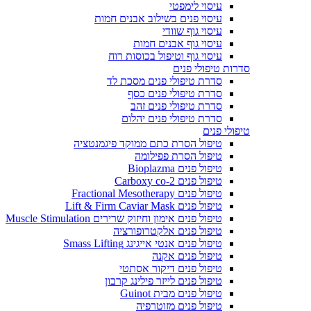
עיסוי לימפטי
עיסוי פנים בשילוב אבנים חמות
עיסוי גוף שוודי
עיסוי גוף אבנים חמות
עיסוי גוף וטיפול בכוסות רוח
סדרות טיפולי פנים
סדרת טיפולי פנים מסכת לד
סדרת טיפולי פנים כסף
סדרת טיפולי פנים זהב
סדרת טיפולי פנים יהלום
טיפולי פנים
טיפול הסרת כתם ממוקד פיגמנטציה
טיפול הסרת פפילומה
טיפול פנים Bioplazma
טיפול פנים Carboxy co-2
טיפול פנים Fractional Mesotherapy
טיפול פנים Lift & Firm Caviar Mask
טיפול פנים אימון וחיזוק שרירים Muscle Stimulation
טיפול פנים אלקטרופורציה
טיפול פנים אנטי אייגינג Smass Lifting
טיפול פנים אקנה
טיפול פנים דיקור אסתטי
טיפול פנים לייזר פילינג קרבון
טיפול פנים מבית Guinot
טיפול פנים מזוטרפיה