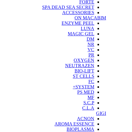
FORTE
SPA DEAD SEA SECRET
ACCESSORIES
ON MACABIM
ENZYME PEEL
LUNA
MAGIC GEL
DM
NR
VC
PR
OXYGEN
NEUTRAZEN
BIO-LIFT
ST CELLS
FC
SYSTEM+
PS MED
MF
S.C.P
C.L.A
GIGI
ACNON
AROMA ESSENCE
BIOPLASMA