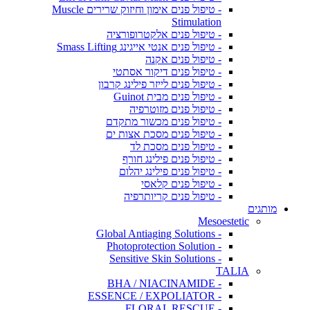
- טיפול פנים אימון וחיזוק שרירים Muscle
Stimulation
- טיפול פנים אלקטרופורציה
- טיפול פנים אנטי אייגינג Smass Lifting
- טיפול פנים אקנה
- טיפול פנים דיקור אסתטי
- טיפול פנים לייזר פילינג קרבון
- טיפול פנים מבית Guinot
- טיפול פנים מזוטרפיה
- טיפול פנים מכשור מתקדם
- טיפול פנים מסכת אצות ים
- טיפול פנים מסכת לד
- טיפול פנים פילינג חורף
- טיפול פנים פילינג יהלום
- טיפול פנים קלאסי
- טיפול פנים קריותרפיה
מותגים
Mesoestetic
- Global Antiaging Solutions
- Photoprotection Solution
- Sensitive Skin Solutions
TALIA
- BHA / NIACINAMIDE
- ESSENCE / EXPOLIATOR
- FLORAL RESCUE