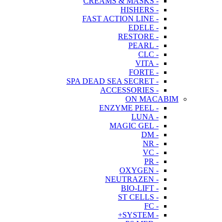
- CREAMS & MASKS
- HISHERS
- FAST ACTION LINE
- EDELE
- RESTORE
- PEARL
- CLC
- VITA
- FORTE
- SPA DEAD SEA SECRET
- ACCESSORIES
ON MACABIM
- ENZYME PEEL
- LUNA
- MAGIC GEL
- DM
- NR
- VC
- PR
- OXYGEN
- NEUTRAZEN
- BIO-LIFT
- ST CELLS
- FC
- SYSTEM+