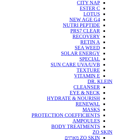
CITY NAP
ESTER C
LOTUS
NEW AGE G4
NUTRI PEPTIDE
PRS7 CLEAR
RECOVERY
RETIN A
SEA WEED
SOLAR ENERGY
SPECIAL
SUN CARE UVA/UVB
TEXTURE
VITAMIN E
DR. KLEIN
CLEANSER
EYE & NECK
HYDRATE & NOURISH
RENEWAL
MASKS
PROTECTION COEFFICIENTS
AMPOULES
BODY TREATMENTS
ZO SKIN
ZO SKIN מארזים