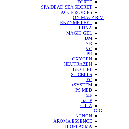
FORTE
SPA DEAD SEA SECRET
ACCESSORIES
ON MACABIM
ENZYME PEEL
LUNA
MAGIC GEL
DM
NR
VC
PR
OXYGEN
NEUTRAZEN
BIO-LIFT
ST CELLS
FC
SYSTEM+
PS MED
MF
S.C.P
C.L.A
GIGI
ACNON
AROMA ESSENCE
BIOPLASMA