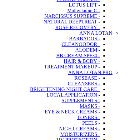
- LOTUS LIFT
- Multivitamin C
- NARCISSUS SUPREME
- NATURAL DEEPTREAT
- ROSE RECOVERY
ANNA LOTAN
- BARBADOS
- CLEANOODOR
- ALODEM
- BB CREAM SPF30
- HAIR & BODY
- TREATMENT MAKEUP
ANNA LOTAN PRO
- ROSEASE
- CLEANSERS
- BRIGHTENING NIGHT CARE
- LOCAL APPLICATION
- SUPPLEMENTS
- MASKS
- EYE & NECK CREAMS
- TONERS
- PEELS
- NIGHT CREAMS
- MOISTURIZERS
- UV PROTECTION