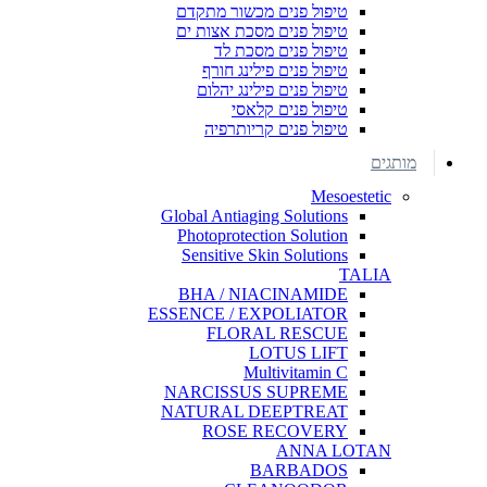
טיפול פנים מכשור מתקדם
טיפול פנים מסכת אצות ים
טיפול פנים מסכת לד
טיפול פנים פילינג חורף
טיפול פנים פילינג יהלום
טיפול פנים קלאסי
טיפול פנים קריותרפיה
מותגים
Mesoestetic
Global Antiaging Solutions
Photoprotection Solution
Sensitive Skin Solutions
TALIA
BHA / NIACINAMIDE
ESSENCE / EXPOLIATOR
FLORAL RESCUE
LOTUS LIFT
Multivitamin C
NARCISSUS SUPREME
NATURAL DEEPTREAT
ROSE RECOVERY
ANNA LOTAN
BARBADOS