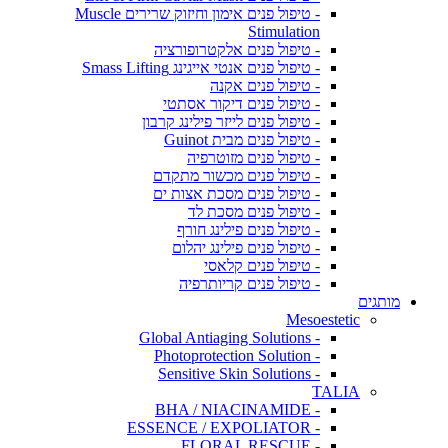
- טיפול פנים אימון וחיזוק שרירים Muscle
Stimulation
- טיפול פנים אלקטרופורציה
- טיפול פנים אנטי אייגינג Smass Lifting
- טיפול פנים אקנה
- טיפול פנים דיקור אסתטי
- טיפול פנים לייזר פילינג קרבון
- טיפול פנים מבית Guinot
- טיפול פנים מזוטרפיה
- טיפול פנים מכשור מתקדם
- טיפול פנים מסכת אצות ים
- טיפול פנים מסכת לד
- טיפול פנים פילינג חורף
- טיפול פנים פילינג יהלום
- טיפול פנים קלאסי
- טיפול פנים קריותרפיה
מותגים
Mesoestetic
- Global Antiaging Solutions
- Photoprotection Solution
- Sensitive Skin Solutions
TALIA
- BHA / NIACINAMIDE
- ESSENCE / EXPOLIATOR
- FLORAL RESCUE