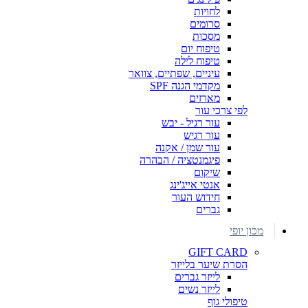
לחויות
סרומים
מסכות
טיפוח יום
טיפוח לילה
עיניים, שפתיים, צוואר
מקדמי הגנה SPF
מארזים
לפי צרכי עור
עור רגיל - יבש
עור רגיש
עור שמן / אקנה
פיגמנטציה / הבהרה
שיקום
אנטי אייג'ינג
חידוש העור
גברים
מכון יופי
GIFT CARD
הסרת שיער בלייזר
לייזר גברים
לייזר נשים
טיפולי גוף