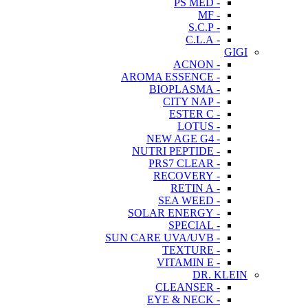
- PS MED
- MF
- S.C.P
- C.L.A
GIGI
- ACNON
- AROMA ESSENCE
- BIOPLASMA
- CITY NAP
- ESTER C
- LOTUS
- NEW AGE G4
- NUTRI PEPTIDE
- PRS7 CLEAR
- RECOVERY
- RETIN A
- SEA WEED
- SOLAR ENERGY
- SPECIAL
- SUN CARE UVA/UVB
- TEXTURE
- VITAMIN E
DR. KLEIN
- CLEANSER
- EYE & NECK