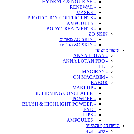
- HYDRATE & NOURISH
- RENEWAL
- MASKS
- PROTECTION COEFFICIENTS
- AMPOULES
- BODY TREATMENTS
ZO SKIN
- ZO SKIN מארזים
- ZO SKIN מוצרים
איפור מקצועי
- ANNA LOTAN
- ANNA LOTAN PRO
- HL
- MAGIRAY
- ON MACABIM
BABOR
- MAKEUP
- 3D FIRMING CONCEALER
- POWDER
- BLUSH & HIGHLIGHT POWDER
- EYE
- LIPS
- AMPOULES
טיפוח הגוף והשיער
- טיפוח הגוף