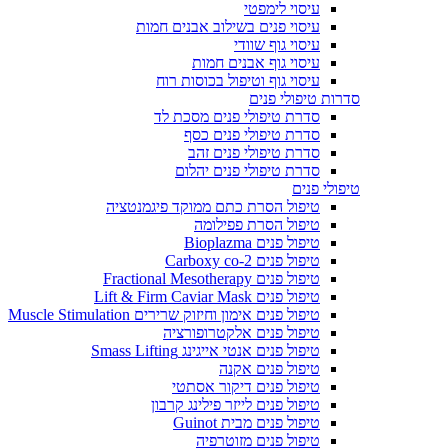
עיסוי לימפטי
עיסוי פנים בשילוב אבנים חמות
עיסוי גוף שוודי
עיסוי גוף אבנים חמות
עיסוי גוף וטיפול בכוסות רוח
סדרות טיפולי פנים
סדרת טיפולי פנים מסכת לד
סדרת טיפולי פנים כסף
סדרת טיפולי פנים זהב
סדרת טיפולי פנים יהלום
טיפולי פנים
טיפול הסרת כתם ממוקד פיגמנטציה
טיפול הסרת פפילומה
טיפול פנים Bioplazma
טיפול פנים Carboxy co-2
טיפול פנים Fractional Mesotherapy
טיפול פנים Lift & Firm Caviar Mask
טיפול פנים אימון וחיזוק שרירים Muscle Stimulation
טיפול פנים אלקטרופורציה
טיפול פנים אנטי אייגינג Smass Lifting
טיפול פנים אקנה
טיפול פנים דיקור אסתטי
טיפול פנים לייזר פילינג קרבון
טיפול פנים מבית Guinot
טיפול פנים מזוטרפיה