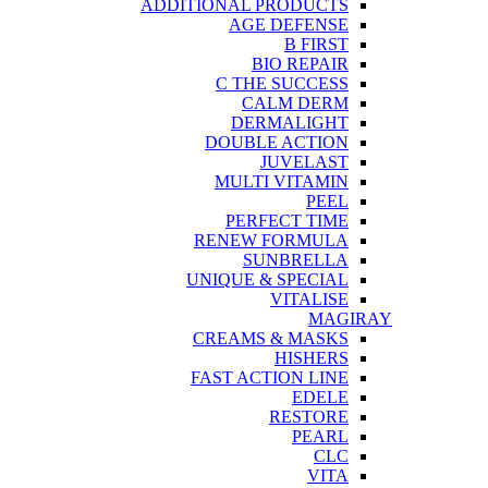
ADDITIONAL PRODUCTS
AGE DEFENSE
B FIRST
BIO REPAIR
C THE SUCCESS
CALM DERM
DERMALIGHT
DOUBLE ACTION
JUVELAST
MULTI VITAMIN
PEEL
PERFECT TIME
RENEW FORMULA
SUNBRELLA
UNIQUE & SPECIAL
VITALISE
MAGIRAY
CREAMS & MASKS
HISHERS
FAST ACTION LINE
EDELE
RESTORE
PEARL
CLC
VITA