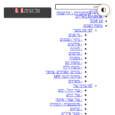
🌓
סל קניות
0
0
דף הבית
התחברות \ הרשמה
BABOR מארזים
TOP 10
טיפוח הפנים
לפי סוג מוצר
- מי פנים
- ניקוי / סבונים
- פילינגים
- לחויות
- סרומים
- מסכות
- טיפוח יום
- טיפוח לילה
- עיניים, שפתיים, צוואר
- מקדמי הגנה SPF
- מארזים
לפי צרכי עור
- עור רגיל - יבש
- עור רגיש
- עור שמן / אקנה
- פיגמנטציה / הבהרה
- שיקום
- אנטי אייג'ינג