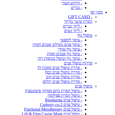
- חידוש העור
- גברים
מכון יופי
- GIFT CARD
הסרת שיער בלייזר
- לייזר גברים
- לייזר נשים
טיפולי גוף
- עיסוי לימפטי
- עיסוי פנים בשילוב אבנים חמות
- עיסוי גוף שוודי
- עיסוי גוף אבנים חמות
- עיסוי גוף וטיפול בכוסות רוח
סדרות טיפולי פנים
- סדרת טיפולי פנים מסכת לד
- סדרת טיפולי פנים כסף
- סדרת טיפולי פנים זהב
- סדרת טיפולי פנים יהלום
טיפולי פנים
- טיפול הסרת כתם ממוקד פיגמנטציה
- טיפול הסרת פפילומה
- טיפול פנים Bioplazma
- טיפול פנים Carboxy co-2
- טיפול פנים Fractional Mesotherapy
- טיפול פנים Lift & Firm Caviar Mask