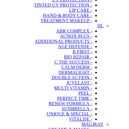
- TINTED UV PROTECTION
- LIP CARE
- HAND & BODY CARE
- TREATMENT MAKEUP
HL
- ABR COMPLEX
- ACNOX PLUS
- ADDITIONAL PRODUCTS
- AGE DEFENSE
- B FIRST
- BIO REPAIR
- C THE SUCCESS
- CALM DERM
- DERMALIGHT
- DOUBLE ACTION
- JUVELAST
- MULTI VITAMIN
- PEEL
- PERFECT TIME
- RENEW FORMULA
- SUNBRELLA
- UNIQUE & SPECIAL
- VITALISE
MAGIRAY