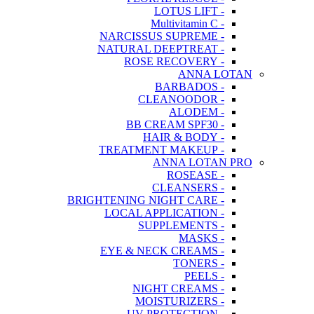
- LOTUS LIFT
- Multivitamin C
- NARCISSUS SUPREME
- NATURAL DEEPTREAT
- ROSE RECOVERY
ANNA LOTAN
- BARBADOS
- CLEANOODOR
- ALODEM
- BB CREAM SPF30
- HAIR & BODY
- TREATMENT MAKEUP
ANNA LOTAN PRO
- ROSEASE
- CLEANSERS
- BRIGHTENING NIGHT CARE
- LOCAL APPLICATION
- SUPPLEMENTS
- MASKS
- EYE & NECK CREAMS
- TONERS
- PEELS
- NIGHT CREAMS
- MOISTURIZERS
- UV PROTECTION