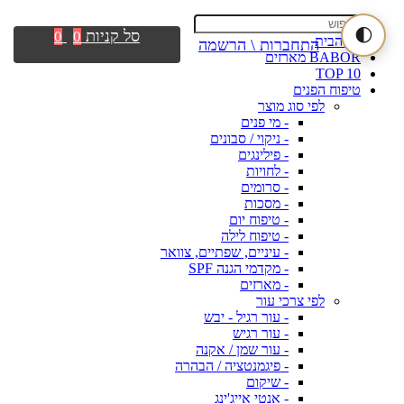
🌓
סל קניות
0
0
דף הבית
התחברות \ הרשמה
BABOR מארזים
TOP 10
טיפוח הפנים
לפי סוג מוצר
- מי פנים
- ניקוי / סבונים
- פילינגים
- לחויות
- סרומים
- מסכות
- טיפוח יום
- טיפוח לילה
- עיניים, שפתיים, צוואר
- מקדמי הגנה SPF
- מארזים
לפי צרכי עור
- עור רגיל - יבש
- עור רגיש
- עור שמן / אקנה
- פיגמנטציה / הבהרה
- שיקום
- אנטי אייג'ינג