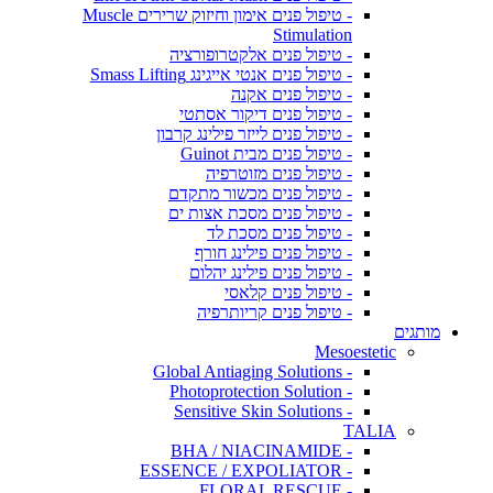
- טיפול פנים אימון וחיזוק שרירים Muscle
Stimulation
- טיפול פנים אלקטרופורציה
- טיפול פנים אנטי אייגינג Smass Lifting
- טיפול פנים אקנה
- טיפול פנים דיקור אסתטי
- טיפול פנים לייזר פילינג קרבון
- טיפול פנים מבית Guinot
- טיפול פנים מזוטרפיה
- טיפול פנים מכשור מתקדם
- טיפול פנים מסכת אצות ים
- טיפול פנים מסכת לד
- טיפול פנים פילינג חורף
- טיפול פנים פילינג יהלום
- טיפול פנים קלאסי
- טיפול פנים קריותרפיה
מותגים
Mesoestetic
- Global Antiaging Solutions
- Photoprotection Solution
- Sensitive Skin Solutions
TALIA
- BHA / NIACINAMIDE
- ESSENCE / EXPOLIATOR
- FLORAL RESCUE