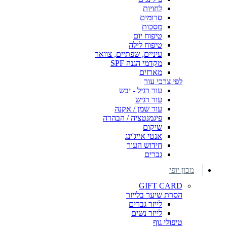
לחויות
סרומים
מסכות
טיפוח יום
טיפוח לילה
עיניים, שפתיים, צוואר
מקדמי הגנה SPF
מארזים
לפי צרכי עור
עור רגיל - יבש
עור רגיש
עור שמן / אקנה
פיגמנטציה / הבהרה
שיקום
אנטי אייג'ינג
חידוש העור
גברים
מכון יופי
GIFT CARD
הסרת שיער בלייזר
לייזר גברים
לייזר נשים
טיפולי גוף