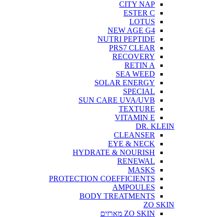
CITY NAP
ESTER C
LOTUS
NEW AGE G4
NUTRI PEPTIDE
PRS7 CLEAR
RECOVERY
RETIN A
SEA WEED
SOLAR ENERGY
SPECIAL
SUN CARE UVA/UVB
TEXTURE
VITAMIN E
DR. KLEIN
CLEANSER
EYE & NECK
HYDRATE & NOURISH
RENEWAL
MASKS
PROTECTION COEFFICIENTS
AMPOULES
BODY TREATMENTS
ZO SKIN
ZO SKIN מארזים