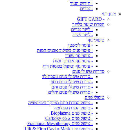
- חידוש העור
- גברים
מכון יופי
- GIFT CARD
הסרת שיער בלייזר
- לייזר גברים
- לייזר נשים
טיפולי גוף
- עיסוי לימפטי
- עיסוי פנים בשילוב אבנים חמות
- עיסוי גוף שוודי
- עיסוי גוף אבנים חמות
- עיסוי גוף וטיפול בכוסות רוח
סדרות טיפולי פנים
- סדרת טיפולי פנים מסכת לד
- סדרת טיפולי פנים כסף
- סדרת טיפולי פנים זהב
- סדרת טיפולי פנים יהלום
טיפולי פנים
- טיפול הסרת כתם ממוקד פיגמנטציה
- טיפול הסרת פפילומה
- טיפול פנים Bioplazma
- טיפול פנים Carboxy co-2
- טיפול פנים Fractional Mesotherapy
- טיפול פנים Lift & Firm Caviar Mask