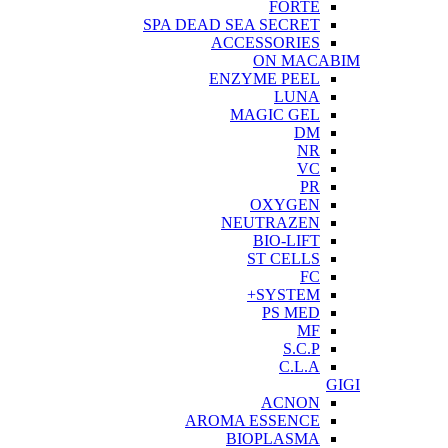
FORTE
SPA DEAD SEA SECRET
ACCESSORIES
ON MACABIM
ENZYME PEEL
LUNA
MAGIC GEL
DM
NR
VC
PR
OXYGEN
NEUTRAZEN
BIO-LIFT
ST CELLS
FC
SYSTEM+
PS MED
MF
S.C.P
C.L.A
GIGI
ACNON
AROMA ESSENCE
BIOPLASMA