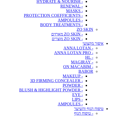
- HYDRATE & NOURISH
- RENEWAL
- MASKS
- PROTECTION COEFFICIENTS
- AMPOULES
- BODY TREATMENTS
ZO SKIN
- ZO SKIN מארזים
- ZO SKIN מוצרים
איפור מקצועי
- ANNA LOTAN
- ANNA LOTAN PRO
- HL
- MAGIRAY
- ON MACABIM
BABOR
- MAKEUP
- 3D FIRMING CONCEALER
- POWDER
- BLUSH & HIGHLIGHT POWDER
- EYE
- LIPS
- AMPOULES
טיפוח הגוף והשיער
- טיפוח הגוף