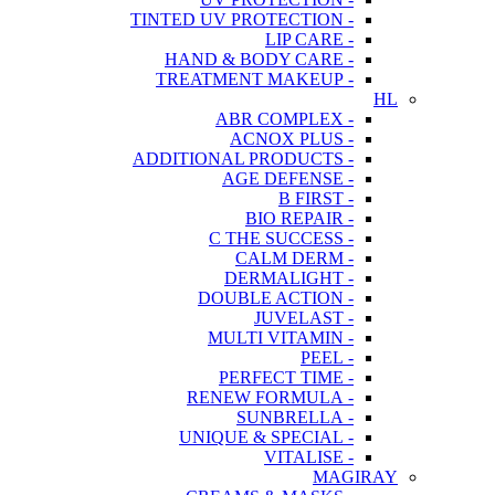
- TINTED UV PROTECTION
- LIP CARE
- HAND & BODY CARE
- TREATMENT MAKEUP
HL
- ABR COMPLEX
- ACNOX PLUS
- ADDITIONAL PRODUCTS
- AGE DEFENSE
- B FIRST
- BIO REPAIR
- C THE SUCCESS
- CALM DERM
- DERMALIGHT
- DOUBLE ACTION
- JUVELAST
- MULTI VITAMIN
- PEEL
- PERFECT TIME
- RENEW FORMULA
- SUNBRELLA
- UNIQUE & SPECIAL
- VITALISE
MAGIRAY