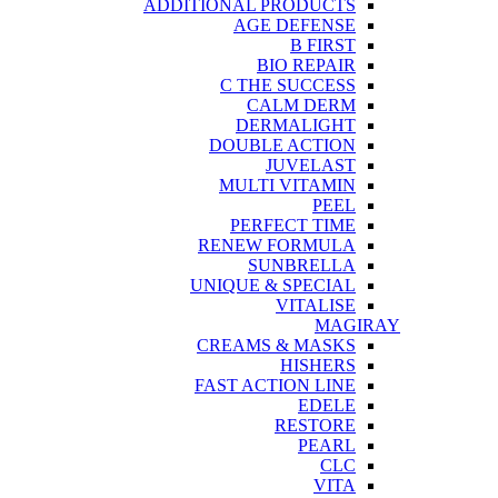
ADDITIONAL PRODUCTS
AGE DEFENSE
B FIRST
BIO REPAIR
C THE SUCCESS
CALM DERM
DERMALIGHT
DOUBLE ACTION
JUVELAST
MULTI VITAMIN
PEEL
PERFECT TIME
RENEW FORMULA
SUNBRELLA
UNIQUE & SPECIAL
VITALISE
MAGIRAY
CREAMS & MASKS
HISHERS
FAST ACTION LINE
EDELE
RESTORE
PEARL
CLC
VITA