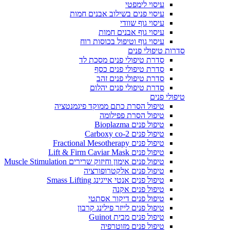
עיסוי לימפטי
עיסוי פנים בשילוב אבנים חמות
עיסוי גוף שוודי
עיסוי גוף אבנים חמות
עיסוי גוף וטיפול בכוסות רוח
סדרות טיפולי פנים
סדרת טיפולי פנים מסכת לד
סדרת טיפולי פנים כסף
סדרת טיפולי פנים זהב
סדרת טיפולי פנים יהלום
טיפולי פנים
טיפול הסרת כתם ממוקד פיגמנטציה
טיפול הסרת פפילומה
טיפול פנים Bioplazma
טיפול פנים Carboxy co-2
טיפול פנים Fractional Mesotherapy
טיפול פנים Lift & Firm Caviar Mask
טיפול פנים אימון וחיזוק שרירים Muscle Stimulation
טיפול פנים אלקטרופורציה
טיפול פנים אנטי אייגינג Smass Lifting
טיפול פנים אקנה
טיפול פנים דיקור אסתטי
טיפול פנים לייזר פילינג קרבון
טיפול פנים מבית Guinot
טיפול פנים מזוטרפיה