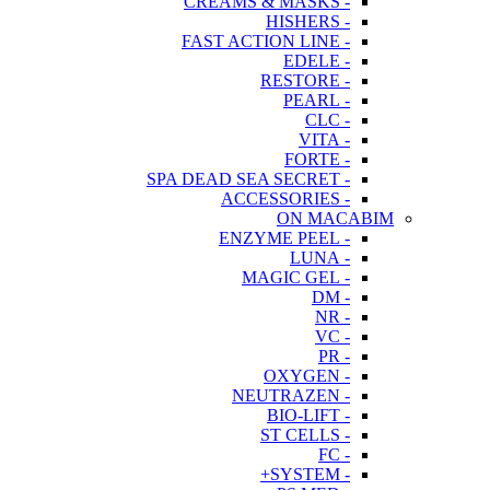
- CREAMS & MASKS
- HISHERS
- FAST ACTION LINE
- EDELE
- RESTORE
- PEARL
- CLC
- VITA
- FORTE
- SPA DEAD SEA SECRET
- ACCESSORIES
ON MACABIM
- ENZYME PEEL
- LUNA
- MAGIC GEL
- DM
- NR
- VC
- PR
- OXYGEN
- NEUTRAZEN
- BIO-LIFT
- ST CELLS
- FC
- SYSTEM+