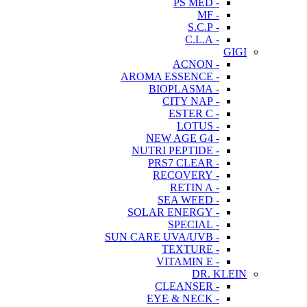
- PS MED
- MF
- S.C.P
- C.L.A
GIGI
- ACNON
- AROMA ESSENCE
- BIOPLASMA
- CITY NAP
- ESTER C
- LOTUS
- NEW AGE G4
- NUTRI PEPTIDE
- PRS7 CLEAR
- RECOVERY
- RETIN A
- SEA WEED
- SOLAR ENERGY
- SPECIAL
- SUN CARE UVA/UVB
- TEXTURE
- VITAMIN E
DR. KLEIN
- CLEANSER
- EYE & NECK