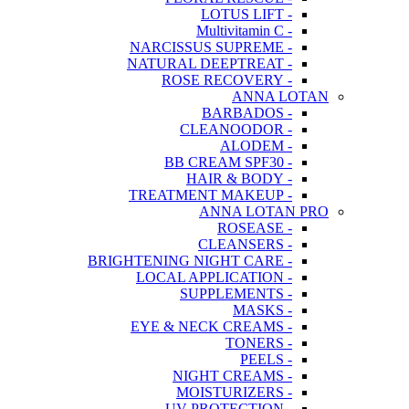
- LOTUS LIFT
- Multivitamin C
- NARCISSUS SUPREME
- NATURAL DEEPTREAT
- ROSE RECOVERY
ANNA LOTAN
- BARBADOS
- CLEANOODOR
- ALODEM
- BB CREAM SPF30
- HAIR & BODY
- TREATMENT MAKEUP
ANNA LOTAN PRO
- ROSEASE
- CLEANSERS
- BRIGHTENING NIGHT CARE
- LOCAL APPLICATION
- SUPPLEMENTS
- MASKS
- EYE & NECK CREAMS
- TONERS
- PEELS
- NIGHT CREAMS
- MOISTURIZERS
- UV PROTECTION