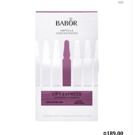
₪189.00