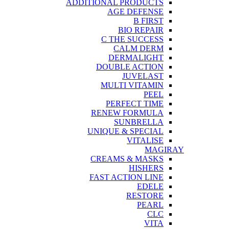
ADDITIONAL PRODUCTS
AGE DEFENSE
B FIRST
BIO REPAIR
C THE SUCCESS
CALM DERM
DERMALIGHT
DOUBLE ACTION
JUVELAST
MULTI VITAMIN
PEEL
PERFECT TIME
RENEW FORMULA
SUNBRELLA
UNIQUE & SPECIAL
VITALISE
MAGIRAY
CREAMS & MASKS
HISHERS
FAST ACTION LINE
EDELE
RESTORE
PEARL
CLC
VITA