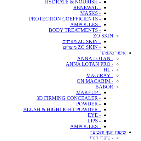
- HYDRATE & NOURISH
- RENEWAL
- MASKS
- PROTECTION COEFFICIENTS
- AMPOULES
- BODY TREATMENTS
ZO SKIN
- ZO SKIN מארזים
- ZO SKIN מוצרים
איפור מקצועי
- ANNA LOTAN
- ANNA LOTAN PRO
- HL
- MAGIRAY
- ON MACABIM
BABOR
- MAKEUP
- 3D FIRMING CONCEALER
- POWDER
- BLUSH & HIGHLIGHT POWDER
- EYE
- LIPS
- AMPOULES
טיפוח הגוף והשיער
- טיפוח הגוף