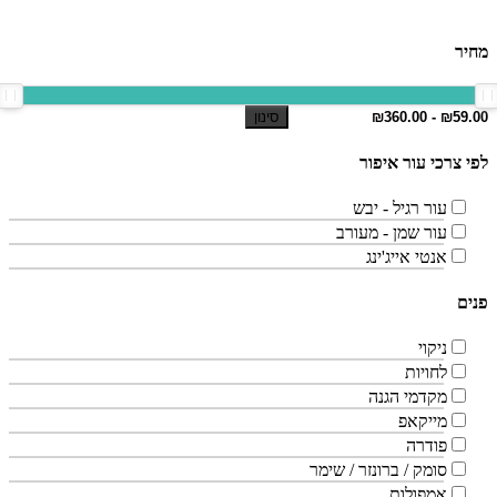
מחיר
סינון
לפי צרכי עור איפור
עור רגיל - יבש
עור שמן - מעורב
אנטי אייג'ינג
פנים
ניקוי
לחויות
מקדמי הגנה
מייקאפ
פודרה
סומק / ברונזר / שימר
אמפולות