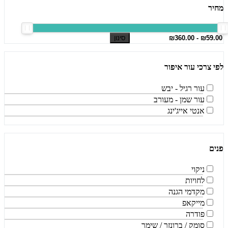
מחיר
סינון
לפי צרכי עור איפור
עור רגיל - יבש
עור שמן - מעורב
אנטי אייג'ינג
פנים
ניקוי
לחויות
מקדמי הגנה
מייקאפ
פודרה
סומק / ברונזר / שימר