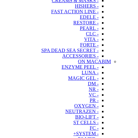
- CREAMS & MASKS
- HISHERS
- FAST ACTION LINE
- EDELE
- RESTORE
- PEARL
- CLC
- VITA
- FORTE
- SPA DEAD SEA SECRET
- ACCESSORIES
ON MACABIM
- ENZYME PEEL
- LUNA
- MAGIC GEL
- DM
- NR
- VC
- PR
- OXYGEN
- NEUTRAZEN
- BIO-LIFT
- ST CELLS
- FC
- SYSTEM+