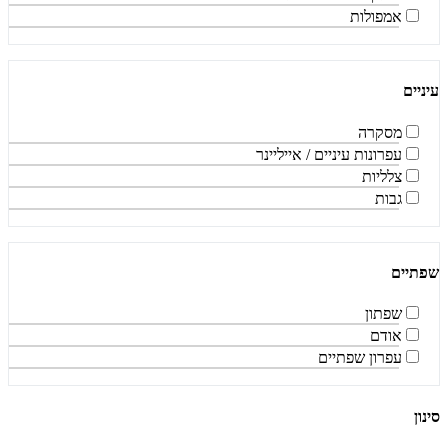
אמפולות
עיניים
מסקרה
עפרונות עיניים / אייליינר
צלליות
גבות
שפתיים
שפתון
אודם
עפרון שפתיים
סינון