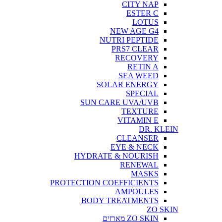
CITY NAP
ESTER C
LOTUS
NEW AGE G4
NUTRI PEPTIDE
PRS7 CLEAR
RECOVERY
RETIN A
SEA WEED
SOLAR ENERGY
SPECIAL
SUN CARE UVA/UVB
TEXTURE
VITAMIN E
DR. KLEIN
CLEANSER
EYE & NECK
HYDRATE & NOURISH
RENEWAL
MASKS
PROTECTION COEFFICIENTS
AMPOULES
BODY TREATMENTS
ZO SKIN
ZO SKIN מארזים