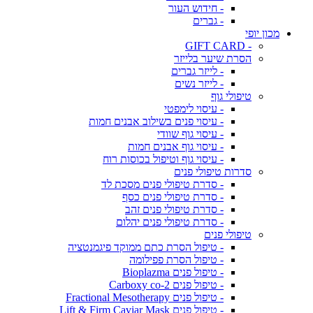
- חידוש העור
- גברים
מכון יופי
- GIFT CARD
הסרת שיער בלייזר
- לייזר גברים
- לייזר נשים
טיפולי גוף
- עיסוי לימפטי
- עיסוי פנים בשילוב אבנים חמות
- עיסוי גוף שוודי
- עיסוי גוף אבנים חמות
- עיסוי גוף וטיפול בכוסות רוח
סדרות טיפולי פנים
- סדרת טיפולי פנים מסכת לד
- סדרת טיפולי פנים כסף
- סדרת טיפולי פנים זהב
- סדרת טיפולי פנים יהלום
טיפולי פנים
- טיפול הסרת כתם ממוקד פיגמנטציה
- טיפול הסרת פפילומה
- טיפול פנים Bioplazma
- טיפול פנים Carboxy co-2
- טיפול פנים Fractional Mesotherapy
- טיפול פנים Lift & Firm Caviar Mask