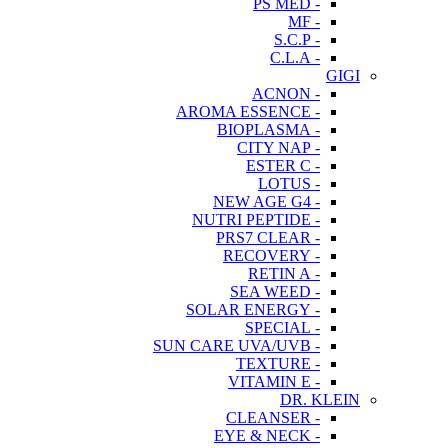
- PS MED
- MF
- S.C.P
- C.L.A
GIGI
- ACNON
- AROMA ESSENCE
- BIOPLASMA
- CITY NAP
- ESTER C
- LOTUS
- NEW AGE G4
- NUTRI PEPTIDE
- PRS7 CLEAR
- RECOVERY
- RETIN A
- SEA WEED
- SOLAR ENERGY
- SPECIAL
- SUN CARE UVA/UVB
- TEXTURE
- VITAMIN E
DR. KLEIN
- CLEANSER
- EYE & NECK