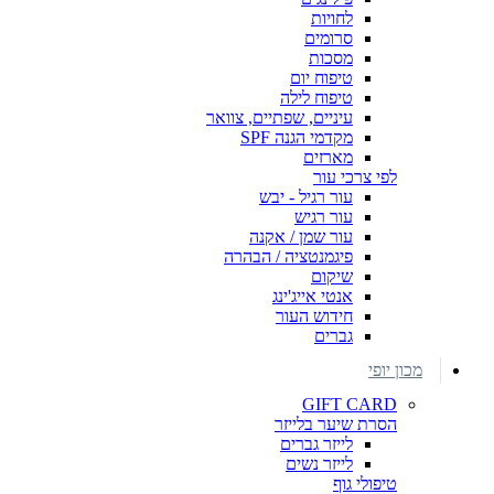
לחויות
סרומים
מסכות
טיפוח יום
טיפוח לילה
עיניים, שפתיים, צוואר
מקדמי הגנה SPF
מארזים
לפי צרכי עור
עור רגיל - יבש
עור רגיש
עור שמן / אקנה
פיגמנטציה / הבהרה
שיקום
אנטי אייג'ינג
חידוש העור
גברים
מכון יופי
GIFT CARD
הסרת שיער בלייזר
לייזר גברים
לייזר נשים
טיפולי גוף