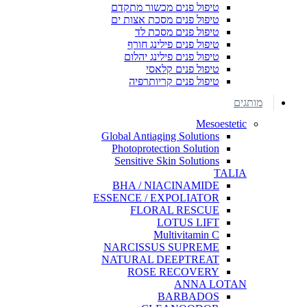
טיפול פנים מכשור מתקדם
טיפול פנים מסכת אצות ים
טיפול פנים מסכת לד
טיפול פנים פילינג חורף
טיפול פנים פילינג יהלום
טיפול פנים קלאסי
טיפול פנים קריותרפיה
מותגים
Mesoestetic
Global Antiaging Solutions
Photoprotection Solution
Sensitive Skin Solutions
TALIA
BHA / NIACINAMIDE
ESSENCE / EXPOLIATOR
FLORAL RESCUE
LOTUS LIFT
Multivitamin C
NARCISSUS SUPREME
NATURAL DEEPTREAT
ROSE RECOVERY
ANNA LOTAN
BARBADOS