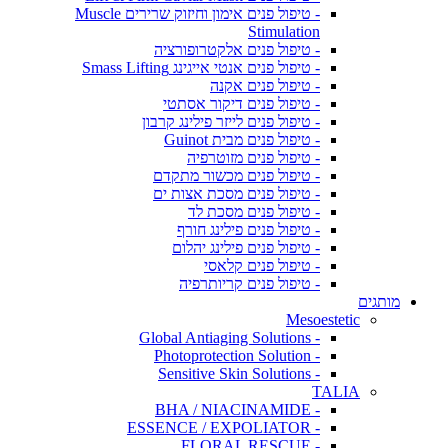
- טיפול פנים אימון וחיזוק שרירים Muscle
Stimulation
- טיפול פנים אלקטרופורציה
- טיפול פנים אנטי אייגינג Smass Lifting
- טיפול פנים אקנה
- טיפול פנים דיקור אסתטי
- טיפול פנים לייזר פילינג קרבון
- טיפול פנים מבית Guinot
- טיפול פנים מזוטרפיה
- טיפול פנים מכשור מתקדם
- טיפול פנים מסכת אצות ים
- טיפול פנים מסכת לד
- טיפול פנים פילינג חורף
- טיפול פנים פילינג יהלום
- טיפול פנים קלאסי
- טיפול פנים קריותרפיה
מותגים
Mesoestetic
- Global Antiaging Solutions
- Photoprotection Solution
- Sensitive Skin Solutions
TALIA
- BHA / NIACINAMIDE
- ESSENCE / EXPOLIATOR
- FLORAL RESCUE