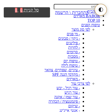
🌓
סל קניות
0
0
דף הבית
התחברות \ הרשמה
BABOR מארזים
TOP 10
טיפוח הפנים
לפי סוג מוצר
- מי פנים
- ניקוי / סבונים
- פילינגים
- לחויות
- סרומים
- מסכות
- טיפוח יום
- טיפוח לילה
- עיניים, שפתיים, צוואר
- מקדמי הגנה SPF
- מארזים
לפי צרכי עור
- עור רגיל - יבש
- עור רגיש
- עור שמן / אקנה
- פיגמנטציה / הבהרה
- שיקום
- אנטי אייג'ינג