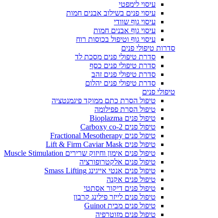
עיסוי לימפטי
עיסוי פנים בשילוב אבנים חמות
עיסוי גוף שוודי
עיסוי גוף אבנים חמות
עיסוי גוף וטיפול בכוסות רוח
סדרות טיפולי פנים
סדרת טיפולי פנים מסכת לד
סדרת טיפולי פנים כסף
סדרת טיפולי פנים זהב
סדרת טיפולי פנים יהלום
טיפולי פנים
טיפול הסרת כתם ממוקד פיגמנטציה
טיפול הסרת פפילומה
טיפול פנים Bioplazma
טיפול פנים Carboxy co-2
טיפול פנים Fractional Mesotherapy
טיפול פנים Lift & Firm Caviar Mask
טיפול פנים אימון וחיזוק שרירים Muscle Stimulation
טיפול פנים אלקטרופורציה
טיפול פנים אנטי אייגינג Smass Lifting
טיפול פנים אקנה
טיפול פנים דיקור אסתטי
טיפול פנים לייזר פילינג קרבון
טיפול פנים מבית Guinot
טיפול פנים מזוטרפיה