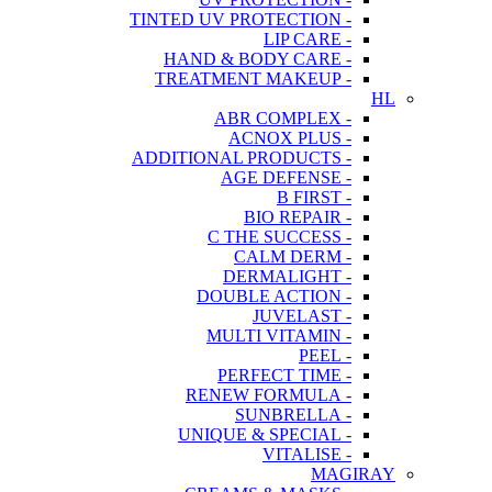
- TINTED UV PROTECTION
- LIP CARE
- HAND & BODY CARE
- TREATMENT MAKEUP
HL
- ABR COMPLEX
- ACNOX PLUS
- ADDITIONAL PRODUCTS
- AGE DEFENSE
- B FIRST
- BIO REPAIR
- C THE SUCCESS
- CALM DERM
- DERMALIGHT
- DOUBLE ACTION
- JUVELAST
- MULTI VITAMIN
- PEEL
- PERFECT TIME
- RENEW FORMULA
- SUNBRELLA
- UNIQUE & SPECIAL
- VITALISE
MAGIRAY