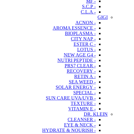
- MF
- S.C.P
- C.L.A
GIGI
- ACNON
- AROMA ESSENCE
- BIOPLASMA
- CITY NAP
- ESTER C
- LOTUS
- NEW AGE G4
- NUTRI PEPTIDE
- PRS7 CLEAR
- RECOVERY
- RETIN A
- SEA WEED
- SOLAR ENERGY
- SPECIAL
- SUN CARE UVA/UVB
- TEXTURE
- VITAMIN E
DR. KLEIN
- CLEANSER
- EYE & NECK
- HYDRATE & NOURISH