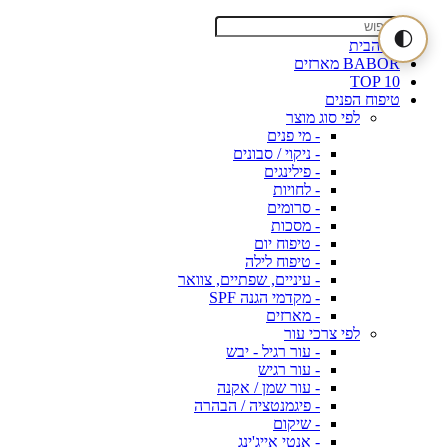
🌓
דף הבית
BABOR מארזים
TOP 10
טיפוח הפנים
לפי סוג מוצר
- מי פנים
- ניקוי / סבונים
- פילינגים
- לחויות
- סרומים
- מסכות
- טיפוח יום
- טיפוח לילה
- עיניים, שפתיים, צוואר
- מקדמי הגנה SPF
- מארזים
לפי צרכי עור
- עור רגיל - יבש
- עור רגיש
- עור שמן / אקנה
- פיגמנטציה / הבהרה
- שיקום
- אנטי אייג'ינג