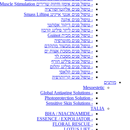
- טיפול פנים אימון וחיזוק שרירים Muscle Stimulation
- טיפול פנים אלקטרופורציה
- טיפול פנים אנטי אייגינג Smass Lifting
- טיפול פנים אקנה
- טיפול פנים דיקור אסתטי
- טיפול פנים לייזר פילינג קרבון
- טיפול פנים מבית Guinot
- טיפול פנים מזוטרפיה
- טיפול פנים מכשור מתקדם
- טיפול פנים מסכת אצות ים
- טיפול פנים מסכת לד
- טיפול פנים פילינג חורף
- טיפול פנים פילינג יהלום
- טיפול פנים קלאסי
- טיפול פנים קריותרפיה
מותגים
Mesoestetic
- Global Antiaging Solutions
- Photoprotection Solution
- Sensitive Skin Solutions
TALIA
- BHA / NIACINAMIDE
- ESSENCE / EXPOLIATOR
- FLORAL RESCUE
- LOTUS LIFT