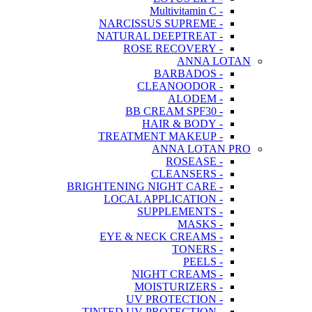
- Multivitamin C
- NARCISSUS SUPREME
- NATURAL DEEPTREAT
- ROSE RECOVERY
ANNA LOTAN
- BARBADOS
- CLEANOODOR
- ALODEM
- BB CREAM SPF30
- HAIR & BODY
- TREATMENT MAKEUP
ANNA LOTAN PRO
- ROSEASE
- CLEANSERS
- BRIGHTENING NIGHT CARE
- LOCAL APPLICATION
- SUPPLEMENTS
- MASKS
- EYE & NECK CREAMS
- TONERS
- PEELS
- NIGHT CREAMS
- MOISTURIZERS
- UV PROTECTION
- TINTED UV PROTECTION