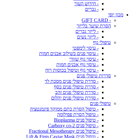
- חידוש העור
- גברים
מכון יופי
- GIFT CARD
הסרת שיער בלייזר
- לייזר גברים
- לייזר נשים
טיפולי גוף
- עיסוי לימפטי
- עיסוי פנים בשילוב אבנים חמות
- עיסוי גוף שוודי
- עיסוי גוף אבנים חמות
- עיסוי גוף וטיפול בכוסות רוח
סדרות טיפולי פנים
- סדרת טיפולי פנים מסכת לד
- סדרת טיפולי פנים כסף
- סדרת טיפולי פנים זהב
- סדרת טיפולי פנים יהלום
טיפולי פנים
- טיפול הסרת כתם ממוקד פיגמנטציה
- טיפול הסרת פפילומה
- טיפול פנים Bioplazma
- טיפול פנים Carboxy co-2
- טיפול פנים Fractional Mesotherapy
- טיפול פנים Lift & Firm Caviar Mask