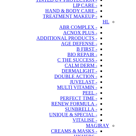
- LIP CARE
- HAND & BODY CARE
- TREATMENT MAKEUP
HL
- ABR COMPLEX
- ACNOX PLUS
- ADDITIONAL PRODUCTS
- AGE DEFENSE
- B FIRST
- BIO REPAIR
- C THE SUCCESS
- CALM DERM
- DERMALIGHT
- DOUBLE ACTION
- JUVELAST
- MULTI VITAMIN
- PEEL
- PERFECT TIME
- RENEW FORMULA
- SUNBRELLA
- UNIQUE & SPECIAL
- VITALISE
MAGIRAY
- CREAMS & MASKS