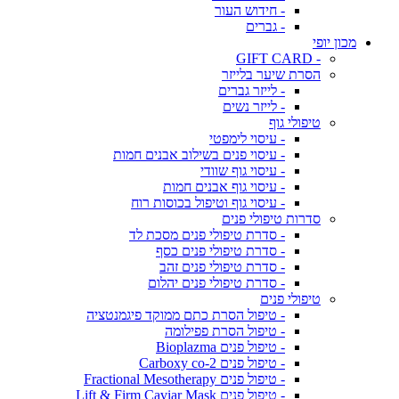
- חידוש העור
- גברים
מכון יופי
- GIFT CARD
הסרת שיער בלייזר
- לייזר גברים
- לייזר נשים
טיפולי גוף
- עיסוי לימפטי
- עיסוי פנים בשילוב אבנים חמות
- עיסוי גוף שוודי
- עיסוי גוף אבנים חמות
- עיסוי גוף וטיפול בכוסות רוח
סדרות טיפולי פנים
- סדרת טיפולי פנים מסכת לד
- סדרת טיפולי פנים כסף
- סדרת טיפולי פנים זהב
- סדרת טיפולי פנים יהלום
טיפולי פנים
- טיפול הסרת כתם ממוקד פיגמנטציה
- טיפול הסרת פפילומה
- טיפול פנים Bioplazma
- טיפול פנים Carboxy co-2
- טיפול פנים Fractional Mesotherapy
- טיפול פנים Lift & Firm Caviar Mask