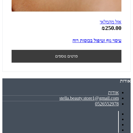
אזל מהמלאי
₪250.00
עיסוי גוף וטיפול בכוסות רוח
פרטים נוספים
אודות
אודות
stella.beauty.store1@gmail.com
0526552978