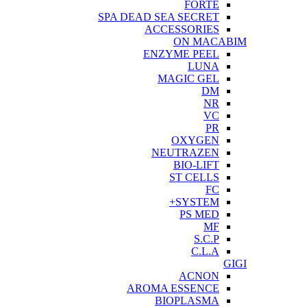
FORTE
SPA DEAD SEA SECRET
ACCESSORIES
ON MACABIM
ENZYME PEEL
LUNA
MAGIC GEL
DM
NR
VC
PR
OXYGEN
NEUTRAZEN
BIO-LIFT
ST CELLS
FC
SYSTEM+
PS MED
MF
S.C.P
C.L.A
GIGI
ACNON
AROMA ESSENCE
BIOPLASMA