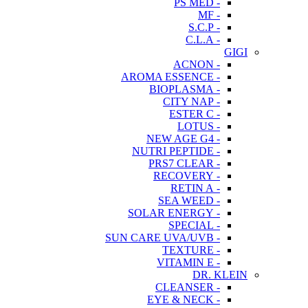
- PS MED
- MF
- S.C.P
- C.L.A
GIGI
- ACNON
- AROMA ESSENCE
- BIOPLASMA
- CITY NAP
- ESTER C
- LOTUS
- NEW AGE G4
- NUTRI PEPTIDE
- PRS7 CLEAR
- RECOVERY
- RETIN A
- SEA WEED
- SOLAR ENERGY
- SPECIAL
- SUN CARE UVA/UVB
- TEXTURE
- VITAMIN E
DR. KLEIN
- CLEANSER
- EYE & NECK