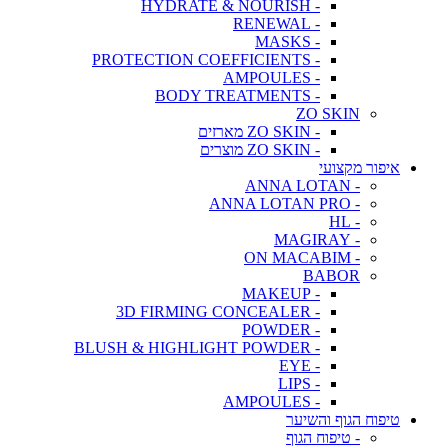
- HYDRATE & NOURISH
- RENEWAL
- MASKS
- PROTECTION COEFFICIENTS
- AMPOULES
- BODY TREATMENTS
ZO SKIN
- ZO SKIN מארזים
- ZO SKIN מוצרים
איפור מקצועי
- ANNA LOTAN
- ANNA LOTAN PRO
- HL
- MAGIRAY
- ON MACABIM
BABOR
- MAKEUP
- 3D FIRMING CONCEALER
- POWDER
- BLUSH & HIGHLIGHT POWDER
- EYE
- LIPS
- AMPOULES
טיפוח הגוף והשיער
- טיפוח הגוף