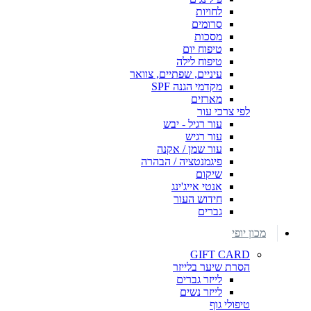
לחויות
סרומים
מסכות
טיפוח יום
טיפוח לילה
עיניים, שפתיים, צוואר
מקדמי הגנה SPF
מארזים
לפי צרכי עור
עור רגיל - יבש
עור רגיש
עור שמן / אקנה
פיגמנטציה / הבהרה
שיקום
אנטי אייג'ינג
חידוש העור
גברים
מכון יופי
GIFT CARD
הסרת שיער בלייזר
לייזר גברים
לייזר נשים
טיפולי גוף