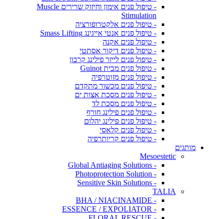
- טיפול פנים אימון וחיזוק שרירים Muscle
Stimulation
- טיפול פנים אלקטרופורציה
- טיפול פנים אנטי אייגינג Smass Lifting
- טיפול פנים אקנה
- טיפול פנים דיקור אסתטי
- טיפול פנים לייזר פילינג קרבון
- טיפול פנים מבית Guinot
- טיפול פנים מזוטרפיה
- טיפול פנים מכשור מתקדם
- טיפול פנים מסכת אצות ים
- טיפול פנים מסכת לד
- טיפול פנים פילינג חורף
- טיפול פנים פילינג יהלום
- טיפול פנים קלאסי
- טיפול פנים קריותרפיה
מותגים
Mesoestetic
- Global Antiaging Solutions
- Photoprotection Solution
- Sensitive Skin Solutions
TALIA
- BHA / NIACINAMIDE
- ESSENCE / EXPOLIATOR
- FLORAL RESCUE