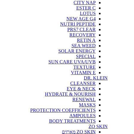
CITY NAP
ESTER C
LOTUS
NEW AGE G4
NUTRI PEPTIDE
PRS7 CLEAR
RECOVERY
RETIN A
SEA WEED
SOLAR ENERGY
SPECIAL
SUN CARE UVA/UVB
TEXTURE
VITAMIN E
DR. KLEIN
CLEANSER
EYE & NECK
HYDRATE & NOURISH
RENEWAL
MASKS
PROTECTION COEFFICIENTS
AMPOULES
BODY TREATMENTS
ZO SKIN
ZO SKIN מארזים