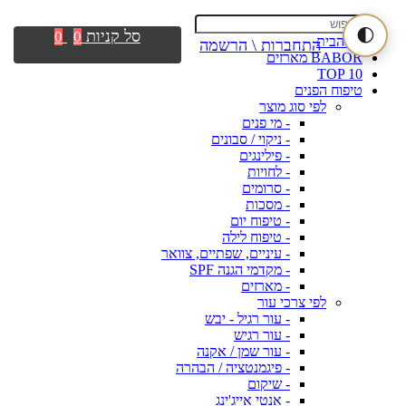
🌓
סל קניות
0
0
דף הבית
התחברות \ הרשמה
BABOR מארזים
TOP 10
טיפוח הפנים
לפי סוג מוצר
- מי פנים
- ניקוי / סבונים
- פילינגים
- לחויות
- סרומים
- מסכות
- טיפוח יום
- טיפוח לילה
- עיניים, שפתיים, צוואר
- מקדמי הגנה SPF
- מארזים
לפי צרכי עור
- עור רגיל - יבש
- עור רגיש
- עור שמן / אקנה
- פיגמנטציה / הבהרה
- שיקום
- אנטי אייג'ינג