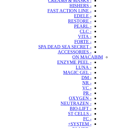
- CREAMS & MASKS
- HISHERS
- FAST ACTION LINE
- EDELE
- RESTORE
- PEARL
- CLC
- VITA
- FORTE
- SPA DEAD SEA SECRET
- ACCESSORIES
ON MACABIM
- ENZYME PEEL
- LUNA
- MAGIC GEL
- DM
- NR
- VC
- PR
- OXYGEN
- NEUTRAZEN
- BIO-LIFT
- ST CELLS
- FC
- SYSTEM+