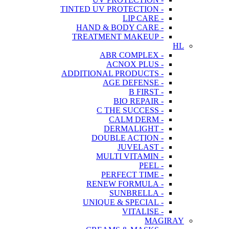
- TINTED UV PROTECTION
- LIP CARE
- HAND & BODY CARE
- TREATMENT MAKEUP
HL
- ABR COMPLEX
- ACNOX PLUS
- ADDITIONAL PRODUCTS
- AGE DEFENSE
- B FIRST
- BIO REPAIR
- C THE SUCCESS
- CALM DERM
- DERMALIGHT
- DOUBLE ACTION
- JUVELAST
- MULTI VITAMIN
- PEEL
- PERFECT TIME
- RENEW FORMULA
- SUNBRELLA
- UNIQUE & SPECIAL
- VITALISE
MAGIRAY