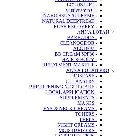
- LOTUS LIFT
- Multivitamin C
- NARCISSUS SUPREME
- NATURAL DEEPTREAT
- ROSE RECOVERY
ANNA LOTAN
- BARBADOS
- CLEANOODOR
- ALODEM
- BB CREAM SPF30
- HAIR & BODY
- TREATMENT MAKEUP
ANNA LOTAN PRO
- ROSEASE
- CLEANSERS
- BRIGHTENING NIGHT CARE
- LOCAL APPLICATION
- SUPPLEMENTS
- MASKS
- EYE & NECK CREAMS
- TONERS
- PEELS
- NIGHT CREAMS
- MOISTURIZERS
- UV PROTECTION