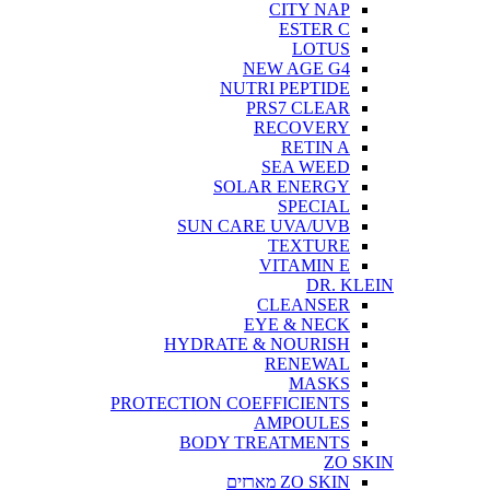
CITY NAP
ESTER C
LOTUS
NEW AGE G4
NUTRI PEPTIDE
PRS7 CLEAR
RECOVERY
RETIN A
SEA WEED
SOLAR ENERGY
SPECIAL
SUN CARE UVA/UVB
TEXTURE
VITAMIN E
DR. KLEIN
CLEANSER
EYE & NECK
HYDRATE & NOURISH
RENEWAL
MASKS
PROTECTION COEFFICIENTS
AMPOULES
BODY TREATMENTS
ZO SKIN
ZO SKIN מארזים