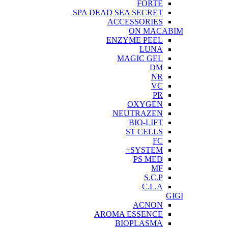
FORTE
SPA DEAD SEA SECRET
ACCESSORIES
ON MACABIM
ENZYME PEEL
LUNA
MAGIC GEL
DM
NR
VC
PR
OXYGEN
NEUTRAZEN
BIO-LIFT
ST CELLS
FC
SYSTEM+
PS MED
MF
S.C.P
C.L.A
GIGI
ACNON
AROMA ESSENCE
BIOPLASMA