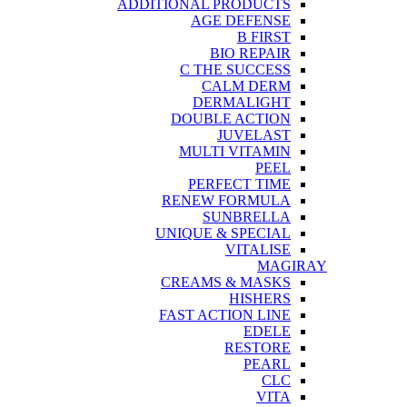
ADDITIONAL PRODUCTS
AGE DEFENSE
B FIRST
BIO REPAIR
C THE SUCCESS
CALM DERM
DERMALIGHT
DOUBLE ACTION
JUVELAST
MULTI VITAMIN
PEEL
PERFECT TIME
RENEW FORMULA
SUNBRELLA
UNIQUE & SPECIAL
VITALISE
MAGIRAY
CREAMS & MASKS
HISHERS
FAST ACTION LINE
EDELE
RESTORE
PEARL
CLC
VITA