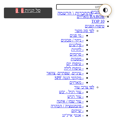
🌓
סל קניות
0
0
דף הבית
התחברות \ הרשמה
BABOR מארזים
TOP 10
טיפוח הפנים
לפי סוג מוצר
- מי פנים
- ניקוי / סבונים
- פילינגים
- לחויות
- סרומים
- מסכות
- טיפוח יום
- טיפוח לילה
- עיניים, שפתיים, צוואר
- מקדמי הגנה SPF
- מארזים
לפי צרכי עור
- עור רגיל - יבש
- עור רגיש
- עור שמן / אקנה
- פיגמנטציה / הבהרה
- שיקום
- אנטי אייג'ינג