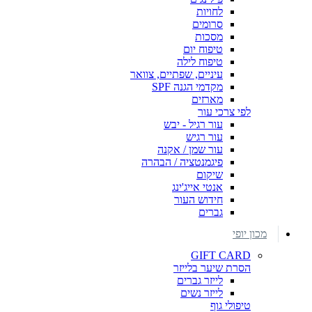
לחויות
סרומים
מסכות
טיפוח יום
טיפוח לילה
עיניים, שפתיים, צוואר
מקדמי הגנה SPF
מארזים
לפי צרכי עור
עור רגיל - יבש
עור רגיש
עור שמן / אקנה
פיגמנטציה / הבהרה
שיקום
אנטי אייג'ינג
חידוש העור
גברים
מכון יופי
GIFT CARD
הסרת שיער בלייזר
לייזר גברים
לייזר נשים
טיפולי גוף