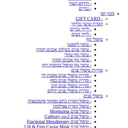
- חידוש העור
- גברים
מכון יופי
- GIFT CARD
הסרת שיער בלייזר
- לייזר גברים
- לייזר נשים
טיפולי גוף
- עיסוי לימפטי
- עיסוי פנים בשילוב אבנים חמות
- עיסוי גוף שוודי
- עיסוי גוף אבנים חמות
- עיסוי גוף וטיפול בכוסות רוח
סדרות טיפולי פנים
- סדרת טיפולי פנים מסכת לד
- סדרת טיפולי פנים כסף
- סדרת טיפולי פנים זהב
- סדרת טיפולי פנים יהלום
טיפולי פנים
- טיפול הסרת כתם ממוקד פיגמנטציה
- טיפול הסרת פפילומה
- טיפול פנים Bioplazma
- טיפול פנים Carboxy co-2
- טיפול פנים Fractional Mesotherapy
- טיפול פנים Lift & Firm Caviar Mask