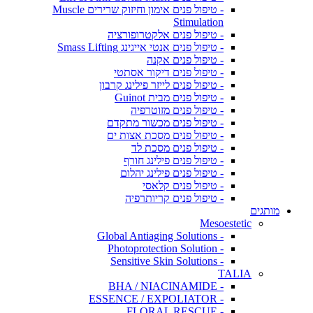
- טיפול פנים אימון וחיזוק שרירים Muscle
Stimulation
- טיפול פנים אלקטרופורציה
- טיפול פנים אנטי אייגינג Smass Lifting
- טיפול פנים אקנה
- טיפול פנים דיקור אסתטי
- טיפול פנים לייזר פילינג קרבון
- טיפול פנים מבית Guinot
- טיפול פנים מזוטרפיה
- טיפול פנים מכשור מתקדם
- טיפול פנים מסכת אצות ים
- טיפול פנים מסכת לד
- טיפול פנים פילינג חורף
- טיפול פנים פילינג יהלום
- טיפול פנים קלאסי
- טיפול פנים קריותרפיה
מותגים
Mesoestetic
- Global Antiaging Solutions
- Photoprotection Solution
- Sensitive Skin Solutions
TALIA
- BHA / NIACINAMIDE
- ESSENCE / EXPOLIATOR
- FLORAL RESCUE