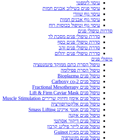
עיסוי לימפטי
עיסוי פנים בשילוב אבנים חמות
עיסוי גוף שוודי
עיסוי גוף אבנים חמות
עיסוי גוף וטיפול בכוסות רוח
סדרות טיפולי פנים
סדרת טיפולי פנים מסכת לד
סדרת טיפולי פנים כסף
סדרת טיפולי פנים זהב
סדרת טיפולי פנים יהלום
טיפולי פנים
טיפול הסרת כתם ממוקד פיגמנטציה
טיפול הסרת פפילומה
טיפול פנים Bioplazma
טיפול פנים Carboxy co-2
טיפול פנים Fractional Mesotherapy
טיפול פנים Lift & Firm Caviar Mask
טיפול פנים אימון וחיזוק שרירים Muscle Stimulation
טיפול פנים אלקטרופורציה
טיפול פנים אנטי אייגינג Smass Lifting
טיפול פנים אקנה
טיפול פנים דיקור אסתטי
טיפול פנים לייזר פילינג קרבון
טיפול פנים מבית Guinot
טיפול פנים מזוטרפיה