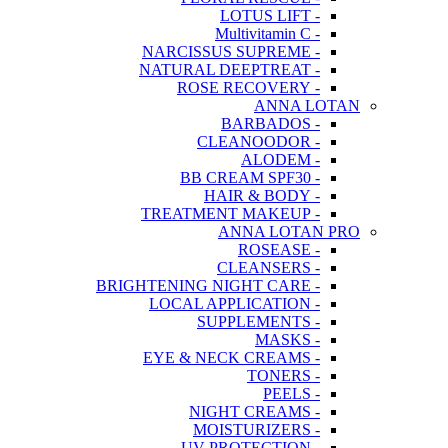
- LOTUS LIFT
- Multivitamin C
- NARCISSUS SUPREME
- NATURAL DEEPTREAT
- ROSE RECOVERY
ANNA LOTAN
- BARBADOS
- CLEANOODOR
- ALODEM
- BB CREAM SPF30
- HAIR & BODY
- TREATMENT MAKEUP
ANNA LOTAN PRO
- ROSEASE
- CLEANSERS
- BRIGHTENING NIGHT CARE
- LOCAL APPLICATION
- SUPPLEMENTS
- MASKS
- EYE & NECK CREAMS
- TONERS
- PEELS
- NIGHT CREAMS
- MOISTURIZERS
- UV PROTECTION