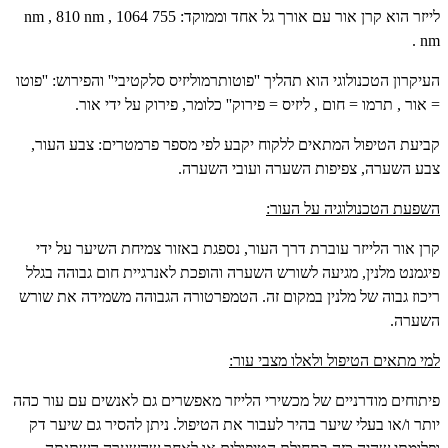
לייזר הוא קרן אור עם אורך גל אחד וממוקד: 755
nm , 810 nm , 1064
.
nm
העיקרון הטכנולוגי הוא תהליך ''פוטותרמוליזיס סלקטיבי'' והפירוש: ''פוטו
= אור , תרמו = חום , ליזיס = פירוק'' כלומר, פירוק על ידי אור.
קביעת הטיפול המתאים ללקוח יקבע לפי מספר פרמטרים: צבע העור,
צבע השערה, צפיפות השערה ועובי השערה.
השפעת הטכנולוגיה על העור:
קרן אור הלייזר עוברת דרך העור, נספגת באזור צמיחת השיער על ידי
פיגמנט מלנין, מגיעה לשורש השערה והופכת לאנרגיית חום גבוהה בגלל
ריכוז גבוה של מלנין במקום זה. הטמפרטורה הגבוהה משמידה את שורש
השערה.
למי מתאים הטיפול ולאלו מצבי עור:
פיתוחים מודרניים של מכשירי הלייזר מאפשרים גם לאנשים עם עור כהה
יותר ו/או בעלי שיער בהיר לעבור את הטיפול. ניתן להסיר גם שיער דק