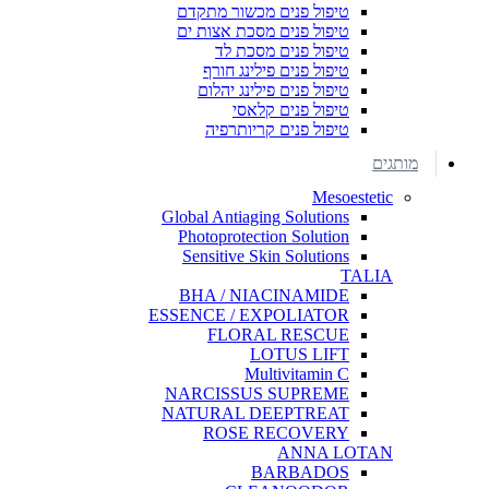
טיפול פנים מכשור מתקדם
טיפול פנים מסכת אצות ים
טיפול פנים מסכת לד
טיפול פנים פילינג חורף
טיפול פנים פילינג יהלום
טיפול פנים קלאסי
טיפול פנים קריותרפיה
מותגים
Mesoestetic
Global Antiaging Solutions
Photoprotection Solution
Sensitive Skin Solutions
TALIA
BHA / NIACINAMIDE
ESSENCE / EXPOLIATOR
FLORAL RESCUE
LOTUS LIFT
Multivitamin C
NARCISSUS SUPREME
NATURAL DEEPTREAT
ROSE RECOVERY
ANNA LOTAN
BARBADOS