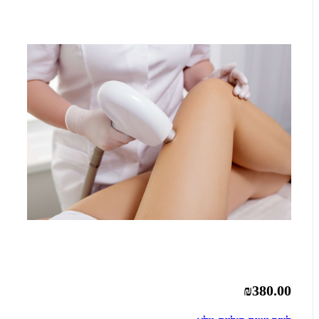
₪380.00