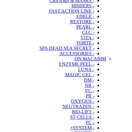
- CREAMS & MASKS
- HISHERS
- FAST ACTION LINE
- EDELE
- RESTORE
- PEARL
- CLC
- VITA
- FORTE
- SPA DEAD SEA SECRET
- ACCESSORIES
ON MACABIM
- ENZYME PEEL
- LUNA
- MAGIC GEL
- DM
- NR
- VC
- PR
- OXYGEN
- NEUTRAZEN
- BIO-LIFT
- ST CELLS
- FC
- SYSTEM+