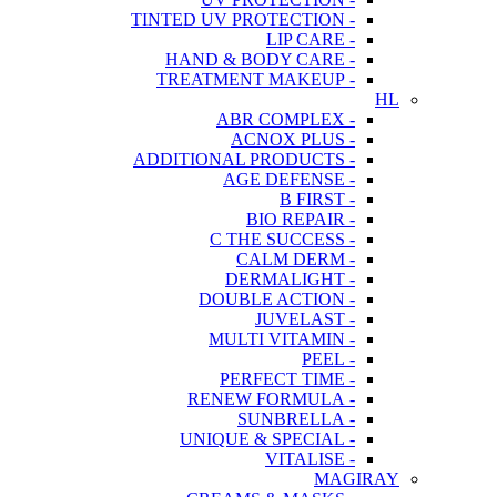
- TINTED UV PROTECTION
- LIP CARE
- HAND & BODY CARE
- TREATMENT MAKEUP
HL
- ABR COMPLEX
- ACNOX PLUS
- ADDITIONAL PRODUCTS
- AGE DEFENSE
- B FIRST
- BIO REPAIR
- C THE SUCCESS
- CALM DERM
- DERMALIGHT
- DOUBLE ACTION
- JUVELAST
- MULTI VITAMIN
- PEEL
- PERFECT TIME
- RENEW FORMULA
- SUNBRELLA
- UNIQUE & SPECIAL
- VITALISE
MAGIRAY