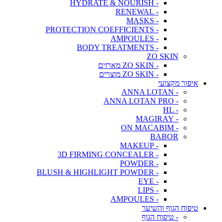
- HYDRATE & NOURISH
- RENEWAL
- MASKS
- PROTECTION COEFFICIENTS
- AMPOULES
- BODY TREATMENTS
ZO SKIN
- ZO SKIN מארזים
- ZO SKIN מוצרים
איפור מקצועי
- ANNA LOTAN
- ANNA LOTAN PRO
- HL
- MAGIRAY
- ON MACABIM
BABOR
- MAKEUP
- 3D FIRMING CONCEALER
- POWDER
- BLUSH & HIGHLIGHT POWDER
- EYE
- LIPS
- AMPOULES
טיפוח הגוף והשיער
- טיפוח הגוף