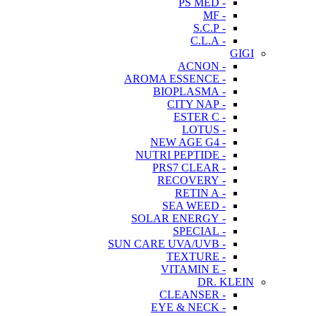
- PS MED
- MF
- S.C.P
- C.L.A
GIGI
- ACNON
- AROMA ESSENCE
- BIOPLASMA
- CITY NAP
- ESTER C
- LOTUS
- NEW AGE G4
- NUTRI PEPTIDE
- PRS7 CLEAR
- RECOVERY
- RETIN A
- SEA WEED
- SOLAR ENERGY
- SPECIAL
- SUN CARE UVA/UVB
- TEXTURE
- VITAMIN E
DR. KLEIN
- CLEANSER
- EYE & NECK