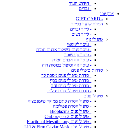
- חידוש העור
- גברים
מכון יופי
- GIFT CARD
הסרת שיער בלייזר
- לייזר גברים
- לייזר נשים
טיפולי גוף
- עיסוי לימפטי
- עיסוי פנים בשילוב אבנים חמות
- עיסוי גוף שוודי
- עיסוי גוף אבנים חמות
- עיסוי גוף וטיפול בכוסות רוח
סדרות טיפולי פנים
- סדרת טיפולי פנים מסכת לד
- סדרת טיפולי פנים כסף
- סדרת טיפולי פנים זהב
- סדרת טיפולי פנים יהלום
טיפולי פנים
- טיפול הסרת כתם ממוקד פיגמנטציה
- טיפול הסרת פפילומה
- טיפול פנים Bioplazma
- טיפול פנים Carboxy co-2
- טיפול פנים Fractional Mesotherapy
- טיפול פנים Lift & Firm Caviar Mask