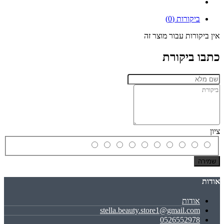
ביקורות (0)
אין ביקורות עבור מוצר זה
כתבו ביקורת
ציון
שמירה
אודות
אודות
stella.beauty.store1@gmail.com
0526552978