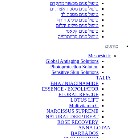
טיפול פנים מכשור מתקדם
טיפול פנים מסכת אצות ים
טיפול פנים מסכת לד
טיפול פנים פילינג חורף
טיפול פנים פילינג יהלום
טיפול פנים קלאסי
טיפול פנים קריותרפיה
מותגים
Mesoestetic
Global Antiaging Solutions
Photoprotection Solution
Sensitive Skin Solutions
TALIA
BHA / NIACINAMIDE
ESSENCE / EXPOLIATOR
FLORAL RESCUE
LOTUS LIFT
Multivitamin C
NARCISSUS SUPREME
NATURAL DEEPTREAT
ROSE RECOVERY
ANNA LOTAN
BARBADOS