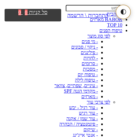
🌓
סל קניות
0
0
דף הבית
התחברות \ הרשמה
BABOR מארזים
TOP 10
טיפוח הפנים
לפי סוג מוצר
- מי פנים
- ניקוי / סבונים
- פילינגים
- לחויות
- סרומים
- מסכות
- טיפוח יום
- טיפוח לילה
- עיניים, שפתיים, צוואר
- מקדמי הגנה SPF
- מארזים
לפי צרכי עור
- עור רגיל - יבש
- עור רגיש
- עור שמן / אקנה
- פיגמנטציה / הבהרה
- שיקום
- אנטי אייג'ינג