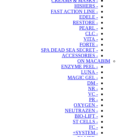
- CREAMS & MASKS
- HISHERS
- FAST ACTION LINE
- EDELE
- RESTORE
- PEARL
- CLC
- VITA
- FORTE
- SPA DEAD SEA SECRET
- ACCESSORIES
ON MACABIM
- ENZYME PEEL
- LUNA
- MAGIC GEL
- DM
- NR
- VC
- PR
- OXYGEN
- NEUTRAZEN
- BIO-LIFT
- ST CELLS
- FC
- SYSTEM+