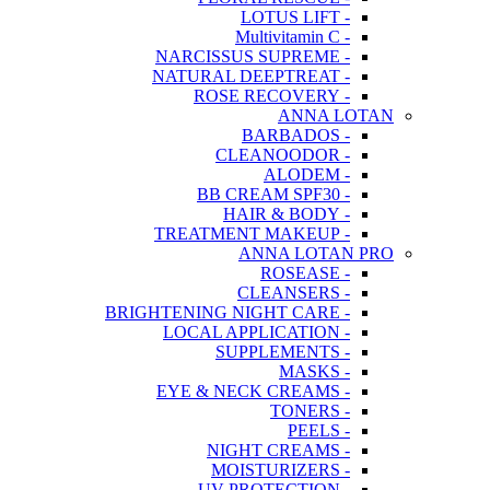
- LOTUS LIFT
- Multivitamin C
- NARCISSUS SUPREME
- NATURAL DEEPTREAT
- ROSE RECOVERY
ANNA LOTAN
- BARBADOS
- CLEANOODOR
- ALODEM
- BB CREAM SPF30
- HAIR & BODY
- TREATMENT MAKEUP
ANNA LOTAN PRO
- ROSEASE
- CLEANSERS
- BRIGHTENING NIGHT CARE
- LOCAL APPLICATION
- SUPPLEMENTS
- MASKS
- EYE & NECK CREAMS
- TONERS
- PEELS
- NIGHT CREAMS
- MOISTURIZERS
- UV PROTECTION