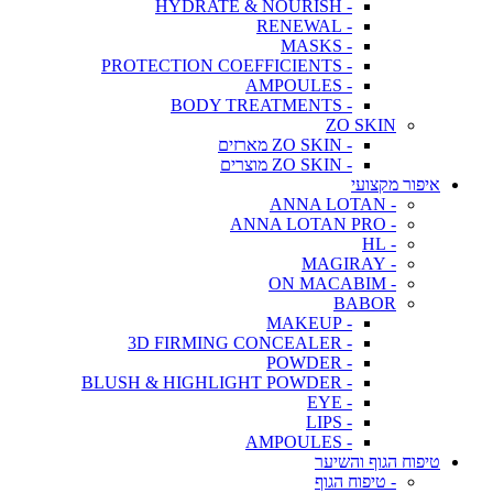
- HYDRATE & NOURISH
- RENEWAL
- MASKS
- PROTECTION COEFFICIENTS
- AMPOULES
- BODY TREATMENTS
ZO SKIN
- ZO SKIN מארזים
- ZO SKIN מוצרים
איפור מקצועי
- ANNA LOTAN
- ANNA LOTAN PRO
- HL
- MAGIRAY
- ON MACABIM
BABOR
- MAKEUP
- 3D FIRMING CONCEALER
- POWDER
- BLUSH & HIGHLIGHT POWDER
- EYE
- LIPS
- AMPOULES
טיפוח הגוף והשיער
- טיפוח הגוף