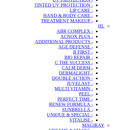
- TINTED UV PROTECTION
- LIP CARE
- HAND & BODY CARE
- TREATMENT MAKEUP
HL
- ABR COMPLEX
- ACNOX PLUS
- ADDITIONAL PRODUCTS
- AGE DEFENSE
- B FIRST
- BIO REPAIR
- C THE SUCCESS
- CALM DERM
- DERMALIGHT
- DOUBLE ACTION
- JUVELAST
- MULTI VITAMIN
- PEEL
- PERFECT TIME
- RENEW FORMULA
- SUNBRELLA
- UNIQUE & SPECIAL
- VITALISE
MAGIRAY