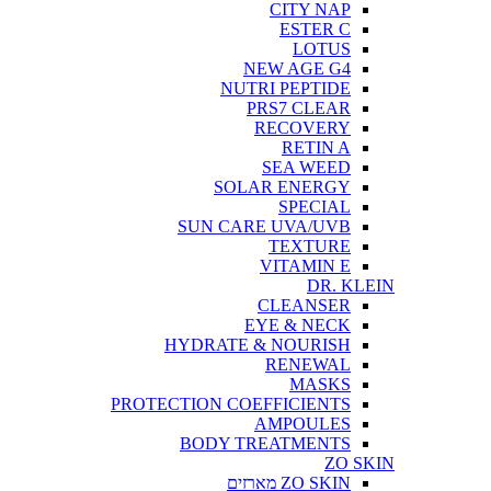
CITY NAP
ESTER C
LOTUS
NEW AGE G4
NUTRI PEPTIDE
PRS7 CLEAR
RECOVERY
RETIN A
SEA WEED
SOLAR ENERGY
SPECIAL
SUN CARE UVA/UVB
TEXTURE
VITAMIN E
DR. KLEIN
CLEANSER
EYE & NECK
HYDRATE & NOURISH
RENEWAL
MASKS
PROTECTION COEFFICIENTS
AMPOULES
BODY TREATMENTS
ZO SKIN
ZO SKIN מארזים