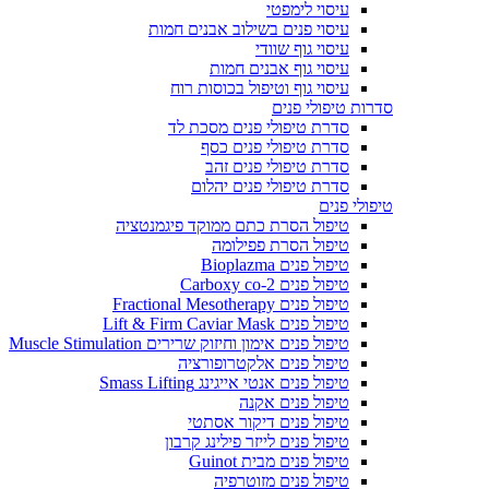
עיסוי לימפטי
עיסוי פנים בשילוב אבנים חמות
עיסוי גוף שוודי
עיסוי גוף אבנים חמות
עיסוי גוף וטיפול בכוסות רוח
סדרות טיפולי פנים
סדרת טיפולי פנים מסכת לד
סדרת טיפולי פנים כסף
סדרת טיפולי פנים זהב
סדרת טיפולי פנים יהלום
טיפולי פנים
טיפול הסרת כתם ממוקד פיגמנטציה
טיפול הסרת פפילומה
טיפול פנים Bioplazma
טיפול פנים Carboxy co-2
טיפול פנים Fractional Mesotherapy
טיפול פנים Lift & Firm Caviar Mask
טיפול פנים אימון וחיזוק שרירים Muscle Stimulation
טיפול פנים אלקטרופורציה
טיפול פנים אנטי אייגינג Smass Lifting
טיפול פנים אקנה
טיפול פנים דיקור אסתטי
טיפול פנים לייזר פילינג קרבון
טיפול פנים מבית Guinot
טיפול פנים מזוטרפיה