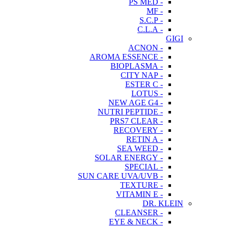
- PS MED
- MF
- S.C.P
- C.L.A
GIGI
- ACNON
- AROMA ESSENCE
- BIOPLASMA
- CITY NAP
- ESTER C
- LOTUS
- NEW AGE G4
- NUTRI PEPTIDE
- PRS7 CLEAR
- RECOVERY
- RETIN A
- SEA WEED
- SOLAR ENERGY
- SPECIAL
- SUN CARE UVA/UVB
- TEXTURE
- VITAMIN E
DR. KLEIN
- CLEANSER
- EYE & NECK