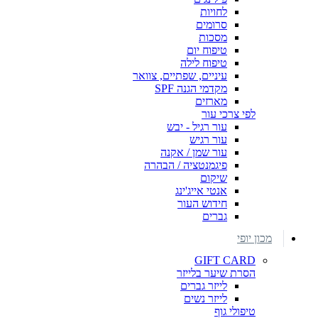
לחויות
סרומים
מסכות
טיפוח יום
טיפוח לילה
עיניים, שפתיים, צוואר
מקדמי הגנה SPF
מארזים
לפי צרכי עור
עור רגיל - יבש
עור רגיש
עור שמן / אקנה
פיגמנטציה / הבהרה
שיקום
אנטי אייג'ינג
חידוש העור
גברים
מכון יופי
GIFT CARD
הסרת שיער בלייזר
לייזר גברים
לייזר נשים
טיפולי גוף