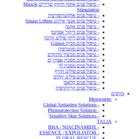
- טיפול פנים אימון וחיזוק שרירים Muscle
Stimulation
- טיפול פנים אלקטרופורציה
- טיפול פנים אנטי אייגינג Smass Lifting
- טיפול פנים אקנה
- טיפול פנים דיקור אסתטי
- טיפול פנים לייזר פילינג קרבון
- טיפול פנים מבית Guinot
- טיפול פנים מזוטרפיה
- טיפול פנים מכשור מתקדם
- טיפול פנים מסכת אצות ים
- טיפול פנים מסכת לד
- טיפול פנים פילינג חורף
- טיפול פנים פילינג יהלום
- טיפול פנים קלאסי
- טיפול פנים קריותרפיה
מותגים
Mesoestetic
- Global Antiaging Solutions
- Photoprotection Solution
- Sensitive Skin Solutions
TALIA
- BHA / NIACINAMIDE
- ESSENCE / EXPOLIATOR
- FLORAL RESCUE