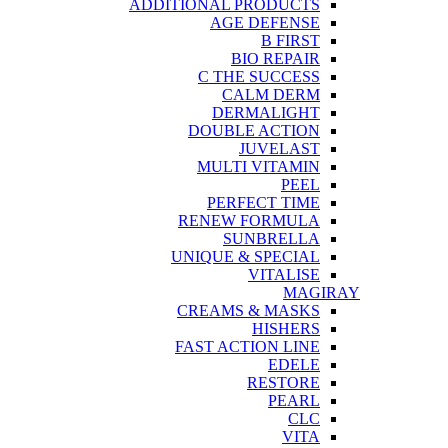
ADDITIONAL PRODUCTS
AGE DEFENSE
B FIRST
BIO REPAIR
C THE SUCCESS
CALM DERM
DERMALIGHT
DOUBLE ACTION
JUVELAST
MULTI VITAMIN
PEEL
PERFECT TIME
RENEW FORMULA
SUNBRELLA
UNIQUE & SPECIAL
VITALISE
MAGIRAY
CREAMS & MASKS
HISHERS
FAST ACTION LINE
EDELE
RESTORE
PEARL
CLC
VITA