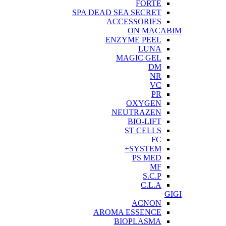
FORTE
SPA DEAD SEA SECRET
ACCESSORIES
ON MACABIM
ENZYME PEEL
LUNA
MAGIC GEL
DM
NR
VC
PR
OXYGEN
NEUTRAZEN
BIO-LIFT
ST CELLS
FC
SYSTEM+
PS MED
MF
S.C.P
C.L.A
GIGI
ACNON
AROMA ESSENCE
BIOPLASMA