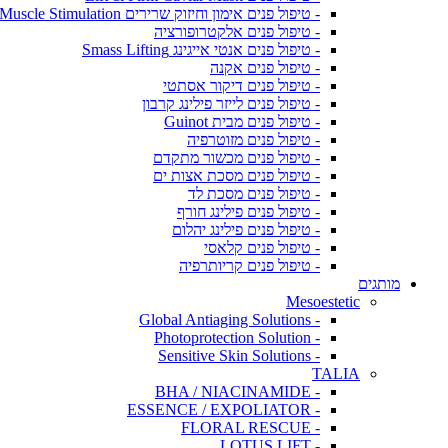
- טיפול פנים אימון וחיזוק שרירים Muscle Stimulation
- טיפול פנים אלקטרופורציה
- טיפול פנים אנטי אייגינג Smass Lifting
- טיפול פנים אקנה
- טיפול פנים דיקור אסתטי
- טיפול פנים לייזר פילינג קרבון
- טיפול פנים מבית Guinot
- טיפול פנים מזוטרפיה
- טיפול פנים מכשור מתקדם
- טיפול פנים מסכת אצות ים
- טיפול פנים מסכת לד
- טיפול פנים פילינג חורף
- טיפול פנים פילינג יהלום
- טיפול פנים קלאסי
- טיפול פנים קריותרפיה
מותגים
Mesoestetic
- Global Antiaging Solutions
- Photoprotection Solution
- Sensitive Skin Solutions
TALIA
- BHA / NIACINAMIDE
- ESSENCE / EXPOLIATOR
- FLORAL RESCUE
- LOTUS LIFT