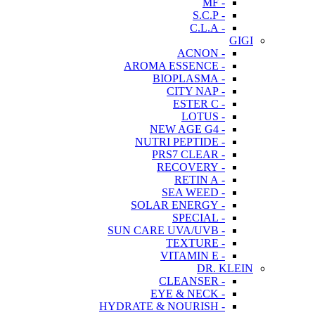
- MF
- S.C.P
- C.L.A
GIGI
- ACNON
- AROMA ESSENCE
- BIOPLASMA
- CITY NAP
- ESTER C
- LOTUS
- NEW AGE G4
- NUTRI PEPTIDE
- PRS7 CLEAR
- RECOVERY
- RETIN A
- SEA WEED
- SOLAR ENERGY
- SPECIAL
- SUN CARE UVA/UVB
- TEXTURE
- VITAMIN E
DR. KLEIN
- CLEANSER
- EYE & NECK
- HYDRATE & NOURISH