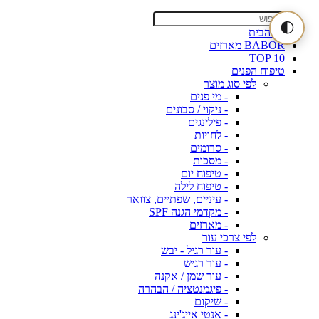
🌓
דף הבית
BABOR מארזים
TOP 10
טיפוח הפנים
לפי סוג מוצר
- מי פנים
- ניקוי / סבונים
- פילינגים
- לחויות
- סרומים
- מסכות
- טיפוח יום
- טיפוח לילה
- עיניים, שפתיים, צוואר
- מקדמי הגנה SPF
- מארזים
לפי צרכי עור
- עור רגיל - יבש
- עור רגיש
- עור שמן / אקנה
- פיגמנטציה / הבהרה
- שיקום
- אנטי אייג'ינג