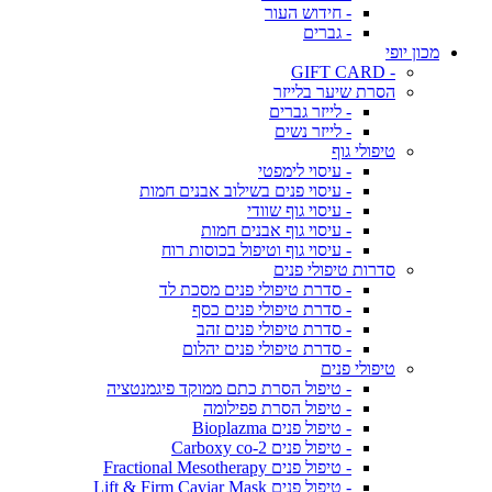
- חידוש העור
- גברים
מכון יופי
- GIFT CARD
הסרת שיער בלייזר
- לייזר גברים
- לייזר נשים
טיפולי גוף
- עיסוי לימפטי
- עיסוי פנים בשילוב אבנים חמות
- עיסוי גוף שוודי
- עיסוי גוף אבנים חמות
- עיסוי גוף וטיפול בכוסות רוח
סדרות טיפולי פנים
- סדרת טיפולי פנים מסכת לד
- סדרת טיפולי פנים כסף
- סדרת טיפולי פנים זהב
- סדרת טיפולי פנים יהלום
טיפולי פנים
- טיפול הסרת כתם ממוקד פיגמנטציה
- טיפול הסרת פפילומה
- טיפול פנים Bioplazma
- טיפול פנים Carboxy co-2
- טיפול פנים Fractional Mesotherapy
- טיפול פנים Lift & Firm Caviar Mask