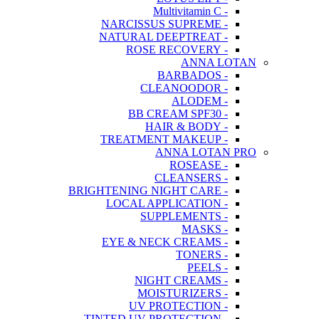
- Multivitamin C
- NARCISSUS SUPREME
- NATURAL DEEPTREAT
- ROSE RECOVERY
ANNA LOTAN
- BARBADOS
- CLEANOODOR
- ALODEM
- BB CREAM SPF30
- HAIR & BODY
- TREATMENT MAKEUP
ANNA LOTAN PRO
- ROSEASE
- CLEANSERS
- BRIGHTENING NIGHT CARE
- LOCAL APPLICATION
- SUPPLEMENTS
- MASKS
- EYE & NECK CREAMS
- TONERS
- PEELS
- NIGHT CREAMS
- MOISTURIZERS
- UV PROTECTION
- TINTED UV PROTECTION