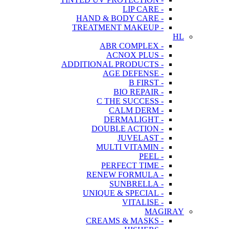
- LIP CARE
- HAND & BODY CARE
- TREATMENT MAKEUP
HL
- ABR COMPLEX
- ACNOX PLUS
- ADDITIONAL PRODUCTS
- AGE DEFENSE
- B FIRST
- BIO REPAIR
- C THE SUCCESS
- CALM DERM
- DERMALIGHT
- DOUBLE ACTION
- JUVELAST
- MULTI VITAMIN
- PEEL
- PERFECT TIME
- RENEW FORMULA
- SUNBRELLA
- UNIQUE & SPECIAL
- VITALISE
MAGIRAY
- CREAMS & MASKS