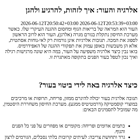
אלרגיה והעור: איך לזהות, להרגיע ולהגן
2026-06-12T20:50:42+03:00
2026-06-12T20:53:39+03:00
העור הוא המראה של בריאות הגוף ומחסום ההגנה העיקרי שלו. כאשר
מערכת החיסון נתקלת בגורם מגרה (אלרגן), העור הוא לרוב הראשון
לספוג את המכה. תגובות אלרגיות אינן גורמות רק לאי-נוחות אסתטית,
אלא הן משבשות באופן עמוק את תפקודי ההגנה של האפידרמיס.
בואו נבין כיצד אלרגיה משפיעה על העור, במה היא שונה מרגישות רגילה
ואיך נכון לטפל בעור הפנים בתקופה מאתגרת זו.
כיצד אלרגיה באה לידי ביטוי בעור?
תגובה אלרגית בעור יכולה להיגרם ממזון, פריחה, תרופות או מרכיבים
במוצרי קוסמטיקה (דרמטיטיס ממגע). מערכת החיסון משחררת היסטמין,
מה שמוביל לתסמינים הבאים:
כתמים אדומים ופריחה: מקומיים או מפוזרים על פני כל הפנים
והגוף.
גרד ותחושת צריבה: לעיתים קרובות בלתי נסבלים, הגורמים לרצון