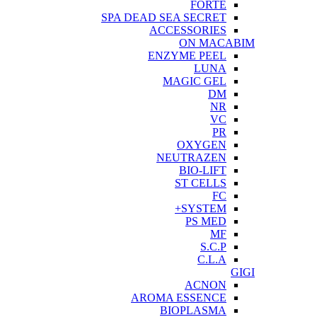
FORTE
SPA DEAD SEA SECRET
ACCESSORIES
ON MACABIM
ENZYME PEEL
LUNA
MAGIC GEL
DM
NR
VC
PR
OXYGEN
NEUTRAZEN
BIO-LIFT
ST CELLS
FC
SYSTEM+
PS MED
MF
S.C.P
C.L.A
GIGI
ACNON
AROMA ESSENCE
BIOPLASMA