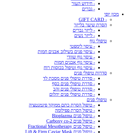
- חידוש העור
- גברים
מכון יופי
- GIFT CARD
הסרת שיער בלייזר
- לייזר גברים
- לייזר נשים
טיפולי גוף
- עיסוי לימפטי
- עיסוי פנים בשילוב אבנים חמות
- עיסוי גוף שוודי
- עיסוי גוף אבנים חמות
- עיסוי גוף וטיפול בכוסות רוח
סדרות טיפולי פנים
- סדרת טיפולי פנים מסכת לד
- סדרת טיפולי פנים כסף
- סדרת טיפולי פנים זהב
- סדרת טיפולי פנים יהלום
טיפולי פנים
- טיפול הסרת כתם ממוקד פיגמנטציה
- טיפול הסרת פפילומה
- טיפול פנים Bioplazma
- טיפול פנים Carboxy co-2
- טיפול פנים Fractional Mesotherapy
- טיפול פנים Lift & Firm Caviar Mask