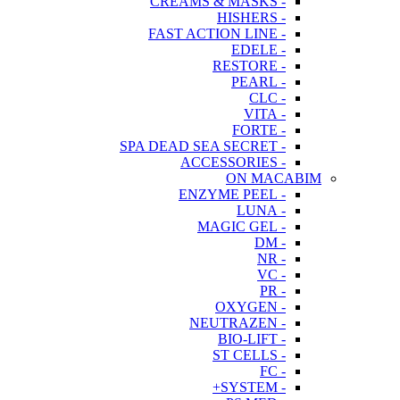
- CREAMS & MASKS
- HISHERS
- FAST ACTION LINE
- EDELE
- RESTORE
- PEARL
- CLC
- VITA
- FORTE
- SPA DEAD SEA SECRET
- ACCESSORIES
ON MACABIM
- ENZYME PEEL
- LUNA
- MAGIC GEL
- DM
- NR
- VC
- PR
- OXYGEN
- NEUTRAZEN
- BIO-LIFT
- ST CELLS
- FC
- SYSTEM+