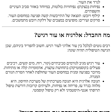
לגרד את העור.
נפיחות (בצקת): נפיחויות בולטות, במיוחד באזור סביב העיניים
והשפתיים.
קילוף ויובש: תוצאה של התייבשות קשה ופגיעה במחסום העור.
סדקים זעירים: מופיעים במצבים של דלקת ויובש מתמשכים.
מה ההבדל: אלרגיה או עור רגיש?
רבים נוטים לבלבל בין עור אלרגי לעור רגיש. חשוב להפריד ביניהם, שכן
הגישה הטיפולית תהיה שונה:
עור רגיש מגיב לגורמים סביבתיים (קור, רוח, מים קשים, רכיבים
פעילים בקוסמטיקה) בתחושת עקצוץ, אדמומיות קלה או מתיחות.
מדובר בפגיעה זמנית במחסום העור שחולפת לאחר הסרת הגורם
המגרה.
תגובה אלרגית היא תגובה מערכתית של מערכת החיסון. היא
מלווה בגרד עז, פריחה או נפיחות, ולעיתים קרובות דורשת טיפול
תרופתי אנטי-היסטמיני ולא רק טיפול קוסמטי.