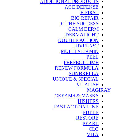
ADDITIONAL PRODUCTS
AGE DEFENSE
B FIRST
BIO REPAIR
C THE SUCCESS
CALM DERM
DERMALIGHT
DOUBLE ACTION
JUVELAST
MULTI VITAMIN
PEEL
PERFECT TIME
RENEW FORMULA
SUNBRELLA
UNIQUE & SPECIAL
VITALISE
MAGIRAY
CREAMS & MASKS
HISHERS
FAST ACTION LINE
EDELE
RESTORE
PEARL
CLC
VITA