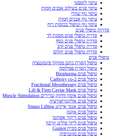
עיסוי לימפטי
עיסוי פנים בשילוב אבנים חמות
עיסוי גוף שוודי
עיסוי גוף אבנים חמות
עיסוי גוף וטיפול בכוסות רוח
סדרות טיפולי פנים
סדרת טיפולי פנים מסכת לד
סדרת טיפולי פנים כסף
סדרת טיפולי פנים זהב
סדרת טיפולי פנים יהלום
טיפולי פנים
טיפול הסרת כתם ממוקד פיגמנטציה
טיפול הסרת פפילומה
טיפול פנים Bioplazma
טיפול פנים Carboxy co-2
טיפול פנים Fractional Mesotherapy
טיפול פנים Lift & Firm Caviar Mask
טיפול פנים אימון וחיזוק שרירים Muscle Stimulation
טיפול פנים אלקטרופורציה
טיפול פנים אנטי אייגינג Smass Lifting
טיפול פנים אקנה
טיפול פנים דיקור אסתטי
טיפול פנים לייזר פילינג קרבון
טיפול פנים מבית Guinot
טיפול פנים מזוטרפיה