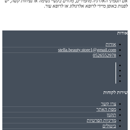
אם תסמיני האלרגיה מחמירים, מלווים בקשיי נשימה או נפיחות קשה, יש
לפנות באופן מיידי לרופא אלרגולוג או לרופא עור.
אודות
אודות
stella.beauty.store1@gmail.com
0526552978
שירות לקוחות
צרו קשר
מפת האתר
תקנון
מדיניות הפרטיות
ביטולים