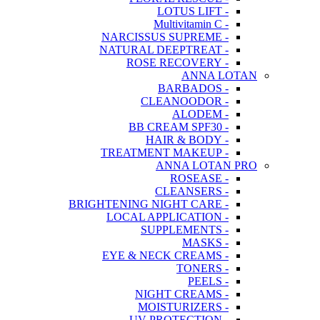
- LOTUS LIFT
- Multivitamin C
- NARCISSUS SUPREME
- NATURAL DEEPTREAT
- ROSE RECOVERY
ANNA LOTAN
- BARBADOS
- CLEANOODOR
- ALODEM
- BB CREAM SPF30
- HAIR & BODY
- TREATMENT MAKEUP
ANNA LOTAN PRO
- ROSEASE
- CLEANSERS
- BRIGHTENING NIGHT CARE
- LOCAL APPLICATION
- SUPPLEMENTS
- MASKS
- EYE & NECK CREAMS
- TONERS
- PEELS
- NIGHT CREAMS
- MOISTURIZERS
- UV PROTECTION