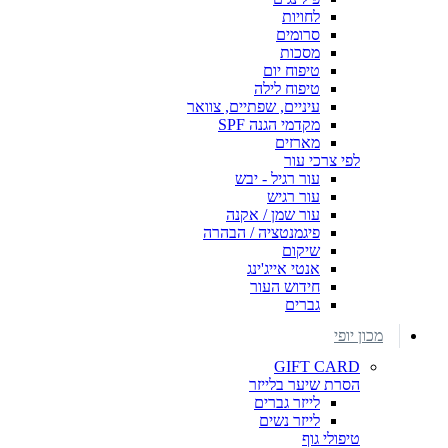
לחויות
סרומים
מסכות
טיפוח יום
טיפוח לילה
עיניים, שפתיים, צוואר
מקדמי הגנה SPF
מארזים
לפי צרכי עור
עור רגיל - יבש
עור רגיש
עור שמן / אקנה
פיגמנטציה / הבהרה
שיקום
אנטי אייג'ינג
חידוש העור
גברים
מכון יופי
GIFT CARD
הסרת שיער בלייזר
לייזר גברים
לייזר נשים
טיפולי גוף