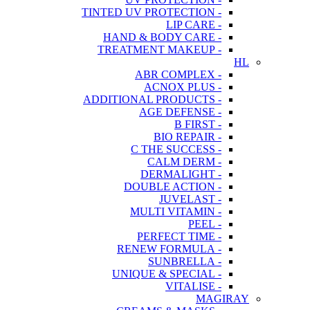
- TINTED UV PROTECTION
- LIP CARE
- HAND & BODY CARE
- TREATMENT MAKEUP
HL
- ABR COMPLEX
- ACNOX PLUS
- ADDITIONAL PRODUCTS
- AGE DEFENSE
- B FIRST
- BIO REPAIR
- C THE SUCCESS
- CALM DERM
- DERMALIGHT
- DOUBLE ACTION
- JUVELAST
- MULTI VITAMIN
- PEEL
- PERFECT TIME
- RENEW FORMULA
- SUNBRELLA
- UNIQUE & SPECIAL
- VITALISE
MAGIRAY