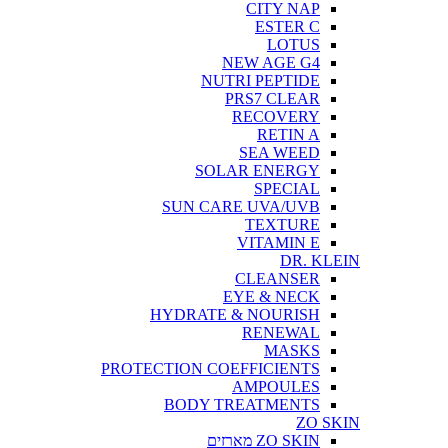
CITY NAP
ESTER C
LOTUS
NEW AGE G4
NUTRI PEPTIDE
PRS7 CLEAR
RECOVERY
RETIN A
SEA WEED
SOLAR ENERGY
SPECIAL
SUN CARE UVA/UVB
TEXTURE
VITAMIN E
DR. KLEIN
CLEANSER
EYE & NECK
HYDRATE & NOURISH
RENEWAL
MASKS
PROTECTION COEFFICIENTS
AMPOULES
BODY TREATMENTS
ZO SKIN
ZO SKIN מארזים