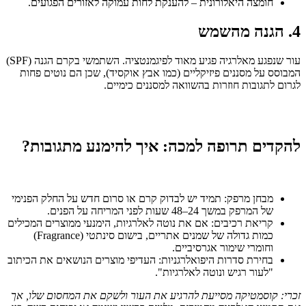
חומצה היאלורונית – להענקת לחות עמוקה לאזורים הפגועים.
4. הגנה מהשמש
עור שנפגע מאלרגיה פגיע מאוד לפיגמנטציה. השתמשי בקרם הגנה (SPF)
המבוסס על מסננים פיזיקליים (כמו אבץ אוקסיד), שכן הם נוטים פחות
לגרום לתגובות חוזרות בהשוואה למסננים כימיים.
להקדים תרופה למכה: איך להימנע מתגובות?
מבחן מרפק: תמיד יש לבדוק קרם או סרום חדש על החלק הפנימי
של המרפק במשך 24–48 שעות לפני המריחה על הפנים.
קריאת רכיבים: אם את נוטה לאלרגיות, הימנעי ממוצרים המכילים
כמות גדולה של שמנים אתריים, בישום סינתטי (Fragrance)
וחומרי שימור אגרסיביים.
בחירת סדרות היפואלרגניות: העדיפי מוצרים הנושאים את הכיתוב
"לעור רגיש ונוטה לאלרגיות".
זכרי: קוסמטיקה מסייעת להרגיע את העור ולשקם את המחסום שלו, אך