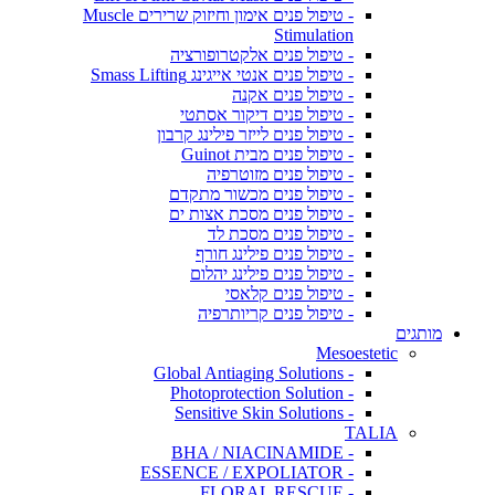
- טיפול פנים אימון וחיזוק שרירים Muscle
Stimulation
- טיפול פנים אלקטרופורציה
- טיפול פנים אנטי אייגינג Smass Lifting
- טיפול פנים אקנה
- טיפול פנים דיקור אסתטי
- טיפול פנים לייזר פילינג קרבון
- טיפול פנים מבית Guinot
- טיפול פנים מזוטרפיה
- טיפול פנים מכשור מתקדם
- טיפול פנים מסכת אצות ים
- טיפול פנים מסכת לד
- טיפול פנים פילינג חורף
- טיפול פנים פילינג יהלום
- טיפול פנים קלאסי
- טיפול פנים קריותרפיה
מותגים
Mesoestetic
- Global Antiaging Solutions
- Photoprotection Solution
- Sensitive Skin Solutions
TALIA
- BHA / NIACINAMIDE
- ESSENCE / EXPOLIATOR
- FLORAL RESCUE