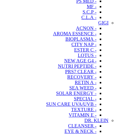
- PS MED
- MF
- S.C.P
- C.L.A
GIGI
- ACNON
- AROMA ESSENCE
- BIOPLASMA
- CITY NAP
- ESTER C
- LOTUS
- NEW AGE G4
- NUTRI PEPTIDE
- PRS7 CLEAR
- RECOVERY
- RETIN A
- SEA WEED
- SOLAR ENERGY
- SPECIAL
- SUN CARE UVA/UVB
- TEXTURE
- VITAMIN E
DR. KLEIN
- CLEANSER
- EYE & NECK