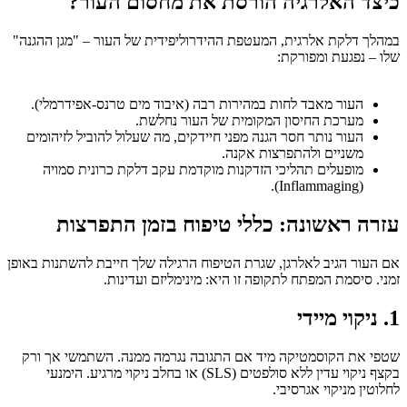
כיצד האלרגיה הורסת את מחסום העור?
במהלך דלקת אלרגית, המעטפת ההידרוליפידית של העור – "מגן ההגנה"
שלו – נפגעת ומפורקת:
העור מאבד לחות במהירות רבה (איבוד מים טרנס-אפידרמלי).
מערכת החיסון המקומית של העור נחלשת.
העור נותר חסר הגנה מפני חיידקים, מה שעלול להוביל לזיהומים
משניים ולהתפרצות אקנה.
מופעלים תהליכי הזדקנות מוקדמת עקב דלקת כרונית סמויה
(Inflammaging).
עזרה ראשונה: כללי טיפוח בזמן התפרצות
אם העור הגיב לאלרגן, שגרת הטיפוח הרגילה שלך חייבת להשתנות באופן
זמני. סיסמת המפתח לתקופה זו היא: מינימליזם ועדינות.
1. ניקוי מיידי
שטפי את הקוסמטיקה מיד אם התגובה נגרמה ממנה. השתמשי אך ורק
בקצף ניקוי עדין ללא סולפטים (SLS) או בחלב ניקוי מרגיע. הימנעי
לחלוטין מניקוי אגרסיבי.