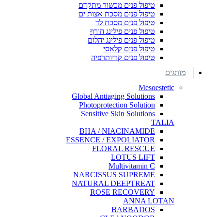
טיפול פנים מכשור מתקדם
טיפול פנים מסכת אצות ים
טיפול פנים מסכת לד
טיפול פנים פילינג חורף
טיפול פנים פילינג יהלום
טיפול פנים קלאסי
טיפול פנים קריותרפיה
מותגים
Mesoestetic
Global Antiaging Solutions
Photoprotection Solution
Sensitive Skin Solutions
TALIA
BHA / NIACINAMIDE
ESSENCE / EXPOLIATOR
FLORAL RESCUE
LOTUS LIFT
Multivitamin C
NARCISSUS SUPREME
NATURAL DEEPTREAT
ROSE RECOVERY
ANNA LOTAN
BARBADOS