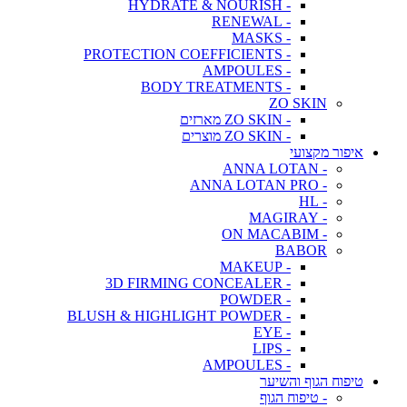
- HYDRATE & NOURISH
- RENEWAL
- MASKS
- PROTECTION COEFFICIENTS
- AMPOULES
- BODY TREATMENTS
ZO SKIN
- ZO SKIN מארזים
- ZO SKIN מוצרים
איפור מקצועי
- ANNA LOTAN
- ANNA LOTAN PRO
- HL
- MAGIRAY
- ON MACABIM
BABOR
- MAKEUP
- 3D FIRMING CONCEALER
- POWDER
- BLUSH & HIGHLIGHT POWDER
- EYE
- LIPS
- AMPOULES
טיפוח הגוף והשיער
- טיפוח הגוף