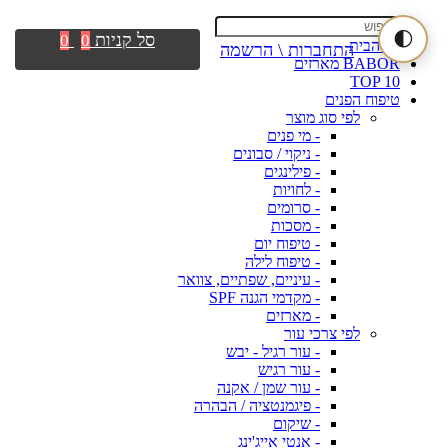
🌓
סל קניות
0
0
דף הבית
התחברות \ הרשמה
BABOR מארזים
TOP 10
טיפוח הפנים
לפי סוג מוצר
- מי פנים
- ניקוי / סבונים
- פילינגים
- לחויות
- סרומים
- מסכות
- טיפוח יום
- טיפוח לילה
- עיניים, שפתיים, צוואר
- מקדמי הגנה SPF
- מארזים
לפי צרכי עור
- עור רגיל - יבש
- עור רגיש
- עור שמן / אקנה
- פיגמנטציה / הבהרה
- שיקום
- אנטי אייג'ינג