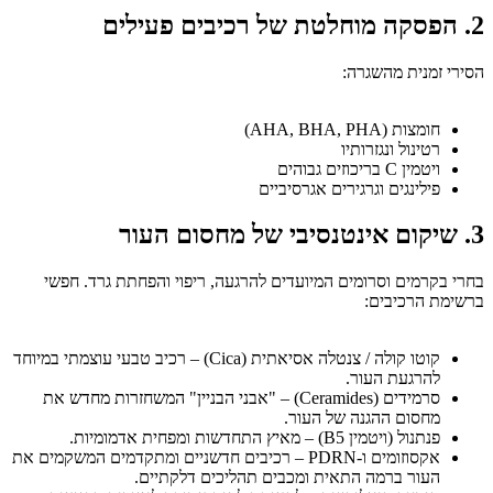
2. הפסקה מוחלטת של רכיבים פעילים
הסירי זמנית מהשגרה:
חומצות (AHA, BHA, PHA)
רטינול ונגזרותיו
ויטמין C בריכוזים גבוהים
פילינגים וגרגירים אגרסיביים
3. שיקום אינטנסיבי של מחסום העור
בחרי בקרמים וסרומים המיועדים להרגעה, ריפוי והפחתת גרד. חפשי
ברשימת הרכיבים:
קוטו קולה / צנטלה אסיאתית (Cica) – רכיב טבעי עוצמתי במיוחד
להרגעת העור.
סרמידים (Ceramides) – "אבני הבניין" המשחזרות מחדש את
מחסום ההגנה של העור.
פנתנול (ויטמין B5) – מאיץ התחדשות ומפחית אדמומיות.
אקסוזומים ו-PDRN – רכיבים חדשניים ומתקדמים המשקמים את
העור ברמה התאית ומכבים תהליכים דלקתיים.